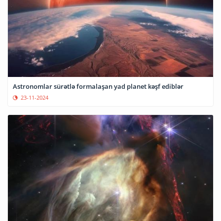
Astronomlar sürətlə formalaşan yad planet kəşf ediblər
23-11-2024