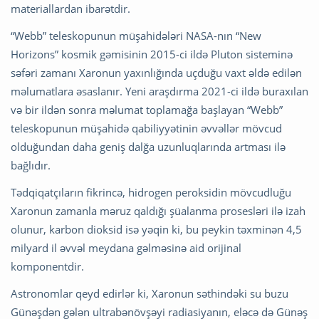
materiallardan ibarətdir.
“Webb” teleskopunun müşahidələri NASA-nın “New
Horizons” kosmik gəmisinin 2015-ci ildə Pluton sisteminə
səfəri zamanı Xaronun yaxınlığında uçduğu vaxt əldə edilən
məlumatlara əsaslanır. Yeni araşdırma 2021-ci ildə buraxılan
və bir ildən sonra məlumat toplamağa başlayan “Webb”
teleskopunun müşahidə qabiliyyətinin əvvəllər mövcud
olduğundan daha geniş dalğa uzunluqlarında artması ilə
bağlıdır.
Tədqiqatçıların fikrincə, hidrogen peroksidin mövcudluğu
Xaronun zamanla məruz qaldığı şüalanma prosesləri ilə izah
olunur, karbon dioksid isə yəqin ki, bu peykin təxminən 4,5
milyard il əvvəl meydana gəlməsinə aid orijinal
komponentdir.
Astronomlar qeyd edirlər ki, Xaronun səthindəki su buzu
Günəşdən gələn ultrabənövşəyi radiasiyanın, eləcə də Günəş