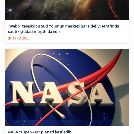
“Webb” teleskopu Süd Yolunun mərkəzi qara dəliyi ətrafında
xaotik şiddəti müşahidə edir
19-02-2025
NASA “super-Yer” planeti kəşf edib