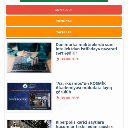
SON XƏBƏR
POPULYAR
YAZARLAR
Danimarka məktəblərdə süni
intellektdən istifadəyə nəzarəti
sərtləşdirir
08-08-2026
“Azərkosmos”un KOSMİK
Akademiyası mükafata layiq
görülüb
08-08-2026
Kiberpolis xarici saytlara
hücumlar təşkil edən şəxsləri