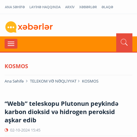
ANA SƏHİFƏ
LAYİHƏ HAQQINDA
ARXİV
XƏBƏRLƏR
ƏLAQƏ
KOSMOS
Ana Səhifə
TELEKOM VƏ NƏQLİYYAT
KOSMOS
“Webb” teleskopu Plutonun peykində
karbon dioksid və hidrogen peroksid
aşkar edib
02-10-2024
15:45