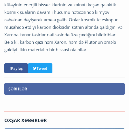
küləyinin enerjili hissəciklərinin və kainatı keçən qalaktik
kosmik şüaların davamlı hücumu nəticəsində kimyəvi
cəhətdən dəyişərək əmələ gəlib. Onlar kosmik teleskopun
müşahidə etdiyi karbon dioksidin səthin altında qaldığını və
Xarona kənar təsirlər nəticəsində üzə çıxdığını bildiriblər.
Belə ki, karbon qazı həm Xaron, həm də Plutonun əmələ
gəldiyi ilkin materialın bir hissəsi ola bilər.
Paylaş
Tweet
ŞƏRHLƏR
OXŞAR XƏBƏRLƏR