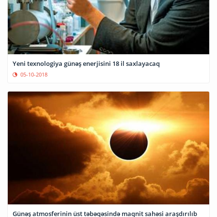
Yeni texnologiya günəş enerjisini 18 il saxlayacaq
05-10-2018
Günəş atmosferinin üst təbəqəsində maqnit sahəsi araşdırılıb