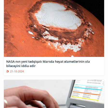
NASA-nın yeni tədqiqatı Marsda həyat əlamətlərinin ola
biləcəyini iddia edir
21-10-2024