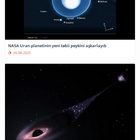
NASA Uran planetinin yeni təbii peykini aşkarlayıb
20-08-2025