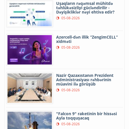
Uşaqların rəqəmsal mühitdə
təhlükəsizliyi gücləndirilir -
Dəyişikliklər nəyi ehtiva edir?
05-08-2026
Azercell-dən illik “ZengimCELL”
xidməti
05-08-2026
Nazir Qazaxıstanın Prezident
Administrasiyası rəhbərinin
müavini ilə görüşüb
05-08-2026
"Falcon 9" raketinin bir hissəsi
Ayla toqquşacaq
05-08-2026