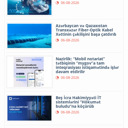
06-08-2026
Azərbaycan və Qazaxıstan
Transxəzər Fiber-Optik Kabel
Xəttinin çəkilişini başa çatdırıb
06-08-2026
Nazirlik: “Mobil notariat”
tətbiqinin “mygov”a tam
inteqrasiyası istiqamətində işlər
davam etdirilir
06-08-2026
Beş İcra Hakimiyyəti İT
sistemlərini “Hökumət
buludu”na köçürüb
06-08-2026