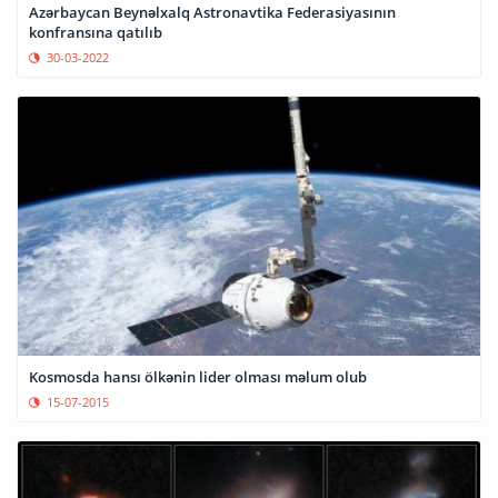
Azərbaycan Beynəlxalq Astronavtika Federasiyasının
konfransına qatılıb
30-03-2022
Kosmosda hansı ölkənin lider olması məlum olub
15-07-2015