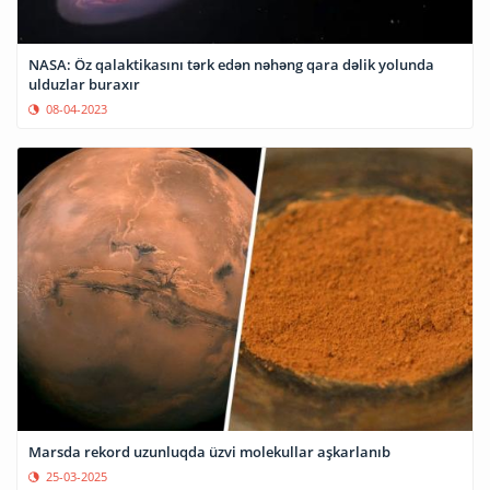
NASA: Öz qalaktikasını tərk edən nəhəng qara dəlik yolunda
ulduzlar buraxır
08-04-2023
Marsda rekord uzunluqda üzvi molekullar aşkarlanıb
25-03-2025