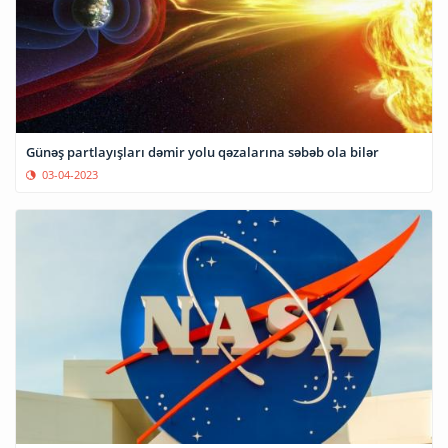
Günəş partlayışları dəmir yolu qəzalarına səbəb ola bilər
03-04-2023