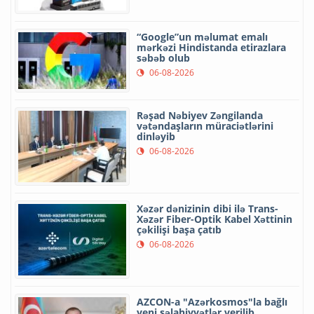
“Google”un məlumat emalı
mərkəzi Hindistanda etirazlara
səbəb olub
06-08-2026
Rəşad Nəbiyev Zəngilanda
vətəndaşların müraciətlərini
dinləyib
06-08-2026
Xəzər dənizinin dibi ilə Trans-
Xəzər Fiber-Optik Kabel Xəttinin
çəkilişi başa çatıb
06-08-2026
AZCON-a "Azərkosmos"la bağlı
yeni səlahiyyətlər verilib