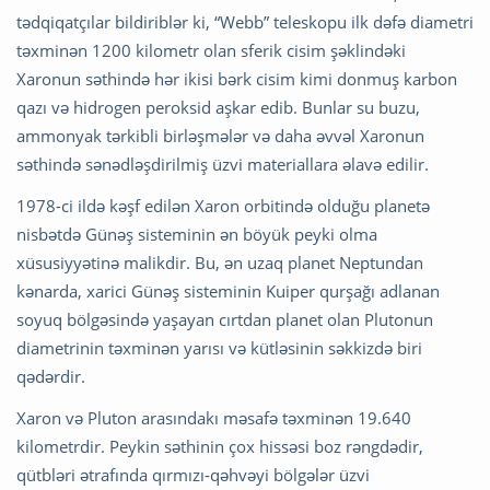
tədqiqatçılar bildiriblər ki, “Webb” teleskopu ilk dəfə diametri
təxminən 1200 kilometr olan sferik cisim şəklindəki
Xaronun səthində hər ikisi bərk cisim kimi donmuş karbon
qazı və hidrogen peroksid aşkar edib. Bunlar su buzu,
ammonyak tərkibli birləşmələr və daha əvvəl Xaronun
səthində sənədləşdirilmiş üzvi materiallara əlavə edilir.
1978-ci ildə kəşf edilən Xaron orbitində olduğu planetə
nisbətdə Günəş sisteminin ən böyük peyki olma
xüsusiyyətinə malikdir. Bu, ən uzaq planet Neptundan
kənarda, xarici Günəş sisteminin Kuiper qurşağı adlanan
soyuq bölgəsində yaşayan cırtdan planet olan Plutonun
diametrinin təxminən yarısı və kütləsinin səkkizdə biri
qədərdir.
Xaron və Pluton arasındakı məsafə təxminən 19.640
kilometrdir. Peykin səthinin çox hissəsi boz rəngdədir,
qütbləri ətrafında qırmızı-qəhvəyi bölgələr üzvi