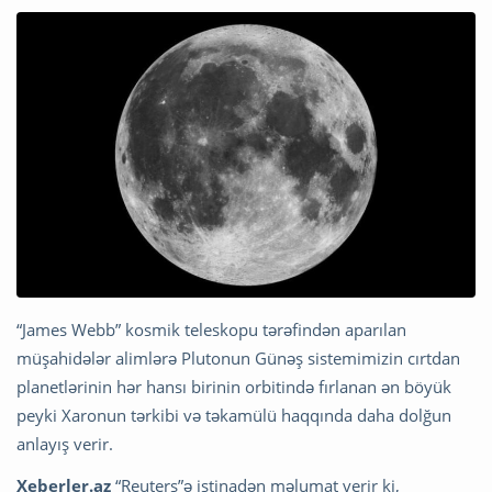
“James Webb” kosmik teleskopu tərəfindən aparılan
müşahidələr alimlərə Plutonun Günəş sistemimizin cırtdan
planetlərinin hər hansı birinin orbitində fırlanan ən böyük
peyki Xaronun tərkibi və təkamülü haqqında daha dolğun
anlayış verir.
Xeberler.az
“Reuters”ə istinadən məlumat verir ki,