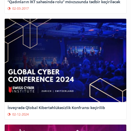
“Qadınların İKT sahəsində rolu” mövzusunda tədbir keçiriləcək
02-03-2017
İsveçrədə Qlobal Kibertəhlükəsizlik Konfransı keçirilib
02-12-2024