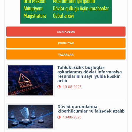
SON XƏBƏR
POPULYAR
YAZARLAR
Təhlükəsizlik boşluqları
aşkarlanmış dövlət informasiya
resurslarının sayı iyulda kəskin
artıb
10-08-2026
Dövlət qurumlarına
kiberhücumlar 10 faizədək azalıb
10-08-2026