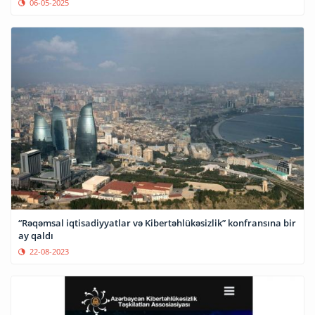
06-05-2025
“Rəqəmsal iqtisadiyyatlar və Kibertəhlükəsizlik” konfransına bir
ay qaldı
22-08-2023