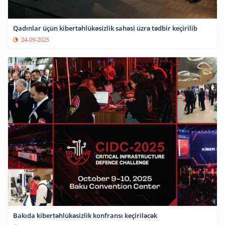
Qadınlar üçün kibertəhlükəsizlik sahəsi üzrə tədbir keçirilib
24-09-2025
Bakıda kibertəhlükəsizlik konfransı keçiriləcək