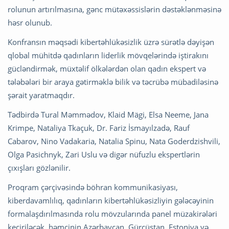
rolunun artırılmasına, gənc mütəxəssislərin dəstəklənməsinə
həsr olunub.
Konfransın məqsədi kibertəhlükəsizlik üzrə sürətlə dəyişən
qlobal mühitdə qadınların liderlik mövqelərində iştirakını
gücləndirmək, müxtəlif ölkələrdən olan qadın ekspert və
tələbələri bir araya gətirməklə bilik və təcrübə mübadiləsinə
şərait yaratmaqdır.
Tədbirdə Tural Məmmədov, Klaid Mägi, Elsa Neeme, Jana
Krimpe, Nataliya Tkaçuk, Dr. Fariz İsmayılzadə, Rauf
Cabarov, Nino Vadakaria, Natalia Spinu, Nata Goderdzishvili,
Olga Pasichnyk, Zari Uslu və digər nüfuzlu ekspertlərin
çıxışları gözlənilir.
Proqram çərçivəsində böhran kommunikasiyası,
kiberdavamlılıq, qadınların kibertəhlükəsizliyin gələcəyinin
formalaşdırılmasında rolu mövzularında panel müzakirələri
keçiriləcək, həmçinin Azərbaycan, Gürcüstan, Estoniya və