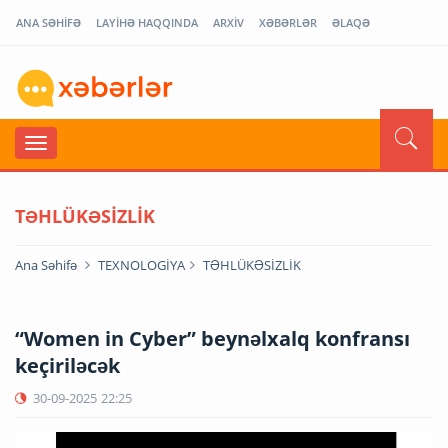
ANA SƏHİFƏ
LAYİHƏ HAQQINDA
ARXİV
XƏBƏRLƏR
ƏLAQƏ
TƏHLÜKƏSİZLİK
Ana Səhifə
TEXNOLOGİYA
TƏHLÜKƏSİZLİK
“Women in Cyber” beynəlxalq konfransı
keçiriləcək
30-09-2025
22:25