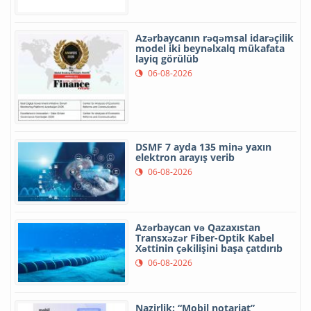
Azərbaycanın rəqəmsal idarəçilik
model iki beynəlxalq mükafata
layiq görülüb
06-08-2026
DSMF 7 ayda 135 minə yaxın
elektron arayış verib
06-08-2026
Azərbaycan və Qazaxıstan
Transxəzər Fiber-Optik Kabel
Xəttinin çəkilişini başa çatdırıb
06-08-2026
Nazirlik: “Mobil notariat”