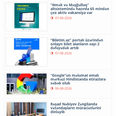
“Əmək və Məşğulluq”
altsistemində hazırda 65 mindən
çox aktiv vakansiya var
07-08-2026
“Biletim.az” portalı üzərindən
onlayn bilet alanların sayı 2
dəfəyədək artıb
07-08-2026
“Google”un məlumat emalı
mərkəzi Hindistanda etirazlara
səbəb olub
06-08-2026
Rəşad Nəbiyev Zəngilanda
vətəndaşların müraciətlərini
dinləyib