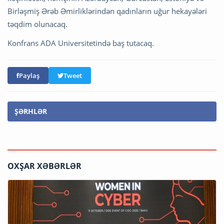
Birləşmiş Ərəb Əmirliklərindən qadınların uğur hekayələri
təqdim olunacaq.
Konfrans ADA Universitetində baş tutacaq.
Paylaş
Tweet
ŞƏRHLƏR
OXŞAR XƏBƏRLƏR