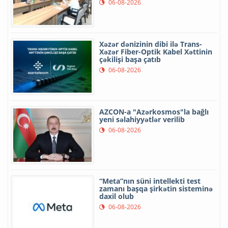
06-08-2026
Xəzər dənizinin dibi ilə Trans-
Xəzər Fiber-Optik Kabel Xəttinin
çəkilişi başa çatıb
06-08-2026
AZCON-a "Azərkosmos"la bağlı
yeni səlahiyyətlər verilib
06-08-2026
“Meta”nın süni intellekti test
zamanı başqa şirkətin sisteminə
daxil olub
06-08-2026