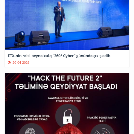
ETX-nin rəisi beynəlxalq “360° Cyber” günündə çıxış edib
20-04-2026