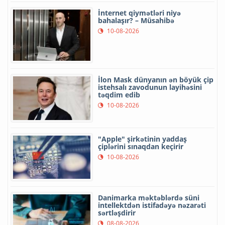
İnternet qiymətləri niyə
bahalaşır? – Müsahibə
10-08-2026
İlon Mask dünyanın ən böyük çip
istehsalı zavodunun layihəsini
təqdim edib
10-08-2026
"Apple" şirkətinin yaddaş
çiplərini sınaqdan keçirir
10-08-2026
Danimarka məktəblərdə süni
intellektdən istifadəyə nəzarəti
sərtləşdirir
08-08-2026