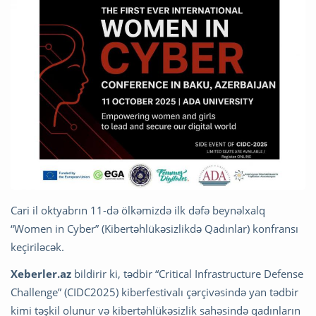
Cari il oktyabrın 11-də ölkəmizdə ilk dəfə beynəlxalq
“Women in Cyber” (Kibertəhlükəsizlikdə Qadınlar) konfransı
keçiriləcək.
Xeberler.az
bildirir ki, tədbir “Critical Infrastructure Defense
Challenge” (CIDC2025) kiberfestivalı çərçivəsində yan tədbir
kimi təşkil olunur və kibertəhlükəsizlik sahəsində qadınların