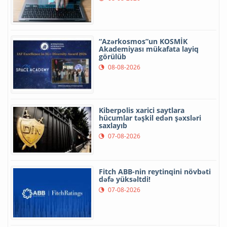
“Azərkosmos”un KOSMİK
Akademiyası mükafata layiq
görülüb
08-08-2026
Kiberpolis xarici saytlara
hücumlar təşkil edən şəxsləri
saxlayıb
07-08-2026
Fitch ABB-nin reytinqini növbəti
dəfə yüksəltdi!
07-08-2026