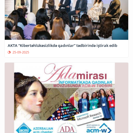
AKTA “Kibertəhlükəsizlikdə qadınlar” tədbirində iştirak edib
25-09-2025