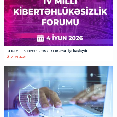
“4-cü Milli Kibertəhlükəsizlik Forumu” işə başlayıb
04-06-2026