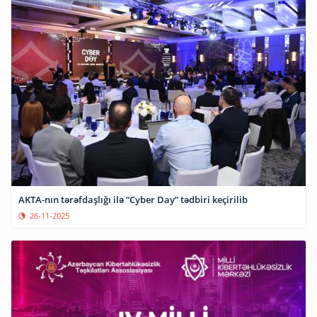
AKTA-nın tərəfdaşlığı ilə “Cyber Day” tədbiri keçirilib
26-11-2025