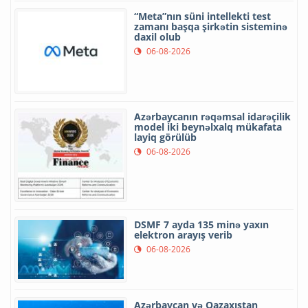
“Meta”nın süni intellekti test
zamanı başqa şirkətin sisteminə
daxil olub
06-08-2026
Azərbaycanın rəqəmsal idarəçilik
model iki beynəlxalq mükafata
layiq görülüb
06-08-2026
DSMF 7 ayda 135 minə yaxın
elektron arayış verib
06-08-2026
Azərbaycan və Qazaxıstan