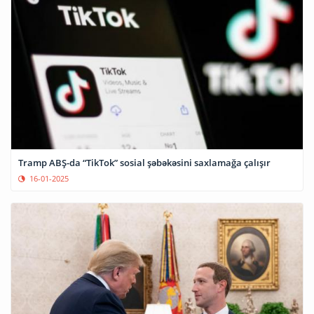
Tramp ABŞ-da “TikTok” sosial şəbəkəsini saxlamağa çalışır
16-01-2025