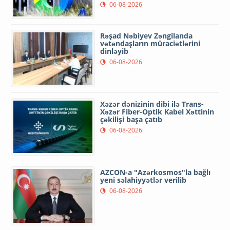
06-08-2026
Rəşad Nəbiyev Zəngilanda
vətəndaşların müraciətlərini
dinləyib
06-08-2026
Xəzər dənizinin dibi ilə Trans-
Xəzər Fiber-Optik Kabel Xəttinin
çəkilişi başa çatıb
06-08-2026
AZCON-a "Azərkosmos"la bağlı
yeni səlahiyyətlər verilib
06-08-2026