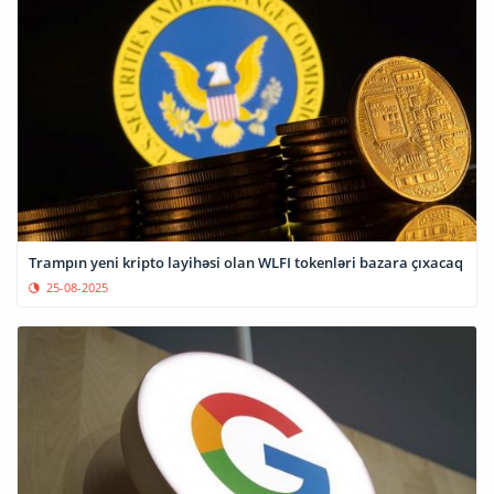
Trampın yeni kripto layihəsi olan WLFI tokenləri bazara çıxacaq
25-08-2025