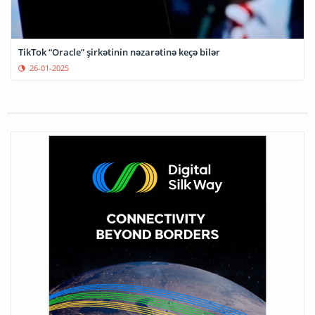
TikTok “Oracle” şirkətinin nəzarətinə keçə bilər
26-01-2025