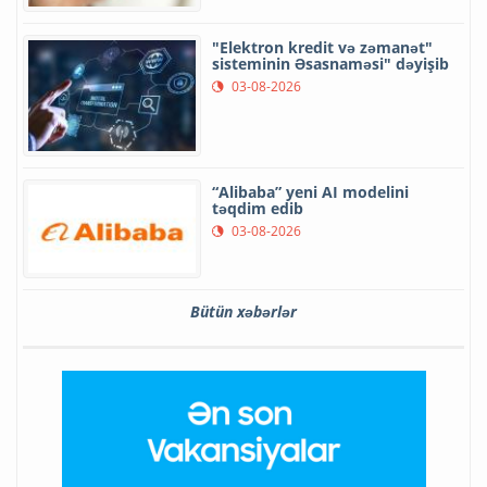
"Elektron kredit və zəmanət"
sisteminin Əsasnaməsi" dəyişib
03-08-2026
“Alibaba” yeni AI modelini
təqdim edib
03-08-2026
Bütün xəbərlər