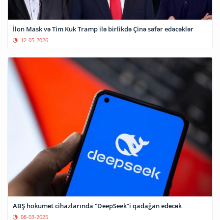
İlon Mask və Tim Kuk Tramp ilə birlikdə Çinə səfər edəcəklər
12-05-2026
ABŞ hökumət cihazlarında “DeepSeek”i qadağan edəcək
08-03-2025