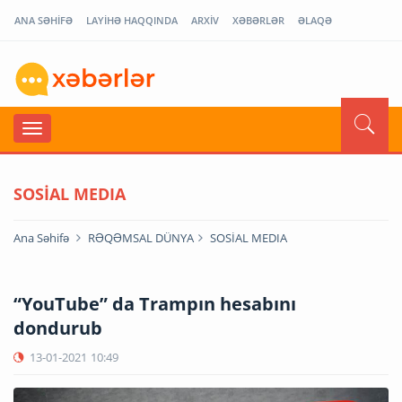
ANA SƏHİFƏ
LAYİHƏ HAQQINDA
ARXİV
XƏBƏRLƏR
ƏLAQƏ
SOSİAL MEDIA
Ana Səhifə
RƏQƏMSAL DÜNYA
SOSİAL MEDIA
“YouTube” da Trampın hesabını
dondurub
13-01-2021
10:49