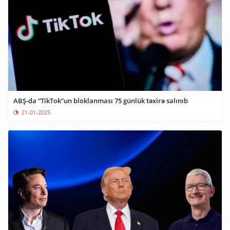
ABŞ-da “TikTok”un bloklanması 75 günlük təxirə salınıb
21-01-2025