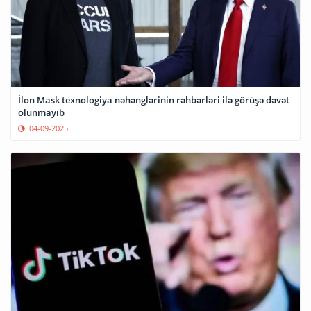
İlon Mask texnologiya nəhənglərinin rəhbərləri ilə görüşə dəvət
olunmayıb
04-09-2025