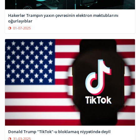
Hakerlər Trampın yaxın çevrəsinin elektron məktublarını
oğurlayıblar
01-07-2025
Donald Trump "TikTok"-u bloklamaq niyyətində deyil
31-03-2025