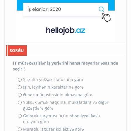
SORĞU
İT mütəxəssislər iş yerlərini hansı meyarlar əsasında
seçir ?
Şirkətin yüksək statusuna görə
İşin, layihənin xarakterinə görə
Əmək müqaviləsinin olmasına görə
Yüksək əmək haqqına, mükafatlara və digər
güzəştlərə görə
Gələcək karyerası üçün əhəmiyyət kəsb
etdiyinə görə
Maraqlı, işgüzar kollektivə görə