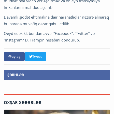
müddətində video yerləşdirmək və onlayn translyasiya
imkanlarını məhdudlaşdırıb.
Davamlı şiddət ehtimalına dair narahatlıqlar nəzərə alınaraq
bu barədə müvafiq qərar qəbul edilib.
Qeyd edək ki, bundan əvvəl “Facebook”, “Twitter” və
“Instagram” D. Trampın hesabını dondurub.
Paylaş
Tweet
ŞƏRHLƏR
OXŞAR XƏBƏRLƏR