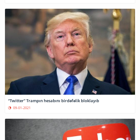
“Twitter” Trampın hesabını birdəfəlik bloklayıb
09-01-2021