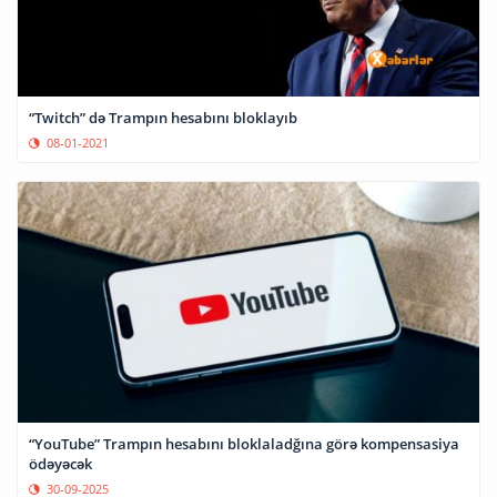
“Twitch” də Trampın hesabını bloklayıb
08-01-2021
“YouTube” Trampın hesabını bloklaladğına görə kompensasiya
ödəyəcək
30-09-2025