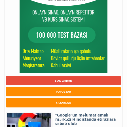
SON XƏBƏR
POPULYAR
YAZARLAR
“Google”un məlumat emalı
mərkəzi Hindistanda etirazlara
səbəb olub