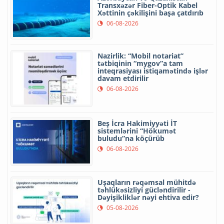
Transxəzər Fiber-Optik Kabel
Xəttinin çəkilişini başa çatdırıb
06-08-2026
Nazirlik: “Mobil notariat”
tətbiqinin “mygov”a tam
inteqrasiyası istiqamətində işlər
davam etdirilir
06-08-2026
Beş İcra Hakimiyyəti İT
sistemlərini “Hökumət
buludu”na köçürüb
06-08-2026
Uşaqların rəqəmsal mühitdə
təhlükəsizliyi gücləndirilir -
Dəyişikliklər nəyi ehtiva edir?
05-08-2026