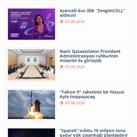
Azercell-dən illik “ZengimCELL”
xidməti
05-08-2026
Nazir Qazaxıstanın Prezident
Administrasiyası rəhbərinin
müavini ilə görüşüb
05-08-2026
"Falcon 9" raketinin bir hissəsi
Ayla toqquşacaq
05-08-2026
“SpaceX” orbitə 10 milyon tona
qədər yük çıxarmağı planlaşdırır