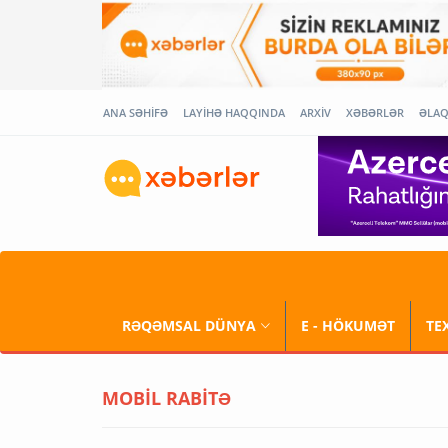
ANA SƏHİFƏ
LAYİHƏ HAQQINDA
ARXİV
XƏBƏRLƏR
ƏLA
RƏQƏMSAL DÜNYA
E - HÖKUMƏT
TE
MOBİL RABİTƏ