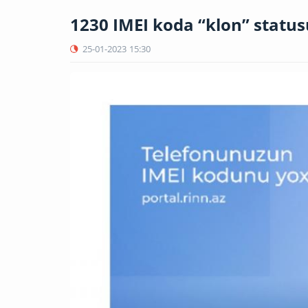
1230 IMEI koda “klon” statusu
25-01-2023
15:30