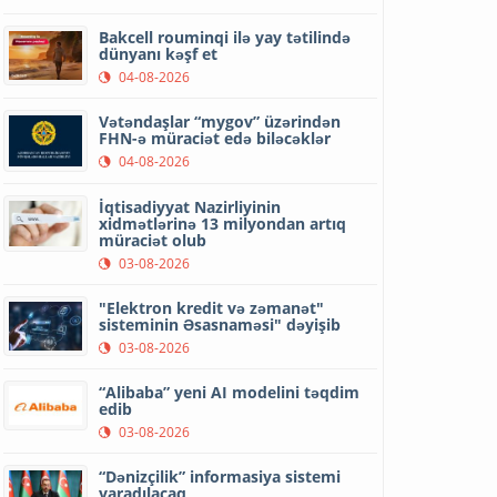
Bakcell rouminqi ilə yay tətilində
dünyanı kəşf et
04-08-2026
Vətəndaşlar “mygov” üzərindən
FHN-ə müraciət edə biləcəklər
04-08-2026
İqtisadiyyat Nazirliyinin
xidmətlərinə 13 milyondan artıq
müraciət olub
03-08-2026
"Elektron kredit və zəmanət"
sisteminin Əsasnaməsi" dəyişib
03-08-2026
“Alibaba” yeni AI modelini təqdim
edib
03-08-2026
“Dənizçilik” informasiya sistemi
yaradılacaq