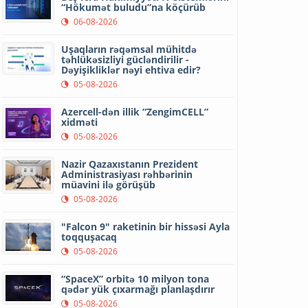
“Hökumət buludu”na köçürüb
06-08-2026
Uşaqların rəqəmsal mühitdə
təhlükəsizliyi gücləndirilir -
Dəyişikliklər nəyi ehtiva edir?
05-08-2026
Azercell-dən illik “ZengimCELL”
xidməti
05-08-2026
Nazir Qazaxıstanın Prezident
Administrasiyası rəhbərinin
müavini ilə görüşüb
05-08-2026
"Falcon 9" raketinin bir hissəsi Ayla
toqquşacaq
05-08-2026
“SpaceX” orbitə 10 milyon tona
qədər yük çıxarmağı planlaşdırır
05-08-2026