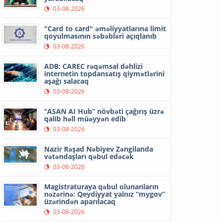
03-08-2026
"Card to card" əməliyyatlarına limit
qoyulmasının səbəbləri açıqlanıb
03-08-2026
ADB: CAREC rəqəmsal dəhlizi
internetin topdansatış qiymətlərini
aşağı salacaq
03-08-2026
“ASAN AI Hub” növbəti çağırış üzrə
qalib həll müəyyən edib
03-08-2026
Nazir Rəşad Nəbiyev Zəngilanda
vətəndaşları qəbul edəcək
03-08-2026
Magistraturaya qəbul olunanların
nəzərinə: Qeydiyyat yalnız “mygov”
üzərindən aparılacaq
03-08-2026