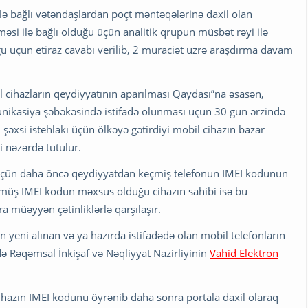
lə bağlı vətəndaşlardan poçt məntəqələrinə daxil olan
məsi ilə bağlı olduğu üçün analitik qrupun müsbət rəyi ilə
u üçün etiraz cavabı verilib, 2 müraciət üzrə araşdırma davam
il cihazların qeydiyyatının aparılması Qaydası”na əsasən,
unikasiya şəbəkəsində istifadə olunması üçün 30 gün ərzində
 şəxsi istehlakı üçün ölkəyə gətirdiyi mobil cihazın bazar
 nəzərdə tutulur.
çün daha öncə qeydiyyatdan keçmiş telefonun IMEI kodunun
rülmüş IMEI kodun məxsus olduğu cihazın sahibi isə bu
 müəyyən çətinliklərlə qarşılaşır.
yeni alınan və ya hazırda istifadədə olan mobil telefonların
ə Rəqəmsal İnkişaf və Nəqliyyat Nazirliyinin
Vahid Elektron
hazın IMEI kodunu öyrənib daha sonra portala daxil olaraq