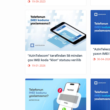
19-09-2023
“AzInTelec
yaxın IMEI
“AzInTelecom” tərəfindən 58 mindən
30-04-202
çox IMEI koda “klon” statusu verilib
19-01-2026