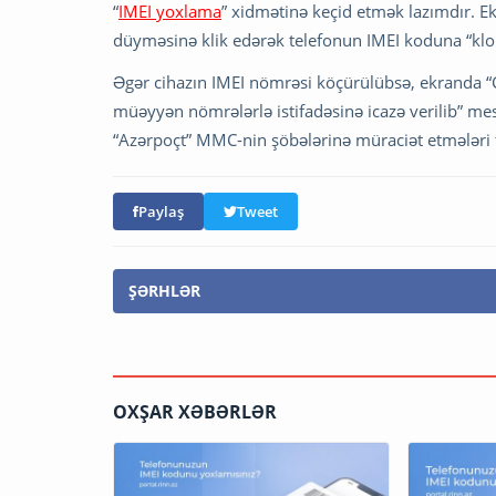
“
IMEI yoxlama
” xidmətinə keçid etmək lazımdır. 
düyməsinə klik edərək telefonun IMEI koduna “klon
Əgər cihazın IMEI nömrəsi köçürülübsə, ekranda “Ci
müəyyən nömrələrlə istifadəsinə icazə verilib” mes
“Azərpoçt” MMC-nin şöbələrinə müraciət etmələri 
Paylaş
Tweet
ŞƏRHLƏR
OXŞAR XƏBƏRLƏR