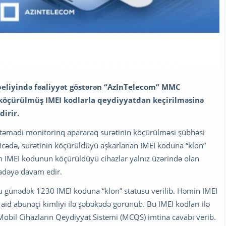
abeliyində fəaliyyət göstərən “AzInTelecom” MMC
i köçürülmüş IMEI kodlarla qeydiyyatdan keçirilməsinə
dirir.
təmadi monitorinq apararaq surətinin köçürülməsi şübhəsi
əticədə, surətinin köçürüldüyü aşkarlanan IMEI koduna “klon”
min IMEI kodunun köçürüldüyü cihazlar yalnız üzərində olan
adəyə davam edir.
bu günədək 1230 IMEI koduna “klon” statusu verilib. Həmin IMEI
d abunəçi kimliyi ilə şəbəkədə görünüb. Bu IMEI kodları ilə
bil Cihazların Qeydiyyat Sistemi (MCQS) imtina cavabı verib.