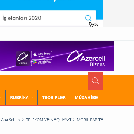
RUBRİKA
TƏDBİRLƏR
MÜSAHİBƏ
Ana Səhifə
TELEKOM VƏ NƏQLİYYAT
MOBİL RABİTƏ