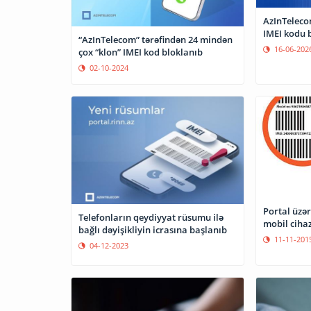
AzInTeleco
IMEI kodu 
“AzInTelecom” tərəfindən 24 mindən
16-06-202
çox “klon” IMEI kod bloklanıb
02-10-2024
Portal üzə
Telefonların qeydiyyat rüsumu ilə
mobil cihaz
bağlı dəyişikliyin icrasına başlanıb
11-11-201
04-12-2023