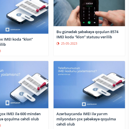
Bu günədək şəbəkəyə qoşulan 8574
IMEI koda “klon” statusu verilib
x IMEI koda “klon”
25-05-2023
ilib
3
çox IMEI ilə 600 mindən
Azərbaycanda IMEI ilə yarım
yə qoşulma cəhdi olub
milyondan çox şəbəkəyə qoşulma
cəhdi olub
3