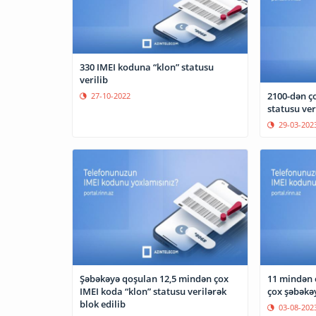
330 IMEI koduna “klon” statusu
verilib
2100-dən ço
27-10-2022
statusu ver
29-03-202
Şəbəkəyə qoşulan 12,5 mindən çox
11 mindən 
IMEI koda “klon” statusu verilərək
çox şəbəkə
blok edilib
03-08-202