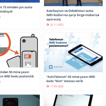
m 73 mindən çox saxta
Azərbaycan və Özbəkistan saxta
bloklayıb
IMEI kodlarına qarşı birgə mübarizə
6
aparacaq
22-11-2022
rindən 50 minə yaxın
ın IMEI kodu yoxlanılıb
“AzInTelecom” 65 minə yaxın IMEI
koda “klon” statusu verib
5
11-03-2026