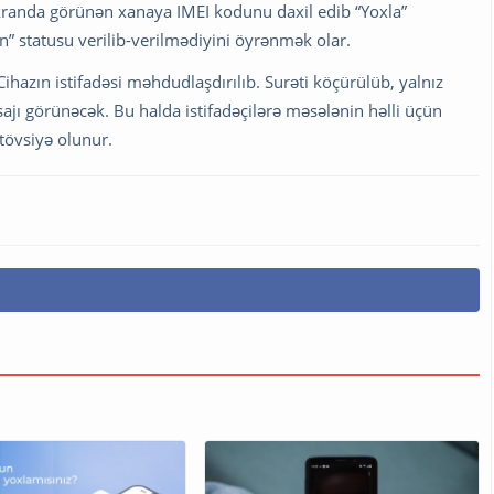
Ekranda görünən xanaya IMEI kodunu daxil edib “Yoxla”
” statusu verilib-verilmədiyini öyrənmək olar.
hazın istifadəsi məhdudlaşdırılıb. Surəti köçürülüb, yalnız
ajı görünəcək. Bu halda istifadəçilərə məsələnin həlli üçün
tövsiyə olunur.