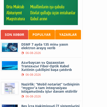
SON XƏBƏR
POPULYAR
YAZARLAR
DSMF 7 ayda 135 minə yaxın
elektron arayış verib
06-08-2026
Azərbaycan və Qazaxıstan
Transxəzər Fiber-Optik Kabel
Xəttinin çəkilişini başa çatdırıb
06-08-2026
Nazirlik: “Mobil notariat” tətbiqinin
“mygov”a tam inteqrasiyası
istiqamətində işlər davam etdirilir
06-08-2026
Beş İcra Hakimiyyəti İT sistemlərini