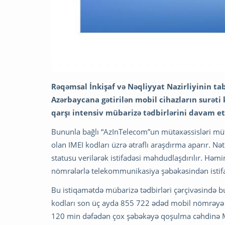
Rəqəmsal İnkişaf və Nəqliyyat Nazirliyinin t
Azərbaycana gətirilən mobil cihazların surət
qarşı intensiv mübarizə tədbirlərini davam et
Bununla bağlı “AzInTelecom”un mütəxəssisləri mü
olan IMEI kodları üzrə ətraflı araşdırma aparır. N
statusu verilərək istifadəsi məhdudlaşdırılır. Hə
nömrələrlə telekommunikasiya şəbəkəsindən istif
Bu istiqamətdə mübarizə tədbirləri çərçivəsində 
kodları son üç ayda 855 722 ədəd mobil nömrəyə ai
120 min dəfədən çox şəbəkəyə qoşulma cəhdinə Mo