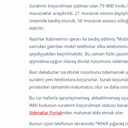
Surətinin köçürülməsi şübhəsi olan 79 IMEI kodu i
müraciətlər araşdırılıb. 21 müraciət nömrə dəyişil
sistemdə təsdiq olunub, 56 müraciət əsassız olduğ
etdirilir.
Nazirlər Kabinetinin qərarı ilə təsdiq edilmiş “Mob
xaricdən gətirilən mobil telefonlar ölkə telekomm
qeydiyyatdan keçirilməlidir. Bu zaman fiziki şəxsin
qiymətinə uyğun olaraq dövlət rüsumunu ödəməsi
Bəzi dələduzlar isə dövlət rüsumunu ödəməmək ü
surətini yeni telefonlara köçürürlər. Surəti köçü
prosesdən tamamilə məlumatsız olur və daha sonra
Bu cür hallarla qarşılaşmamaq, aldadılmamaq üçün 
IMEI kodunun surətinin köçürülməsi statusu barəd
Xidmətlər Portalı
ndan məlumat əldə etmək olar.
Bunun üçün telefonun ekranında *#06# yığaraq ci