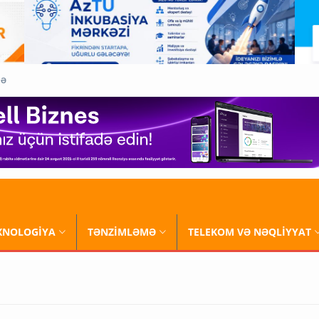
QƏ
XNOLOGİYA
TƏNZİMLƏMƏ
TELEKOM VƏ NƏQLİYYAT