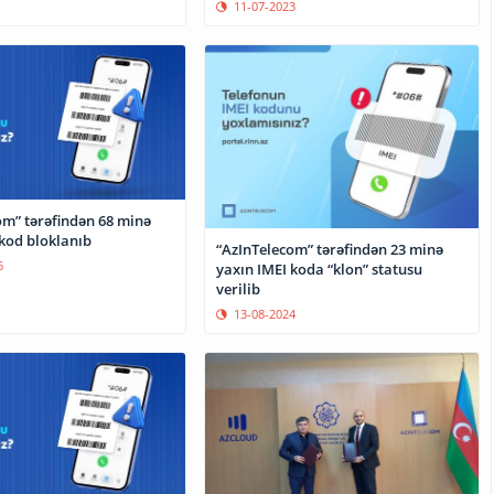
11-07-2023
om” tərəfindən 68 minə
 kod bloklanıb
“AzInTelecom” tərəfindən 23 minə
6
yaxın IMEI koda “klon” statusu
verilib
13-08-2024