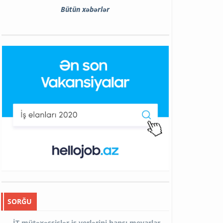
Bütün xəbərlər
SORĞU
İT mütəxəssislər iş yerlərini hansı meyarlar