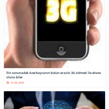
İlin sonunadək Azərbaycanın bütün ərazisi 3G xidməti ilə əhatə
oluna bilər
10-08-2009