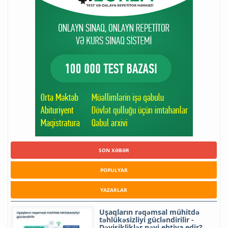
SON XƏBƏR
POPULYAR
YAZARLAR
Uşaqların rəqəmsal mühitdə
təhlükəsizliyi gücləndirilir -
Dəyişikliklər nəyi ehtiva edir?