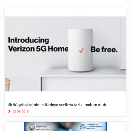
İlk 5G şəbəkəsinin istifadəyə verilmə tarixi məlum olub
13-09-2018