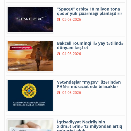
“SpaceX” orbitə 10 milyon tona
qədər yük çıxarmağı planlaşdırır
05-08-2026
Bakcell rouminqi ilə yay tətilində
dünyanı kəşf et
04-08-2026
Vətəndaşlar “mygov” üzərindən
FHN-ə müraciət edə biləcəklər
04-08-2026
İqtisadiyyat Nazirliyinin
xidmətlərinə 13 milyondan artıq
müraciət olub