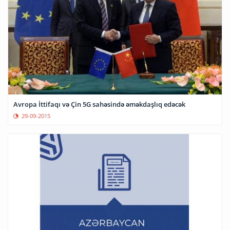
Avropa İttifaqı və Çin 5G sahəsində əməkdaşlıq edəcək
29-09-2015