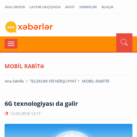
ANA SƏHİFƏ
LAYİHƏ HAQQINDA
ARXİV
XƏBƏRLƏR
ƏLAQƏ
MOBİL RABİTƏ
Ana Səhifə
TELEKOM VƏ NƏQLİYYAT
MOBİL RABİTƏ
6G texnologiyası da gəlir
12-03-2018
12:17