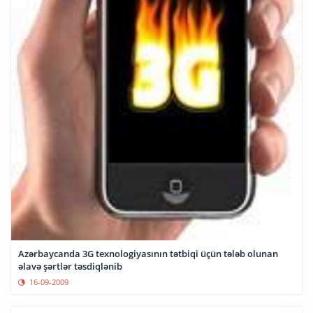
Azərbaycanda 3G texnologiyasının tətbiqi üçün tələb olunan
əlavə şərtlər təsdiqlənib
16-09-2009