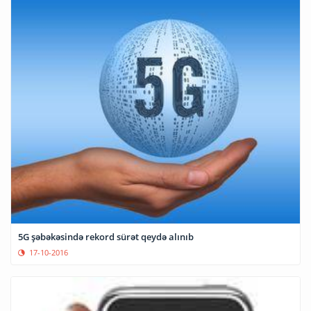
5G şəbəkəsində rekord sürət qeydə alınıb
17-10-2016