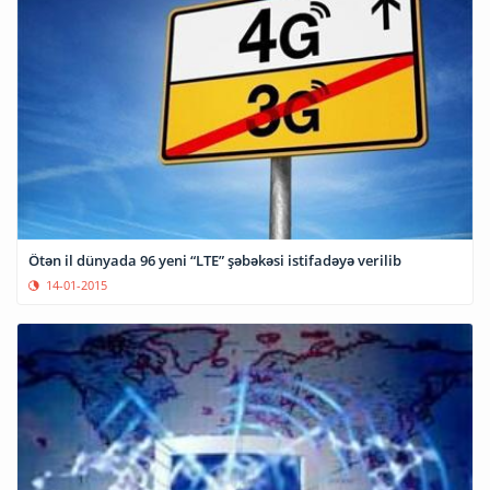
Ötən il dünyada 96 yeni “LTE” şəbəkəsi istifadəyə verilib
14-01-2015