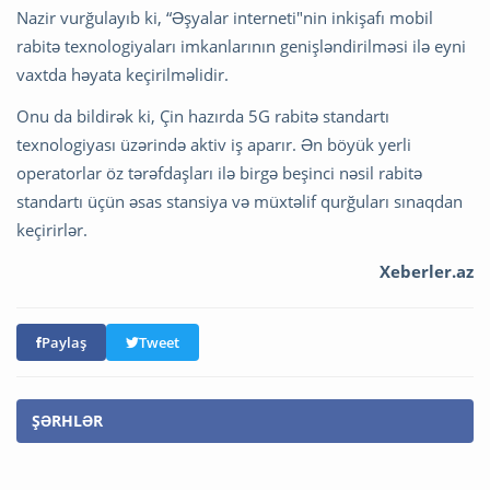
Nazir vurğulayıb ki, “Əşyalar interneti"nin inkişafı mobil
rabitə texnologiyaları imkanlarının genişləndirilməsi ilə eyni
vaxtda həyata keçirilməlidir.
Onu da bildirək ki, Çin hazırda 5G rabitə standartı
texnologiyası üzərində aktiv iş aparır. Ən böyük yerli
operatorlar öz tərəfdaşları ilə birgə beşinci nəsil rabitə
standartı üçün əsas stansiya və müxtəlif qurğuları sınaqdan
keçirirlər.
Xeberler.az
Paylaş
Tweet
ŞƏRHLƏR