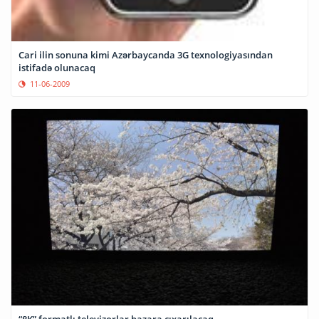
Cari ilin sonuna kimi Azərbaycanda 3G texnologiyasından
istifadə olunacaq
11-06-2009
“8K” formatlı televizorlar bazara çıxarılacaq