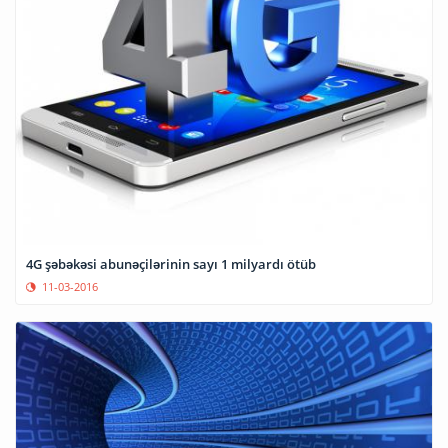
4G şəbəkəsi abunəçilərinin sayı 1 milyardı ötüb
11-03-2016