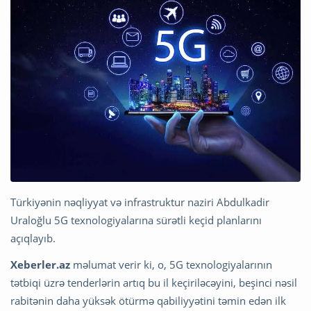
Türkiyənin nəqliyyat və infrastruktur naziri Abdulkadir
Uraloğlu 5G texnologiyalarına sürətli keçid planlarını
açıqlayıb.
Xeberler.az
məlumat verir ki, o, 5G texnologiyalarının
tətbiqi üzrə tenderlərin artıq bu il keçiriləcəyini, beşinci nəsil
rabitənin daha yüksək ötürmə qabiliyyətini təmin edən ilk