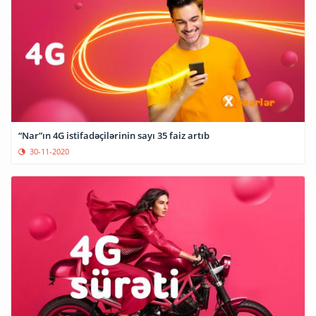
“Nar”ın 4G istifadəçilərinin sayı 35 faiz artıb
30-11-2020