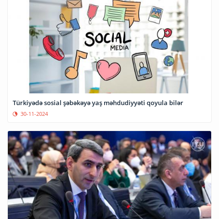
Türkiyədə sosial şəbəkəyə yaş məhdudiyyəti qoyula bilər
30-11-2024