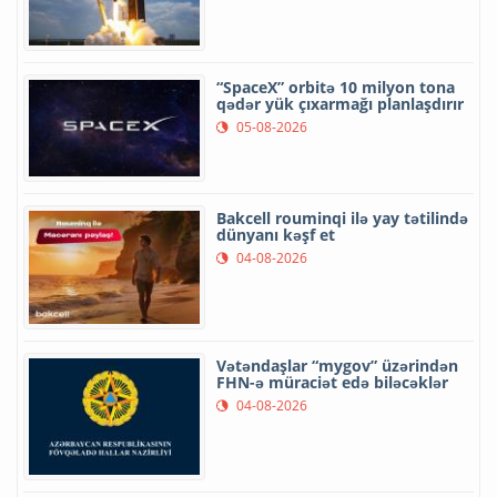
“SpaceX” orbitə 10 milyon tona
qədər yük çıxarmağı planlaşdırır
05-08-2026
Bakcell rouminqi ilə yay tətilində
dünyanı kəşf et
04-08-2026
Vətəndaşlar “mygov” üzərindən
FHN-ə müraciət edə biləcəklər
04-08-2026