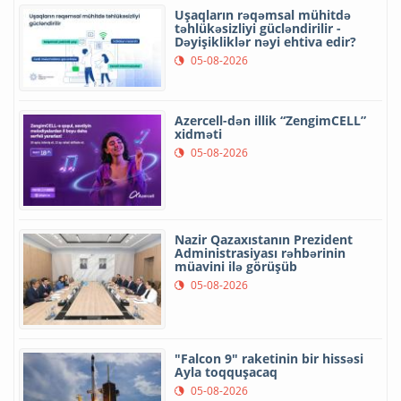
Uşaqların rəqəmsal mühitdə
təhlükəsizliyi gücləndirilir -
Dəyişikliklər nəyi ehtiva edir?
05-08-2026
Azercell-dən illik “ZengimCELL”
xidməti
05-08-2026
Nazir Qazaxıstanın Prezident
Administrasiyası rəhbərinin
müavini ilə görüşüb
05-08-2026
"Falcon 9" raketinin bir hissəsi
Ayla toqquşacaq
05-08-2026