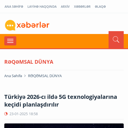
ANA SƏHİFƏ
LAYİHƏ HAQQINDA
ARXİV
XƏBƏRLƏR
ƏLAQƏ
RƏQƏMSAL DÜNYA
Ana Səhifə
RƏQƏMSAL DÜNYA
Türkiyə 2026-cı ildə 5G texnologiyalarına
keçidi planlaşdırılır
23-01-2025
18:58