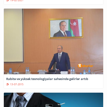
19-02-2021
Rabitə və yüksək texnologiyalar sahəsində gəlirlər artıb
13-07-2015