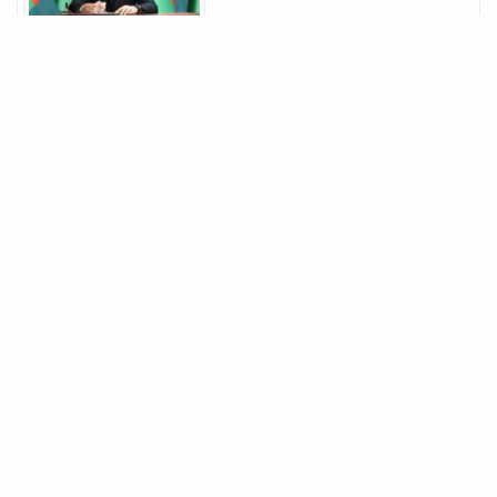
"Card to card" əməliyyatlarına
limit qoyulmasının səbəbləri
açıqlanıb
03-08-2026
ADB: CAREC rəqəmsal dəhlizi
internetin topdansatış
qiymətlərini aşağı salacaq
03-08-2026
“ASAN AI Hub” növbəti çağırış
üzrə qalib həll müəyyən edib
03-08-2026
Nazir Rəşad Nəbiyev Zəngilanda
vətəndaşları qəbul edəcək