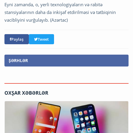
Eyni zamanda, o, yerli texnologiyaların və rabitə
stansiyalarının daha da inkişaf etdirilməsi və tətbiqinin
vacibliyini vurğulayıb. (Azərtac)
Paylaş
Tweet
ŞƏRHLƏR
OXŞAR XƏBƏRLƏR