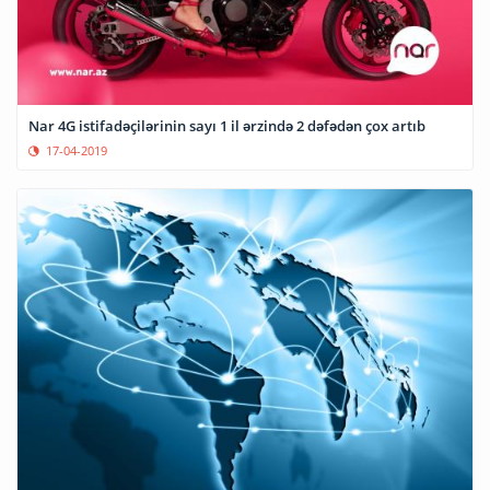
Nar 4G istifadəçilərinin sayı 1 il ərzində 2 dəfədən çox artıb
17-04-2019