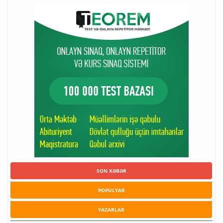
SON XƏBƏR
POPULYAR
YAZARLAR