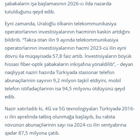
şəbəkələrin işə başlamasının 2026-cı ildə nəzərdə
tutulduğunu qeyd edib.
Eyni zamanda, Uraloğlu ölkənin telekommunikasiya
operatorlarının investisiyalarının həcminin kəskin artdığını
bildirib. “Təkcə ötən ilin 9 ayında telekommunikasiya
operatorlarının investisiyalarının həcmi 2023-cü ilin eyni
dövrü ilə müqayisədə 57,8 faiz artıb. İnvestisiyaların böyük
hissəsi fiber-optik şəbəkələrin inkişafına yönəldilib”, - deyən
nəqliyyat naziri hazırda Türkiyədə stasionar telefon
abunəçilərinin sayının 9,2 milyon təşkil etdiyini, mobil
telefon istifadəçilərinin isə 94,5 milyonu ötdüyünü qeyd
edib.
Nazir xatırladıb ki, 4G və 5G texnologiyaları Türkiyədə 2016-
cı ilin aprelində tətbiq olunmağa başlayıb, bu rabitə
növünün abunəçilərinin sayı isə 2024-cü ilin sentyabrına
qədər 87,5 milyona çatıb.