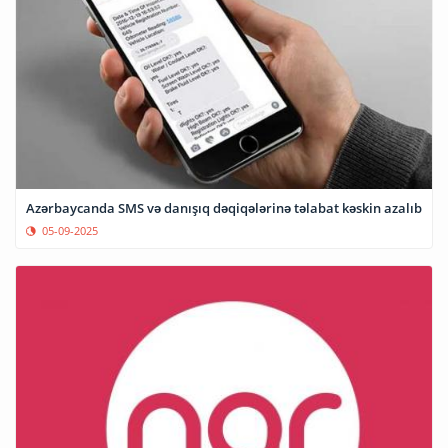
Azərbaycanda SMS və danışıq dəqiqələrinə təlabat kəskin azalıb
05-09-2025