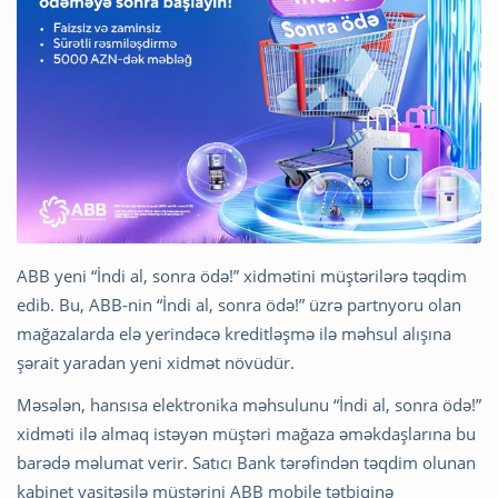
ABB yeni “İndi al, sonra ödə!” xidmətini müştərilərə təqdim
edib. Bu, ABB-nin “İndi al, sonra ödə!” üzrə partnyoru olan
mağazalarda elə yerindəcə kreditləşmə ilə məhsul alışına
şərait yaradan yeni xidmət növüdür.
Məsələn, hansısa elektronika məhsulunu “İndi al, sonra ödə!”
xidməti ilə almaq istəyən müştəri mağaza əməkdaşlarına bu
barədə məlumat verir. Satıcı Bank tərəfindən təqdim olunan
kabinet vasitəsilə müştərini ABB mobile tətbiqinə