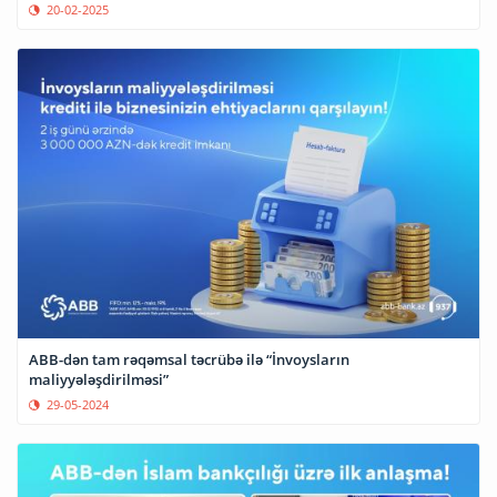
20-02-2025
ABB-dən tam rəqəmsal təcrübə ilə “İnvoysların
maliyyələşdirilməsi”
29-05-2024