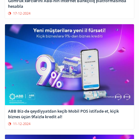
Gömrük xərclərini ABB-nin İnternet Bankçılıq platformasında
hesabla
17-12-2024
ABB Biz-də qeydiyyatdan keçib Mobil POS istifadə et, kiçik
biznes üçün 9faizlə kredit al!
11-12-2024