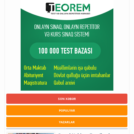
SON XƏBƏR
POPULYAR
YAZARLAR