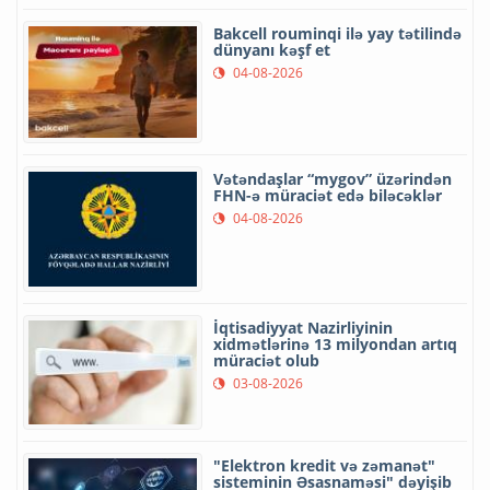
Bakcell rouminqi ilə yay tətilində
dünyanı kəşf et
04-08-2026
Vətəndaşlar “mygov” üzərindən
FHN-ə müraciət edə biləcəklər
04-08-2026
İqtisadiyyat Nazirliyinin
xidmətlərinə 13 milyondan artıq
müraciət olub
03-08-2026
"Elektron kredit və zəmanət"
sisteminin Əsasnaməsi" dəyişib