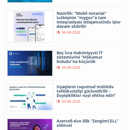
Nazirlik: “Mobil notariat”
tətbiqinin “mygov”a tam
inteqrasiyası istiqamətində işlər
davam etdirilir
06-08-2026
Beş İcra Hakimiyyəti İT
sistemlərini “Hökumət
buludu”na köçürüb
06-08-2026
Uşaqların rəqəmsal mühitdə
təhlükəsizliyi gücləndirilir -
Dəyişikliklər nəyi ehtiva edir?
05-08-2026
Azercell-dən illik “ZengimCELL”
xidməti