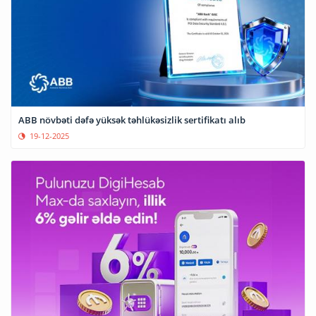
ABB növbəti dəfə yüksək təhlükəsizlik sertifikatı alıb
19-12-2025