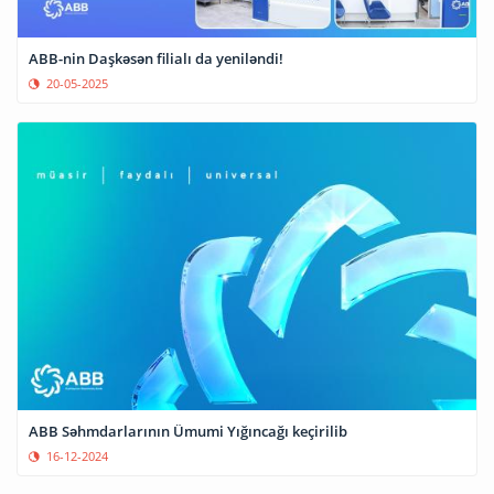
ABB-nin Daşkəsən filialı da yeniləndi!
20-05-2025
ABB Səhmdarlarının Ümumi Yığıncağı keçirilib
16-12-2024