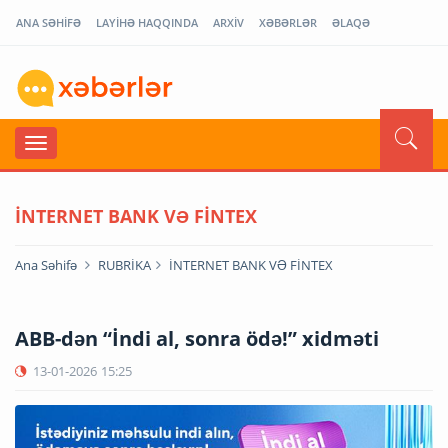
ANA SƏHİFƏ
LAYİHƏ HAQQINDA
ARXİV
XƏBƏRLƏR
ƏLAQƏ
İNTERNET BANK VƏ FİNTEX
Ana Səhifə
RUBRİKA
İNTERNET BANK VƏ FİNTEX
ABB-dən “İndi al, sonra ödə!” xidməti
13-01-2026
15:25