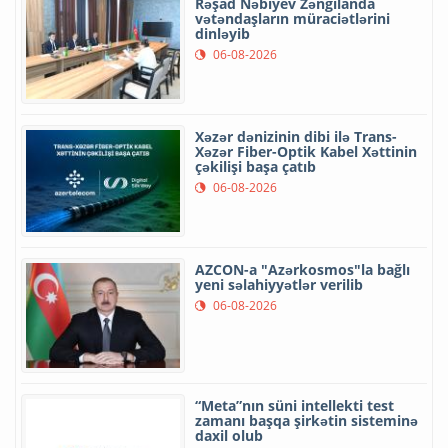
Rəşad Nəbiyev Zəngilanda
vətəndaşların müraciətlərini
dinləyib
06-08-2026
Xəzər dənizinin dibi ilə Trans-
Xəzər Fiber-Optik Kabel Xəttinin
çəkilişi başa çatıb
06-08-2026
AZCON-a "Azərkosmos"la bağlı
yeni səlahiyyətlər verilib
06-08-2026
“Meta”nın süni intellekti test
zamanı başqa şirkətin sisteminə
daxil olub