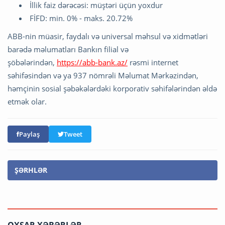
İllik faiz dərəcəsi: müştəri üçün yoxdur
FİFD: min. 0% - maks. 20.72%
ABB-nin müasir, faydalı və universal məhsul və xidmətləri
barədə məlumatları Bankın filial və
şöbələrindən,
https://abb-bank.az/
rəsmi internet
səhifəsindən və ya 937 nömrəli Məlumat Mərkəzindən,
həmçinin sosial şəbəkələrdəki korporativ səhifələrindən əldə
etmək olar.
Paylaş
Tweet
ŞƏRHLƏR