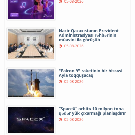
05-08-2026
Nazir Qazaxıstanın Prezident
Administrasiyası rəhbərinin
müavini ilə görüşüb
05-08-2026
"Falcon 9" raketinin bir hissəsi
Ayla toqquşacaq
05-08-2026
“SpaceX” orbitə 10 milyon tona
qədər yük çıxarmağı planlaşdırır
05-08-2026