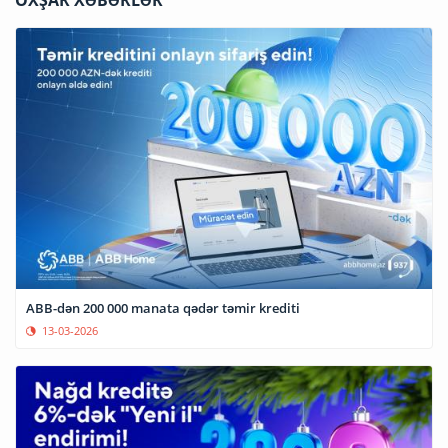
OXŞAR XƏBƏRLƏR
ABB-dən 200 000 manata qədər təmir krediti
13-03-2026