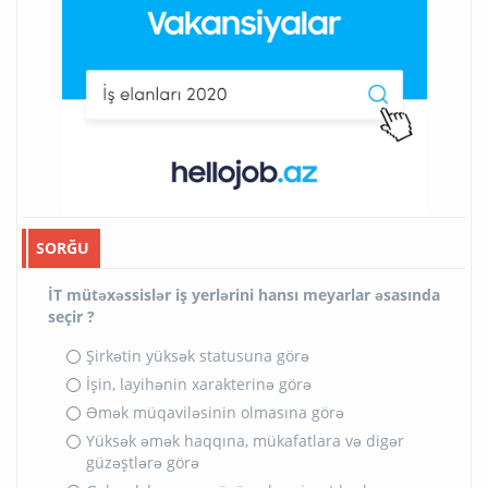
SORĞU
İT mütəxəssislər iş yerlərini hansı meyarlar əsasında
seçir ?
Şirkətin yüksək statusuna görə
İşin, layihənin xarakterinə görə
Əmək müqaviləsinin olmasına görə
Yüksək əmək haqqına, mükafatlara və digər
güzəştlərə görə