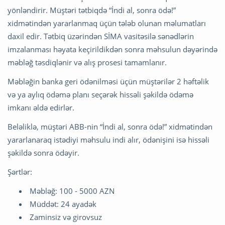
yönləndirir. Müştəri tətbiqdə “İndi al, sonra ödə!”
xidmətindən yararlanmaq üçün tələb olunan məlumatları
daxil edir. Tətbiq üzərindən SİMA vasitəsilə sənədlərin
imzalanması həyata keçirildikdən sonra məhsulun dəyərində
məbləğ təsdiqlənir və alış prosesi tamamlanır.
Məbləğin banka geri ödənilməsi üçün müştərilər 2 həftəlik
və ya aylıq ödəmə planı seçərək hissəli şəkildə ödəmə
imkanı əldə edirlər.
Beləliklə, müştəri ABB-nin “İndi al, sonra ödə!” xidmətindən
yararlanaraq istədiyi məhsulu indi alır, ödənişini isə hissəli
şəkildə sonra ödəyir.
Şərtlər:
Məbləğ: 100 - 5000 AZN
Müddət: 24 ayadək
Zaminsiz və girovsuz