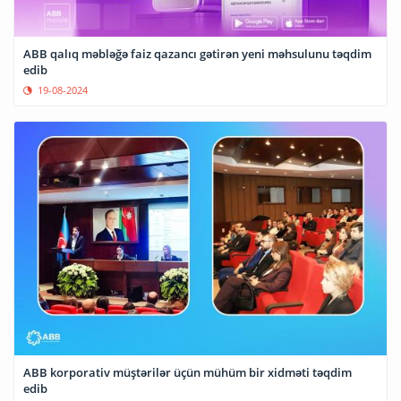
ABB qalıq məbləğə faiz qazancı gətirən yeni məhsulunu təqdim
edib
19-08-2024
ABB korporativ müştərilər üçün mühüm bir xidməti təqdim
edib