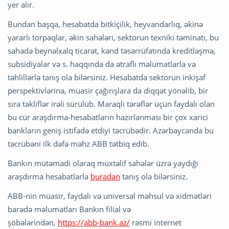
yer alır.
Bundan başqa, hesabatda bitkiçilik, heyvandarlıq, əkinə
yararlı torpaqlar, əkin sahələri, sektorun texniki təminatı, bu
sahədə beynəlxalq ticarət, kənd təsərrüfatında kreditləşmə,
subsidiyalar və s. haqqında da ətraflı məlumatlarla və
təhlillərlə tanış ola bilərsiniz. Hesabatda sektorun inkişaf
perspektivlərinə, müasir çağırışlara da diqqət yönəlib, bir
sıra təkliflər irəli sürülüb. Maraqlı tərəflər üçün faydalı olan
bu cür araşdırma-hesabatların hazırlanması bir çox xarici
bankların geniş istifadə etdiyi təcrübədir. Azərbaycanda bu
təcrübəni ilk dəfə məhz ABB tətbiq edib.
Bankın mütəmadi olaraq müxtəlif sahələr üzrə yaydığı
araşdırma hesabatlarla
buradan
tanış ola bilərsiniz.
ABB-nin müasir, faydalı və universal məhsul və xidmətləri
barədə məlumatları Bankın filial və
şöbələrindən,
https://abb-bank.az/
rəsmi internet