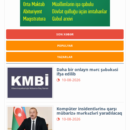
SON XƏBƏR
POPULYAR
YAZARLAR
Daha bir onlayn mərc şəbəkəsi
ifşa edilib
10-08-2026
Kompüter insidentlərinə qarşı
mübarizə mərkəzləri yaradılacaq
10-08-2026