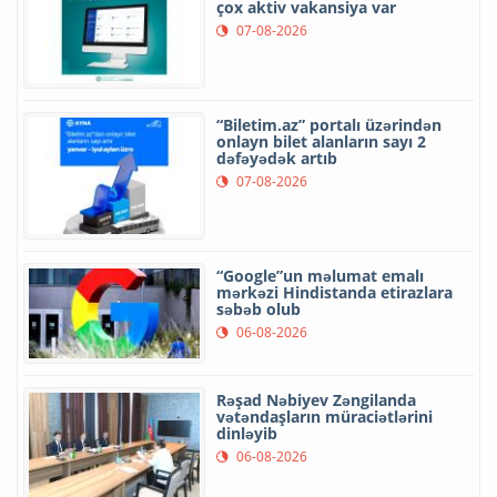
çox aktiv vakansiya var
07-08-2026
“Biletim.az” portalı üzərindən
onlayn bilet alanların sayı 2
dəfəyədək artıb
07-08-2026
“Google”un məlumat emalı
mərkəzi Hindistanda etirazlara
səbəb olub
06-08-2026
Rəşad Nəbiyev Zəngilanda
vətəndaşların müraciətlərini
dinləyib
06-08-2026