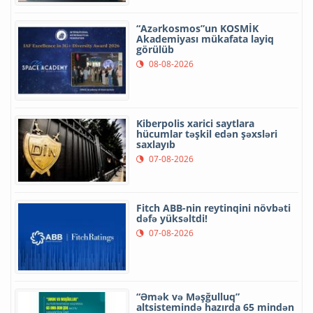
“Azərkosmos”un KOSMİK
Akademiyası mükafata layiq
görülüb
08-08-2026
Kiberpolis xarici saytlara
hücumlar təşkil edən şəxsləri
saxlayıb
07-08-2026
Fitch ABB-nin reytinqini növbəti
dəfə yüksəltdi!
07-08-2026
“Əmək və Məşğulluq”
altsistemində hazırda 65 mindən