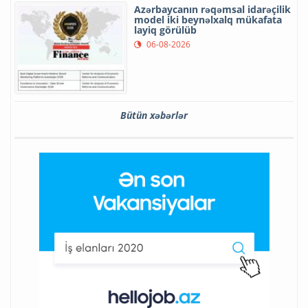
Azərbaycanın rəqəmsal idarəçilik
model iki beynəlxalq mükafata
layiq görülüb
06-08-2026
Bütün xəbərlər