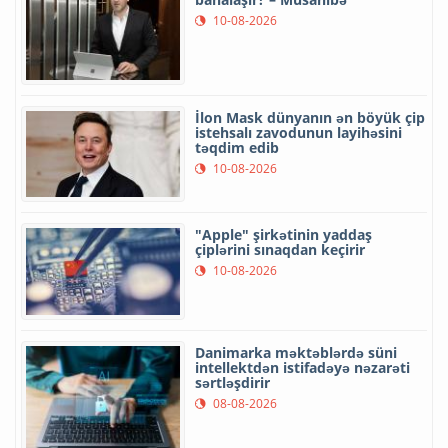
10-08-2026
İlon Mask dünyanın ən böyük çip
istehsalı zavodunun layihəsini
təqdim edib
10-08-2026
"Apple" şirkətinin yaddaş
çiplərini sınaqdan keçirir
10-08-2026
Danimarka məktəblərdə süni
intellektdən istifadəyə nəzarəti
sərtləşdirir
08-08-2026