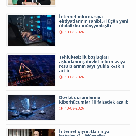
İnternet informasiya
ehtiyatlarının sahibləri üçün yeni
öhdəliklər müəyyənləşib
10-08-2026
Təhlükəsizlik boşluqları
aşkarlanmış dövlət informasiya
resurslarının sayı iyulda kəskin
artıb
10-08-2026
Dövlət qurumlarına
kiberhücumlar 10 faizədək azalıb
10-08-2026
İnternet qiymətləri niyə
bahalaşır? – Müsahibə