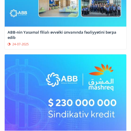
ABB-nin Yasamal filialı əvvəlki ünvanında fəaliyyətini bərpa
edib
24-07-2025