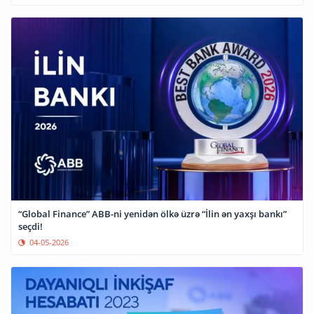
“Global Finance” ABB-ni yenidən ölkə üzrə “İlin ən yaxşı bankı”
seçdi!
04-05-2026