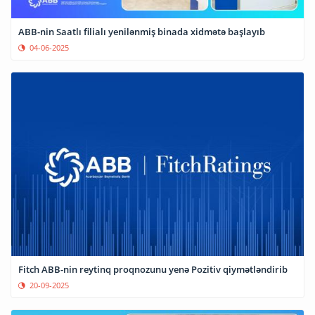
ABB-nin Saatlı filialı yenilənmiş binada xidmətə başlayıb
04-06-2025
Fitch ABB-nin reytinq proqnozunu yenə Pozitiv qiymətləndirib
20-09-2025