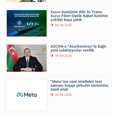
Xəzər dənizinin dibi ilə Trans-
Xəzər Fiber-Optik Kabel Xəttinin
çəkilişi başa çatıb
06-08-2026
AZCON-a "Azərkosmos"la bağlı
yeni səlahiyyətlər verilib
06-08-2026
“Meta”nın süni intellekti test
zamanı başqa şirkətin sisteminə
daxil olub
06-08-2026