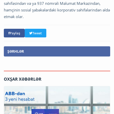
səhifəsindən və ya 937 nömrəli Məlumat Mərkəzindən,
həmçinin sosial şəbəkələrdəki korporativ səhifələrindən əldə
etmək olar.
Paylaş
Tweet
ŞƏRHLƏR
OXŞAR XƏBƏRLƏR