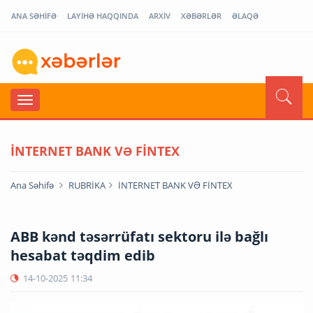
ANA SƏHİFƏ
LAYİHƏ HAQQINDA
ARXİV
XƏBƏRLƏR
ƏLAQƏ
İNTERNET BANK VƏ FİNTEX
Ana Səhifə
RUBRİKA
İNTERNET BANK VƏ FİNTEX
ABB kənd təsərrüfatı sektoru ilə bağlı
hesabat təqdim edib
14-10-2025
11:34