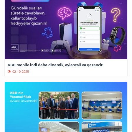
ABB mobile indi daha dinamik, əyləncəli və qazanclı!
02-10-2025