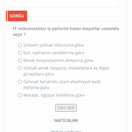
SORĞU
İT mütəxəssislər iş yerlərini hansı meyarlar əsasında
seçir ?
Şirkətin yüksək statusuna görə
İşin, layihənin xarakterinə görə
Əmək müqaviləsinin olmasına görə
Yüksək əmək haqqına, mükafatlara və digər
güzəştlərə görə
Gələcək karyerası üçün əhəmiyyət kəsb
etdiyinə görə
Maraqlı, işgüzar kollektivə görə
NƏTİCƏLƏR