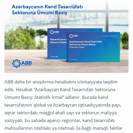
ABB daha bir araşdırma-hesabatını ictimaiyyətə təqdim
edib. Hesabat “Azərbaycan Kənd Təsərrüfatı Sektoruna
Ümumi Baxış: Statistik İcmal” adlanır. Burada kənd
təsərrüfatının qlobal və Azərbaycan iqtisadiyyatında payı,
aqrar sektordakı məşğul əhali sayı və sektorun maliyyə
vəziyyəti, bu sahədə aparıcı regionlar, kənd təsərrüfatı
məhsullarının istehlakı və istehsalı ilə bağlı maraqlı faktlar