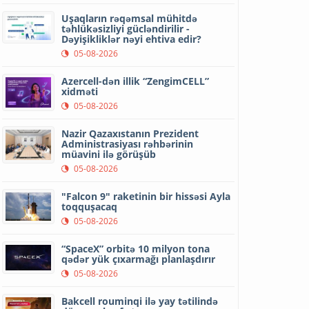
Uşaqların rəqəmsal mühitdə
təhlükəsizliyi gücləndirilir -
Dəyişikliklər nəyi ehtiva edir?
05-08-2026
Azercell-dən illik “ZengimCELL”
xidməti
05-08-2026
Nazir Qazaxıstanın Prezident
Administrasiyası rəhbərinin
müavini ilə görüşüb
05-08-2026
"Falcon 9" raketinin bir hissəsi Ayla
toqquşacaq
05-08-2026
“SpaceX” orbitə 10 milyon tona
qədər yük çıxarmağı planlaşdırır
05-08-2026
Bakcell rouminqi ilə yay tətilində