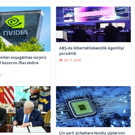
ABŞ-da Kibertəhlükəsizlik Agentliyi
yaradılıb
ənilən xoşagəlməz sürpriz
20-11-2018
 bazarını iflas etdirə
5
Çin yerli şirkətlərə Nvidia çiplərinin