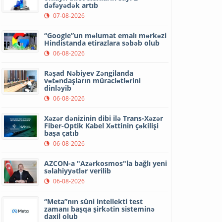
dəfəyədək artıb
07-08-2026
“Google”un məlumat emalı mərkəzi
Hindistanda etirazlara səbəb olub
06-08-2026
Rəşad Nəbiyev Zəngilanda
vətəndaşların müraciətlərini
dinləyib
06-08-2026
Xəzər dənizinin dibi ilə Trans-Xəzər
Fiber-Optik Kabel Xəttinin çəkilişi
başa çatıb
06-08-2026
AZCON-a "Azərkosmos"la bağlı yeni
səlahiyyətlər verilib
06-08-2026
“Meta”nın süni intellekti test
zamanı başqa şirkətin sisteminə
daxil olub