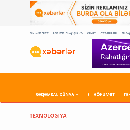
ANA SƏHİFƏ
LAYİHƏ HAQQINDA
ARXİV
XƏBƏRLƏR
ƏLA
RƏQƏMSAL DÜNYA
E - HÖKUMƏT
TE
TEXNOLOGİYA