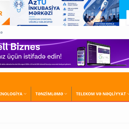
QƏ
XNOLOGİYA
TƏNZİMLƏMƏ
TELEKOM VƏ NƏQLİYYAT