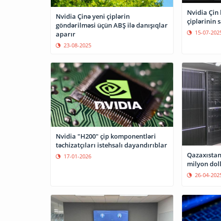
Nvidia Çin 
Nvidia Çinə yeni çiplərin
çiplərinin 
göndərilməsi üçün ABŞ ilə danışıqlar
15-07-202
aparır
23-08-2025
Nvidia "H200" çip komponentləri
təchizatçıları istehsalı dayandırıblar
Qazaxıstan
17-01-2026
milyon dol
26-04-202