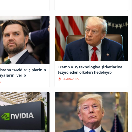
Tramp ABŞ texnologiya şirkətlərinə
stana "Nvidia" çiplərinin
təzyiq edən ölkələri hədələyib
ziyalarını verib
26-08-2025
6