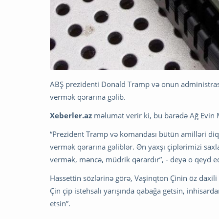
ABŞ prezidenti Donald Tramp və onun administrasiy
vermək qərarına gəlib.
Xeberler.az
məlumat verir ki, bu barədə Ağ Evin Mi
“Prezident Tramp və komandası bütün amilləri diqq
vermək qərarına gəliblər. Ən yaxşı çiplərimizi saxl
vermək, məncə, müdrik qərardır”, - deyə o qeyd e
Hassettin sözlərinə görə, Vaşinqton Çinin öz daxili
Çin çip istehsalı yarışında qabağa getsin, inhisard
etsin”.