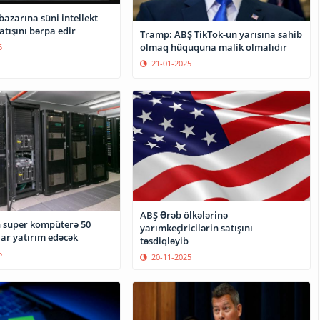
bazarına süni intellekt
satışını bərpa edir
Tramp: ABŞ TikTok-un yarısına sahib
olmaq hüququna malik olmalıdır
5
21-01-2025
ABŞ Ərəb ölkələrinə
 super kompüterə 50
yarımkeçiricilərin satışını
lar yatırım edəcək
təsdiqləyib
5
20-11-2025