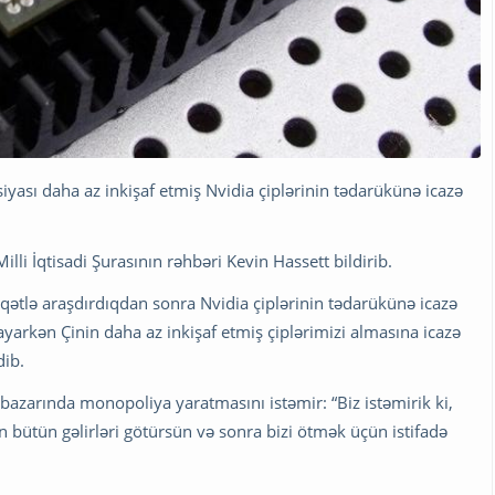
ası daha az inkişaf etmiş Nvidia çiplərinin tədarükünə icazə
lli İqtisadi Şurasının rəhbəri Kevin Hassett bildirib.
ətlə araşdırdıqdan sonra Nvidia çiplərinin tədarükünə icazə
ayarkən Çinin daha az inkişaf etmiş çiplərimizi almasına icazə
dib.
 bazarında monopoliya yaratmasını istəmir: “Biz istəmirik ki,
an bütün gəlirləri götürsün və sonra bizi ötmək üçün istifadə