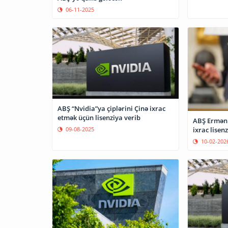
06-11-2025
ABŞ “Nvidia”ya çiplərini Çinə ixrac
etmək üçün lisenziya verib
ABŞ Erməni
09-08-2025
ixrac lisen
10-02-202