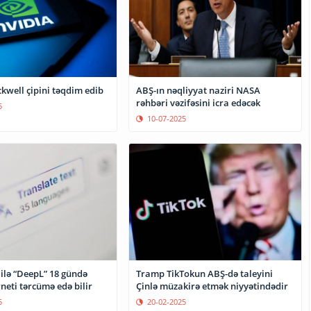
kwell çipini təqdim edib
ABŞ-ın nəqliyyat naziri NASA
rəhbəri vəzifəsini icra edəcək
5
10-07-2025
 ilə “DeepL” 18 gündə
Tramp TikTokun ABŞ-də taleyini
neti tərcümə edə bilir
Çinlə müzakirə etmək niyyətindədir
5
20-02-2025