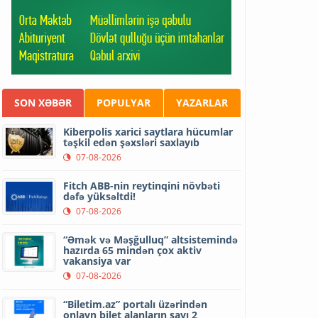
SON XƏBƏR
POPULYAR
YAZARLAR
Kiberpolis xarici saytlara hücumlar
təşkil edən şəxsləri saxlayıb
07-08-2026
Fitch ABB-nin reytinqini növbəti
dəfə yüksəltdi!
07-08-2026
“Əmək və Məşğulluq” altsistemində
hazırda 65 mindən çox aktiv
vakansiya var
07-08-2026
“Biletim.az” portalı üzərindən
onlayn bilet alanların sayı 2