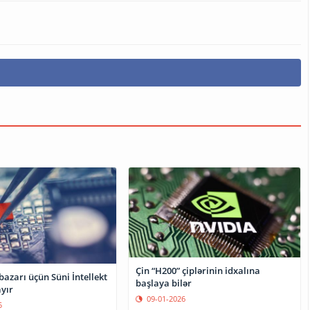
Çin “H200” çiplərinin idxalına
bazarı üçün Süni İntellekt
başlaya bilər
ayır
09-01-2026
5