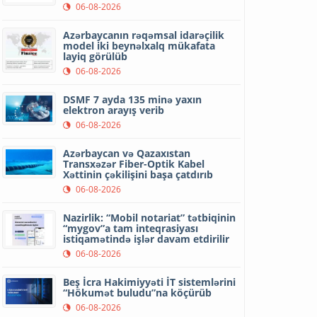
06-08-2026
Azərbaycanın rəqəmsal idarəçilik
model iki beynəlxalq mükafata
layiq görülüb
06-08-2026
DSMF 7 ayda 135 minə yaxın
elektron arayış verib
06-08-2026
Azərbaycan və Qazaxıstan
Transxəzər Fiber-Optik Kabel
Xəttinin çəkilişini başa çatdırıb
06-08-2026
Nazirlik: “Mobil notariat” tətbiqinin
“mygov”a tam inteqrasiyası
istiqamətində işlər davam etdirilir
06-08-2026
Beş İcra Hakimiyyəti İT sistemlərini
“Hökumət buludu”na köçürüb
06-08-2026