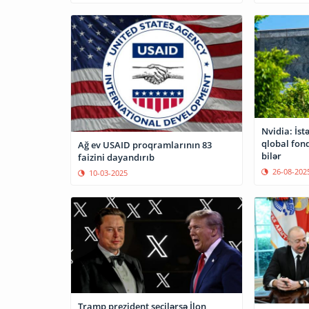
Nvidia: İst
qlobal fond
Ağ ev USAID proqramlarının 83
bilər
faizini dayandırıb
26-08-202
10-03-2025
Tramp prezident seçilərsə İlon