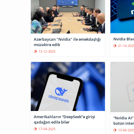
Nvidia Blac
Azərbaycan "Nvidia" ilə əməkdaşlığı
müzakirə edib
21-10-202
13-12-2025
Amerikalıların “DeepSeek”ə girişi
“Nvidia AI”
qadağan edilə bilər
bütün inter
17-04-2025
13-06-202