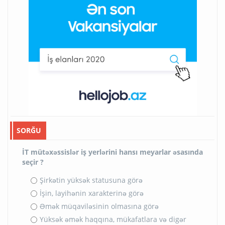
SORĞU
İT mütəxəssislər iş yerlərini hansı meyarlar əsasında
seçir ?
Şirkətin yüksək statusuna görə
İşin, layihənin xarakterinə görə
Əmək müqaviləsinin olmasına görə
Yüksək əmək haqqına, mükafatlara və digər