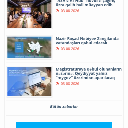
“ASAN AI Hub” növbəti çağırış
üzrə qalib həll müəyyən edib
03-08-2026
Nazir Rəşad Nəbiyev Zəngilanda
vətəndaşları qəbul edəcək
03-08-2026
Magistraturaya qəbul olunanların
nəzərinə: Qeydiyyat yalnız
“mygov” üzərindən aparılacaq
03-08-2026
Bütün xəbərlər