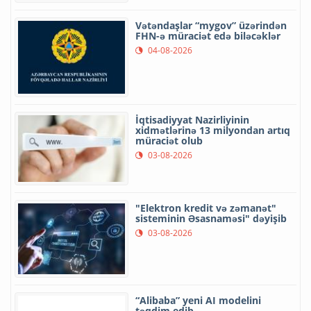
Vətəndaşlar “mygov” üzərindən
FHN-ə müraciət edə biləcəklər
04-08-2026
İqtisadiyyat Nazirliyinin
xidmətlərinə 13 milyondan artıq
müraciət olub
03-08-2026
"Elektron kredit və zəmanət"
sisteminin Əsasnaməsi" dəyişib
03-08-2026
“Alibaba” yeni AI modelini
təqdim edib