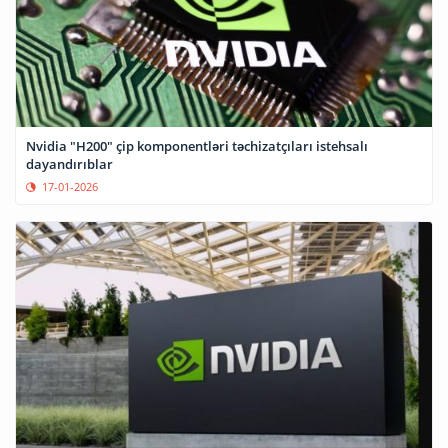
Nvidia "H200" çip komponentləri təchizatçıları istehsalı
dayandırıblar
17-01-2026