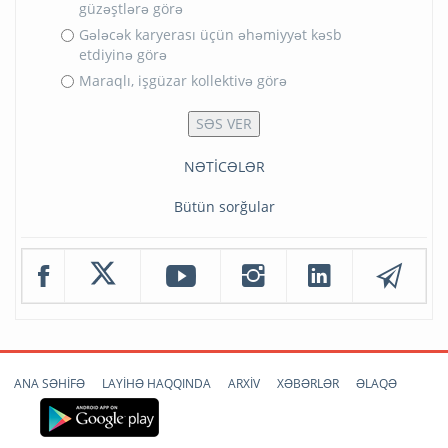
güzəştlərə görə
Gələcək karyerası üçün əhəmiyyət kəsb
etdiyinə görə
Maraqlı, işgüzar kollektivə görə
NƏTİCƏLƏR
Bütün sorğular
ANA SƏHİFƏ
LAYİHƏ HAQQINDA
ARXİV
XƏBƏRLƏR
ƏLAQƏ