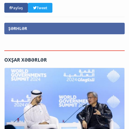
Paylaş
Tweet
ŞƏRHLƏR
OXŞAR XƏBƏRLƏR