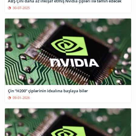
ABŞ Çini daha az inkişaf etmiş Nvidia çipləri ilə təmin edəcək
30-07-2025
Çin “H200” çiplərinin idxalına başlaya bilər
09-01-2026