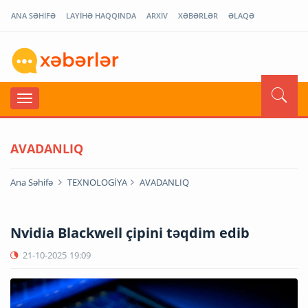
ANA SƏHİFƏ
LAYİHƏ HAQQINDA
ARXİV
XƏBƏRLƏR
ƏLAQƏ
AVADANLIQ
Ana Səhifə
TEXNOLOGİYA
AVADANLIQ
Nvidia Blackwell çipini təqdim edib
21-10-2025
19:09