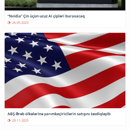
“Nvidia” Çin üçün ucuz AI çipləri buraxacaq
26-05-2025
ABŞ Ərəb ölkələrinə yarımkeçiricilərin satışını təsdiqləyib
20-11-2025