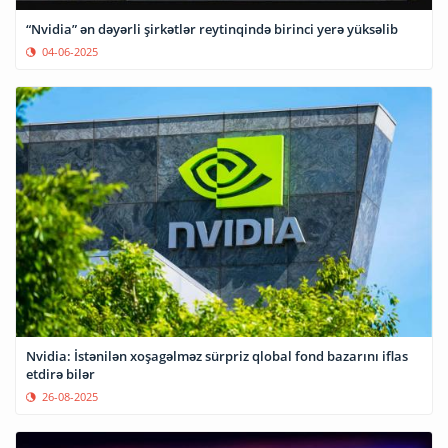
“Nvidia” ən dəyərli şirkətlər reytinqində birinci yerə yüksəlib
04-06-2025
Nvidia: İstənilən xoşagəlməz sürpriz qlobal fond bazarını iflas
etdirə bilər
26-08-2025