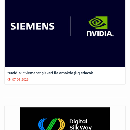
“Nvidia” “Siemens” şirkəti ilə əməkdaşlıq edəcək
07-01-2026