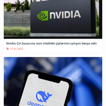
Nvidia Çin bazarına süni intellekt çiplərinin satışını bərpa edir
15-07-2025