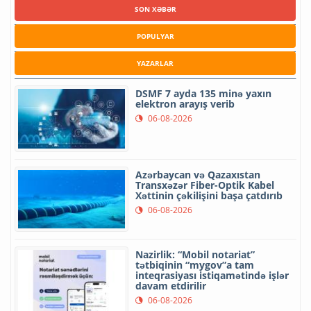
SON XƏBƏR
POPULYAR
YAZARLAR
DSMF 7 ayda 135 minə yaxın
elektron arayış verib
06-08-2026
Azərbaycan və Qazaxıstan
Transxəzər Fiber-Optik Kabel
Xəttinin çəkilişini başa çatdırıb
06-08-2026
Nazirlik: “Mobil notariat”
tətbiqinin “mygov”a tam
inteqrasiyası istiqamətində işlər
davam etdirilir
06-08-2026