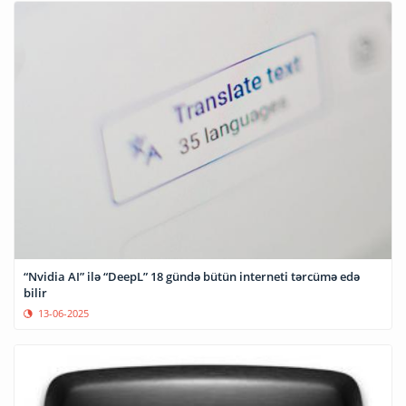
“Nvidia AI” ilə “DeepL” 18 gündə bütün interneti tərcümə edə
bilir
13-06-2025