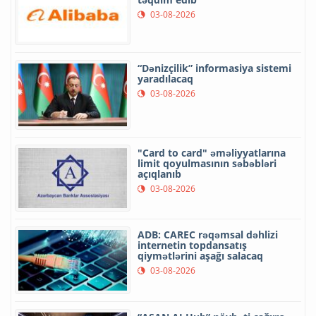
03-08-2026
“Dənizçilik” informasiya sistemi
yaradılacaq
03-08-2026
"Card to card" əməliyyatlarına
limit qoyulmasının səbəbləri
açıqlanıb
03-08-2026
ADB: CAREC rəqəmsal dəhlizi
internetin topdansatış
qiymətlərini aşağı salacaq
03-08-2026