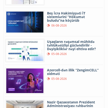
Beş İcra Hakimiyyəti İT
sistemlərini “Hökumət
buludu”na köçürüb
06-08-2026
Uşaqların rəqəmsal mühitdə
təhlükəsizliyi gücləndirilir -
Dəyişikliklər nəyi ehtiva edir?
05-08-2026
Azercell-dən illik “ZengimCELL”
xidməti
05-08-2026
Nazir Qazaxıstanın Prezident
Administrasiyası rəhbərinin