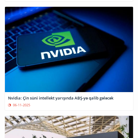
Nvidia: Çin süni intellekt yarışında ABŞ-yə qalib gələcək
06-11-2025