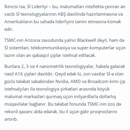
İkincisi isə, Sİ Liderliyi – bu, məlumatları intellektə çevirən ən
vacib Sİ texnologiyalarının ABŞ daxilində hazırlanmasına və
Amerikalıların bu sahədə liderliyini təmin etməsinə kömək
edir.
TSMC-nin Arizona zavodunda yalnız Blackwell deyil, həm də
Sİ sistemləri, telekommunikasiya və super-kompüterlər üçün
lazım olan ən qabaqcıl çiplər istehsal ediləcək.
Bunlara 2, 3 və 4 nanometrlik texnologiyalar, habelə gələcək
nəsil A16 çipləri daxildir. Qeyd edək ki, son vaxtlar Sİ-ə olan
güclü tələbat səbəbindən Nvidia, AMD və Broadcom kimi çip
istehsalçıları ilə texnologiya şirkətləri arasında böyük
məlumat mərkəzləri qurmaq üçün milyardlarla dollarlıq
müqavilələr bağlanır. Bu tələbat fonunda TSMC-nin özü də
rekord qazanc əldə edərək, bu il üçün gəlir proqnozlarını
artırıb.