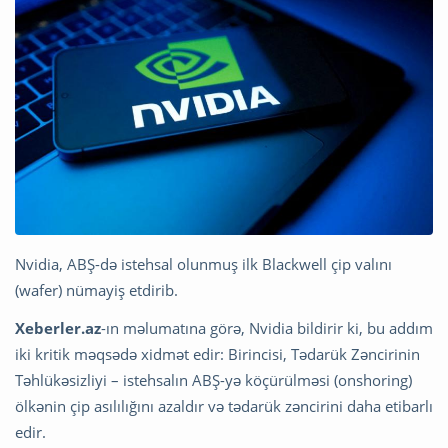
Nvidia, ABŞ-də istehsal olunmuş ilk Blackwell çip valını
(wafer) nümayiş etdirib.
Xeberler.az
-ın məlumatına görə, Nvidia bildirir ki, bu addım
iki kritik məqsədə xidmət edir: Birincisi, Tədarük Zəncirinin
Təhlükəsizliyi – istehsalın ABŞ-yə köçürülməsi (onshoring)
ölkənin çip asılılığını azaldır və tədarük zəncirini daha etibarlı
edir.