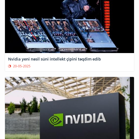
Nvidia yeni nəsil süni intellekt çipini təqdim edib
20-05-2025