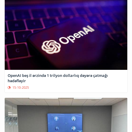
OpenAI beş il ərzində 1 trilyon dollarlıq dəyərə çatmağı
hədəfləyir
15-10-2025