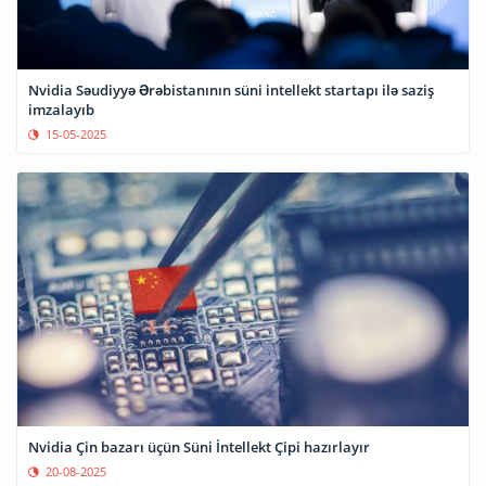
Nvidia Səudiyyə Ərəbistanının süni intellekt startapı ilə saziş
imzalayıb
15-05-2025
Nvidia Çin bazarı üçün Süni İntellekt Çipi hazırlayır
20-08-2025