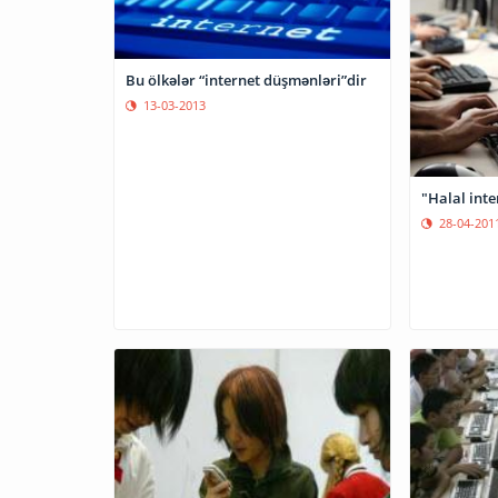
Bu ölkələr “internet düşmənləri”dir
13-03-2013
"Halal int
28-04-201