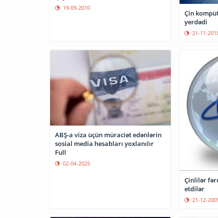
19-09-2010
Çin kompüte
yerdədi
21-11-201
ABŞ-a viza üçün müraciət edənlərin
sosial media hesabları yoxlanılır
Full
02-04-2025
Çinlilər fərdi sayt açmağı qadağan
etdilər
21-12-200