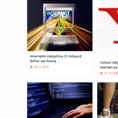
Internetin inkişafına 31 milyard
dollar ayrılacaq
Yahoo! ABŞ
26-11-2010
mərkəzi y
27-10-200