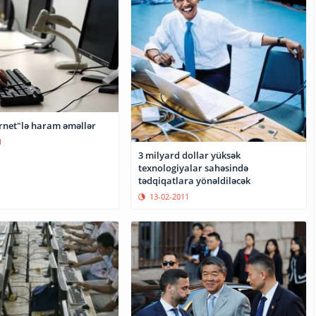
ernet"lə haram əməllər
1
3 milyard dollar yüksək
texnologiyalar sahəsində
tədqiqatlara yönəldiləcək
13-02-2011