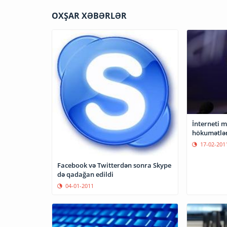
OXŞAR XƏBƏRLƏR
İnterneti 
hökumətlər
17-02-201
Facebook və Twitterdən sonra Skype
də qadağan edildi
04-01-2011