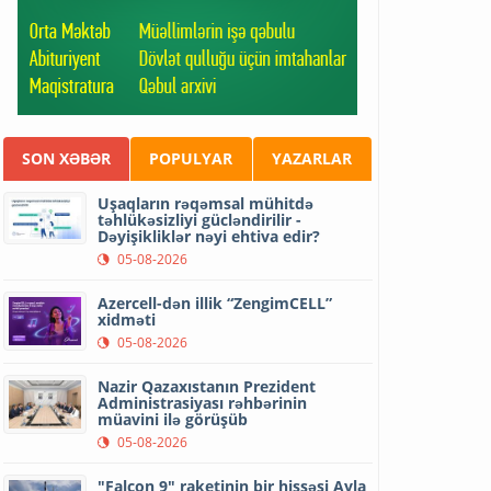
SON XƏBƏR
POPULYAR
YAZARLAR
Uşaqların rəqəmsal mühitdə
təhlükəsizliyi gücləndirilir -
Dəyişikliklər nəyi ehtiva edir?
05-08-2026
Azercell-dən illik “ZengimCELL”
xidməti
05-08-2026
Nazir Qazaxıstanın Prezident
Administrasiyası rəhbərinin
müavini ilə görüşüb
05-08-2026
"Falcon 9" raketinin bir hissəsi Ayla