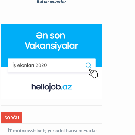
Bütün xəbərlər
SORĞU
İT mütəxəssislər iş yerlərini hansı meyarlar