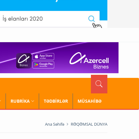
RUBRİKA
TƏDBİRLƏR
MÜSAHİBƏ
Ana Səhifə
RƏQƏMSAL DÜNYA