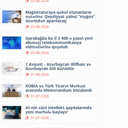
03-08-2026
Magistraturaya qəbul olunanların
nəzərinə: Qeydiyyat yalnız “mygov”
üzərindən aparılacaq
03-08-2026
Qarabağda bu il 3 400-ə yaxın yeni
abunəçi telekommunikasiya
xidmətlərinə qoşulub
03-08-2026
1 Avqust - Azərbaycan Əlifbası və
Azərbaycan Dili Günüdür
01-08-2026
KOBİA və Türk Ticarət Mərkəzi
arasında Memorandum imzalanıb
31-07-2026
Aİ-nin süni intellekt qaydalarında
yeni mərhələ başlayır
31-07-2026