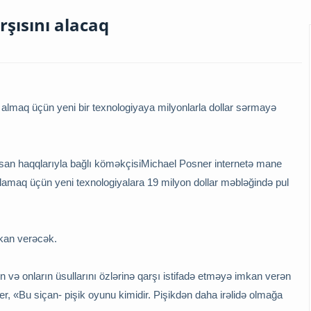
rşısını alacaq
ı almaq üçün yeni bir texnologiyaya milyonlarla dollar sərmayə
insan haqqlarıyla bağlı köməkçisiMichael Posner internetə mane
qlamaq üçün yeni texnologiyalara 19 milyon dollar məbləğində pul
mkan verəcək.
ən və onların üsullarını özlərinə qarşı istifadə etməyə imkan verən
er, «Bu siçan- pişik oyunu kimidir. Pişikdən daha irəlidə olmağa