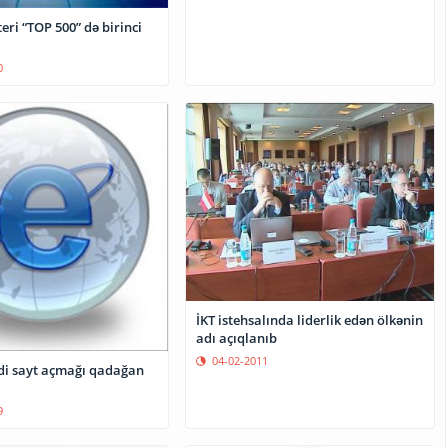
ri “TOP 500” də birinci
0
İKT istehsalında liderlik edən ölkənin
adı açıqlanıb
04-02-2011
9