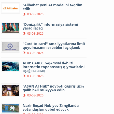
“Alibaba” yeni AI modelini təqdim
edib
03-08-2026
“Dənizçilik” informasiya sistemi
yaradılacaq
03-08-2026
"Card to card" əməliyyatlarına limit
qoyulmasının səbəbləri açıqlanıb
03-08-2026
ADB: CAREC rəqəmsal dəhlizi
internetin topdansatış qiymətlərini
aşağı salacaq
03-08-2026
“ASAN AI Hub” növbəti çağırış üzrə
qalib həll müəyyən edib
03-08-2026
Nazir Rəşad Nəbiyev Zəngilanda
vətəndaşları qəbul edəcək