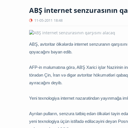
ABŞ internet senzurasının qa
11-05-2011
18:48
ABŞ, avtoritar ölkələrdə internet senzuranın qarşısın
qoyacağını bəyan edib.
AFP-in məlumatına görə, ABŞ Xarici işlər Nazirinin 
törədən Çin, İran və digər avtoritar hökumətləri qaba
ayıracağını deyib.
Yeni texnologiya internet nəzarətindən yayınmağa i
Ayrılan pulların, senzura tətbiq edən ölkələri təyin ed
yeni texnologiya üçün istifadə ediləcəyini deyən Posn