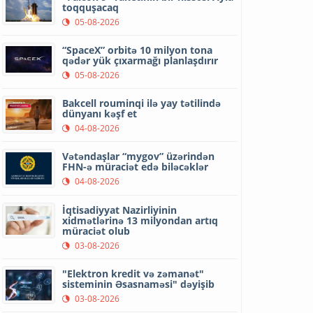
toqquşacaq
05-08-2026
“SpaceX” orbitə 10 milyon tona
qədər yük çıxarmağı planlaşdırır
05-08-2026
Bakcell rouminqi ilə yay tətilində
dünyanı kəşf et
04-08-2026
Vətəndaşlar “mygov” üzərindən
FHN-ə müraciət edə biləcəklər
04-08-2026
İqtisadiyyat Nazirliyinin
xidmətlərinə 13 milyondan artıq
müraciət olub
03-08-2026
"Elektron kredit və zəmanət"
sisteminin Əsasnaməsi" dəyişib
03-08-2026