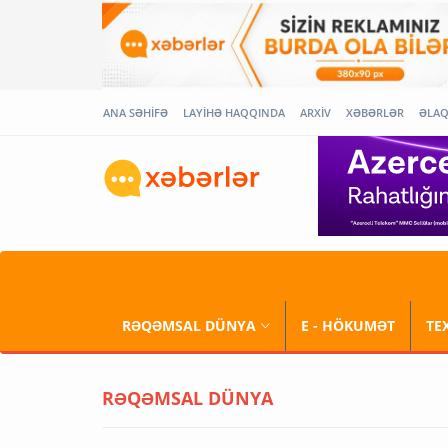
ANA SƏHİFƏ
LAYİHƏ HAQQINDA
ARXİV
XƏBƏRLƏR
ƏLA
RƏQƏMSAL DÜNYA
E - HÖKUMƏT
TE
RƏQƏMSAL DÜNYA