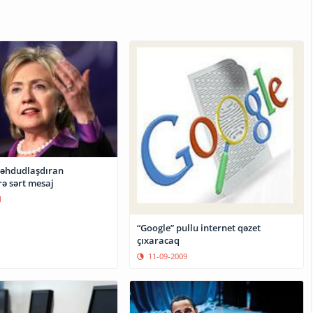
məhdudlaşdıran
ə sərt mesaj
1
“Google” pullu internet qəzet
çıxaracaq
11-09-2009