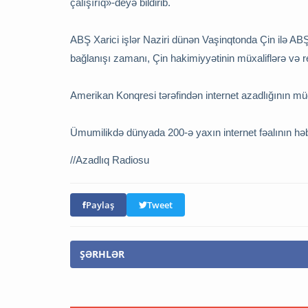
çalışırıq»-deyə bildirib.
ABŞ Xarici işlər Naziri dünən Vaşinqtonda Çin ilə ABŞ 
bağlanışı zamanı, Çin hakimiyyətinin müxaliflərə və reji
Amerikan Konqresi tərəfindən internet azadlığının müda
Ümumilikdə dünyada 200-ə yaxın internet fəalının həb
//
Azad
lıq Radiosu
Paylaş
Tweet
ŞƏRHLƏR