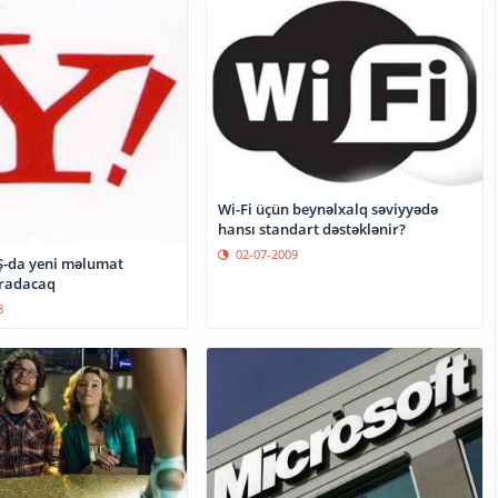
Wi-Fi üçün beynəlxalq səviyyədə
hansı standart dəstəklənir?
02-07-2009
-da yeni məlumat
aradacaq
8