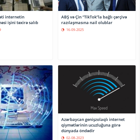
ti internetin
ABŞ və Çin “TikTok”la bağlı çərçivə
si işini təxirə salıb
razılaşmasına nail olublar
9
16-09-2025
Azərbaycan genişzolaqlı internet
qiymətlərinin ucuzluğuna görə
dünyada öndədir
02-08-2023