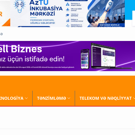
QƏ
XNOLOGİYA
TƏNZİMLƏMƏ
TELEKOM VƏ NƏQLİYYAT