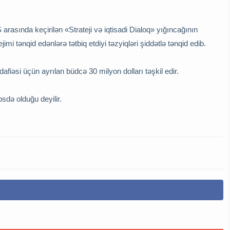
arasında keçirilən «Strateji və iqtisadi Dialoq» yığıncağının
mi tənqid edənlərə tətbiq etdiyi təzyiqləri şiddətlə tənqid edib.
fiəsi üçün ayrılan büdcə 30 milyon dolları təşkil edir.
sdə olduğu deyilir.