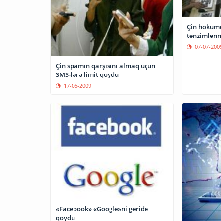
Çin hökümə
tənzimlənmə
07-07-200
Çin spamın qarşısını almaq üçün
SMS-lərə limit qoydu
17-06-2009
«Facebook» «Google»ni geridə
qoydu