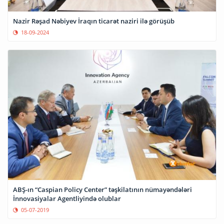
Nazir Rəşad Nəbiyev İraqın ticarət naziri ilə görüşüb
18-09-2024
ABŞ-ın “Caspian Policy Center” təşkilatının nümayəndələri
İnnovasiyalar Agentliyində olublar
05-07-2019