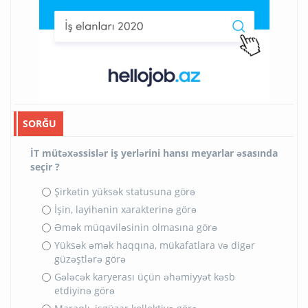
SORĞU
İT mütəxəssislər iş yerlərini hansı meyarlar əsasında
seçir ?
Şirkətin yüksək statusuna görə
İşin, layihənin xarakterinə görə
Əmək müqaviləsinin olmasına görə
Yüksək əmək haqqına, mükafatlara və digər
güzəştlərə görə
Gələcək karyerası üçün əhəmiyyət kəsb
etdiyinə görə