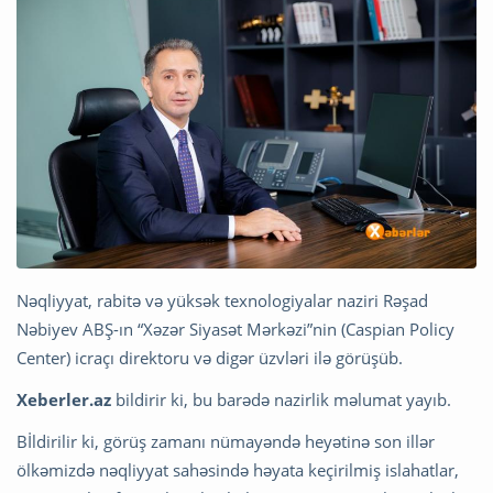
Nəqliyyat, rabitə və yüksək texnologiyalar naziri Rəşad
Nəbiyev ABŞ-ın “Xəzər Siyasət Mərkəzi”nin (Caspian Policy
Center) icraçı direktoru və digər üzvləri ilə görüşüb.
Xeberler.az
bildirir ki, bu barədə nazirlik məlumat yayıb.
Bİldirilir ki, görüş zamanı nümayəndə heyətinə son illər
ölkəmizdə nəqliyyat sahəsində həyata keçirilmiş islahatlar,