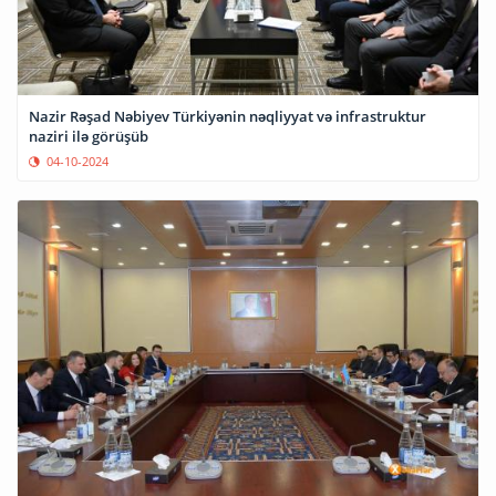
Nazir Rəşad Nəbiyev Türkiyənin nəqliyyat və infrastruktur
naziri ilə görüşüb
04-10-2024