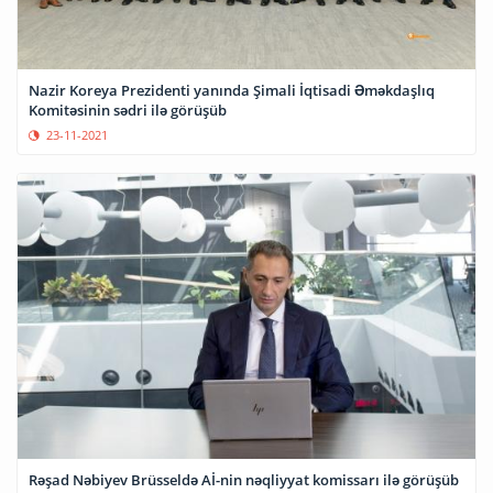
Nazir Koreya Prezidenti yanında Şimali İqtisadi Əməkdaşlıq
Komitəsinin sədri ilə görüşüb
23-11-2021
Rəşad Nəbiyev Brüsseldə Aİ-nin nəqliyyat komissarı ilə görüşüb