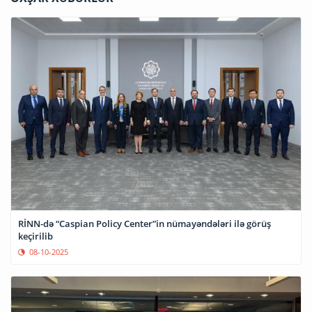
RİNN-də “Caspian Policy Center”in nümayəndələri ilə görüş
keçirilib
08-10-2025