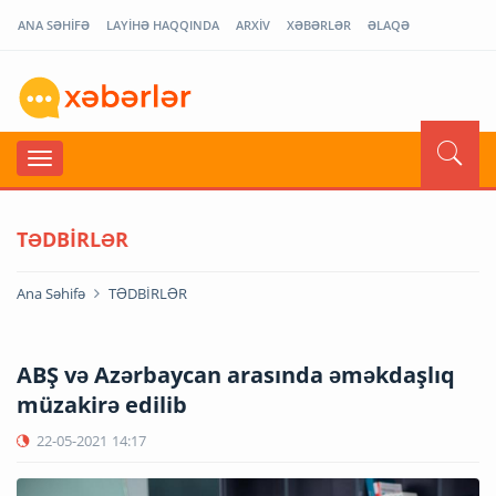
ANA SƏHİFƏ
LAYİHƏ HAQQINDA
ARXİV
XƏBƏRLƏR
ƏLAQƏ
TƏDBİRLƏR
Ana Səhifə
TƏDBİRLƏR
ABŞ və Azərbaycan arasında əməkdaşlıq
müzakirə edilib
22-05-2021
14:17