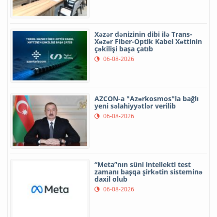
Xəzər dənizinin dibi ilə Trans-
Xəzər Fiber-Optik Kabel Xəttinin
çəkilişi başa çatıb
06-08-2026
AZCON-a "Azərkosmos"la bağlı
yeni səlahiyyətlər verilib
06-08-2026
“Meta”nın süni intellekti test
zamanı başqa şirkətin sisteminə
daxil olub
06-08-2026