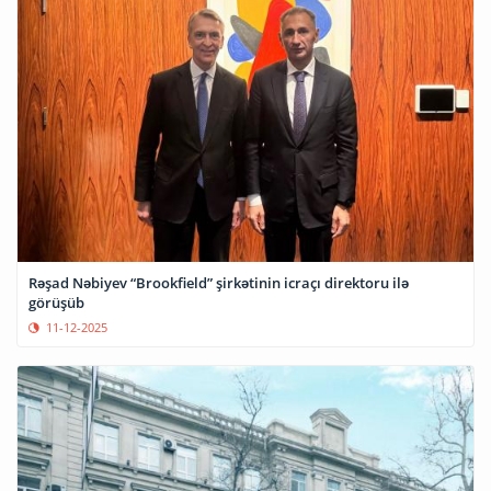
Rəşad Nəbiyev “Brookfield” şirkətinin icraçı direktoru ilə
görüşüb
11-12-2025