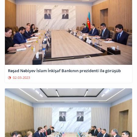
Rəşad Nəbiyev İslam İnkişaf Bankının prezidenti ilə görüşüb
02-03-2023