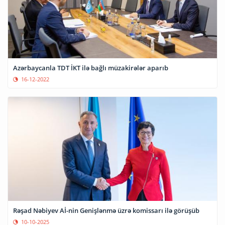
Azərbaycanla TDT İKT ilə bağlı müzakirələr aparıb
16-12-2022
Rəşad Nəbiyev Aİ-nin Genişlənmə üzrə komissarı ilə görüşüb
10-10-2025