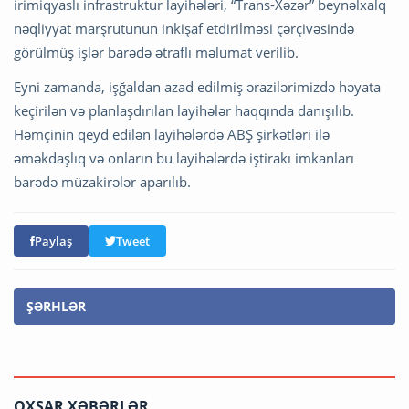
irimiqyaslı infrastruktur layihələri, “Trans-Xəzər” beynəlxalq
nəqliyyat marşrutunun inkişaf etdirilməsi çərçivəsində
görülmüş işlər barədə ətraflı məlumat verilib.
Eyni zamanda, işğaldan azad edilmiş ərazilərimizdə həyata
keçirilən və planlaşdırılan layihələr haqqında danışılıb.
Həmçinin qeyd edilən layihələrdə ABŞ şirkətləri ilə
əməkdaşlıq və onların bu layihələrdə iştirakı imkanları
barədə müzakirələr aparılıb.
Paylaş
Tweet
ŞƏRHLƏR
OXŞAR XƏBƏRLƏR