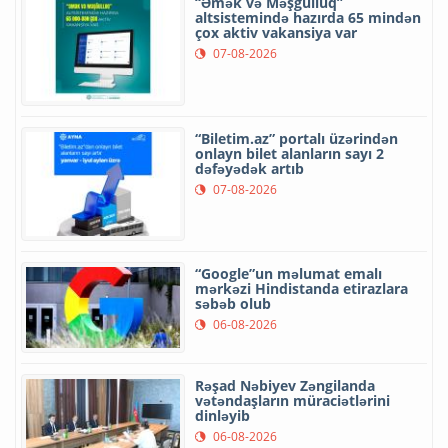
“Əmək və Məşğulluq”
altsistemində hazırda 65 mindən
çox aktiv vakansiya var
07-08-2026
“Biletim.az” portalı üzərindən
onlayn bilet alanların sayı 2
dəfəyədək artıb
07-08-2026
“Google”un məlumat emalı
mərkəzi Hindistanda etirazlara
səbəb olub
06-08-2026
Rəşad Nəbiyev Zəngilanda
vətəndaşların müraciətlərini
dinləyib
06-08-2026