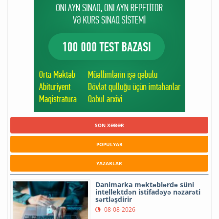
SON XƏBƏR
POPULYAR
YAZARLAR
Danimarka məktəblərdə süni
intellektdən istifadəyə nəzarəti
sərtləşdirir
08-08-2026