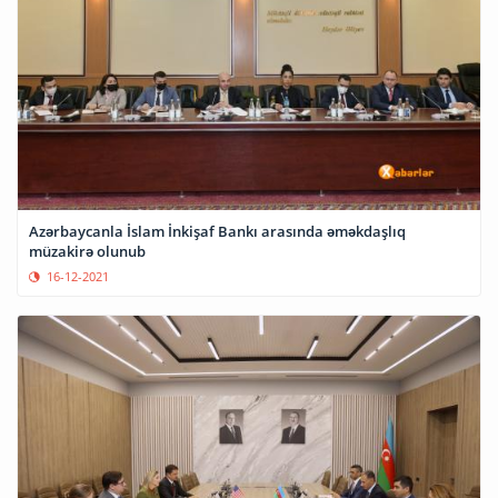
Azərbaycanla İslam İnkişaf Bankı arasında əməkdaşlıq
müzakirə olunub
16-12-2021