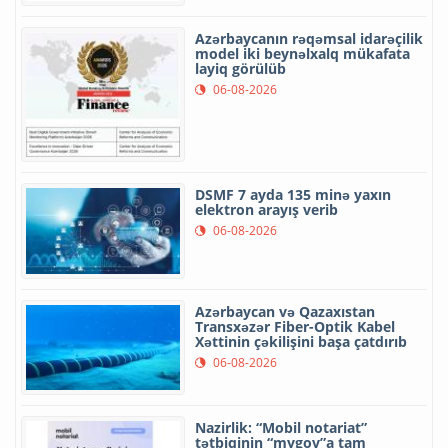
Azərbaycanın rəqəmsal idarəçilik
model iki beynəlxalq mükafata
layiq görülüb
06-08-2026
DSMF 7 ayda 135 minə yaxın
elektron arayış verib
06-08-2026
Azərbaycan və Qazaxıstan
Transxəzər Fiber-Optik Kabel
Xəttinin çəkilişini başa çatdırıb
06-08-2026
Nazirlik: “Mobil notariat”
tətbiqinin “mygov”a tam