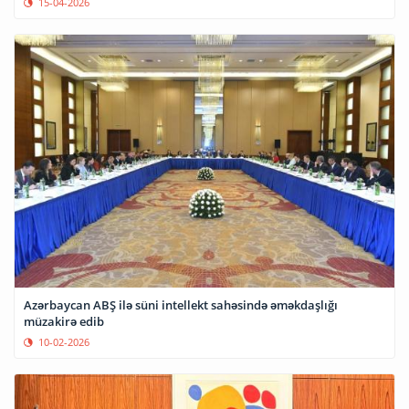
15-04-2026
Azərbaycan ABŞ ilə süni intellekt sahəsində əməkdaşlığı
müzakirə edib
10-02-2026