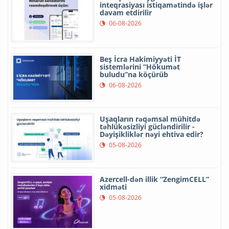
inteqrasiyası istiqamətində işlər
davam etdirilir
06-08-2026
Beş İcra Hakimiyyəti İT
sistemlərini “Hökumət
buludu”na köçürüb
06-08-2026
Uşaqların rəqəmsal mühitdə
təhlükəsizliyi gücləndirilir -
Dəyişikliklər nəyi ehtiva edir?
05-08-2026
Azercell-dən illik “ZengimCELL”
xidməti
05-08-2026