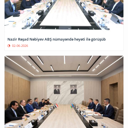
Nazir Rəşad Nəbiyev ABŞ nümayəndə heyəti ilə görüşüb
02-06-2026