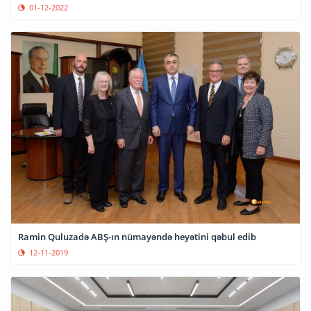
01-12-2022
Ramin Quluzadə ABŞ-ın nümayəndə heyətini qəbul edib
12-11-2019