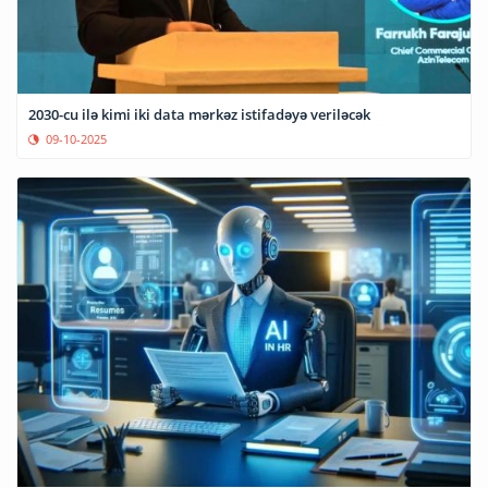
2030-cu ilə kimi iki data mərkəz istifadəyə veriləcək
09-10-2025