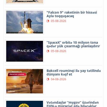
"Falcon 9" raketinin bir hissəsi
Ayla toqquşacaq
05-08-2026
“SpaceX” orbitə 10 milyon tona
qədər yük çıxarmağı planlaşdırır
05-08-2026
Bakcell rouminqi ilə yay tətilində
dünyanı kəşf et
04-08-2026
Vətəndaşlar “mygov” üzərindən
FHN-ə müraciət edə biləcəklər