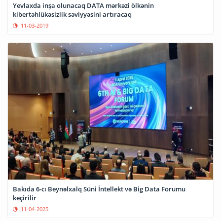
Yevlaxda inşa olunacaq DATA mərkəzi ölkənin
kibertəhlükəsizlik səviyyəsini artıracaq
11-03-2019
Bakıda 6-cı Beynəlxalq Süni İntellekt və Big Data Forumu
keçirilir
11-04-2025