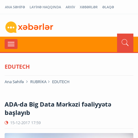
ANA SƏHİFƏ
LAYİHƏ HAQQINDA
ARXİV
XƏBƏRLƏR
ƏLAQƏ
EDUTECH
Ana Səhifə
RUBRİKA
EDUTECH
ADA-da Big Data Mərkəzi fəaliyyətə
başlayıb
15-12-2017
17:59