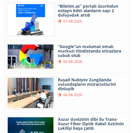
“Biletim.az” portalı üzərindən
onlayn bilet alanların sayı 2
dəfəyədək artıb
07-08-2026
“Google”un məlumat emalı
mərkəzi Hindistanda etirazlara
səbəb olub
06-08-2026
Rəşad Nəbiyev Zəngilanda
vətəndaşların müraciətlərini
dinləyib
06-08-2026
Xəzər dənizinin dibi ilə Trans-
Xəzər Fiber-Optik Kabel Xəttinin
çəkilişi başa çatıb