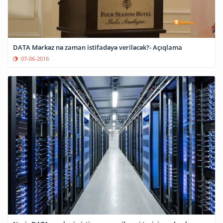
DATA Mərkəz nə zaman istifadəyə veriləcək?- Açıqlama
07-06-2016