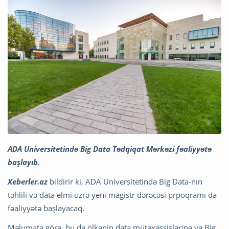
ADA Universitetində Big Data Tədqiqat Mərkəzi fəaliyyətə
başlayıb.
Xeberler.az
bildirir ki, ADA Universitetində Big Data-nın
təhlili və data elmi üzrə yeni magistr dərəcəsi prpoqramı da
fəaliyyətə başlayacaq.
Məlumata görə, bu da ölkənin data mütəxəssislərinə və Big