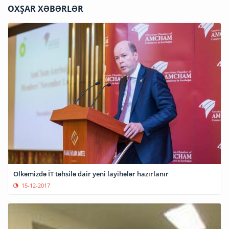
OXŞAR XƏBƏRLƏR
Ölkəmizdə İT təhsilə dair yeni layihələr hazırlanır
15-12-2017