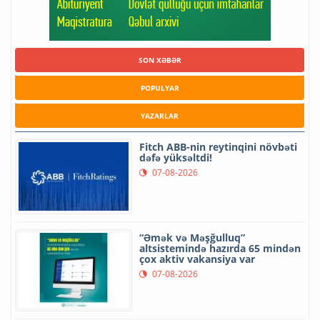
SON XƏBƏR
POPULYAR
YAZARLAR
Fitch ABB-nin reytinqini növbəti
dəfə yüksəltdi!
07-08-2026
“Əmək və Məşğulluq”
altsistemində hazırda 65 mindən
çox aktiv vakansiya var
07-08-2026