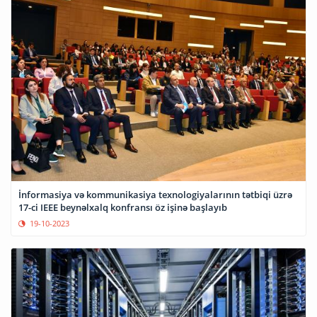
İnformasiya və kommunikasiya texnologiyalarının tətbiqi üzrə
17-ci IEEE beynəlxalq konfransı öz işinə başlayıb
19-10-2023