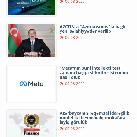
06-08-2026
AZCON-a "Azərkosmos"la bağlı
yeni səlahiyyətlər verilib
06-08-2026
“Meta”nın süni intellekti test
zamanı başqa şirkətin sisteminə
daxil olub
06-08-2026
Azərbaycanın rəqəmsal idarəçilik
model iki beynəlxalq mükafata
layiq görülüb
06-08-2026