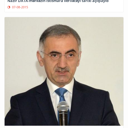
Nazir DATA-mərkəzin istismara veriləcəyi tarixi açıqlayıb
07-08-2015