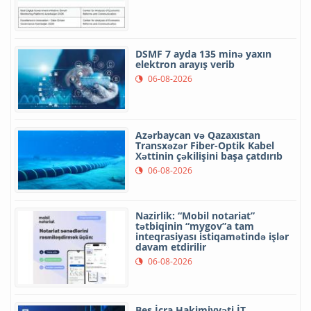
DSMF 7 ayda 135 minə yaxın
elektron arayış verib
06-08-2026
Azərbaycan və Qazaxıstan
Transxəzər Fiber-Optik Kabel
Xəttinin çəkilişini başa çatdırıb
06-08-2026
Nazirlik: “Mobil notariat”
tətbiqinin “mygov”a tam
inteqrasiyası istiqamətində işlər
davam etdirilir
06-08-2026
Beş İcra Hakimiyyəti İT