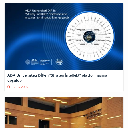
ADA Universiteti DİF-in “Strateji İntellekt” platformasına
qoşulub
12-05-2026