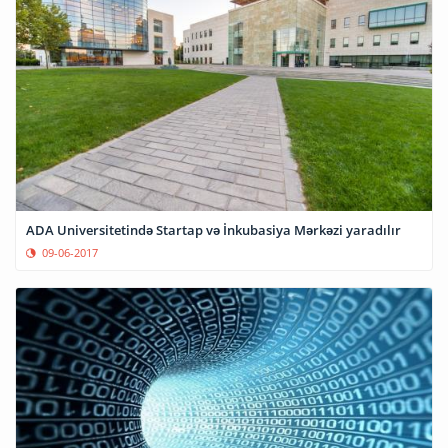
ADA Universitetində Startap və İnkubasiya Mərkəzi yaradılır
09-06-2017