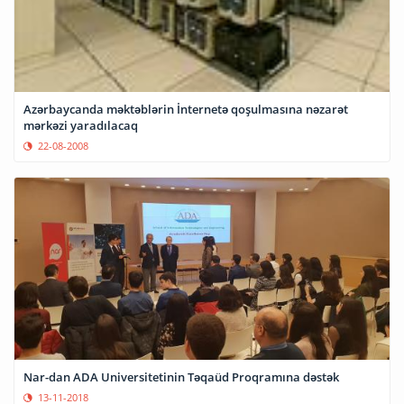
Azərbaycanda məktəblərin İnternetə qoşulmasına nəzarət
mərkəzi yaradılacaq
22-08-2008
Nar-dan ADA Universitetinin Təqaüd Proqramına dəstək
13-11-2018