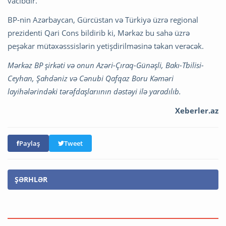
vacibdir.
BP-nin Azərbaycan, Gürcüstan və Türkiyə üzrə regional
prezidenti Qari Cons bildirib ki, Mərkəz bu sahə üzrə
peşəkar mütəxəsssislərin yetişdirilməsinə təkan verəcək.
Mərkəz BP şirkəti və onun Azəri-Çıraq-Günəşli, Bakı-Tbilisi-
Ceyhan, Şahdəniz və Cənubi Qafqaz Boru Kəməri
layihələrindəki tərəfdaşlarıının dəstəyi ilə yaradılıb.
Xeberler.az
Paylaş
Tweet
ŞƏRHLƏR