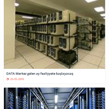
DATA Mərkəz gələn ay fəaliyyətə başlayacaq
20-05-2009