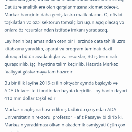
Dat üzrə analitiklərə olan qarşılanmasına xidmət edəcək.
Mərkəz həmçinin daha geniş təsirə malik olacaq. O, dövlət
təşkilatları və özəl sektorun təmsilçiləri üçün açıq olacaq və
onlara öz resurslarından istifadə imkanı yaradacaq.
Layihənin başlamasından ötən bir il ərzində data təhlili üzrə
kitabxana yaradılıb, aparat və proqram təminatı daxil
olmaqla bütün avadanlıqlar və resurslar, 30 iş terminalı
quraşdırılıb, işçi heyətinə təlim keçirilib. Hazırda Mərkəz
fəaliyyət göstərməyə tam hazırdır.
Bu bir illik layihə 2016-cı ilin oktyabr ayında başlayıb və
ADA Universiteti tərəfindən həyata keçirilir. Layihənin dəyəri
410 min dollar təşkil edir.
Mərkəzin açılışına həsr edilmiş tədbirdə çıxış edən ADA
Universitetinin rektoru, professor Hafiz Paşayev bildirib ki,
Mərkəzin yaradılması ölkənin akademik cəmiyyəti üçün çox