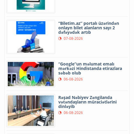
“Biletim.az” portalı üzərindən
onlayn bilet alanların sayı 2
dəfəyədək artıb
07-08-2026
“Google”un məlumat emalı
mərkəzi Hindistanda etirazlara
səbəb olub
06-08-2026
Rəşad Nəbiyev Zəngilanda
vətəndaşların müraciətlərini
dinləyib
06-08-2026