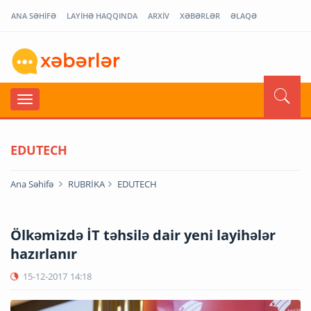
ANA SƏHİFƏ
LAYİHƏ HAQQINDA
ARXİV
XƏBƏRLƏR
ƏLAQƏ
EDUTECH
Ana Səhifə
RUBRİKA
EDUTECH
Ölkəmizdə İT təhsilə dair yeni layihələr
hazırlanır
15-12-2017
14:18