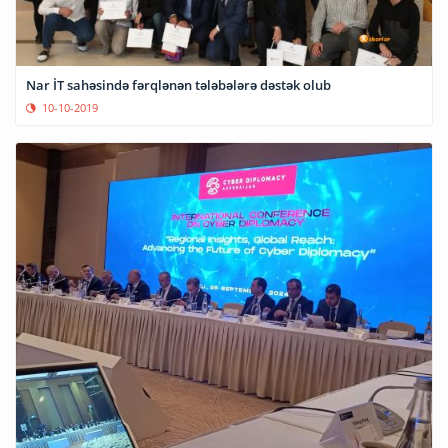
Nar İT sahəsində fərqlənən tələbələrə dəstək olub
10-10-2019