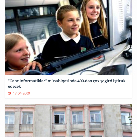
“Gənc informatiklər” müsabiqəsində 400-dən çox şagird iştirak
edəcək
17-04-2009