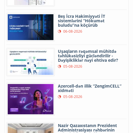
Beş İcra Hakimiyyəti İT
sistemlərini “Hökumət
buludu”na köçürüb
06-08-2026
Uşaqların rəqəmsal mühitdə
təhlükəsizliyi gücləndirilir -
Dəyişikliklər nəyi ehtiva edir?
05-08-2026
Azercell-dən illik “ZengimCELL”
xidməti
05-08-2026
Nazir Qazaxıstanın Prezident
Administrasiyası rəhbərinin