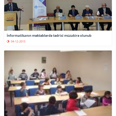
İnformatikanın məktəblərdə tədrisi müzakirə olunub
04-12-2015