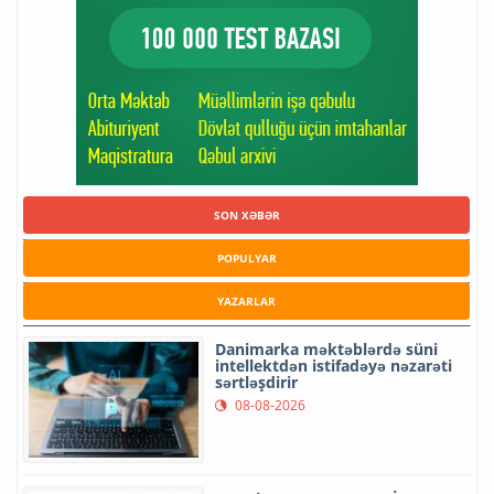
SON XƏBƏR
POPULYAR
YAZARLAR
Danimarka məktəblərdə süni
intellektdən istifadəyə nəzarəti
sərtləşdirir
08-08-2026