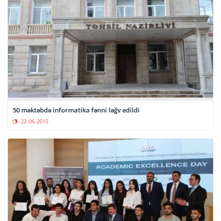
50 məktəbdə informatika fənni ləğv edildi
22-06-2015