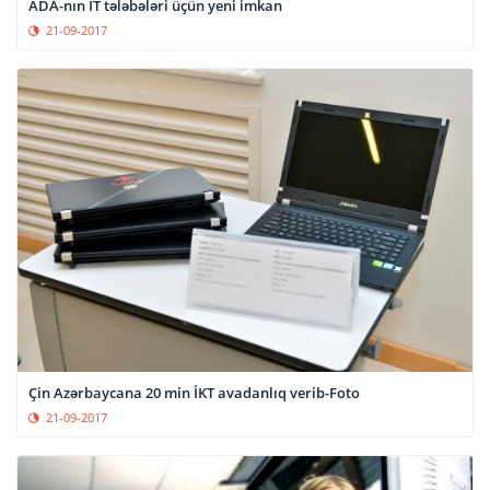
ADA-nın İT tələbələri üçün yeni imkan
21-09-2017
Çin Azərbaycana 20 min İKT avadanlıq verib-Foto
21-09-2017