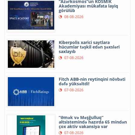
“Azərkosmos”un KOSMİK
Akademiyası mükafata layiq
görülüb
08-08-2026
Kiberpolis xarici saytlara
hücumlar təşkil edən şəxsləri
saxlayıb
07-08-2026
Fitch ABB-nin reytinqini növbəti
dəfə yüksəltdi!
07-08-2026
“Əmək və Məşğulluq”
altsistemində hazırda 65 mindən
çox aktiv vakansiya var
07-08-2026