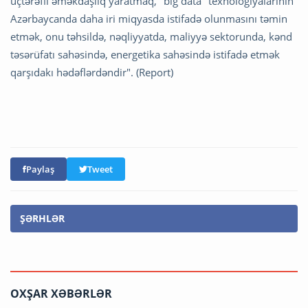
üçtərəfli əməkdaşlıq yaratmaq, "big data" texnologiyalarının
Azərbaycanda daha iri miqyasda istifadə olunmasını təmin
etmək, onu təhsildə, nəqliyyatda, maliyyə sektorunda, kənd
təsərüfatı sahəsində, energetika sahəsində istifadə etmək
qarşıdakı hədəflərdəndir". (Report)
Paylaş
Tweet
ŞƏRHLƏR
OXŞAR XƏBƏRLƏR