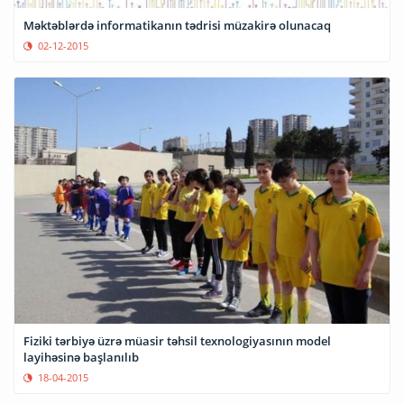
Məktəblərdə informatikanın tədrisi müzakirə olunacaq
02-12-2015
Fiziki tərbiyə üzrə müasir təhsil texnologiyasının model
layihəsinə başlanılıb
18-04-2015