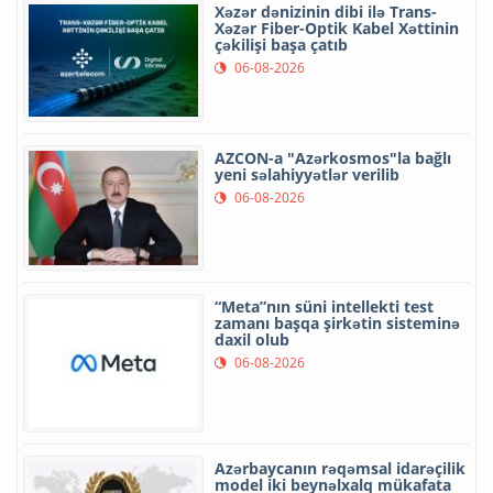
Xəzər dənizinin dibi ilə Trans-
Xəzər Fiber-Optik Kabel Xəttinin
çəkilişi başa çatıb
06-08-2026
AZCON-a "Azərkosmos"la bağlı
yeni səlahiyyətlər verilib
06-08-2026
“Meta”nın süni intellekti test
zamanı başqa şirkətin sisteminə
daxil olub
06-08-2026
Azərbaycanın rəqəmsal idarəçilik
model iki beynəlxalq mükafata