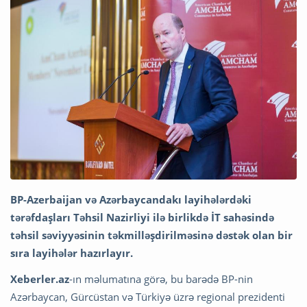
BP-Azerbaijan və Azərbaycandakı layihələrdəki
tərəfdaşları Təhsil Nazirliyi ilə birlikdə İT sahəsində
təhsil səviyyəsinin təkmilləşdirilməsinə dəstək olan bir
sıra layihələr hazırlayır.
Xeberler.az
-ın məlumatına görə, bu barədə BP-nin
Azərbaycan, Gürcüstan və Türkiyə üzrə regional prezidenti