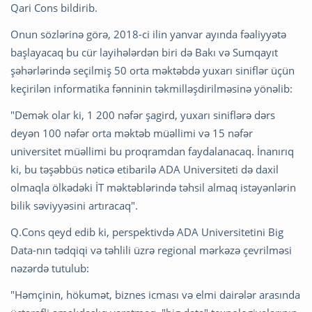
Qari Cons bildirib.
Onun sözlərinə görə, 2018-ci ilin yanvar ayında fəaliyyətə
başlayacaq bu cür layihələrdən biri də Bakı və Sumqayıt
şəhərlərində seçilmiş 50 orta məktəbdə yuxarı siniflər üçün
keçirilən informatika fənninin təkmilləşdirilməsinə yönəlib:
"Demək olar ki, 1 200 nəfər şagird, yuxarı siniflərə dərs
deyən 100 nəfər orta məktəb müəllimi və 15 nəfər
universitet müəllimi bu proqramdan faydalanacaq. İnanırıq
ki, bu təşəbbüs nəticə etibarilə ADA Universiteti də daxil
olmaqla ölkədəki İT məktəblərində təhsil almaq istəyənlərin
bilik səviyyəsini artıracaq".
Q.Cons qeyd edib ki, perspektivdə ADA Universitetini Big
Data-nın tədqiqi və təhlili üzrə regional mərkəzə çevrilməsi
nəzərdə tutulub:
"Həmçinin, hökumət, biznes icması və elmi dairələr arasında