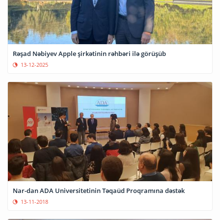
Rəşad Nəbiyev Apple şirkətinin rəhbəri ilə görüşüb
13-12-2025
Nar-dan ADA Universitetinin Təqaüd Proqramına dəstək
13-11-2018