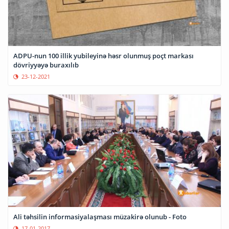
ADPU-nun 100 illik yubileyinə həsr olunmuş poçt markası
dövriyyəyə buraxılıb
23-12-2021
Ali təhsilin informasiyalaşması müzakirə olunub - Foto
17-01-2017