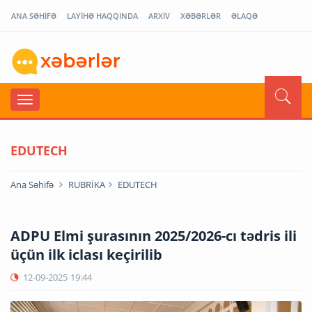
ANA SƏHİFƏ
LAYİHƏ HAQQINDA
ARXİV
XƏBƏRLƏR
ƏLAQƏ
EDUTECH
Ana Səhifə
RUBRİKA
EDUTECH
ADPU Elmi şurasının 2025/2026-cı tədris ili
üçün ilk iclası keçirilib
12-09-2025
19:44