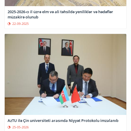
2025-2026-cı il üzrə elm və ali təhsildə yeniliklər və hədəflər
müzakirə olunub
22-09-2025
AzTU ilə Çin universiteti arasında Niyyət Protokolu imzalanıb
25-05-2026