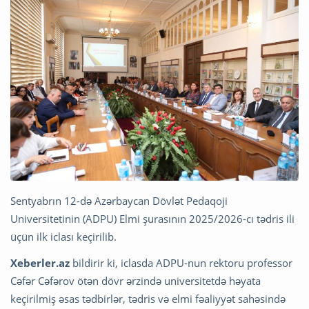
Sentyabrın 12-də Azərbaycan Dövlət Pedaqoji
Universitetinin (ADPU) Elmi şurasının 2025/2026-cı tədris ili
üçün ilk iclası keçirilib.
Xeberler.az
bildirir ki, iclasda ADPU-nun rektoru professor
Cəfər Cəfərov ötən dövr ərzində universitetdə həyata
keçirilmiş əsas tədbirlər, tədris və elmi fəaliyyət sahəsində