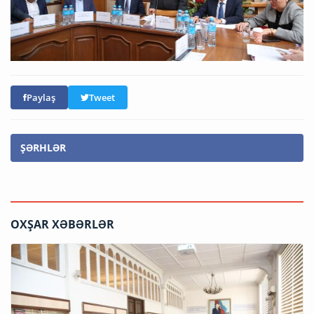
Paylaş
Tweet
ŞƏRHLƏR
OXŞAR XƏBƏRLƏR