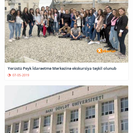
Yerüstü Peyk İdarəetmə Mərkəzinə ekskursiya təşkil olunub
07-05-2019