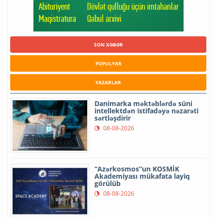
SON XƏBƏR
POPULYAR
YAZARLAR
Danimarka məktəblərdə süni
intellektdən istifadəyə nəzarəti
sərtləşdirir
08-08-2026
“Azərkosmos”un KOSMİK
Akademiyası mükafata layiq
görülüb
08-08-2026