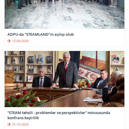
ADPU-da “STEAMLAND”ın açılışı olub
12-09-2024
“STEAM təhsili - problemlər və perspektivlər” mövzusunda
konfrans keçirilib
31-10-2024