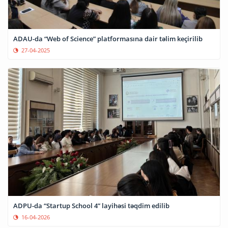
ADAU-da “Web of Science” platformasına dair təlim keçirilib
27-04-2025
ADPU-da “Startup School 4” layihəsi təqdim edilib
16-04-2026