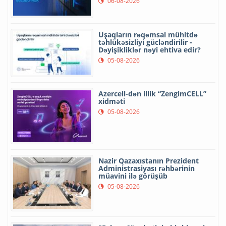
06-08-2026
Uşaqların rəqəmsal mühitdə
təhlükəsizliyi gücləndirilir -
Dəyişikliklər nəyi ehtiva edir?
05-08-2026
Azercell-dən illik “ZengimCELL”
xidməti
05-08-2026
Nazir Qazaxıstanın Prezident
Administrasiyası rəhbərinin
müavini ilə görüşüb
05-08-2026