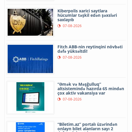
Kiberpolis xarici saytlara
hücumlar təşkil edən şəxsləri
saxlayıb
07-08-2026
Fitch ABB-nin reytinqini növbəti
dəfə yüksəltdi!
07-08-2026
“Əmək və Məşğulluq”
altsistemində hazırda 65 mindən
çox aktiv vakansiya var
07-08-2026
“Biletim.az” portalı üzərindən
onlayn bilet alanların sayı 2