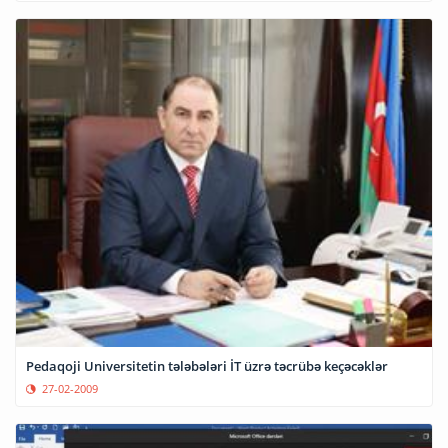
Pedaqoji Universitetin tələbələri İT üzrə təcrübə keçəcəklər
27-02-2009