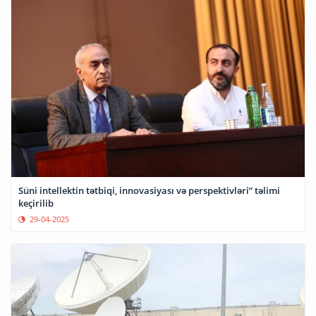
Süni intellektin tətbiqi, innovasiyası və perspektivləri” təlimi
keçirilib
29-04-2025