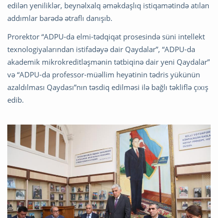
edilən yeniliklər, beynəlxalq əməkdaşlıq istiqamətində atılan
addımlar barədə ətraflı danışıb.
Prorektor “ADPU-da elmi-tədqiqat prosesində süni intellekt
texnologiyalarından istifadəyə dair Qaydalar”, “ADPU-da
akademik mikrokreditləşmənin tətbiqinə dair yeni Qaydalar”
və “ADPU-da professor-müəllim heyətinin tədris yükünün
azaldılması Qaydası”nın təsdiq edilməsi ilə bağlı təkliflə çıxış
edib.