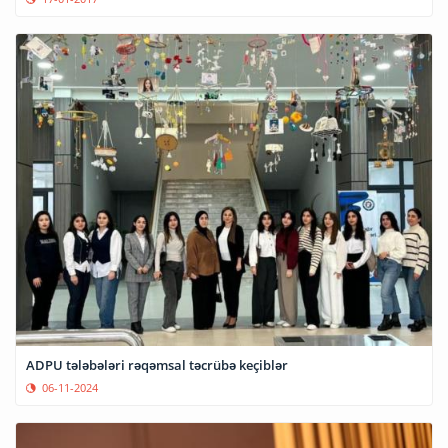
ADPU tələbələri rəqəmsal təcrübə keçiblər
06-11-2024