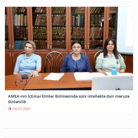
AMEA-nın İctimai Elmlər Bölməsində süni intellektə dair məruzə
dinlənilib
04-07-2025