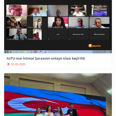
AzTU-nun İctimai Şurasının onlayn iclası keçirilib
03-09-2020