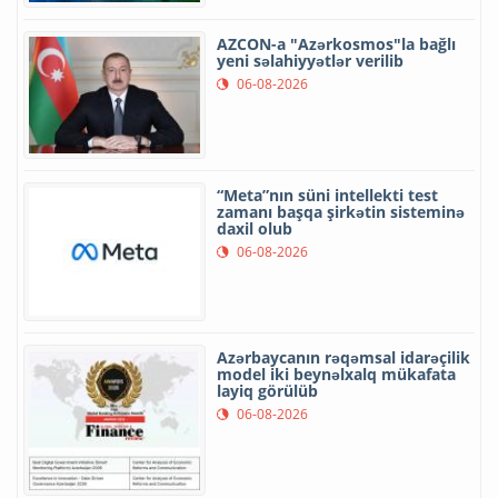
AZCON-a "Azərkosmos"la bağlı
yeni səlahiyyətlər verilib
06-08-2026
“Meta”nın süni intellekti test
zamanı başqa şirkətin sisteminə
daxil olub
06-08-2026
Azərbaycanın rəqəmsal idarəçilik
model iki beynəlxalq mükafata
layiq görülüb
06-08-2026