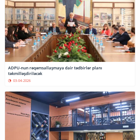
ADPU-nun rəqəmsallaşmaya dair tədbirlər planı
təkmilləşdiriləcək
03-04-2026