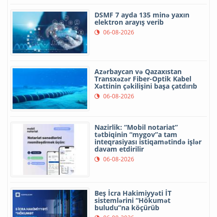
DSMF 7 ayda 135 minə yaxın
elektron arayış verib
06-08-2026
Azərbaycan və Qazaxıstan
Transxəzər Fiber-Optik Kabel
Xəttinin çəkilişini başa çatdırıb
06-08-2026
Nazirlik: “Mobil notariat”
tətbiqinin “mygov”a tam
inteqrasiyası istiqamətində işlər
davam etdirilir
06-08-2026
Beş İcra Hakimiyyəti İT
sistemlərini “Hökumət
buludu”na köçürüb