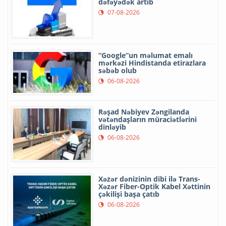
dəfəyədək artıb
07-08-2026
“Google”un məlumat emalı
mərkəzi Hindistanda etirazlara
səbəb olub
06-08-2026
Rəşad Nəbiyev Zəngilanda
vətəndaşların müraciətlərini
dinləyib
06-08-2026
Xəzər dənizinin dibi ilə Trans-
Xəzər Fiber-Optik Kabel Xəttinin
çəkilişi başa çatıb
06-08-2026