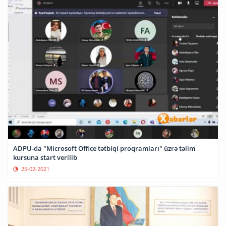
ADPU-da "Microsoft Office tətbiqi proqramları" üzrə təlim
kursuna start verilib
25-02-2021