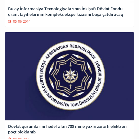
Bu ay İnformasiya Texnologiyalarının İnkişafı Dövlət Fondu
qrant layihələrinin kompleks ekspertizasını başa çatdıracaq
05-06-2014
Dövlət qurumlarını hədəf alan 708 minə yaxın zərərli elektron
poçt bloklanıb
04-04-2025