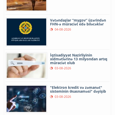
Vətəndaşlar “mygov” üzərindən
FHN-ə müraciət edə biləcəklər
04-08-2026
İqtisadiyyat Nazirliyinin
xidmətlərinə 13 milyondan artıq
müraciət olub
03-08-2026
"Elektron kredit və zəmanət"
sisteminin Əsasnaməsi" dəyişib
03-08-2026