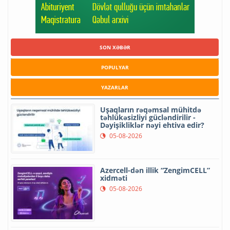
SON XƏBƏR
POPULYAR
YAZARLAR
Uşaqların rəqəmsal mühitdə
təhlükəsizliyi gücləndirilir -
Dəyişikliklər nəyi ehtiva edir?
05-08-2026
Azercell-dən illik “ZengimCELL”
xidməti
05-08-2026