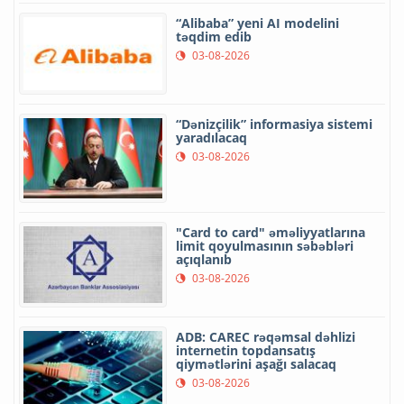
“Alibaba” yeni AI modelini
təqdim edib
03-08-2026
“Dənizçilik” informasiya sistemi
yaradılacaq
03-08-2026
"Card to card" əməliyyatlarına
limit qoyulmasının səbəbləri
açıqlanıb
03-08-2026
ADB: CAREC rəqəmsal dəhlizi
internetin topdansatış
qiymətlərini aşağı salacaq
03-08-2026