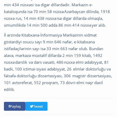
min 434 nüsxəsi isə digər dillərdədir. Mərkəzin e-
kataloqunda isə 70 min 58 nüsxə Azərbaycan dilində, 1918
nüsxə rus, 14 min 438 nüsxə isə digər dillərdə olmaqla,
ümumilikdə 14 min 500 adda 86 min 414 nüsxə yer alıb.
İl ərzində Kitabxana-İnformasiya Mərkəzinin xidmət
göstərdiyi oxucu sayı 9 min 646 nəfər, e-kitabxana
istifadəçilərinin sayı isə 33 min 663 nəfər olub. Bundan
əlavə, mərkəzə müxtəlif dillərdə 2 min 159 kitab, 1492
nüsxə dərslik və dərs vəsaiti, 486 nüsxə elmi ədəbiyyat, 81
bədii, 100 ictimai-siyasi ədəbiyyat, 26 elmlər doktorluğu və
fəlsəfə doktorluğu dissertasiyası, 306 magistr dissertasiyası,
101 avtoreferat, 552 proqram, 73 dövri-elmi nəşr daxil
edilib.
Paylaş
Tweet