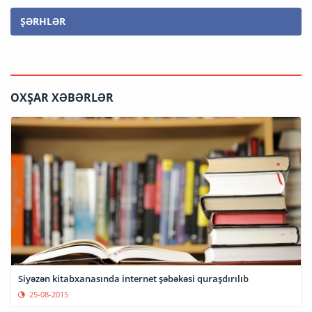
ŞƏRHLƏR
OXŞAR XƏBƏRLƏR
Siyəzən kitabxanasında internet şəbəkəsi quraşdırılıb
25-08-2015