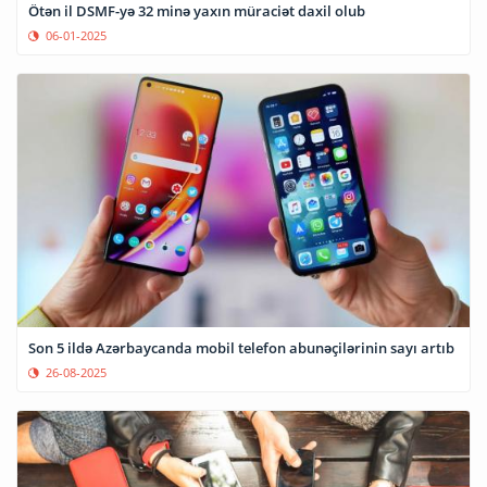
Ötən il DSMF-yə 32 minə yaxın müraciət daxil olub
06-01-2025
Son 5 ildə Azərbaycanda mobil telefon abunəçilərinin sayı artıb
26-08-2025