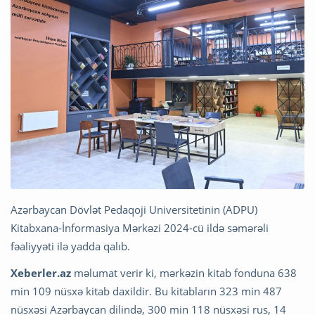
Azərbaycan Dövlət Pedaqoji Universitetinin (ADPU)
Kitabxana-İnformasiya Mərkəzi 2024-cü ildə səmərəli
fəaliyyəti ilə yadda qalıb.
Xeberler.az
məlumat verir ki, mərkəzin kitab fonduna 638
min 109 nüsxə kitab daxildir. Bu kitabların 323 min 487
nüsxəsi Azərbaycan dilində, 300 min 118 nüsxəsi rus, 14