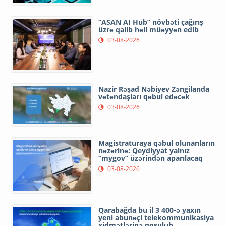
“ASAN AI Hub” növbəti çağırış
üzrə qalib həll müəyyən edib
03-08-2026
Nazir Rəşad Nəbiyev Zəngilanda
vətəndaşları qəbul edəcək
03-08-2026
Magistraturaya qəbul olunanların
nəzərinə: Qeydiyyat yalnız
“mygov” üzərindən aparılacaq
03-08-2026
Qarabağda bu il 3 400-ə yaxın
yeni abunəçi telekommunikasiya
xidmətlərinə qoşulub