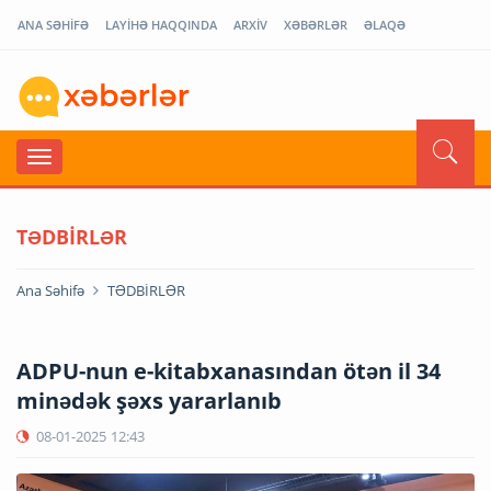
ANA SƏHİFƏ
LAYİHƏ HAQQINDA
ARXİV
XƏBƏRLƏR
ƏLAQƏ
TƏDBİRLƏR
Ana Səhifə
TƏDBİRLƏR
ADPU-nun e-kitabxanasından ötən il 34
minədək şəxs yararlanıb
08-01-2025
12:43