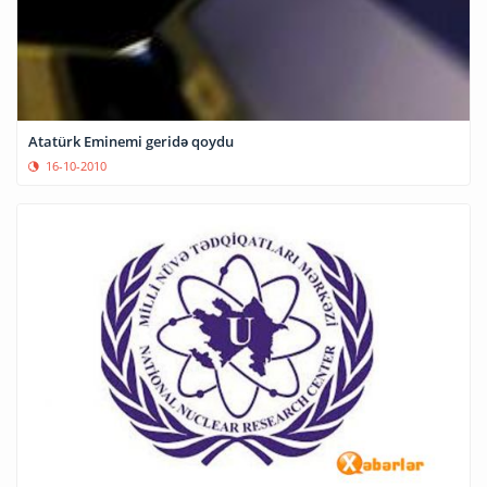
Atatürk Eminemi geridə qoydu
16-10-2010