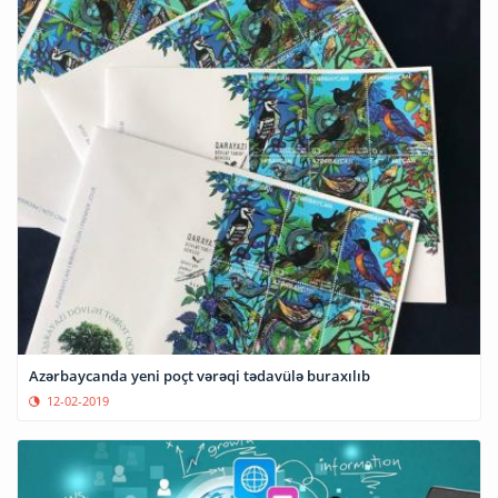
Azərbaycanda yeni poçt vərəqi tədavülə buraxılıb
12-02-2019