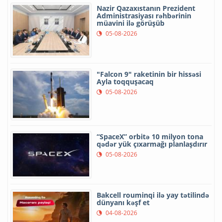
Nazir Qazaxıstanın Prezident
Administrasiyası rəhbərinin
müavini ilə görüşüb
05-08-2026
"Falcon 9" raketinin bir hissəsi
Ayla toqquşacaq
05-08-2026
“SpaceX” orbitə 10 milyon tona
qədər yük çıxarmağı planlaşdırır
05-08-2026
Bakcell rouminqi ilə yay tətilində
dünyanı kəşf et
04-08-2026