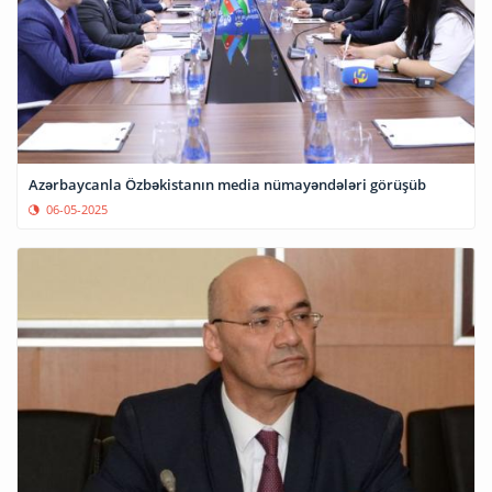
Azərbaycanla Özbəkistanın media nümayəndələri görüşüb
06-05-2025