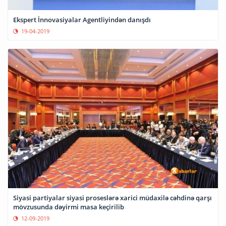
Ekspert İnnovasiyalar Agentliyindən danışdı
19-04-2019
Siyasi partiyalar siyasi proseslərə xarici müdaxilə cəhdinə qarşı
mövzusunda dəyirmi masa keçirilib
12-09-2019