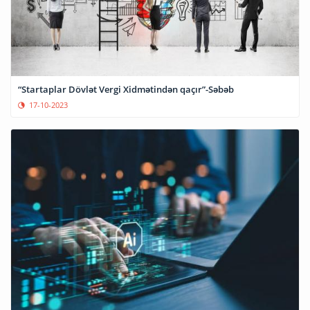
“Startaplar Dövlət Vergi Xidmətindən qaçır”-Səbəb
17-10-2023