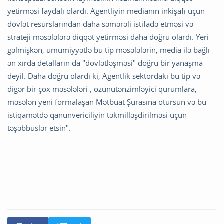
yetirməsi faydalı olardı. Agentliyin medianın inkişafı üçün
dövlət resurslarından daha səmərəli istifadə etməsi və
strateji məsələlərə diqqət yetirməsi daha doğru olardı. Yeri
gəlmişkən, ümumiyyətlə bu tip məsələlərin, media ilə bağlı
ən xırda detalların da "dövlətləşməsi" doğru bir yanaşma
deyil. Daha doğru olardı ki, Agentlik sektordakı bu tip və
digər bir çox məsələləri , özünütənzimləyici qurumlara,
məsələn yeni formalaşan Mətbuat Şurasına ötürsün və bu
istiqamətdə qanunvericiliyin təkmilləşdirilməsi üçün
təşəbbüslər etsin".