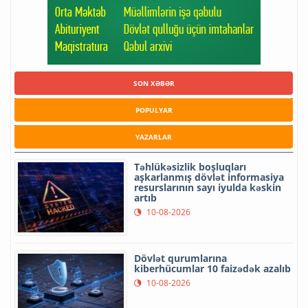
SON XƏBƏR
POPULYAR
YAZARLAR
Təhlükəsizlik boşluqları
aşkarlanmış dövlət informasiya
resurslarının sayı iyulda kəskin
artıb
10-08-2026
Dövlət qurumlarına
kiberhücumlar 10 faizədək azalıb
10-08-2026