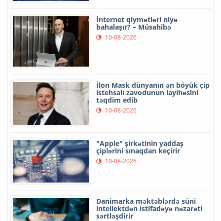
İnternet qiymətləri niyə
bahalaşır? – Müsahibə
10-08-2026
İlon Mask dünyanın ən böyük çip
istehsalı zavodunun layihəsini
təqdim edib
10-08-2026
"Apple" şirkətinin yaddaş
çiplərini sınaqdan keçirir
10-08-2026
Danimarka məktəblərdə süni
intellektdən istifadəyə nəzarəti
sərtləşdirir