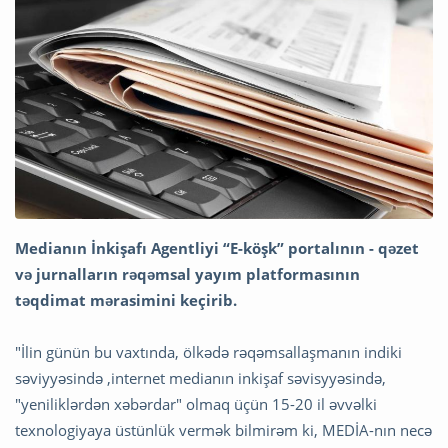
Medianın İnkişafı Agentliyi “E-köşk” portalının - qəzet
və jurnalların rəqəmsal yayım platformasının
təqdimat mərasimini keçirib.
"İlin günün bu vaxtında, ölkədə rəqəmsallaşmanın indiki
səviyyəsində ,internet medianın inkişaf səvisyyəsində,
"yeniliklərdən xəbərdar" olmaq üçün 15-20 il əvvəlki
texnologiyaya üstünlük vermək bilmirəm ki, MEDİA-nın necə