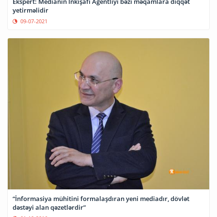
Ekspert: Medianın İnkişafı Agentliyi bəzi məqamlara diqqət
yetirməlidir
09-07-2021
“İnformasiya mühitini formalaşdıran yeni mediadır, dövlət
dəstəyi alan qəzetlərdir”