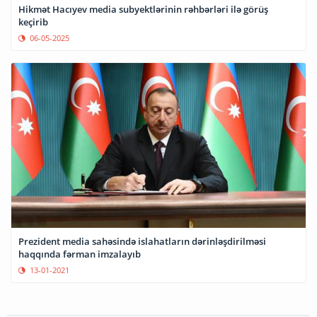
Hikmət Hacıyev media subyektlərinin rəhbərləri ilə görüş
keçirib
06-05-2025
Prezident media sahəsində islahatların dərinləşdirilməsi
haqqında fərman imzalayıb
13-01-2021