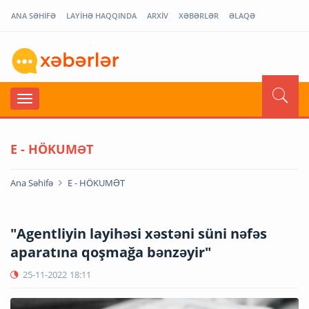
ANA SƏHİFƏ
LAYİHƏ HAQQINDA
ARXİV
XƏBƏRLƏR
ƏLAQƏ
E - HÖKUMƏT
Ana Səhifə
E - HÖKUMƏT
"Agentliyin layihəsi xəstəni süni nəfəs
aparatına qoşmağa bənzəyir"
25-11-2022
18:11