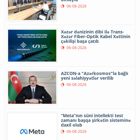
06-08-2026
Xəzər dənizinin dibi ilə Trans-
Xəzər Fiber-Optik Kabel Xəttinin
çəkilişi başa çatıb
06-08-2026
AZCON-a "Azərkosmos"la bağlı
yeni səlahiyyətlər verilib
06-08-2026
“Meta”nın süni intellekti test
zamanı başqa şirkətin sisteminə
daxil olub
06-08-2026