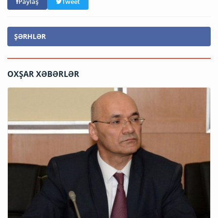
Paylaş
Tweet
ŞƏRHLƏR
OXŞAR XƏBƏRLƏR