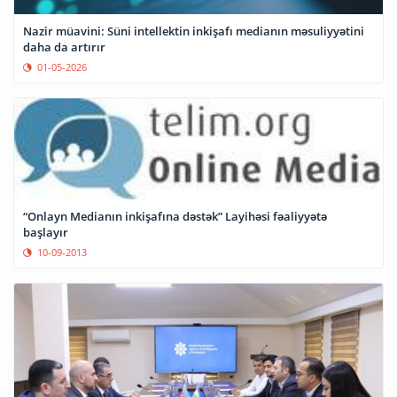
Nazir müavini: Süni intellektin inkişafı medianın məsuliyyətini
daha da artırır
01-05-2026
“Onlayn Medianın inkişafına dəstək” Layihəsi fəaliyyətə
başlayır
10-09-2013