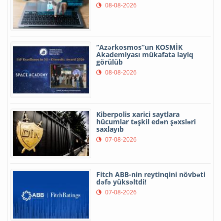
08-08-2026
“Azərkosmos”un KOSMİK
Akademiyası mükafata layiq
görülüb
08-08-2026
Kiberpolis xarici saytlara
hücumlar təşkil edən şəxsləri
saxlayıb
07-08-2026
Fitch ABB-nin reytinqini növbəti
dəfə yüksəltdi!
07-08-2026