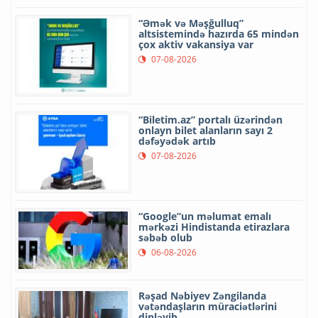
“Əmək və Məşğulluq”
altsistemində hazırda 65 mindən
çox aktiv vakansiya var
07-08-2026
“Biletim.az” portalı üzərindən
onlayn bilet alanların sayı 2
dəfəyədək artıb
07-08-2026
“Google”un məlumat emalı
mərkəzi Hindistanda etirazlara
səbəb olub
06-08-2026
Rəşad Nəbiyev Zəngilanda
vətəndaşların müraciətlərini
dinləyib