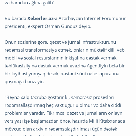
və haradan ağlına gəlib".
Bu barədə
Xeberler.az
-a Azərbaycan İnternet Forumunun
prezidenti, ekspert Osman Gündüz deyib.
Onun sözlərinə görə, qəzet və jurnal infrastrukturunu
rəqəmsal transformasiya etmək, onların müxtəlif dilli veb,
mobil və sosial resurslarının inkişafına dəstək vermək,
təhlükəsizliyinə dəstək vermək əvəzinə Agentliyin belə bir
bir layihəsi yumşaq desək, xəstəni süni nəfəs aparatına
qoşmağa bənzəyir:
"Beynəlxalq təcrübə göstərir ki, səmərəsiz prosesləri
rəqəmsallaşdırmaq heç vaxt uğurlu olmur və daha ciddi
problemlər yaradır. Fikrimcə, qəzet və jurnalların onlayn
versiyası işə başlamazdan öncə, hazırda Milli Kitabxanada
mövcud olan arxivin rəqəmsalaşdırılması üçün dəstək