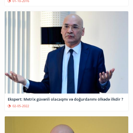
01-10-2016
Ekspert: Metrix güvənli olacaqmı və doğurdanmı ölkədə ilkdir ?
02-05-2022