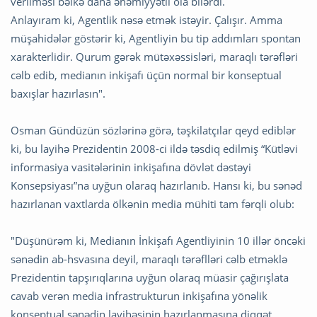
verilməsi bəlkə daha əhəmiyyətli ola bilərdi.
Anlayıram ki, Agentlik nəsə etmək istəyir. Çalışır. Amma
müşahidələr göstərir ki, Agentliyin bu tip addımları spontan
xarakterlidir. Qurum gərək mütəxəssisləri, maraqlı tərəfləri
cəlb edib, medianın inkişafı üçün normal bir konseptual
baxışlar hazırlasın".
Osman Gündüzün sözlərinə görə, təşkilatçılar qeyd ediblər
ki, bu layihə Prezidentin 2008-ci ildə təsdiq edilmiş “Kütləvi
informasiya vasitələrinin inkişafına dövlət dəstəyi
Konsepsiyası”na uyğun olaraq hazırlanıb. Hansı ki, bu sənəd
hazırlanan vaxtlarda ölkənin media mühiti tam fərqli olub:
"Düşünürəm ki, Medianın İnkişafı Agentliyinin 10 illər öncəki
sənədin ab-hsvasına deyil, maraqlı tərəflləri cəlb etməklə
Prezidentin tapşırıqlarına uyğun olaraq müasir çağırışlata
cavab verən media infrastrukturun inkişafına yönəlik
konseptual sənədin layihəsinin hazırlanmasına diqqət