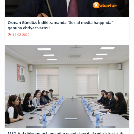
Osman Gündüz: İndiki zamanda “Sosial media haqqında”
qanuna ehtiyac varmı?
14-02-2022
MEDİA-da Monqolustanın nümayəndə heyəti ilə görüş keçirilib