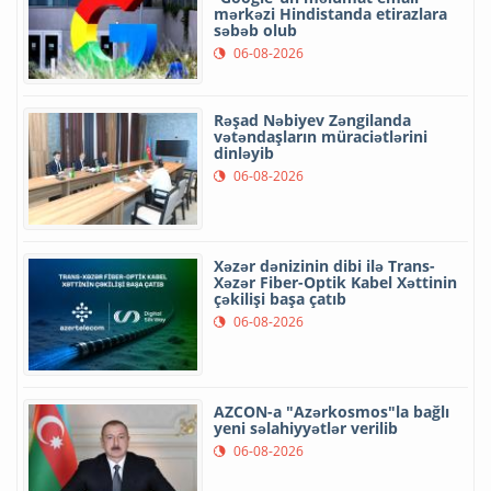
mərkəzi Hindistanda etirazlara
səbəb olub
06-08-2026
Rəşad Nəbiyev Zəngilanda
vətəndaşların müraciətlərini
dinləyib
06-08-2026
Xəzər dənizinin dibi ilə Trans-
Xəzər Fiber-Optik Kabel Xəttinin
çəkilişi başa çatıb
06-08-2026
AZCON-a "Azərkosmos"la bağlı
yeni səlahiyyətlər verilib
06-08-2026