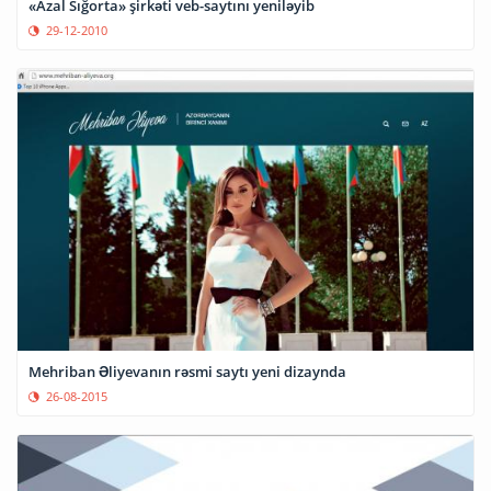
«Azal Sığorta» şirkəti veb-saytını yeniləyib
29-12-2010
Mehriban Əliyevanın rəsmi saytı yeni dizaynda
26-08-2015