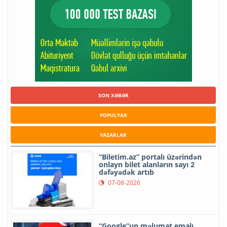
SON XƏBƏR
POPULYAR
YAZARLAR
“Biletim.az” portalı üzərindən
onlayn bilet alanların sayı 2
dəfəyədək artıb
07-08-2026
“Google”un məlumat emalı