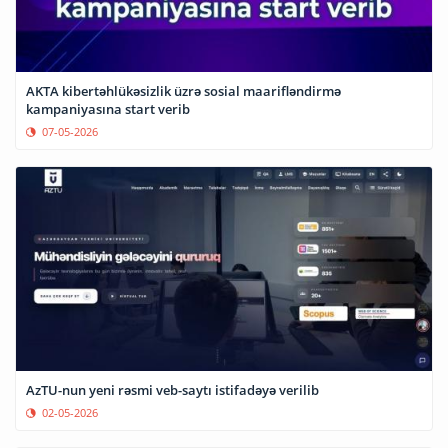
AKTA kibertəhlükəsizlik üzrə sosial maarifləndirmə
kampaniyasına start verib
07-05-2026
AzTU-nun yeni rəsmi veb-saytı istifadəyə verilib
02-05-2026