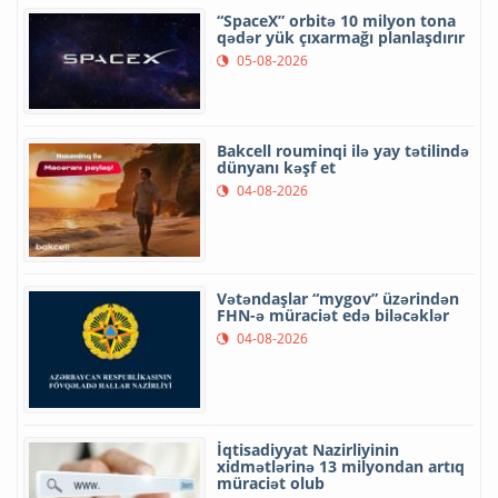
“SpaceX” orbitə 10 milyon tona
qədər yük çıxarmağı planlaşdırır
05-08-2026
Bakcell rouminqi ilə yay tətilində
dünyanı kəşf et
04-08-2026
Vətəndaşlar “mygov” üzərindən
FHN-ə müraciət edə biləcəklər
04-08-2026
İqtisadiyyat Nazirliyinin
xidmətlərinə 13 milyondan artıq
müraciət olub