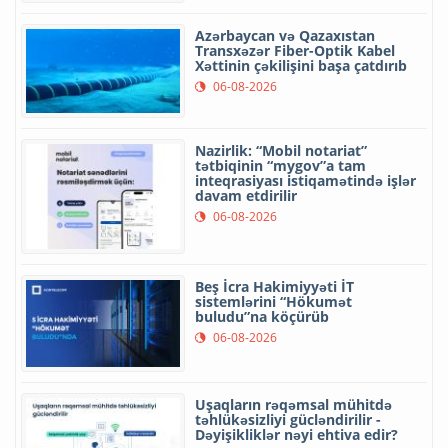
Azərbaycan və Qazaxıstan
Transxəzər Fiber-Optik Kabel
Xəttinin çəkilişini başa çatdırıb
06-08-2026
Nazirlik: “Mobil notariat”
tətbiqinin “mygov”a tam
inteqrasiyası istiqamətində işlər
davam etdirilir
06-08-2026
Beş İcra Hakimiyyəti İT
sistemlərini “Hökumət
buludu”na köçürüb
06-08-2026
Uşaqların rəqəmsal mühitdə
təhlükəsizliyi gücləndirilir -
Dəyişikliklər nəyi ehtiva edir?