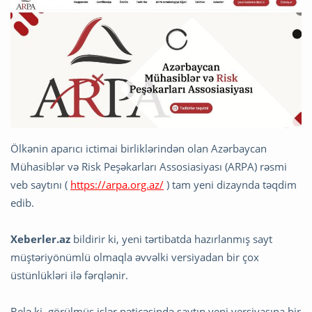
Ölkənin aparıcı ictimai birliklərindən olan Azərbaycan
Mühasiblər və Risk Peşəkarları Assosiasiyası (ARPA) rəsmi
veb saytını (
https://arpa.org.az/
) tam yeni dizaynda təqdim
edib.
Xeberler.az
bildirir ki, yeni tərtibatda hazırlanmış sayt
müştəriyönümlü olmaqla əvvəlki versiyadan bir çox
üstünlükləri ilə fərqlənir.
Belə ki, görülmüş işlər nəticəsində saytın yeni versiyasına bir