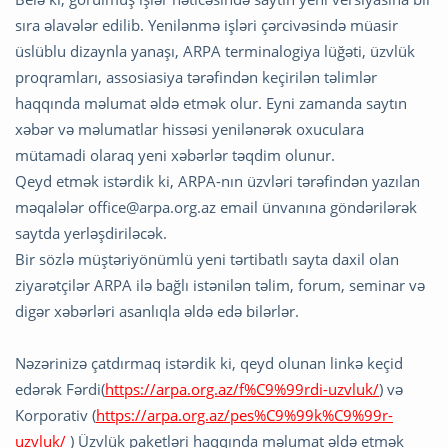
sıra əlavələr edilib. Yenilənmə işləri çərcivəsində müasir
üslüblu dizaynla yanaşı, ARPA terminalogiya lüğəti, üzvlük
proqramları, assosiasiya tərəfindən keçirilən təlimlər
haqqında məlumat əldə etmək olur. Eyni zamanda saytın
xəbər və məlumatlar hissəsi yenilənərək oxuculara
mütamadi olaraq yeni xəbərlər təqdim olunur.
Qeyd etmək istərdik ki, ARPA-nın üzvləri tərəfindən yazılan
məqalələr
office@arpa.org.az
email ünvanına göndərilərək
saytda yerləşdiriləcək.
Bir sözlə müştəriyönümlü yeni tərtibatlı sayta daxil olan
ziyarətçilər ARPA ilə bağlı istənilən təlim, forum, seminar və
digər xəbərləri asanlıqla əldə edə bilərlər.
Nəzərinizə çatdırmaq istərdik ki, qeyd olunan linkə keçid
edərək Fərdi(
https://arpa.org.az/f%C9%99rdi-uzvluk/
) və
Korporativ (
https://arpa.org.az/pes%C9%99k%C9%99r-
uzvluk/
) Üzvlük paketləri haqqında məlumat əldə etmək