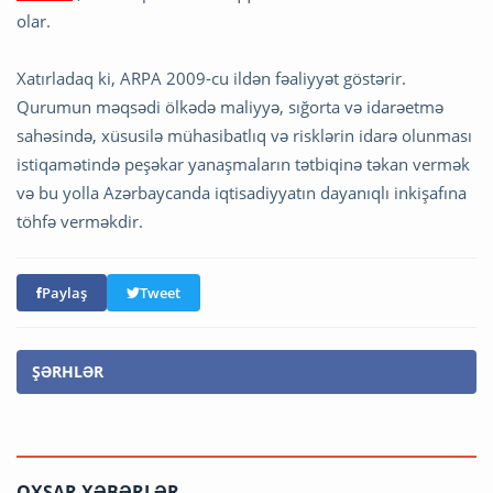
olar.
Xatırladaq ki, ARPA 2009-cu ildən fəaliyyət göstərir.
Qurumun məqsədi ölkədə maliyyə, sığorta və idarəetmə
sahəsində, xüsusilə mühasibatlıq və risklərin idarə olunması
istiqamətində peşəkar yanaşmaların tətbiqinə təkan vermək
və bu yolla Azərbaycanda iqtisadiyyatın dayanıqlı inkişafına
töhfə verməkdir.
Paylaş
Tweet
ŞƏRHLƏR
OXŞAR XƏBƏRLƏR