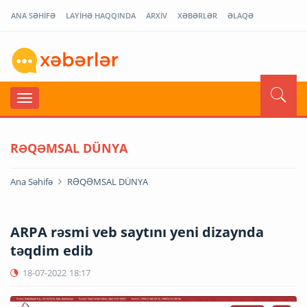
ANA SƏHİFƏ
LAYİHƏ HAQQINDA
ARXİV
XƏBƏRLƏR
ƏLAQƏ
RƏQƏMSAL DÜNYA
Ana Səhifə
RƏQƏMSAL DÜNYA
ARPA rəsmi veb saytını yeni dizaynda
təqdim edib
18-07-2022
18:17