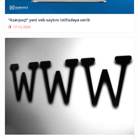
“Azərpoçt” yeni veb-saytını istifadəyə verib
17-12-2024