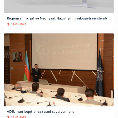
Rəqəmsal İnkişaf və Nəqliyyat Nazirliyinin veb-saytı yenilənib
11-08-2023
ADİU-nun loqotipi və rəsmi saytı yeniləndi
22-05-2015