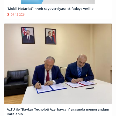
“Mobil Notariat”ın veb-sayt versiyası istifadəyə verilib
09-12-2024
AzTU ilə “Baykar Texnoloji Azərbaycan” arasında memorandum
imzalanıb