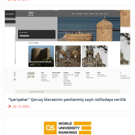
"İçərişəhər" Qoruq İdarəsinin yenilənmiş saytı istifadəyə verilib
26-12-2025