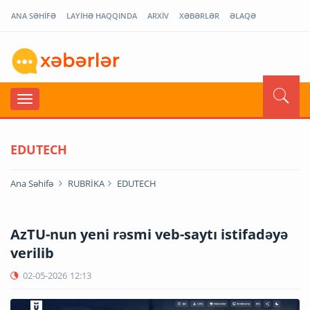
ANA SƏHİFƏ
LAYİHƏ HAQQINDA
ARXİV
XƏBƏRLƏR
ƏLAQƏ
EDUTECH
Ana Səhifə
RUBRİKA
EDUTECH
AzTU-nun yeni rəsmi veb-saytı istifadəyə
verilib
02-05-2026
12:13