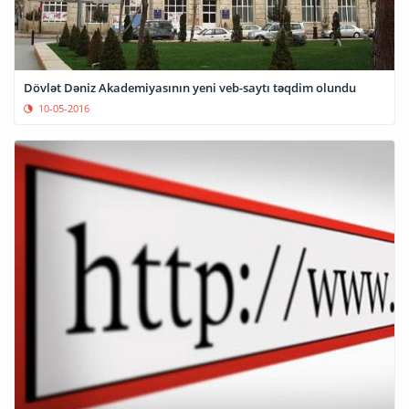
Dövlət Dəniz Akademiyasının yeni veb-saytı təqdim olundu
10-05-2016