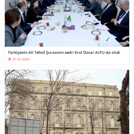
Türkiyənin Ali Təhsil Şurasının sədri Erol Özvar AzTU-da olub
07-03-2024