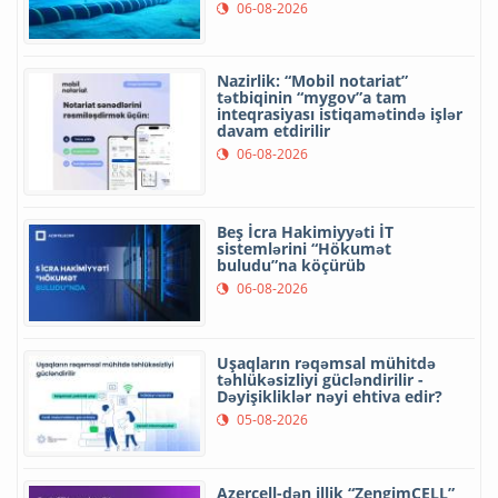
06-08-2026
Nazirlik: “Mobil notariat”
tətbiqinin “mygov”a tam
inteqrasiyası istiqamətində işlər
davam etdirilir
06-08-2026
Beş İcra Hakimiyyəti İT
sistemlərini “Hökumət
buludu”na köçürüb
06-08-2026
Uşaqların rəqəmsal mühitdə
təhlükəsizliyi gücləndirilir -
Dəyişikliklər nəyi ehtiva edir?
05-08-2026
Azercell-dən illik “ZengimCELL”