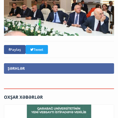
Paylaş
Tweet
ŞƏRHLƏR
OXŞAR XƏBƏRLƏR