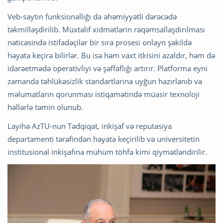
Veb-saytın funksionallığı da əhəmiyyətli dərəcədə
təkmilləşdirilib. Müxtəlif xidmətlərin rəqəmsallaşdırılması
nəticəsində istifadəçilər bir sıra prosesi onlayn şəkildə
həyata keçirə bilirlər. Bu isə həm vaxt itkisini azaldır, həm də
idarəetmədə operativliyi və şəffaflığı artırır. Platforma eyni
zamanda təhlükəsizlik standartlarına uyğun hazırlanıb və
məlumatların qorunması istiqamətində müasir texnoloji
həllərlə təmin olunub.
Layihə AzTU-nun Tədqiqat, inkişaf və reputasiya
departamenti tərəfindən həyata keçirilib və universitetin
institusional inkişafına mühüm töhfə kimi qiymətləndirilir.