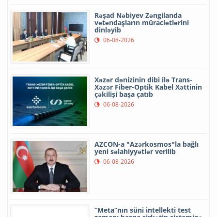
Rəşad Nəbiyev Zəngilanda
vətəndaşların müraciətlərini
dinləyib
06-08-2026
Xəzər dənizinin dibi ilə Trans-
Xəzər Fiber-Optik Kabel Xəttinin
çəkilişi başa çatıb
06-08-2026
AZCON-a "Azərkosmos"la bağlı
yeni səlahiyyətlər verilib
06-08-2026
“Meta”nın süni intellekti test