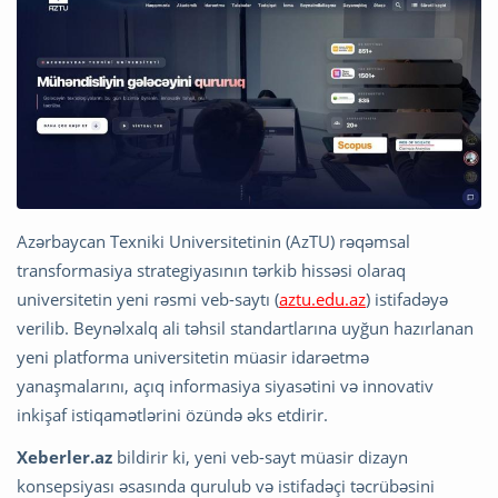
Azərbaycan Texniki Universitetinin (AzTU) rəqəmsal
transformasiya strategiyasının tərkib hissəsi olaraq
universitetin yeni rəsmi veb-saytı (
aztu.edu.az
) istifadəyə
verilib. Beynəlxalq ali təhsil standartlarına uyğun hazırlanan
yeni platforma universitetin müasir idarəetmə
yanaşmalarını, açıq informasiya siyasətini və innovativ
inkişaf istiqamətlərini özündə əks etdirir.
Xeberler.az
bildirir ki, yeni veb-sayt müasir dizayn
konsepsiyası əsasında qurulub və istifadəçi təcrübəsini