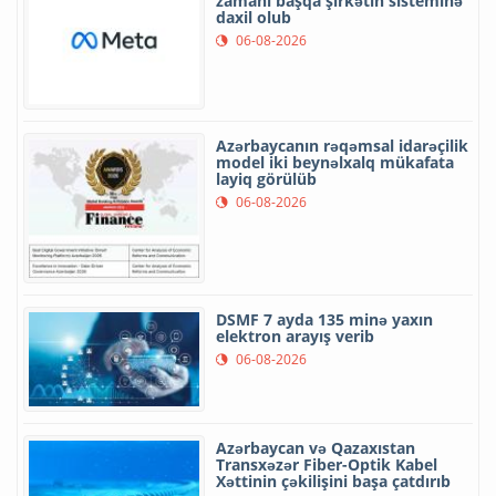
zamanı başqa şirkətin sisteminə
daxil olub
06-08-2026
Azərbaycanın rəqəmsal idarəçilik
model iki beynəlxalq mükafata
layiq görülüb
06-08-2026
DSMF 7 ayda 135 minə yaxın
elektron arayış verib
06-08-2026
Azərbaycan və Qazaxıstan
Transxəzər Fiber-Optik Kabel
Xəttinin çəkilişini başa çatdırıb