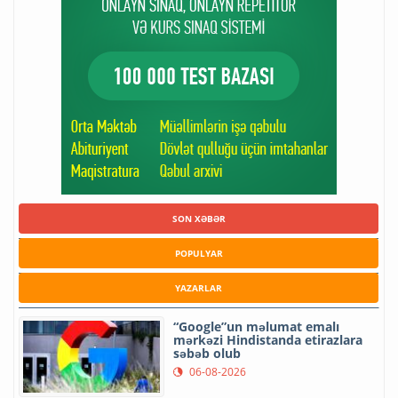
SON XƏBƏR
POPULYAR
YAZARLAR
“Google”un məlumat emalı
mərkəzi Hindistanda etirazlara
səbəb olub
06-08-2026