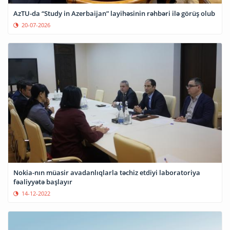
AzTU-da “Study in Azerbaijan” layihəsinin rəhbəri ilə görüş olub
20-07-2026
Nokia-nın müasir avadanlıqlarla təchiz etdiyi laboratoriya
fəaliyyətə başlayır
14-12-2022