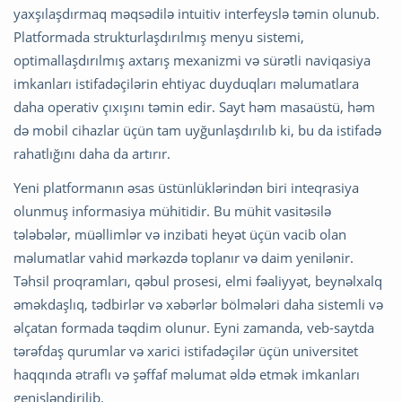
yaxşılaşdırmaq məqsədilə intuitiv interfeyslə təmin olunub.
Platformada strukturlaşdırılmış menyu sistemi,
optimallaşdırılmış axtarış mexanizmi və sürətli naviqasiya
imkanları istifadəçilərin ehtiyac duyduqları məlumatlara
daha operativ çıxışını təmin edir. Sayt həm masaüstü, həm
də mobil cihazlar üçün tam uyğunlaşdırılıb ki, bu da istifadə
rahatlığını daha da artırır.
Yeni platformanın əsas üstünlüklərindən biri inteqrasiya
olunmuş informasiya mühitidir. Bu mühit vasitəsilə
tələbələr, müəllimlər və inzibati heyət üçün vacib olan
məlumatlar vahid mərkəzdə toplanır və daim yenilənir.
Təhsil proqramları, qəbul prosesi, elmi fəaliyyət, beynəlxalq
əməkdaşlıq, tədbirlər və xəbərlər bölmələri daha sistemli və
əlçatan formada təqdim olunur. Eyni zamanda, veb-saytda
tərəfdaş qurumlar və xarici istifadəçilər üçün universitet
haqqında ətraflı və şəffaf məlumat əldə etmək imkanları
genişləndirilib.