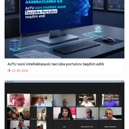
AzTU süni intellektəsaslı təcrübə portalını təqdim edib
02-06-2026