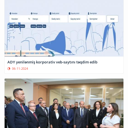
ADY yenilənmiş korporativ veb-saytını təqdim edib
06-11-2024