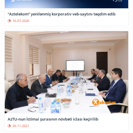
“Aztelekom” yenilənmiş korporativ veb-saytını təqdim edib
16-07-2026
AzTU-nun İctimai şurasının növbəti iclası keçirilib
26-11-2021