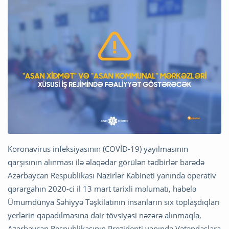
Koronavirus infeksiyasının (COVİD-19) yayılmasının
qarşısının alınması ilə əlaqədar görülən tədbirlər barədə
Azərbaycan Respublikası Nazirlər Kabineti yanında operativ
qərargahın 2020-ci il 13 mart tarixli məlumatı, habelə
Ümumdünya Səhiyyə Təşkilatının insanların sıx toplaşdıqları
yerlərin qapadılmasına dair tövsiyəsi nəzərə alınmaqla,
Azərbaycan Respublikasının Prezidenti yanında Vətəndaşlara