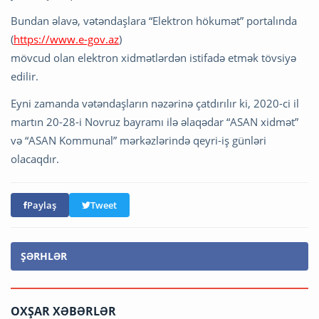
Bundan əlavə, vətəndaşlara “Elektron hökumət” portalında
(
https://www.e-gov.az
)
mövcud olan elektron xidmətlərdən istifadə etmək tövsiyə
edilir.
Eyni zamanda vətəndaşların nəzərinə çatdırılır ki, 2020-ci il
martın 20-28-i Novruz bayramı ilə əlaqədar “ASAN xidmət”
və “ASAN Kommunal” mərkəzlərində qeyri-iş günləri
olacaqdır.
Paylaş
Tweet
ŞƏRHLƏR
OXŞAR XƏBƏRLƏR