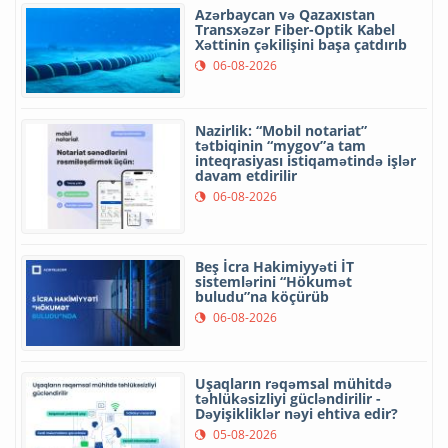
Azərbaycan və Qazaxıstan
Transxəzər Fiber-Optik Kabel
Xəttinin çəkilişini başa çatdırıb
06-08-2026
Nazirlik: “Mobil notariat”
tətbiqinin “mygov”a tam
inteqrasiyası istiqamətində işlər
davam etdirilir
06-08-2026
Beş İcra Hakimiyyəti İT
sistemlərini “Hökumət
buludu”na köçürüb
06-08-2026
Uşaqların rəqəmsal mühitdə
təhlükəsizliyi gücləndirilir -
Dəyişikliklər nəyi ehtiva edir?
05-08-2026