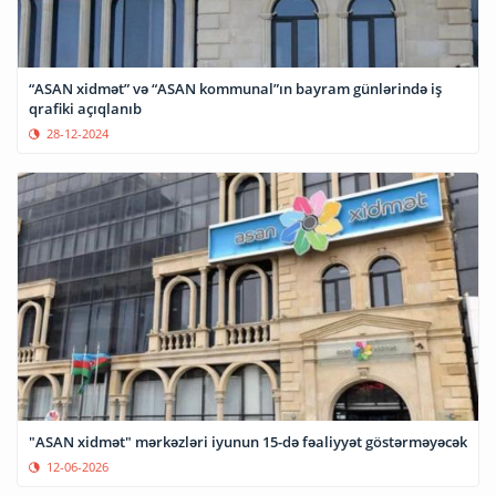
“ASAN xidmət” və “ASAN kommunal”ın bayram günlərində iş
qrafiki açıqlanıb
28-12-2024
"ASAN xidmət" mərkəzləri iyunun 15-də fəaliyyət göstərməyəcək
12-06-2026