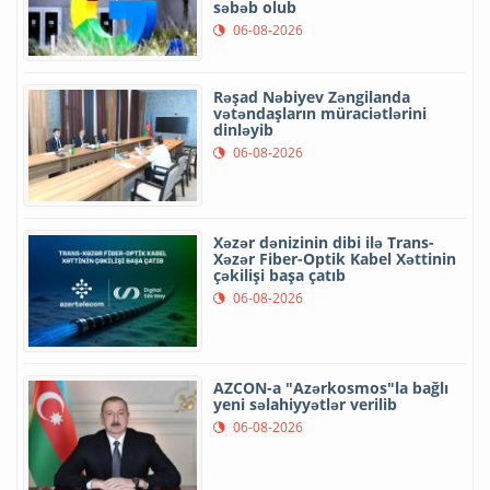
səbəb olub
06-08-2026
Rəşad Nəbiyev Zəngilanda
vətəndaşların müraciətlərini
dinləyib
06-08-2026
Xəzər dənizinin dibi ilə Trans-
Xəzər Fiber-Optik Kabel Xəttinin
çəkilişi başa çatıb
06-08-2026
AZCON-a "Azərkosmos"la bağlı
yeni səlahiyyətlər verilib
06-08-2026