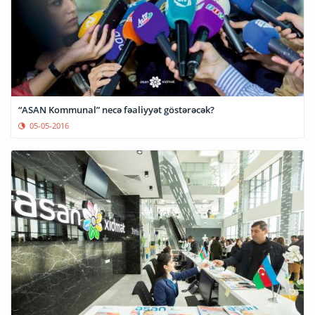
“ASAN Kommunal” necə fəaliyyət göstərəcək?
05-05-2016