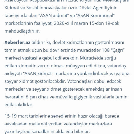
Xidmət və Sosial İnnovasiyalar üzrə Dövlət Agentliyinin
tabeliyində olan “ASAN xidmət” və “ASAN Kommunal”
mərkəzlərinin fəaliyyəti 2020-ci il martın 15-dən 19-dək
məhdudlaşdırılır.
Xeberler.az
bildirir ki, dövlət xidmətlərinin göstərilməsini
təmin etmək üçün bu dövr ərzində müraciətlər 108 “Çağrı”
mərkəzi vasitəsilə qəbul ediləcəkdir. Müraciətdə sorğu
edilən xidmətin zəruri olması müəyyən edildikdə, vətəndaş
aidiyyəti “ASAN xidmət” mərkəzinə yönləndiriləcək və ya ona
səyyar xidmət göstəriləcəkdir. Vətəndaşları qəbul edəcək
mərkəzlər və səyyar xidmət göstərəcək əməkdaşlar insan
hərarətini ölçən cihaz və müvafiq gigiyenik vasitələrlə təmin
ediləcəkdirlər.
15-19 mart tarixlərinə sənədlərinin hazır olacağı barədə
əvvəlcədən məlumat verilən vətəndaşlar mərkəzlərə
yaxınlaşaraq sənədlərini əldə edə bilərlər.