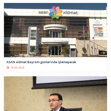
ASAN xidmət Bayram günlərində işləməyəcək
16-03-2018