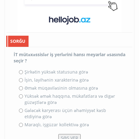
SORĞU
İT mütəxəssislər iş yerlərini hansı meyarlar əsasında
seçir ?
Şirkətin yüksək statusuna görə
İşin, layihənin xarakterinə görə
Əmək müqaviləsinin olmasına görə
Yüksək əmək haqqına, mükafatlara və digər
güzəştlərə görə
Gələcək karyerası üçün əhəmiyyət kəsb
etdiyinə görə
Maraqlı, işgüzar kollektivə görə