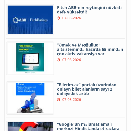
Fitch ABB-nin reytinqini növbəti
dəfə yüksəltdi!
07-08-2026
“Əmək və Məşğulluq”
altsistemində hazırda 65 mindən
çox aktiv vakansiya var
07-08-2026
“Biletim.az” portalı üzərindən
onlayn bilet alanların sayı 2
dəfəyədək artıb
07-08-2026
“Google”un məlumat emalı
mərkəzi Hindistanda etirazlara