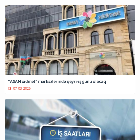
"ASAN xidmət" mərkəzlərində qeyri-iş günü olacaq
07-03-2026