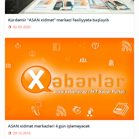
Kürdəmir “ASAN xidmət” mərkəzi fəaliyyətə başlayıb
02-03-2020
ASAN xidmət mərkəzləri 4 gün işləməyəcək
29-12-2016