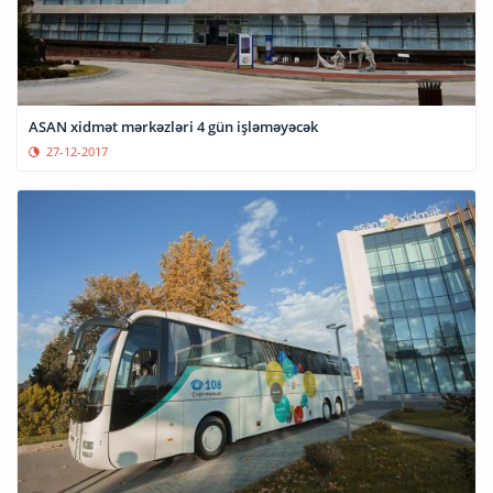
ASAN xidmət mərkəzləri 4 gün işləməyəcək
27-12-2017