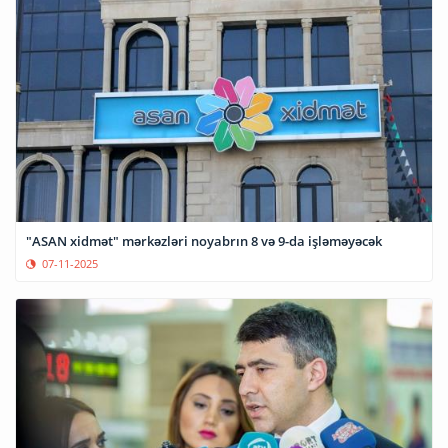
"ASAN xidmət" mərkəzləri noyabrın 8 və 9-da işləməyəcək
07-11-2025