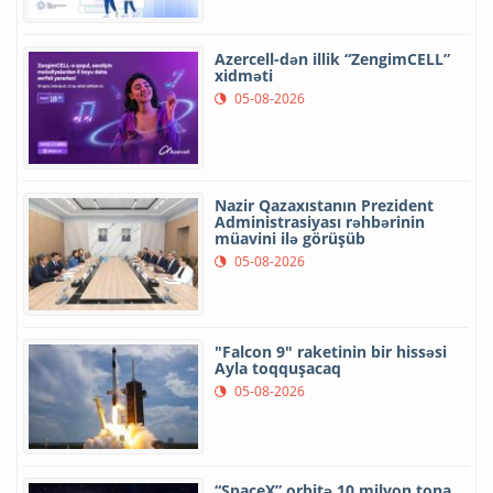
Azercell-dən illik “ZengimCELL”
xidməti
05-08-2026
Nazir Qazaxıstanın Prezident
Administrasiyası rəhbərinin
müavini ilə görüşüb
05-08-2026
"Falcon 9" raketinin bir hissəsi
Ayla toqquşacaq
05-08-2026
“SpaceX” orbitə 10 milyon tona