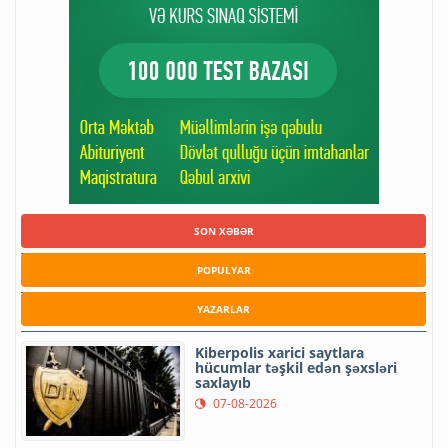
SON XƏBƏR
POPULYAR
YAZARLAR
Kiberpolis xarici saytlara
hücumlar təşkil edən şəxsləri
saxlayıb
07-08-2026