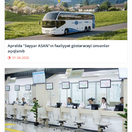
Apreldə "Səyyar ASAN"ın fəaliyyət göstərəcəyi ünvanlar
açıqlanıb
01-04-2026