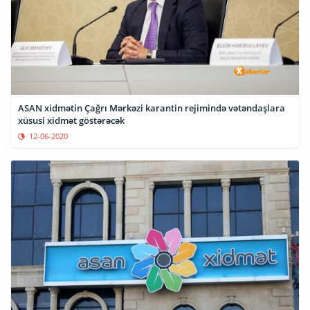
ASAN xidmətin Çağrı Mərkəzi karantin rejimində vətəndaşlara
xüsusi xidmət göstərəcək
12-06-2020