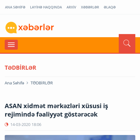
ANA SƏHİFƏ
LAYİHƏ HAQQINDA
ARXİV
XƏBƏRLƏR
ƏLAQƏ
TƏDBİRLƏR
Ana Səhifə
TƏDBİRLƏR
ASAN xidmət mərkəzləri xüsusi iş
rejimində fəaliyyət göstərəcək
14-03-2020
18:06