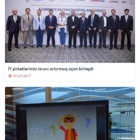
İT şirkətlərimiz ixracı artırmaq üçün birləşdi
07-07-2017