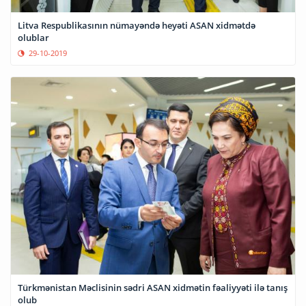
Litva Respublikasının nümayəndə heyəti ASAN xidmətdə
olublar
29-10-2019
Türkmənistan Məclisinin sədri ASAN xidmətin fəaliyyəti ilə tanış
olub