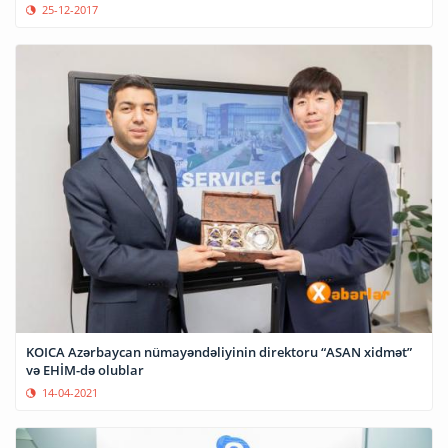
25-12-2017
KOICA Azərbaycan nümayəndəliyinin direktoru “ASAN xidmət”
və EHİM-də olublar
14-04-2021