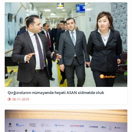
Qırğızıstanın nümayəndə heyəti ASAN xidmətdə olub
06-11-2019