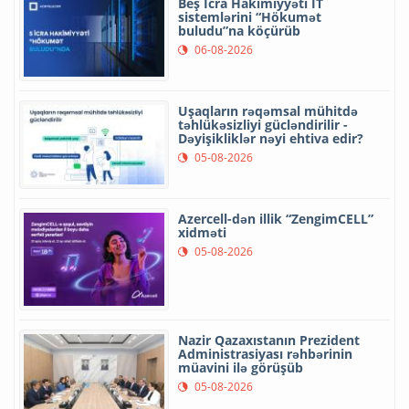
Beş İcra Hakimiyyəti İT
sistemlərini “Hökumət
buludu”na köçürüb
06-08-2026
Uşaqların rəqəmsal mühitdə
təhlükəsizliyi gücləndirilir -
Dəyişikliklər nəyi ehtiva edir?
05-08-2026
Azercell-dən illik “ZengimCELL”
xidməti
05-08-2026
Nazir Qazaxıstanın Prezident
Administrasiyası rəhbərinin
müavini ilə görüşüb
05-08-2026