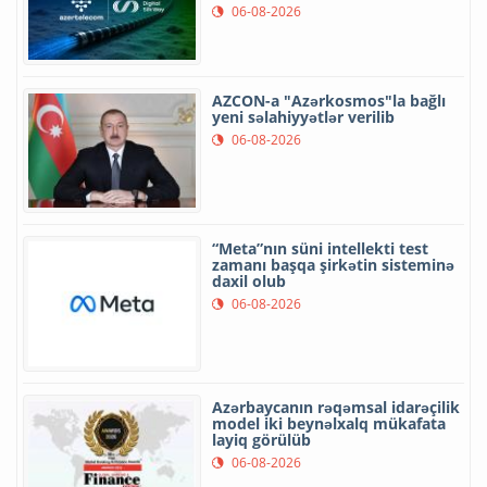
06-08-2026
AZCON-a "Azərkosmos"la bağlı
yeni səlahiyyətlər verilib
06-08-2026
“Meta”nın süni intellekti test
zamanı başqa şirkətin sisteminə
daxil olub
06-08-2026
Azərbaycanın rəqəmsal idarəçilik
model iki beynəlxalq mükafata
layiq görülüb
06-08-2026