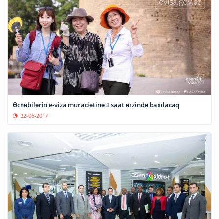
Əcnəbilərin e-viza müraciətinə 3 saat ərzində baxılacaq
22-06-2017