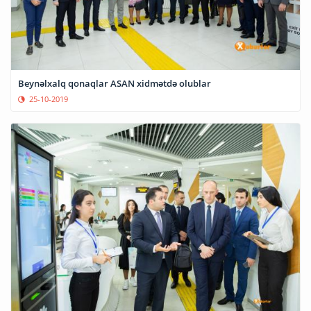
Beynəlxalq qonaqlar ASAN xidmətdə olublar
25-10-2019