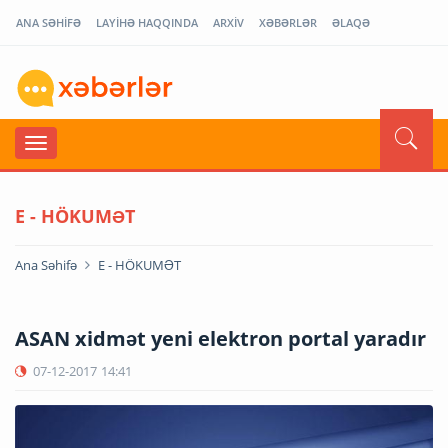
ANA SƏHİFƏ
LAYİHƏ HAQQINDA
ARXİV
XƏBƏRLƏR
ƏLAQƏ
E - HÖKUMƏT
Ana Səhifə
E - HÖKUMƏT
ASAN xidmət yeni elektron portal yaradır
07-12-2017
14:41