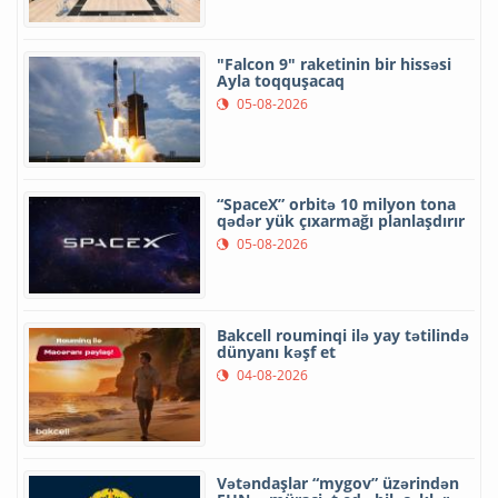
"Falcon 9" raketinin bir hissəsi
Ayla toqquşacaq
05-08-2026
“SpaceX” orbitə 10 milyon tona
qədər yük çıxarmağı planlaşdırır
05-08-2026
Bakcell rouminqi ilə yay tətilində
dünyanı kəşf et
04-08-2026
Vətəndaşlar “mygov” üzərindən