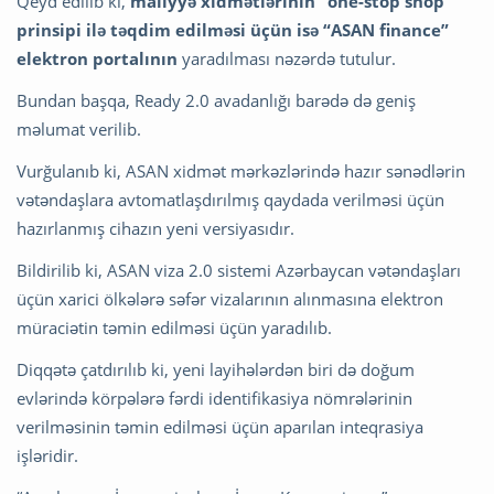
Qeyd edilib ki,
maliyyə xidmətlərinin “one-stop shop”
prinsipi ilə təqdim edilməsi üçün isə “ASAN finance”
elektron portalının
yaradılması nəzərdə tutulur.
Bundan başqa, Ready 2.0 avadanlığı barədə də geniş
məlumat verilib.
Vurğulanıb ki, ASAN xidmət mərkəzlərində hazır sənədlərin
vətəndaşlara avtomatlaşdırılmış qaydada verilməsi üçün
hazırlanmış cihazın yeni versiyasıdır.
Bildirilib ki, ASAN viza 2.0 sistemi Azərbaycan vətəndaşları
üçün xarici ölkələrə səfər vizalarının alınmasına elektron
müraciətin təmin edilməsi üçün yaradılıb.
Diqqətə çatdırılıb ki, yeni layihələrdən biri də doğum
evlərində körpələrə fərdi identifikasiya nömrələrinin
verilməsinin təmin edilməsi üçün aparılan inteqrasiya
işləridir.