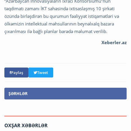
“Azərbaycan İnnovasiyaların İxracı Konsorsiumu”nun
təqdimatı zamanı İKT sahəsində ixtisaslaşmış 10 şirkəti
özündə birləşdirən bu qurumun fəaliyyət istiqamətləri və
ölkəmizin intellektual məhsullarının beynəlxalq bazara
çıxarılması ilə bağlı planlar barədə məlumat verilib.
Xeberler.az
Paylaş
Tweet
ŞƏRHLƏR
OXŞAR XƏBƏRLƏR