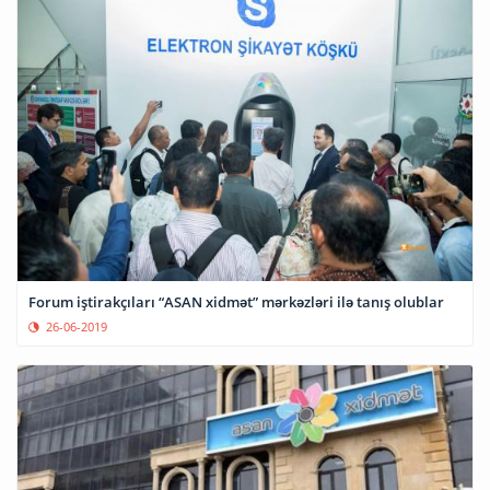
Forum iştirakçıları “ASAN xidmət” mərkəzləri ilə tanış olublar
26-06-2019