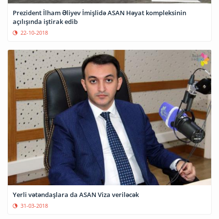
Prezident İlham Əliyev İmişlidə ASAN Həyat kompleksinin
açılışında iştirak edib
22-10-2018
Yerli vətəndaşlara da ASAN Viza veriləcək
31-03-2018