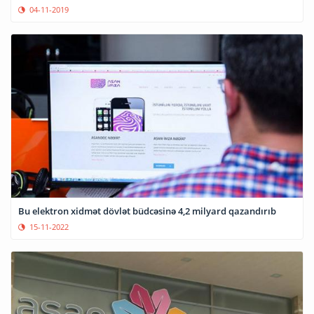
04-11-2019
Bu elektron xidmət dövlət büdcəsinə 4,2 milyard qazandırıb
15-11-2022