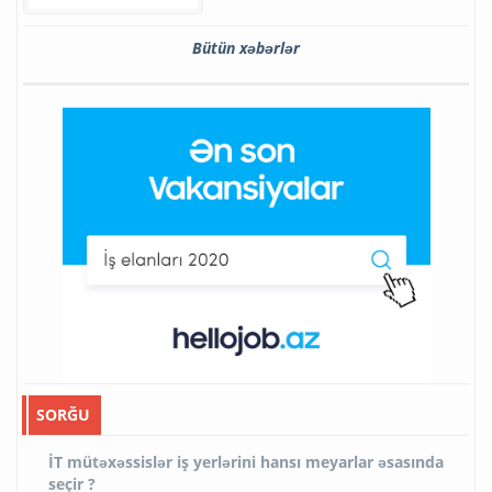
Bütün xəbərlər
SORĞU
İT mütəxəssislər iş yerlərini hansı meyarlar əsasında
seçir ?