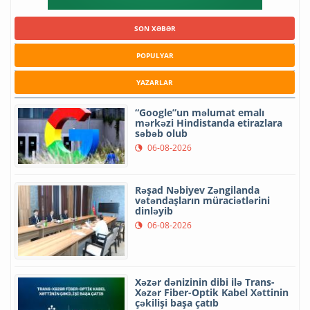
SON XƏBƏR
POPULYAR
YAZARLAR
“Google”un məlumat emalı
mərkəzi Hindistanda etirazlara
səbəb olub
06-08-2026
Rəşad Nəbiyev Zəngilanda
vətəndaşların müraciətlərini
dinləyib
06-08-2026
Xəzər dənizinin dibi ilə Trans-
Xəzər Fiber-Optik Kabel Xəttinin
çəkilişi başa çatıb