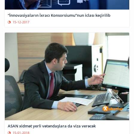
“İnnovasiyaların İxracı Konsorsiumu”nun iclası keçirilib
15-12-2017
ASAN xidmət yerli vətəndaşlara da viza verəcək
15-01-2018