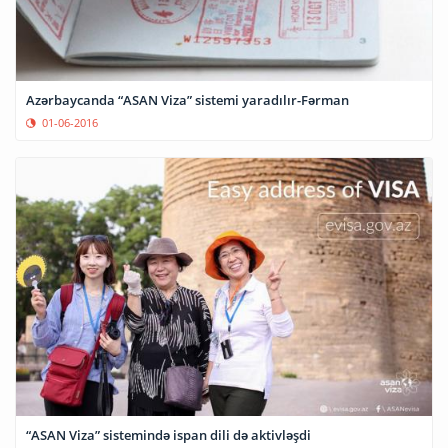
Azərbaycanda “ASAN Viza” sistemi yaradılır-Fərman
01-06-2016
“ASAN Viza” sistemində ispan dili də aktivləşdi