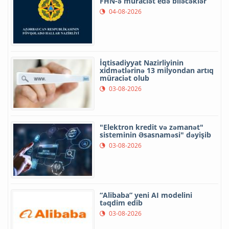
FHN-ə müraciət edə biləcəklər
04-08-2026
İqtisadiyyat Nazirliyinin
xidmətlərinə 13 milyondan artıq
müraciət olub
03-08-2026
"Elektron kredit və zəmanət"
sisteminin Əsasnaməsi" dəyişib
03-08-2026
“Alibaba” yeni AI modelini
təqdim edib
03-08-2026