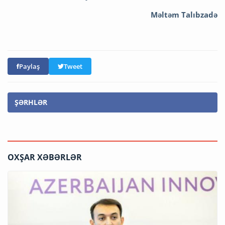
Məltəm Talıbzadə
Paylaş
Tweet
ŞƏRHLƏR
OXŞAR XƏBƏRLƏR