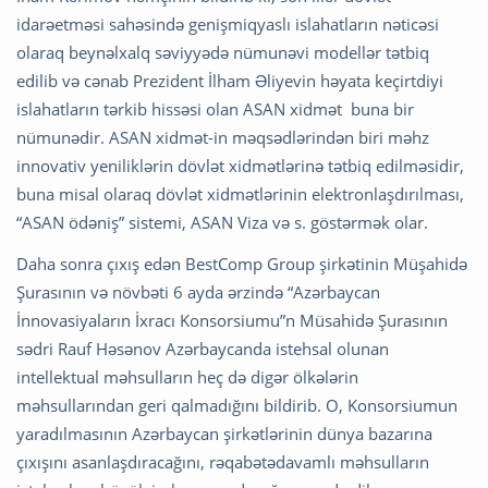
idarəetməsi sahəsində genişmiqyaslı islahatların nəticəsi
olaraq beynəlxalq səviyyədə nümunəvi modellər tətbiq
edilib və cənab Prezident İlham Əliyevin həyata keçirtdiyi
islahatların tərkib hissəsi olan ASAN xidmət buna bir
nümunədir. ASAN xidmət-in məqsədlərindən biri məhz
innovativ yeniliklərin dövlət xidmətlərinə tətbiq edilməsidir,
buna misal olaraq dövlət xidmətlərinin elektronlaşdırılması,
“ASAN ödəniş” sistemi, ASAN Viza və s. göstərmək olar.
Daha sonra çıxış edən BestComp Group şirkətinin Müşahidə
Şurasının və növbəti 6 ayda ərzində “Azərbaycan
İnnovasiyaların İxracı Konsorsiumu”n Müsahidə Şurasının
sədri Rauf Həsənov Azərbaycanda istehsal olunan
intellektual məhsulların heç də digər ölkələrin
məhsullarından geri qalmadığını bildirib. O, Konsorsiumun
yaradılmasının Azərbaycan şirkətlərinin dünya bazarına
çıxışını asanlaşdıracağını, rəqabətədavamlı məhsulların