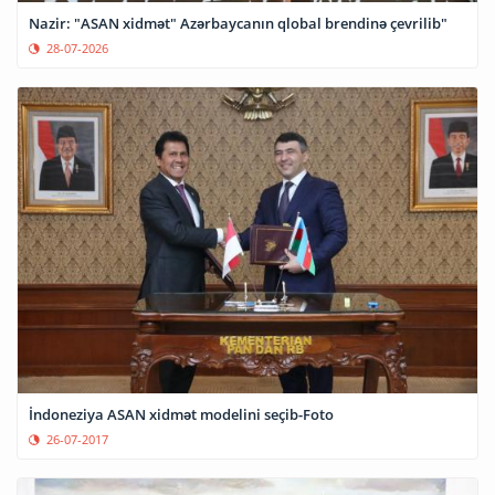
Nazir: "ASAN xidmət" Azərbaycanın qlobal brendinə çevrilib"
28-07-2026
İndoneziya ASAN xidmət modelini seçib-Foto
26-07-2017