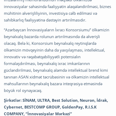
innovasiyalar sahəsində fəaliyyətin əlaqələndirilməsi, biznes
mühitinin əlverişliliyinin, investisiya cəlb edilməsi və
sahibkarlıq fəaliyyətinə dəstəyin artırılmasıdır.
“Azərbaycan İnnovasiyaların İxracı Konsorsiumu” ölkəmizin
beynəlxalq bazarda rolunun artırılmasında da əlverişli
olacaq. Belə ki, Konsorsium beynəlxalq reytinqlərdə
ölkəmizin mövqeyinin daha da yaxşılaşması, intellektual,
innovativ və rəqabətqabiliyyətli potensialın
formalaşdırılması, beynəlxalq ixrac imkanlarının
gücləndirilməsi, beynəlxalq aləmdə intellektual brend kimi
tanınan ASAN xidmət təcrübəsinin və ölkəmizin intellektual
məhsullarının beynəlxalq bazara inteqrasiya etməsində
böyük rol oynayacaq.
Şirkətlər: SİNAM, ULTRA, Best Solution, Neuron, İdrak,
Cybernet, BESTCOMP GROUP, GoldenPay, R.I.S.K
COMPANY, “İnnovasiyalar Mərkəzi”