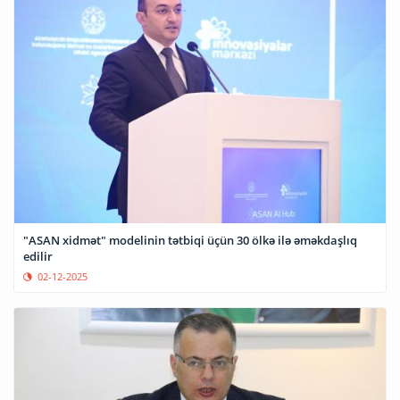
"ASAN xidmət" modelinin tətbiqi üçün 30 ölkə ilə əməkdaşlıq
edilir
02-12-2025