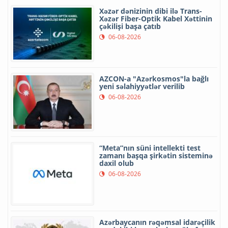
Xəzər dənizinin dibi ilə Trans-
Xəzər Fiber-Optik Kabel Xəttinin
çəkilişi başa çatıb
06-08-2026
AZCON-a "Azərkosmos"la bağlı
yeni səlahiyyətlər verilib
06-08-2026
“Meta”nın süni intellekti test
zamanı başqa şirkətin sisteminə
daxil olub
06-08-2026
Azərbaycanın rəqəmsal idarəçilik