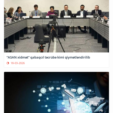
“ASAN xidmət” qabaqcıl təcrübə kimi qiymətləndirilib
18-03-2026