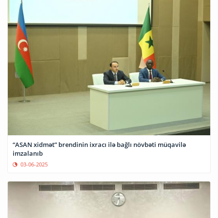
“ASAN xidmət” brendinin ixracı ilə bağlı növbəti müqavilə
imzalanıb
03-06-2025