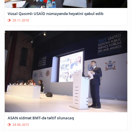
Vüsal Qasımlı USAİD nümayəndə heyətini qəbul edib
29-11-2018
ASAN xidmət BMT-də təltif olunacaq
24-06-2015