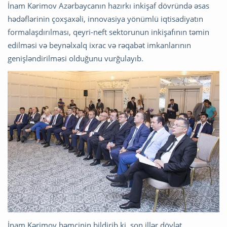
İnam Kərimov Azərbaycanın hazırkı inkişaf dövründə əsas
hədəflərinin çoxşaxəli, innovasiya yönümlü iqtisadiyatın
formalaşdırılması, qeyri-neft sektorunun inkişafının təmin
edilməsi və beynəlxalq ixrac və rəqabət imkanlarının
genişləndirilməsi olduğunu vurğulayıb.
İnam Kərimov həmçinin bildirib ki, son illər dövlət