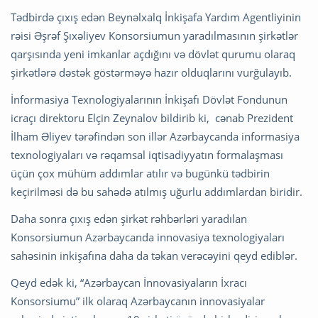
Tədbirdə çıxış edən Beynəlxalq İnkişafa Yardım Agentliyinin
rəisi Əşrəf Şıxəliyev Konsorsiumun yaradılmasının şirkətlər
qarşısında yeni imkanlar açdığını və dövlət qurumu olaraq
şirkətlərə dəstək göstərməyə hazır olduqlarını vurğulayıb.
İnformasiya Texnologiyalarının İnkişafı Dövlət Fondunun
icraçı direktoru Elçin Zeynalov bildirib ki, cənab Prezident
İlham Əliyev tərəfindən son illər Azərbaycanda informasiya
texnologiyaları və rəqamsal iqtisadiyyatın formalaşması
üçün çox mühüm addımlar atılır və bugünkü tədbirin
keçirilməsi də bu sahədə atılmış uğurlu addımlardan biridir.
Daha sonra çıxış edən şirkət rəhbərləri yaradılan
Konsorsiumun Azərbaycanda innovasiya texnologiyaları
sahəsinin inkişafına daha da təkan verəcəyini qeyd ediblər.
Qeyd edək ki, “Azərbaycan İnnovasiyaların İxracı
Konsorsiumu” ilk olaraq Azərbaycanın innovasiyalar