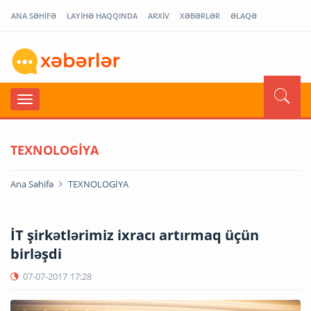
ANA SƏHİFƏ
LAYİHƏ HAQQINDA
ARXİV
XƏBƏRLƏR
ƏLAQƏ
TEXNOLOGİYA
Ana Səhifə
TEXNOLOGİYA
İT şirkətlərimiz ixracı artırmaq üçün
birləşdi
07-07-2017
17:28