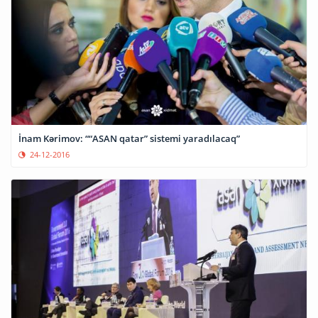
İnam Kərimov: ““ASAN qatar” sistemi yaradılacaq”
24-12-2016