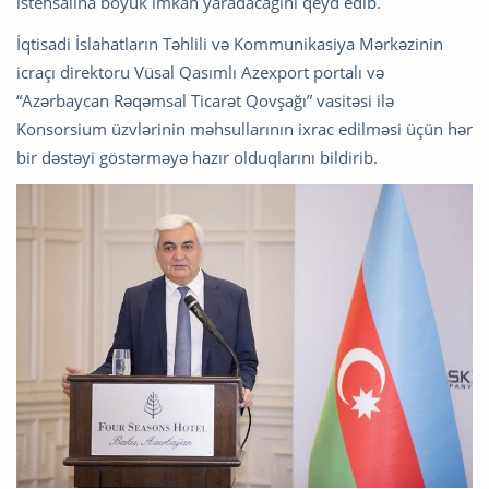
istehsalına böyük imkan yaradacağını qeyd edib.
İqtisadi İslahatların Təhlili və Kommunikasiya Mərkəzinin
icraçı direktoru Vüsal Qasımlı Azexport portalı və
“Azərbaycan Rəqəmsal Ticarət Qovşağı” vasitəsi ilə
Konsorsium üzvlərinin məhsullarının ixrac edilməsi üçün hər
bir dəstəyi göstərməyə hazır olduqlarını bildirib.