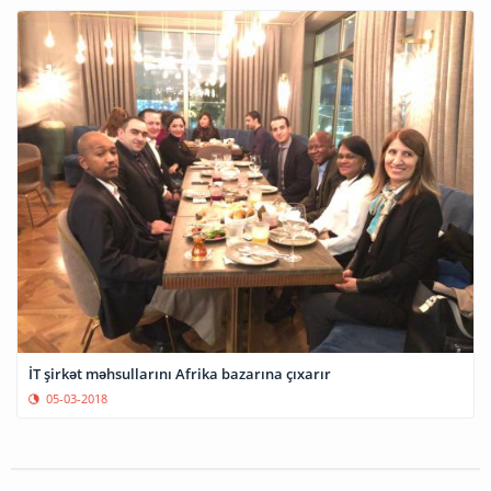
İT şirkət məhsullarını Afrika bazarına çıxarır
05-03-2018