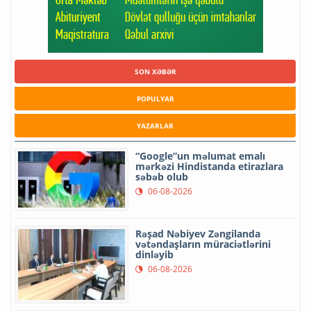
SON XƏBƏR
POPULYAR
YAZARLAR
“Google”un məlumat emalı
mərkəzi Hindistanda etirazlara
səbəb olub
06-08-2026
Rəşad Nəbiyev Zəngilanda
vətəndaşların müraciətlərini
dinləyib
06-08-2026