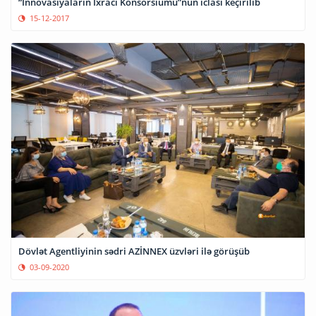
“İnnovasiyaların İxracı Konsorsiumu”nun iclası keçirilib
15-12-2017
Dövlət Agentliyinin sədri AZİNNEX üzvləri ilə görüşüb
03-09-2020