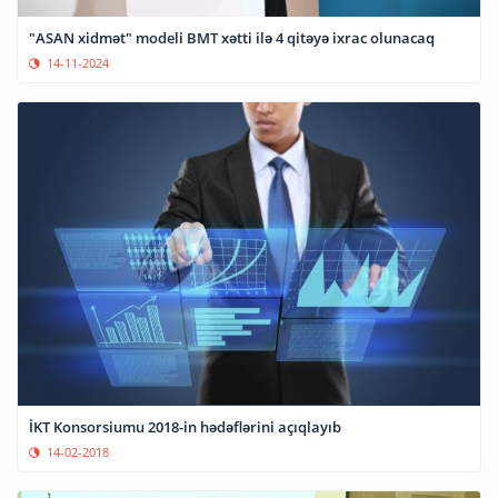
"ASAN xidmət" modeli BMT xətti ilə 4 qitəyə ixrac olunacaq
14-11-2024
İKT Konsorsiumu 2018-in hədəflərini açıqlayıb
14-02-2018