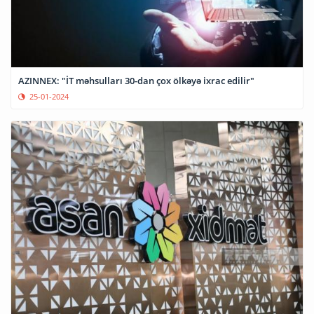
AZINNEX: "İT məhsulları 30-dan çox ölkəyə ixrac edilir"
25-01-2024