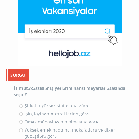
SORĞU
İT mütəxəssislər iş yerlərini hansı meyarlar əsasında
seçir ?
Şirkətin yüksək statusuna görə
İşin, layihənin xarakterinə görə
Əmək müqaviləsinin olmasına görə
Yüksək əmək haqqına, mükafatlara və digər
güzəştlərə görə