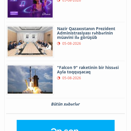
05-08-2026
Nazir Qazaxıstanın Prezident
Administrasiyası rəhbərinin
müavini ilə görüşüb
05-08-2026
"Falcon 9" raketinin bir hissəsi
Ayla toqquşacaq
05-08-2026
Bütün xəbərlər