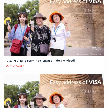
“ASAN Viza” sistemində ispan dili də aktivləşdi
25-12-2017