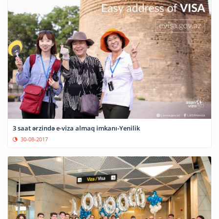
3 saat ərzində e-viza almaq imkanı-Yenilik
30-08-2017