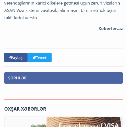
vətəndaşlarının xarici ölkələrə getməsi üçün zəruri vizaların
ASAN Viza sistemi vasitəsilə alınmasını təmin etmək üçün
təkliflərini versin.
Xeberler.az
Paylaş
Tweet
ŞƏRHLƏR
OXŞAR XƏBƏRLƏR