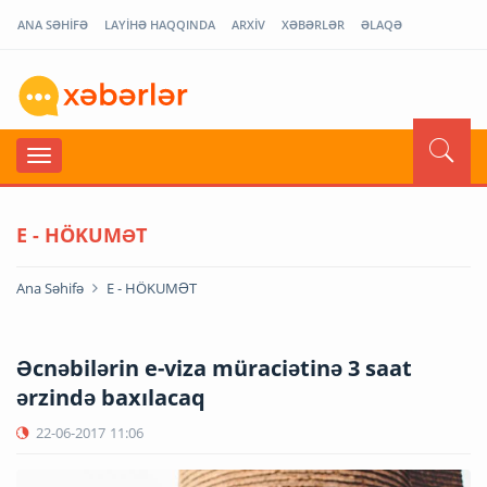
ANA SƏHİFƏ
LAYİHƏ HAQQINDA
ARXİV
XƏBƏRLƏR
ƏLAQƏ
E - HÖKUMƏT
Ana Səhifə
E - HÖKUMƏT
Əcnəbilərin e-viza müraciətinə 3 saat
ərzində baxılacaq
22-06-2017
11:06