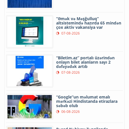
“Əmək və Məşğulluq”
altsistemində hazırda 65 mindən
çox aktiv vakansiya var
07-08-2026
“Biletim.az” portalı üzərindən
onlayn bilet alanların sayı 2
dəfəyədək artıb
07-08-2026
“Google”un məlumat emalı
mərkəzi Hindistanda etirazlara
səbəb olub
06-08-2026