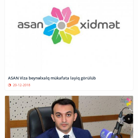
ASAN Viza beynəlxalq mükafata layiq görülüb
20-12-2018