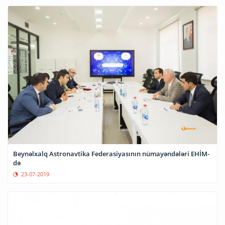
Beynəlxalq Astronavtika Federasiyasının nümayəndələri EHİM-
də
23-07-2019