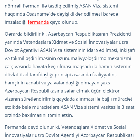
nömrəli Fərmanı ilə təsdiq edilmiş ASAN Viza sistemi
haqqında Əsasnamə”də dəyişikliklər edilməsi barədə
imzaladığı
fərmanda
qeyd olunub.
Qərarda bildirilir ki, Azərbaycan Respublikasının Prezidenti
yanında Vətəndaşlara Xidmət və Sosial İnnovasiyalar üzrə
Dövlət Agentliyi ASAN Viza sisteminin idarə edilməsi, inkişafı
və təkmilləşdirilməsinin özünümaliyyələşdirmə mexanizmi
çərçivəsində həyata keçirilməsi məqsədi ilə həmin sistemin
dövlət-özəl tərəfdaşlığı prinsipi əsasında fəaliyyətini,
həmçinin əcnəbi və ya vətəndaşlığı olmayan şəxs
Azərbaycan Respublikasına səfər etmək üçün elektron
vizanın sürətləndirilmiş qaydada alınması ilə bağlı müraciət
etdikdə belə müraciətlərə ASAN Viza sistemi vasitəsilə 3 saat
ərzində baxılmasını təmin etsin.
Fərmanda qeyd olunur ki, Vətəndaşlara Xidmət və Sosial
İnnovasiyalar üzrə Dövlət Agentliyi Azərbaycan Respublikası