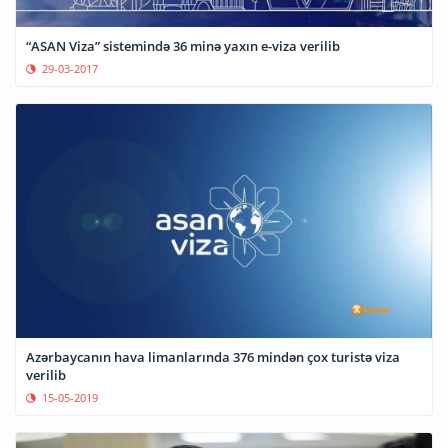
“ASAN Viza” sistemində 36 minə yaxın e-viza verilib
29-03-2017
Azərbaycanın hava limanlarında 376 mindən çox turistə viza
verilib
15-05-2019