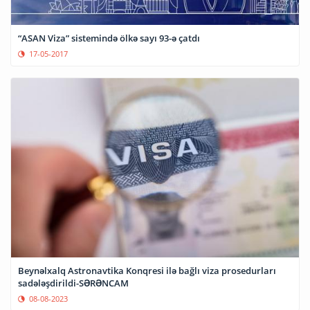
“ASAN Viza” sistemində ölkə sayı 93-ə çatdı
17-05-2017
Beynəlxalq Astronavtika Konqresi ilə bağlı viza prosedurları
sadələşdirildi-SƏRƏNCAM
08-08-2023