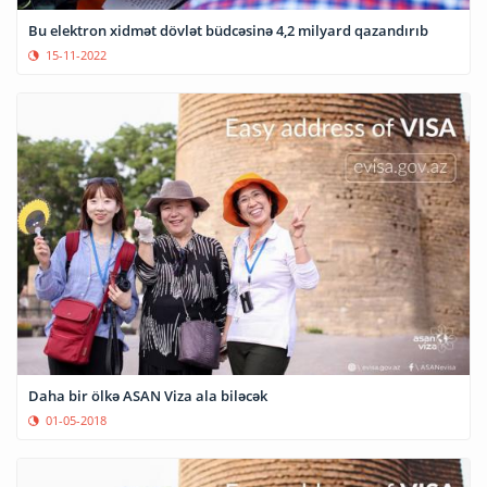
Bu elektron xidmət dövlət büdcəsinə 4,2 milyard qazandırıb
15-11-2022
Daha bir ölkə ASAN Viza ala biləcək
01-05-2018