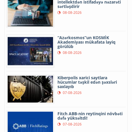
intellektdən istifadəyə nəzarəti
sərtləşdirir
08-08-2026
“Azərkosmos”un KOSMİK
Akademiyası mükafata layiq
görülüb
08-08-2026
Kiberpolis xarici saytlara
hücumlar təşkil edən şəxsləri
saxlayıb
07-08-2026
Fitch ABB-nin reytinqini növbəti
dəfə yüksəltdi!
07-08-2026