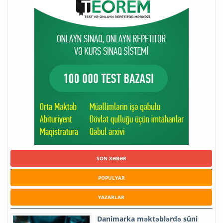
SON XƏBƏR
POPULYAR
YAZARLAR
Danimarka məktəblərdə süni