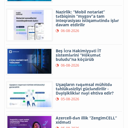
Nazirlik: “Mobil notariat”
tətbiqinin “mygov”a tam
inteqrasiyası istiqamətində işlər
davam etdirilir
06-08-2026
Beş İcra Hakimiyyəti İT
sistemlərini “Hökumət
buludu”na köçürüb
06-08-2026
Uşaqların rəqəmsal mühitdə
təhlükəsizliyi gücləndirilir -
Dəyişikliklər nəyi ehtiva edir?
05-08-2026
Azercell-dən illik “ZengimCELL”
xidməti