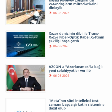
Rəşad Nəbiyev Zəngilanda
vətəndaşların müraciətlərini
dinləyib
06-08-2026
Xəzər dənizinin dibi ilə Trans-
Xəzər Fiber-Optik Kabel Xəttinin
çəkilişi başa çatıb
06-08-2026
AZCON-a "Azərkosmos"la bağlı
yeni səlahiyyətlər verilib
06-08-2026
“Meta”nın süni intellekti test
zamanı başqa şirkətin sisteminə
daxil olub