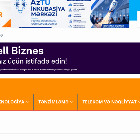
QƏ
XNOLOGİYA
TƏNZİMLƏMƏ
TELEKOM VƏ NƏQLİYYAT