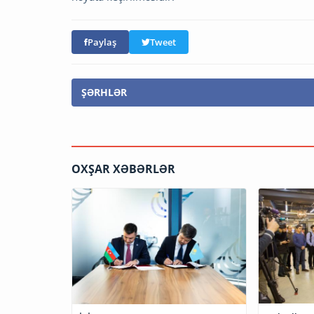
Paylaş
Tweet
ŞƏRHLƏR
OXŞAR XƏBƏRLƏR