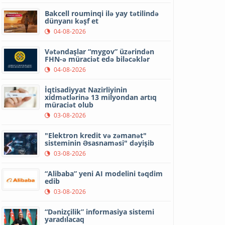
Bakcell rouminqi ilə yay tətilində
dünyanı kəşf et
04-08-2026
Vətəndaşlar “mygov” üzərindən
FHN-ə müraciət edə biləcəklər
04-08-2026
İqtisadiyyat Nazirliyinin
xidmətlərinə 13 milyondan artıq
müraciət olub
03-08-2026
"Elektron kredit və zəmanət"
sisteminin Əsasnaməsi" dəyişib
03-08-2026
“Alibaba” yeni AI modelini təqdim
edib
03-08-2026
“Dənizçilik” informasiya sistemi
yaradılacaq