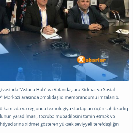
rçivəsində "Astana Hub" və Vətəndaşlara Xidmət və Sosial
ND" Mərkəzi arasında əməkdaşlıq memorandumu imzalanıb.
kəmizdə və regionda texnologiya startapları üçün sahibkarlıq
dunun yaradılması, təcrübə mübadiləsini təmin etmək və
htiyaclarına xidmət göstərən yüksək səviyyəli tərəfdaşlığın