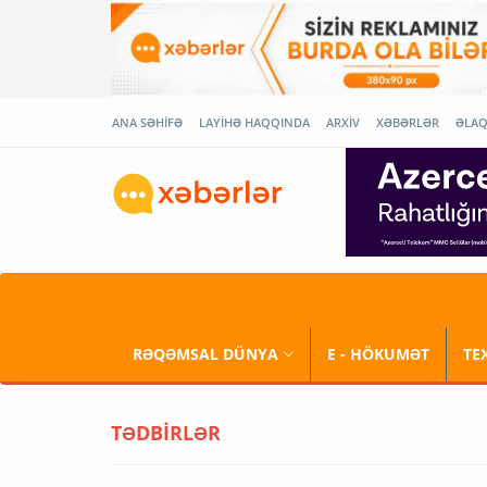
ANA SƏHİFƏ
LAYİHƏ HAQQINDA
ARXİV
XƏBƏRLƏR
ƏLA
RƏQƏMSAL DÜNYA
E - HÖKUMƏT
TE
TƏDBİRLƏR