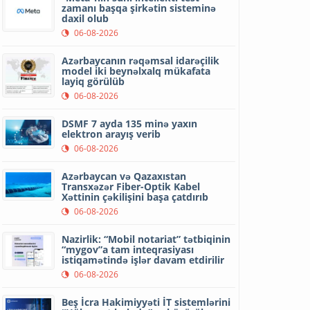
zamanı başqa şirkətin sisteminə
daxil olub
06-08-2026
Azərbaycanın rəqəmsal idarəçilik
model iki beynəlxalq mükafata
layiq görülüb
06-08-2026
DSMF 7 ayda 135 minə yaxın
elektron arayış verib
06-08-2026
Azərbaycan və Qazaxıstan
Transxəzər Fiber-Optik Kabel
Xəttinin çəkilişini başa çatdırıb
06-08-2026
Nazirlik: “Mobil notariat” tətbiqinin
“mygov”a tam inteqrasiyası
istiqamətində işlər davam etdirilir
06-08-2026
Beş İcra Hakimiyyəti İT sistemlərini