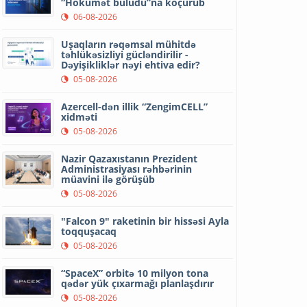
“Hökumət buludu”na köçürüb
06-08-2026
Uşaqların rəqəmsal mühitdə
təhlükəsizliyi gücləndirilir -
Dəyişikliklər nəyi ehtiva edir?
05-08-2026
Azercell-dən illik “ZengimCELL”
xidməti
05-08-2026
Nazir Qazaxıstanın Prezident
Administrasiyası rəhbərinin
müavini ilə görüşüb
05-08-2026
"Falcon 9" raketinin bir hissəsi Ayla
toqquşacaq
05-08-2026
“SpaceX” orbitə 10 milyon tona
qədər yük çıxarmağı planlaşdırır
05-08-2026