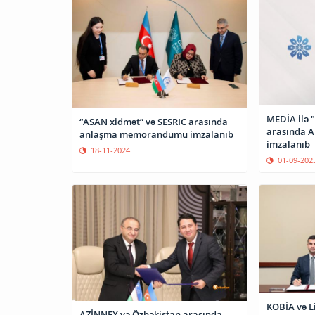
MEDİA ilə "
“ASAN xidmət” və SESRIC arasında
arasında 
anlaşma memorandumu imzalanıb
imzalanıb
18-11-2024
01-09-202
KOBİA və L
AZİNNEX və Özbəkistan arasında