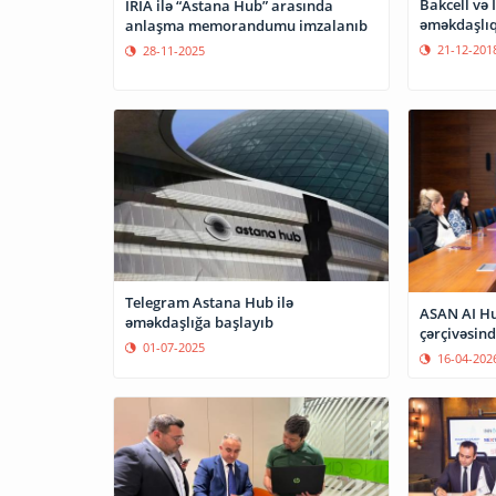
Bakcell və
İRİA ilə “Astana Hub” arasında
əməkdaşlıq
anlaşma memorandumu imzalanıb
21-12-201
28-11-2025
Telegram Astana Hub ilə
ASAN AI Hu
əməkdaşlığa başlayıb
çərçivəsin
01-07-2025
16-04-202