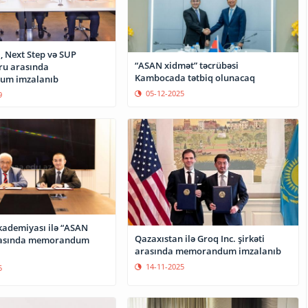
Next Step və SUP
“ASAN xidmət” təcrübəsi
ru arasında
Kambocada tətbiq olunacaq
m imzalanıb
05-12-2025
9
kademiyası ilə “ASAN
Qazaxıstan ilə Groq Inc. şirkəti
rasında memorandum
arasında memorandum imzalanıb
14-11-2025
5