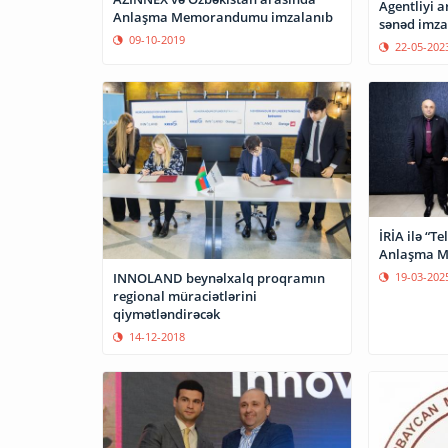
Agentliyi 
Anlaşma Memorandumu imzalanıb
sənəd imza
09-10-2019
22-05-202
İRİA ilə “T
Anlaşma M
INNOLAND beynəlxalq proqramın
19-03-202
regional müraciətlərini
qiymətləndirəcək
14-12-2018