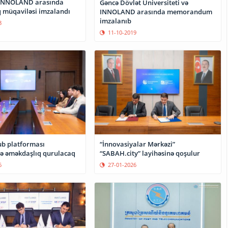
 INNOLAND arasında
Gəncə Dövlət Universiteti və
 müqaviləsi imzalandı
INNOLAND arasında memorandum
imzalanıb
8
11-10-2019
b platforması
“İnnovasiyalar Mərkəzi”
də əməkdaşlıq qurulacaq
“SABAH.city” layihəsinə qoşulur
6
27-01-2026