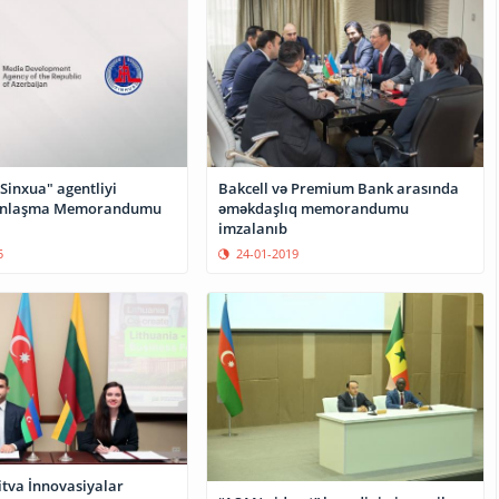
Bakcell və Premium Bank arasında
Sinxua" agentliyi
əməkdaşlıq memorandumu
Anlaşma Memorandumu
imzalanıb
24-01-2019
5
itva İnnovasiyalar