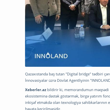
Qazaxıstanda baş tutan "Digital bridge" tədbiri çə
İnnovasiyalar üzrə Dövlət Agentliyinin "INNOLA
Xeberler.az
bildirir ki, memorandumun məqsədi öl
ekosisteminə dəstək göstərmək, birgə yatırım fon
inkişaf etməkdə olan texnologiya sahibkarlarının e
həyata keçirilməsidir.