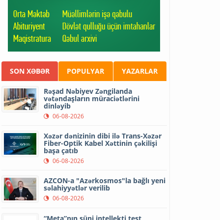
SON XƏBƏR
POPULYAR
YAZARLAR
Rəşad Nəbiyev Zəngilanda
vətəndaşların müraciətlərini
dinləyib
06-08-2026
Xəzər dənizinin dibi ilə Trans-Xəzər
Fiber-Optik Kabel Xəttinin çəkilişi
başa çatıb
06-08-2026
AZCON-a "Azərkosmos"la bağlı yeni
səlahiyyətlər verilib
06-08-2026
“Meta”nın süni intellekti test