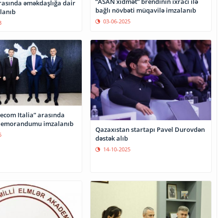
“ASAN xidmət” brendinin ixracı ilə
arasında əməkdaşlığa dair
bağlı növbəti müqavilə imzalanıb
lanıb
03-06-2025
3
elecom Italia” arasında
emorandumu imzalanıb
Qazaxıstan startapı Pavel Durovdən
5
dəstək alıb
14-10-2025