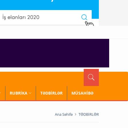
RUBRİKA
TƏDBİRLƏR
MÜSAHİBƏ
Ana Səhifə
TƏDBİRLƏR