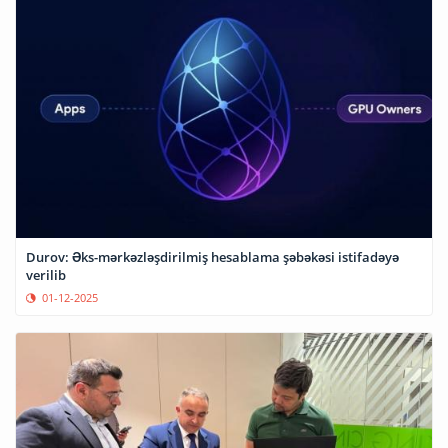
Durov: Əks-mərkəzləşdirilmiş hesablama şəbəkəsi istifadəyə
verilib
01-12-2025