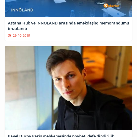
Astana Hub və INNOLAND arasında əməkdaşlıq memorandumu
imzalanıb
29-10-2019
Pavel Durov Paris məhkəməsində növbəti dəfə dindirilib