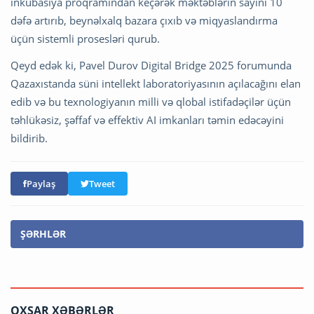
inkubasiya proqramından keçərək məktəblərin sayını 10
dəfə artırıb, beynəlxalq bazara çıxıb və miqyaslandırma
üçün sistemli prosesləri qurub.
Qeyd edək ki, Pavel Durov Digital Bridge 2025 forumunda
Qazaxıstanda süni intellekt laboratoriyasının açılacağını elan
edib və bu texnologiyanın milli və qlobal istifadəçilər üçün
təhlükəsiz, şəffaf və effektiv AI imkanları təmin edəcəyini
bildirib.
Paylaş
Tweet
ŞƏRHLƏR
OXŞAR XƏBƏRLƏR