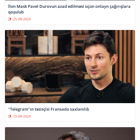
İlon Mask Pavel Durovun azad edilməsi üçün onlayn çağırışlara
qoşulub
25-08-2024
"Telegram"ın təsisçisi Fransada saxlanılıb
25-08-2024