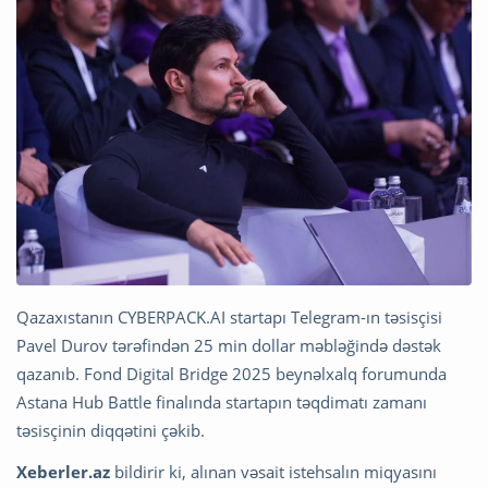
Qazaxıstanın CYBERPACK.AI startapı Telegram-ın təsisçisi
Pavel Durov tərəfindən 25 min dollar məbləğində dəstək
qazanıb. Fond Digital Bridge 2025 beynəlxalq forumunda
Astana Hub Battle finalında startapın təqdimatı zamanı
təsisçinin diqqətini çəkib.
Xeberler.az
bildirir ki, alınan vəsait istehsalın miqyasını