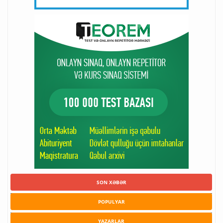
SON XƏBƏR
POPULYAR
YAZARLAR