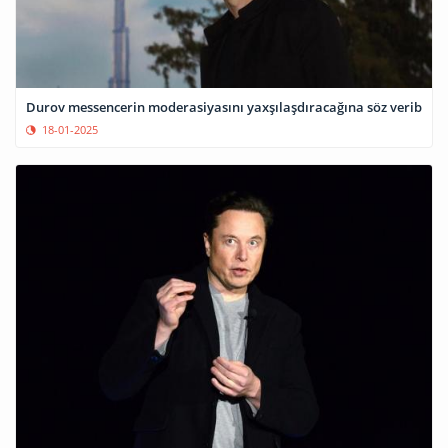
Durov messencerin moderasiyasını yaxşılaşdıracağına söz verib
18-01-2025