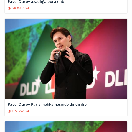
Pavel Durov azadlığa buraxılıb
28-08-2024
Pavel Durov Paris məhkəməsində dindirilib
07-12-2024