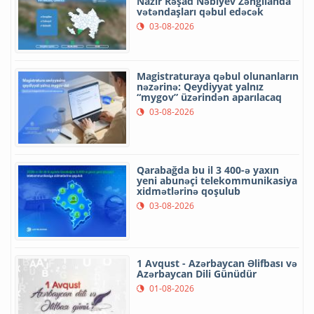
Nazir Rəşad Nəbiyev Zəngilanda
vətəndaşları qəbul edəcək
03-08-2026
Magistraturaya qəbul olunanların
nəzərinə: Qeydiyyat yalnız
“mygov” üzərindən aparılacaq
03-08-2026
Qarabağda bu il 3 400-ə yaxın
yeni abunəçi telekommunikasiya
xidmətlərinə qoşulub
03-08-2026
1 Avqust - Azərbaycan Əlifbası və
Azərbaycan Dili Günüdür
01-08-2026