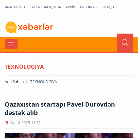
ANA SƏHİFƏ
LAYİHƏ HAQQINDA
ARXİV
XƏBƏRLƏR
ƏLAQƏ
TEXNOLOGİYA
Ana Səhifə
TEXNOLOGİYA
Qazaxıstan startapı Pavel Durovdən
dəstək alıb
14-10-2025
11:52