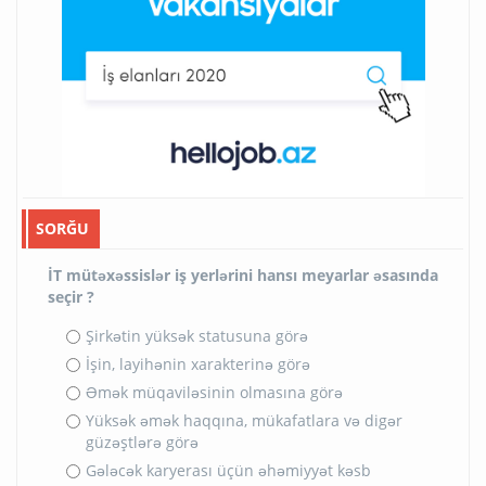
SORĞU
İT mütəxəssislər iş yerlərini hansı meyarlar əsasında
seçir ?
Şirkətin yüksək statusuna görə
İşin, layihənin xarakterinə görə
Əmək müqaviləsinin olmasına görə
Yüksək əmək haqqına, mükafatlara və digər
güzəştlərə görə
Gələcək karyerası üçün əhəmiyyət kəsb