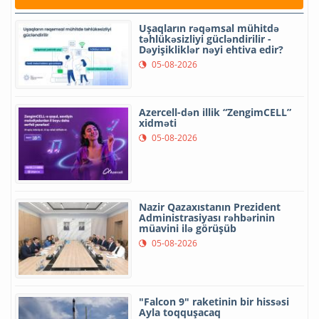
Uşaqların rəqəmsal mühitdə
təhlükəsizliyi gücləndirilir -
Dəyişikliklər nəyi ehtiva edir?
05-08-2026
Azercell-dən illik “ZengimCELL”
xidməti
05-08-2026
Nazir Qazaxıstanın Prezident
Administrasiyası rəhbərinin
müavini ilə görüşüb
05-08-2026
"Falcon 9" raketinin bir hissəsi
Ayla toqquşacaq