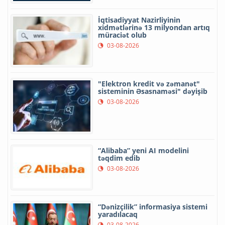
İqtisadiyyat Nazirliyinin
xidmətlərinə 13 milyondan artıq
müraciət olub
03-08-2026
"Elektron kredit və zəmanət"
sisteminin Əsasnaməsi" dəyişib
03-08-2026
“Alibaba” yeni AI modelini
təqdim edib
03-08-2026
“Dənizçilik” informasiya sistemi
yaradılacaq
03-08-2026