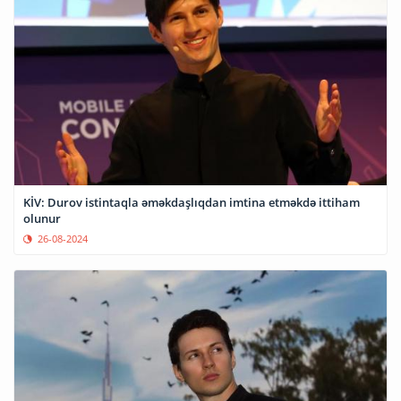
KİV: Durov istintaqla əməkdaşlıqdan imtina etməkdə ittiham
olunur
26-08-2024