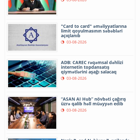
"Card to card" əməliyyatlarına
limit qoyulmasının səbəbləri
açıqlanıb
03-08-2026
ADB: CAREC rəqəmsal dəhlizi
internetin topdansatış
qiymətlərini aşağı salacaq
03-08-2026
“ASAN AI Hub” növbəti çağırış
üzrə qalib həll müəyyən edib
03-08-2026