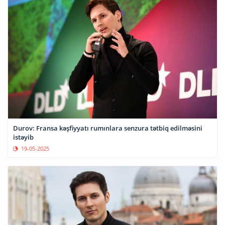
Durov: Fransa kəşfiyyatı rumınlara senzura tətbiq edilməsini
istəyib
19-05-2025