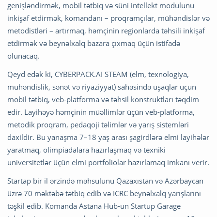
genişləndirmək, mobil tətbiq və süni intellekt modulunu
inkişaf etdirmək, komandanı – proqramçılar, mühəndislər və
metodistləri – artırmaq, həmçinin regionlarda təhsili inkişaf
etdirmək və beynəlxalq bazara çıxmaq üçün istifadə
olunacaq.
Qeyd edək ki, CYBERPACK.AI STEAM (elm, texnologiya,
mühəndislik, sənət və riyaziyyat) sahəsində uşaqlar üçün
mobil tətbiq, veb-platforma və təhsil konstruktları təqdim
edir. Layihəyə həmçinin müəllimlər üçün veb-platforma,
metodik proqram, pedaqoji təlimlər və yarış sistemləri
daxildir. Bu yanaşma 7–18 yaş arası şagirdlərə elmi layihələr
yaratmaq, olimpiadalara hazırlaşmaq və texniki
universitetlər üçün elmi portfoliolar hazırlamaq imkanı verir.
Startap bir il ərzində məhsulunu Qazaxıstan və Azərbaycan
üzrə 70 məktəbə tətbiq edib və ICRC beynəlxalq yarışlarını
təşkil edib. Komanda Astana Hub-un Startup Garage