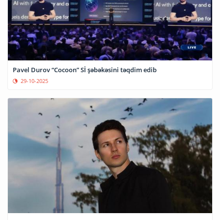
Pavel Durov “Cocoon” Sİ şəbəkəsini təqdim edib
29-10-2025