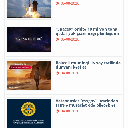
05-08-2026
“SpaceX” orbitə 10 milyon tona
qədər yük çıxarmağı planlaşdırır
05-08-2026
Bakcell rouminqi ilə yay tətilində
dünyanı kəşf et
04-08-2026
Vətəndaşlar “mygov” üzərindən
FHN-ə müraciət edə biləcəklər
04-08-2026