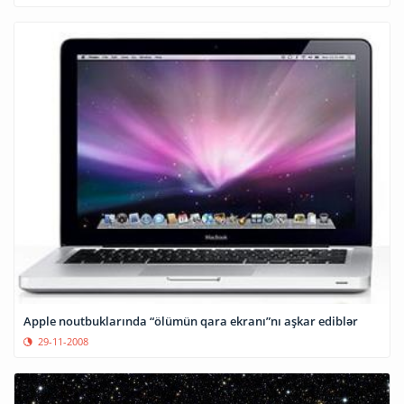
Apple noutbuklarında “ölümün qara ekranı”nı aşkar ediblər
29-11-2008