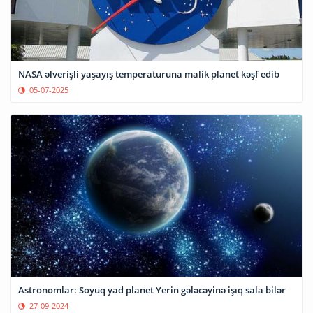
NASA əlverişli yaşayış temperaturuna malik planet kəşf edib
05-07-2025
Astronomlar: Soyuq yad planet Yerin gələcəyinə işıq sala bilər
27-09-2024