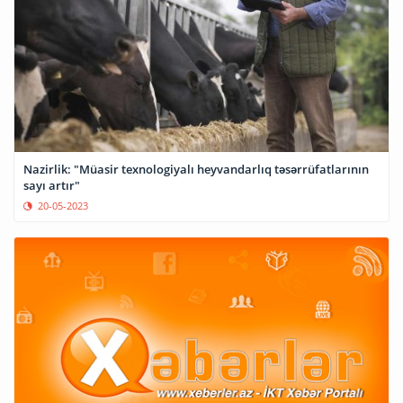
Nazirlik: "Müasir texnologiyalı heyvandarlıq təsərrüfatlarının
sayı artır"
20-05-2023