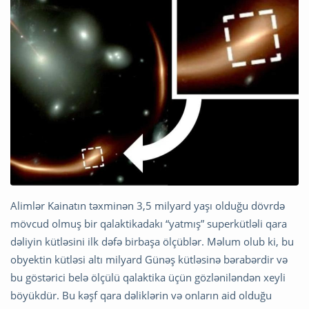
Alimlər Kainatın təxminən 3,5 milyard yaşı olduğu dövrdə
mövcud olmuş bir qalaktikadakı “yatmış” superkütləli qara
dəliyin kütləsini ilk dəfə birbaşa ölçüblər. Məlum olub ki, bu
obyektin kütləsi altı milyard Günəş kütləsinə bərabərdir və
bu göstərici belə ölçülü qalaktika üçün gözləniləndən xeyli
böyükdür. Bu kəşf qara dəliklərin və onların aid olduğu