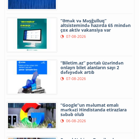
“Əmək və Məşğulluq”
altsistemində hazırda 65 mindən
çox aktiv vakansiya var
07-08-2026
“Biletim.az” portalı üzərindən
onlayn bilet alanların sayı 2
dəfəyədək artıb
07-08-2026
“Google”un məlumat emalı
mərkəzi Hindistanda etirazlara
səbəb olub
06-08-2026