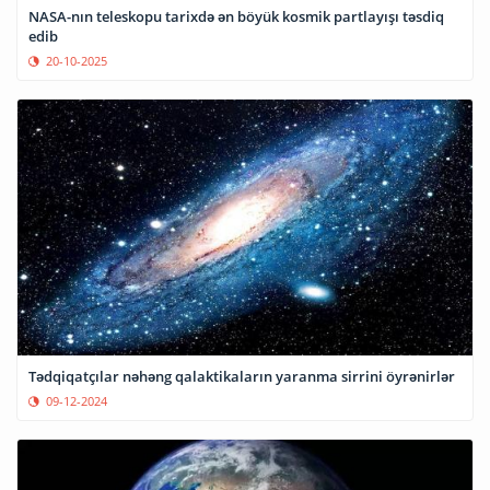
NASA-nın teleskopu tarixdə ən böyük kosmik partlayışı təsdiq
edib
20-10-2025
Tədqiqatçılar nəhəng qalaktikaların yaranma sirrini öyrənirlər
09-12-2024