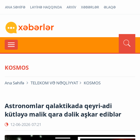
ANA SƏHİFƏ
LAYİHƏ HAQQINDA
ARXİV
XƏBƏRLƏR
ƏLAQƏ
KOSMOS
Ana Səhifə
TELEKOM VƏ NƏQLİYYAT
KOSMOS
Astronomlar qalaktikada qeyri-adi
kütləyə malik qara dəlik aşkar ediblər
12-06-2026
07:21