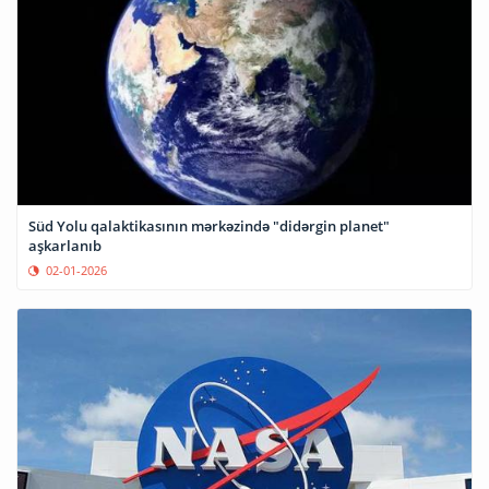
Süd Yolu qalaktikasının mərkəzində "didərgin planet"
aşkarlanıb
02-01-2026