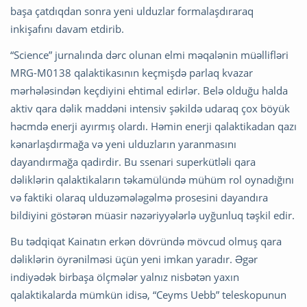
başa çatdıqdan sonra yeni ulduzlar formalaşdıraraq
inkişafını davam etdirib.
“Science” jurnalında dərc olunan elmi məqalənin müəllifləri
MRG-M0138 qalaktikasının keçmişdə parlaq kvazar
mərhələsindən keçdiyini ehtimal edirlər. Belə olduğu halda
aktiv qara dəlik maddəni intensiv şəkildə udaraq çox böyük
həcmdə enerji ayırmış olardı. Həmin enerji qalaktikadan qazı
kənarlaşdırmağa və yeni ulduzların yaranmasını
dayandırmağa qadirdir. Bu ssenari superkütləli qara
dəliklərin qalaktikaların təkamülündə mühüm rol oynadığını
və faktiki olaraq ulduzəmələgəlmə prosesini dayandıra
bildiyini göstərən müasir nəzəriyyələrlə uyğunluq təşkil edir.
Bu tədqiqat Kainatın erkən dövründə mövcud olmuş qara
dəliklərin öyrənilməsi üçün yeni imkan yaradır. Əgər
indiyədək birbaşa ölçmələr yalnız nisbətən yaxın
qalaktikalarda mümkün idisə, “Ceyms Uebb” teleskopunun