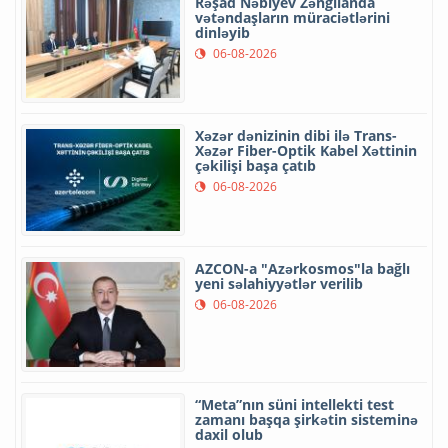
Rəşad Nəbiyev Zəngilanda
vətəndaşların müraciətlərini
dinləyib
06-08-2026
Xəzər dənizinin dibi ilə Trans-
Xəzər Fiber-Optik Kabel Xəttinin
çəkilişi başa çatıb
06-08-2026
AZCON-a "Azərkosmos"la bağlı
yeni səlahiyyətlər verilib
06-08-2026
“Meta”nın süni intellekti test
zamanı başqa şirkətin sisteminə
daxil olub