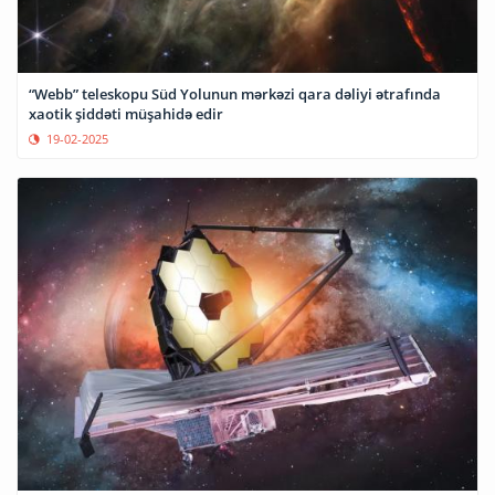
“Webb” teleskopu Süd Yolunun mərkəzi qara dəliyi ətrafında
xaotik şiddəti müşahidə edir
19-02-2025