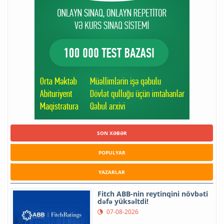
SON XƏBƏR
POPULYAR
YAZARLAR
Fitch ABB-nin reytinqini növbəti
dəfə yüksəltdi!
07-08-2026