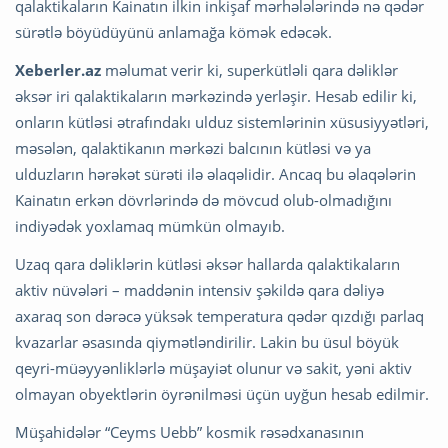
qalaktikaların Kainatın ilkin inkişaf mərhələlərində nə qədər
sürətlə böyüdüyünü anlamağa kömək edəcək.
Xeberler.az
məlumat verir ki, superkütləli qara dəliklər
əksər iri qalaktikaların mərkəzində yerləşir. Hesab edilir ki,
onların kütləsi ətrafındakı ulduz sistemlərinin xüsusiyyətləri,
məsələn, qalaktikanın mərkəzi balcının kütləsi və ya
ulduzların hərəkət sürəti ilə əlaqəlidir. Ancaq bu əlaqələrin
Kainatın erkən dövrlərində də mövcud olub-olmadığını
indiyədək yoxlamaq mümkün olmayıb.
Uzaq qara dəliklərin kütləsi əksər hallarda qalaktikaların
aktiv nüvələri – maddənin intensiv şəkildə qara dəliyə
axaraq son dərəcə yüksək temperatura qədər qızdığı parlaq
kvazarlar əsasında qiymətləndirilir. Lakin bu üsul böyük
qeyri-müəyyənliklərlə müşayiət olunur və sakit, yəni aktiv
olmayan obyektlərin öyrənilməsi üçün uyğun hesab edilmir.
Müşahidələr “Ceyms Uebb” kosmik rəsədxanasının