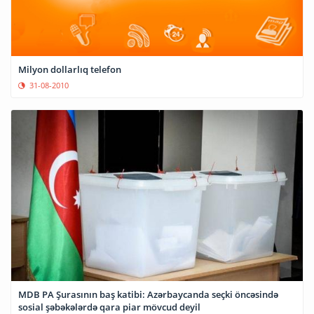
Milyon dollarlıq telefon
31-08-2010
MDB PA Şurasının baş katibi: Azərbaycanda seçki öncəsində
sosial şəbəkələrdə qara piar mövcud deyil