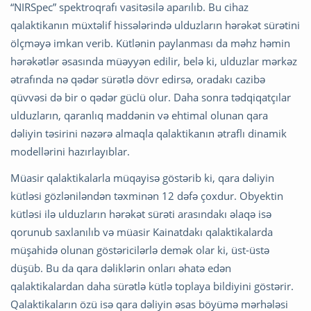
“NIRSpec” spektroqrafı vasitəsilə aparılıb. Bu cihaz
qalaktikanın müxtəlif hissələrində ulduzların hərəkət sürətini
ölçməyə imkan verib. Kütlənin paylanması da məhz həmin
hərəkətlər əsasında müəyyən edilir, belə ki, ulduzlar mərkəz
ətrafında nə qədər sürətlə dövr edirsə, oradakı cazibə
qüvvəsi də bir o qədər güclü olur. Daha sonra tədqiqatçılar
ulduzların, qaranlıq maddənin və ehtimal olunan qara
dəliyin təsirini nəzərə almaqla qalaktikanın ətraflı dinamik
modellərini hazırlayıblar.
Müasir qalaktikalarla müqayisə göstərib ki, qara dəliyin
kütləsi gözləniləndən təxminən 12 dəfə çoxdur. Obyektin
kütləsi ilə ulduzların hərəkət sürəti arasındakı əlaqə isə
qorunub saxlanılıb və müasir Kainatdakı qalaktikalarda
müşahidə olunan göstəricilərlə demək olar ki, üst-üstə
düşüb. Bu da qara dəliklərin onları əhatə edən
qalaktikalardan daha sürətlə kütlə toplaya bildiyini göstərir.
Qalaktikaların özü isə qara dəliyin əsas böyümə mərhələsi