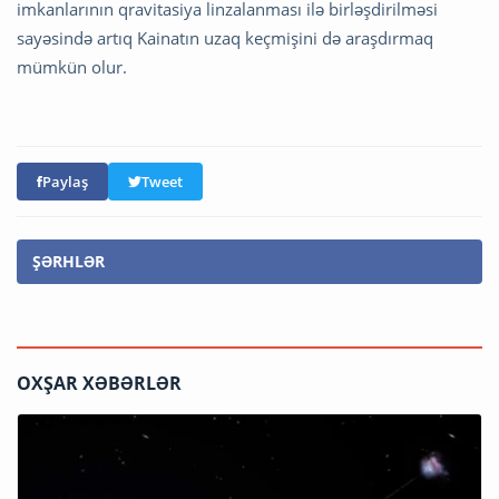
imkanlarının qravitasiya linzalanması ilə birləşdirilməsi
sayəsində artıq Kainatın uzaq keçmişini də araşdırmaq
mümkün olur.
Paylaş
Tweet
ŞƏRHLƏR
OXŞAR XƏBƏRLƏR