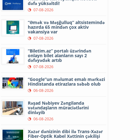
dəfə yüksəltdi!
07-08-2026
“Əmək və Məşğulluq” altsistemində
hazırda 65 mindən çox aktiv
vakansiya var
07-08-2026
“Biletim.az” portalı üzərindən
onlayn bilet alanların sayı 2
dəfəyədək artıb
07-08-2026
“Google”un məlumat emalı mərkəzi
Hindistanda etirazlara səbəb olub
06-08-2026
Rəşad Nəbiyev Zəngilanda
vətəndaşların müraciətlərini
dinləyib
06-08-2026
Xəzər dənizinin dibi ilə Trans-Xəzər
Fiber-Optik Kabel Xəttinin çəkilişi