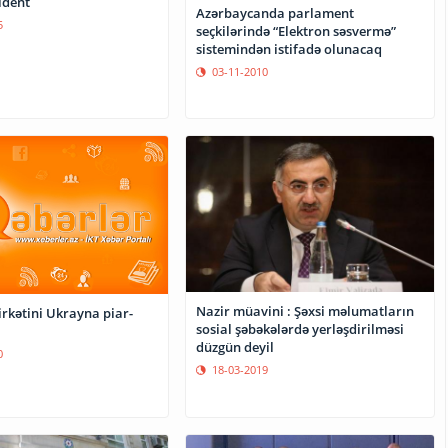
zident
Azərbaycanda parlament
5
seçkilərində “Elektron səsvermə”
sistemindən istifadə olunacaq
03-11-2010
Nazir müavini : Şəxsi məlumatların
irkətini Ukrayna piar-
sosial şəbəkələrdə yerləşdirilməsi
düzgün deyil
0
18-03-2019