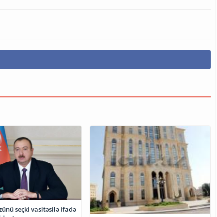
zünü seçki vasitəsilə ifadə