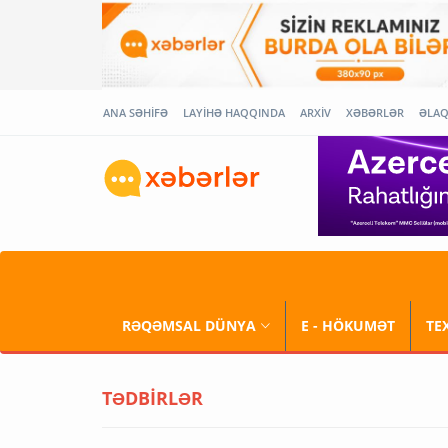
ANA SƏHİFƏ
LAYİHƏ HAQQINDA
ARXİV
XƏBƏRLƏR
ƏLA
RƏQƏMSAL DÜNYA
E - HÖKUMƏT
TE
TƏDBİRLƏR