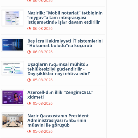
06-08-2026
Nazirlik: “Mobil notariat” tətbiqinin
“mygov”a tam inteqrasiyası
istiqamətində işlər davam etdirilir
06-08-2026
Beş İcra Hakimiyyəti İT sistemlərini
“Hökumət buludu”na köçürüb
06-08-2026
Uşaqların rəqəmsal mühitdə
təhlükəsizliyi gücləndirilir -
Dəyişikliklər nəyi ehtiva edir?
05-08-2026
Azercell-dən illik “ZengimCELL”
xidməti
05-08-2026
Nazir Qazaxıstanın Prezident
Administrasiyası rəhbərinin
müavini ilə görüşüb
05-08-2026