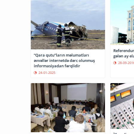
Referendum
“Qara qutu”ların məlumatları
gələn ay el
əvvəllər internetdə dərc olunmuş
28-09-201
informasiyadan fərqlidir
24-01-2025