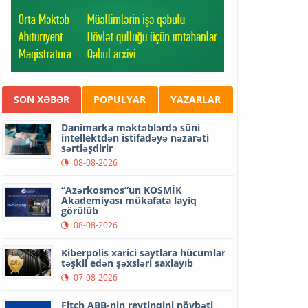
SON XƏBƏR
POPULYAR
YAZARLAR
Danimarka məktəblərdə süni
intellektdən istifadəyə nəzarəti
sərtləşdirir
08-08-2026
“Azərkosmos”un KOSMİK
Akademiyası mükafata layiq
görülüb
08-08-2026
Kiberpolis xarici saytlara hücumlar
təşkil edən şəxsləri saxlayıb
07-08-2026
Fitch ABB-nin reytinqini növbəti