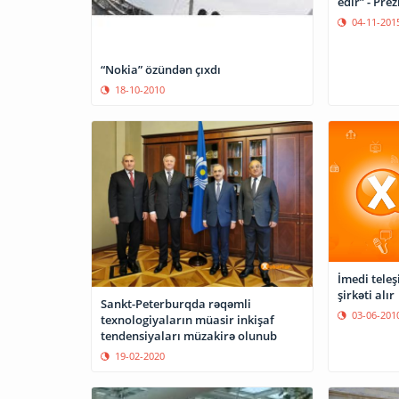
edir” - Pre
04-11-201
“Nokia” özündən çıxdı
18-10-2010
İmedi teleş
şirkəti alır
Sankt-Peterburqda rəqəmli
03-06-201
texnologiyaların müasir inkişaf
tendensiyaları müzakirə olunub
19-02-2020