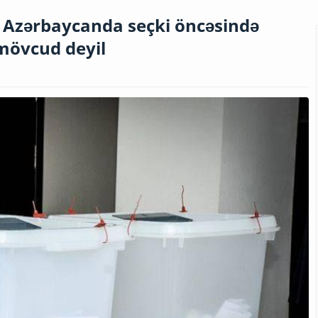
: Azərbaycanda seçki öncəsində
 mövcud deyil