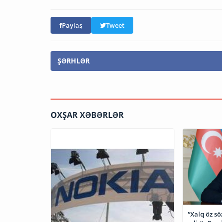
Paylaş
Tweet
ŞƏRHLƏR
OXŞAR XƏBƏRLƏR
“Xalq öz sö