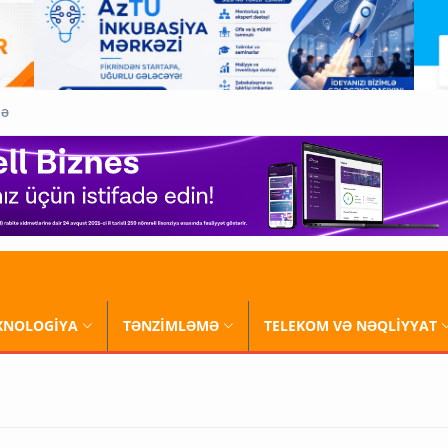
QƏ
XNOLOGİYA
TƏNZİMLƏMƏ
TELEKOM VƏ NƏQLİYYAT