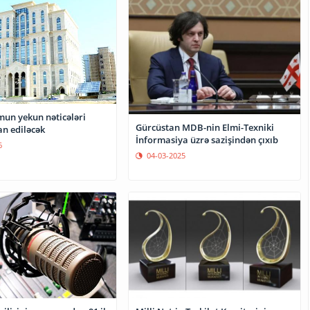
un yekun nəticələri
Gürcüstan MDB-nin Elmi-Texniki
an ediləcək
İnformasiya üzrə sazişindən çıxıb
6
04-03-2025