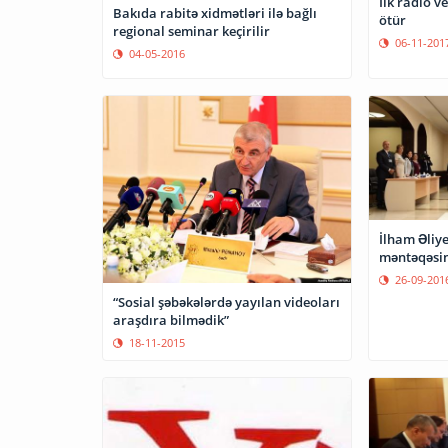
İlk radio v
Bakıda rabitə xidmətləri ilə bağlı
ötür
regional seminar keçirilir
06-11-201
04-05-2016
İlham Əliye
məntəqəsin
26-09-201
“Sosial şəbəkələrdə yayılan videoları
araşdıra bilmədik”
18-11-2015