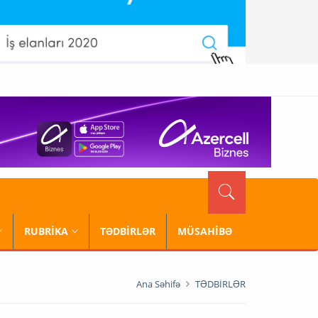
RUBRİKA
TƏDBİRLƏR
MÜSAHİBƏ
Ana Səhifə
TƏDBİRLƏR