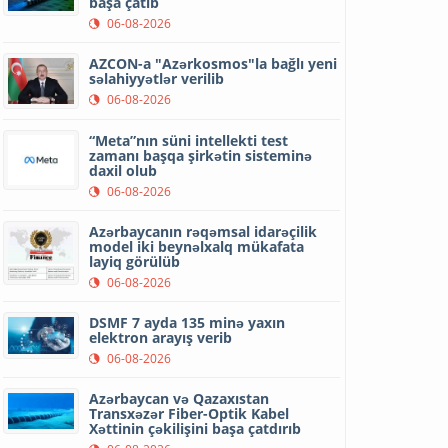
başa çatıb
06-08-2026
AZCON-a "Azərkosmos"la bağlı yeni
səlahiyyətlər verilib
06-08-2026
“Meta”nın süni intellekti test
zamanı başqa şirkətin sisteminə
daxil olub
06-08-2026
Azərbaycanın rəqəmsal idarəçilik
model iki beynəlxalq mükafata
layiq görülüb
06-08-2026
DSMF 7 ayda 135 minə yaxın
elektron arayış verib
06-08-2026
Azərbaycan və Qazaxıstan
Transxəzər Fiber-Optik Kabel
Xəttinin çəkilişini başa çatdırıb