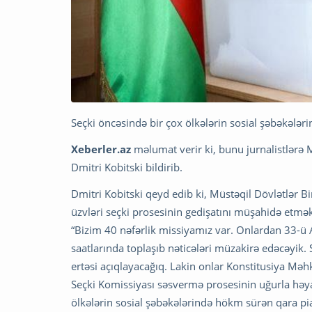
Seçki öncəsində bir çox ölkələrin sosial şəbəkəl
Xeberler.az
məlumat verir ki, bunu jurnalistlərə
Dmitri Kobitski bildirib.
Dmitri Kobitski qeyd edib ki, Müstəqil Dövlətlər 
üzvləri seçki prosesinin gedişatını müşahidə etmə
“Bizim 40 nəfərlik missiyamız var. Onlardan 33-ü 
saatlarında toplaşıb nəticələri müzakirə edəcəyik.
ertəsi açıqlayacağıq. Lakin onlar Konstitusiya Mə
Seçki Komissiyası səsvermə prosesinin uğurla həyat
ölkələrin sosial şəbəkələrində hökm sürən qara p