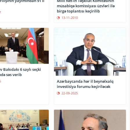
Milli Net-in Təşkilat Komitəsinin
erilişinin yayımından 91 il
müsabiqə komissiyası üzvləri ilə
birgə toplantısı keçirilib
7
13-11-2010
v Bakıdakı 6 saylı seçki
də səs verib
Azərbaycanda hər il beynəlxalq
6
investisiya forumu keçiriləcək
22-09-2025