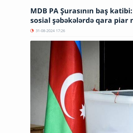
MDB PA Şurasının baş katibi
sosial şəbəkələrdə qara piar
31-08-2024
17:26