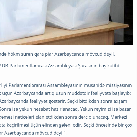
ərində hökm sürən qara piar Azərbaycanda mövcud deyil.
 MDB Parlamentlərarası Assambleyası Şurasının baş katibi
Birliyi Parlamentlərarası Assambleyasının müşahidə missiyasının
k üçün Azərbaycanda artıq uzun müddətdir fəaliyyətə başlayıb:
Azərbaycanda fəaliyyət göstərir. Seçki bitdikdən sonra axşam
 Sonra isə yekun hesabat hazırlanacaq. Yekun rəyimizi isə bazar
hkəməsi nəticələri elan etdikdən sonra dərc olunacaq. Mərkəzi
a keçirilməsi üçün əlindən gələni edir. Seçki öncəsində bir çox
iar Azərbaycanda mövcud deyil".