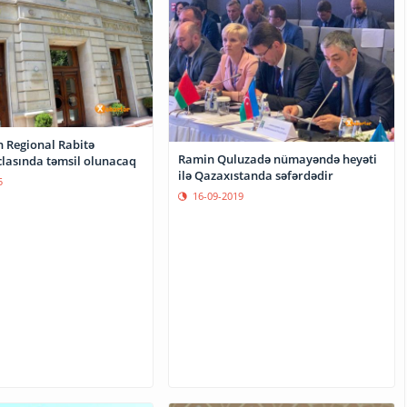
 Regional Rabitə
Ramin Quluzadə nümayəndə heyəti
iclasında təmsil olunacaq
ilə Qazaxıstanda səfərdədir
5
16-09-2019