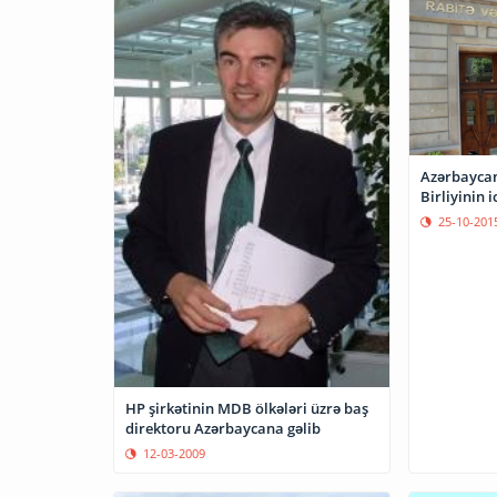
Azərbaycan
Birliyinin 
25-10-201
HP şirkətinin MDB ölkələri üzrə baş
direktoru Azərbaycana gəlib
12-03-2009