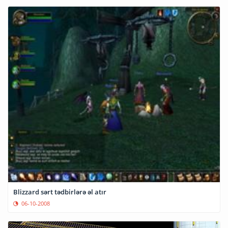
Blizzard sərt tədbirlərə əl atır
06-10-2008