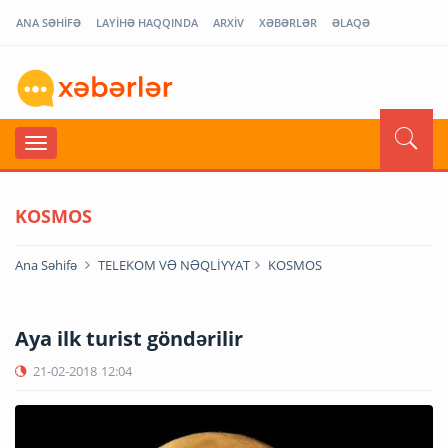
ANA SƏHİFƏ
LAYİHƏ HAQQINDA
ARXİV
XƏBƏRLƏR
ƏLAQƏ
KOSMOS
Ana Səhifə
TELEKOM VƏ NƏQLİYYAT
KOSMOS
Aya ilk turist göndərilir
21-02-2018
12:04