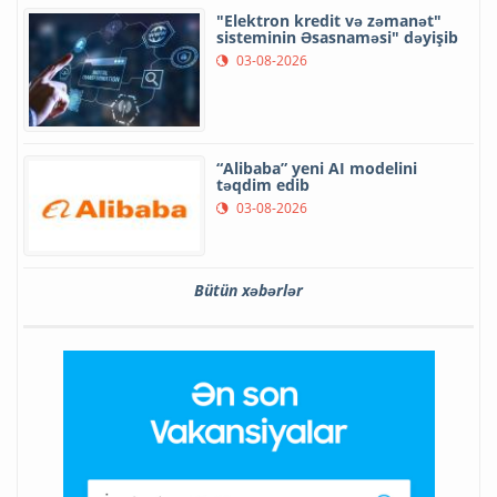
"Elektron kredit və zəmanət"
sisteminin Əsasnaməsi" dəyişib
03-08-2026
“Alibaba” yeni AI modelini
təqdim edib
03-08-2026
Bütün xəbərlər