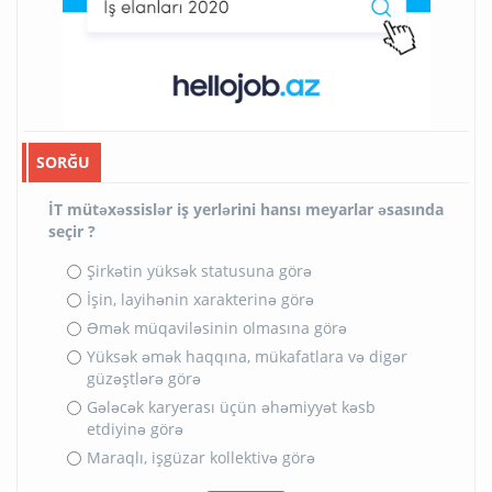
SORĞU
İT mütəxəssislər iş yerlərini hansı meyarlar əsasında
seçir ?
Şirkətin yüksək statusuna görə
İşin, layihənin xarakterinə görə
Əmək müqaviləsinin olmasına görə
Yüksək əmək haqqına, mükafatlara və digər
güzəştlərə görə
Gələcək karyerası üçün əhəmiyyət kəsb
etdiyinə görə
Maraqlı, işgüzar kollektivə görə