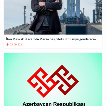
İlon Mask iki il ərzində Marsa beş pilotsuz missiya göndərəcək
23-09-2024