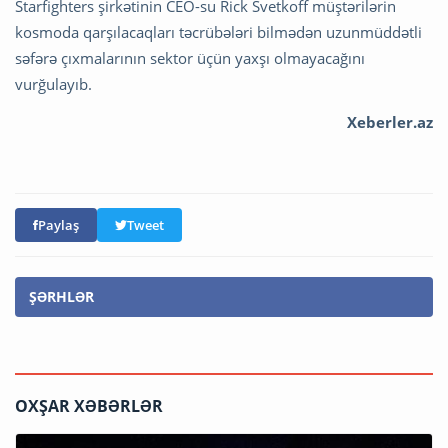
Starfighters şirkətinin CEO-su Rick Svetkoff müştərilərin
kosmoda qarşılacaqları təcrübələri bilmədən uzunmüddətli
səfərə çıxmalarının sektor üçün yaxşı olmayacağını
vurğulayıb.
Xeberler.az
Paylaş
Tweet
ŞƏRHLƏR
OXŞAR XƏBƏRLƏR