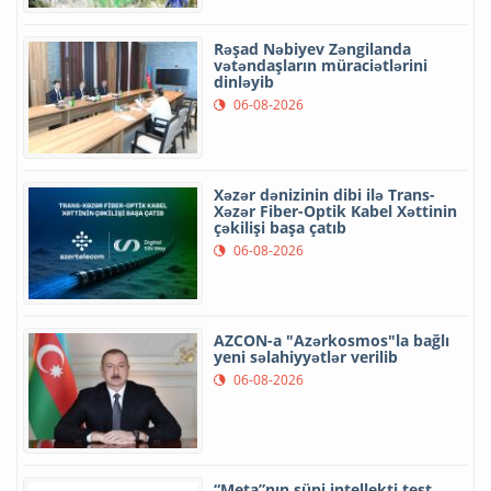
Rəşad Nəbiyev Zəngilanda
vətəndaşların müraciətlərini
dinləyib
06-08-2026
Xəzər dənizinin dibi ilə Trans-
Xəzər Fiber-Optik Kabel Xəttinin
çəkilişi başa çatıb
06-08-2026
AZCON-a "Azərkosmos"la bağlı
yeni səlahiyyətlər verilib
06-08-2026
“Meta”nın süni intellekti test