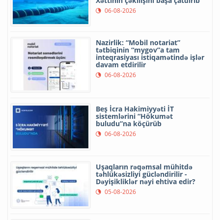
Xəttinin çəkilişini başa çatdırıb
06-08-2026
Nazirlik: “Mobil notariat”
tətbiqinin “mygov”a tam
inteqrasiyası istiqamətində işlər
davam etdirilir
06-08-2026
Beş İcra Hakimiyyəti İT
sistemlərini “Hökumət
buludu”na köçürüb
06-08-2026
Uşaqların rəqəmsal mühitdə
təhlükəsizliyi gücləndirilir -
Dəyişikliklər nəyi ehtiva edir?
05-08-2026