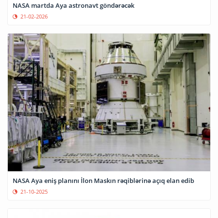
NASA martda Aya astronavt göndərəcək
21-02-2026
NASA Aya eniş planını İlon Maskın rəqiblərinə açıq elan edib
21-10-2025