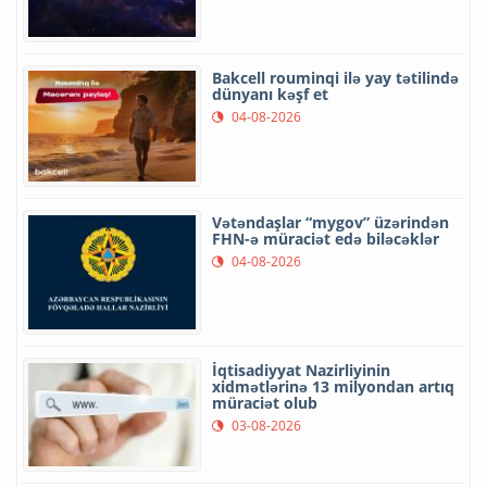
Bakcell rouminqi ilə yay tətilində
dünyanı kəşf et
04-08-2026
Vətəndaşlar “mygov” üzərindən
FHN-ə müraciət edə biləcəklər
04-08-2026
İqtisadiyyat Nazirliyinin
xidmətlərinə 13 milyondan artıq
müraciət olub
03-08-2026