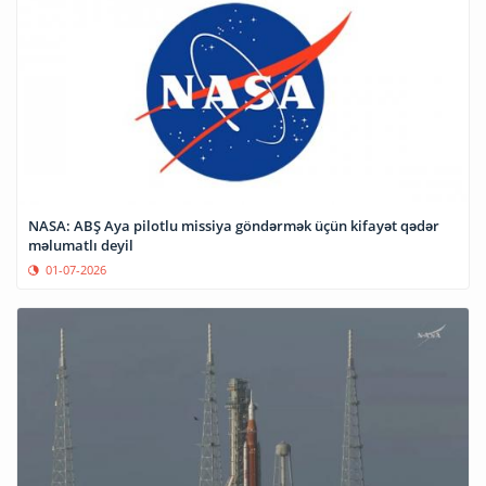
NASA: ABŞ Aya pilotlu missiya göndərmək üçün kifayət qədər
məlumatlı deyil
01-07-2026