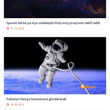
SpaceX NASA-ya Aya sadələşdirilmiş eniş proqramı təklif edib
31-10-2025
Pakistan fəzaya kosmonavt göndərəcək
10-08-2019