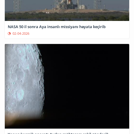
NASA 50 il sonra Aya insanlı missiyanı həyata keçirib
02-04-2026