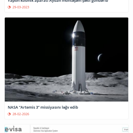
Yapon kosmik aparatı Aydan möhtəşəm şəkil göndərib
29-03-2023
NASA “Artemis 3” missiyasını ləğv edib
28-02-2026