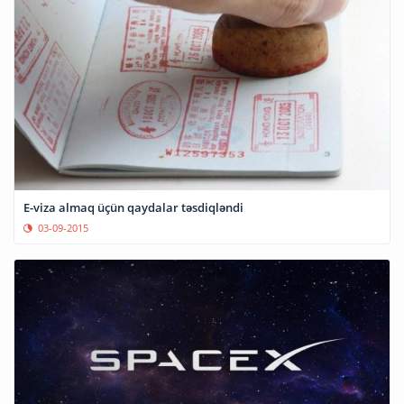
E-viza almaq üçün qaydalar təsdiqləndi
03-09-2015