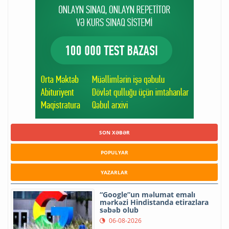
SON XƏBƏR
POPULYAR
YAZARLAR
“Google”un məlumat emalı
mərkəzi Hindistanda etirazlara
səbəb olub
06-08-2026