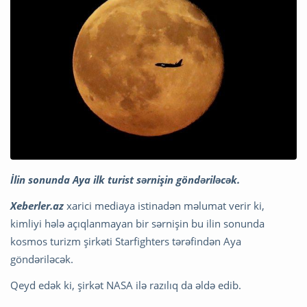
İlin sonunda Aya ilk turist sərnişin göndəriləcək.
Xeberler.az
xarici mediaya istinadən məlumat verir ki,
kimliyi hələ açıqlanmayan bir sərnişin bu ilin sonunda
kosmos turizm şirkəti Starfighters tərəfindən Aya
göndəriləcək.
Qeyd edək ki, şirkət NASA ilə razılıq da əldə edib.