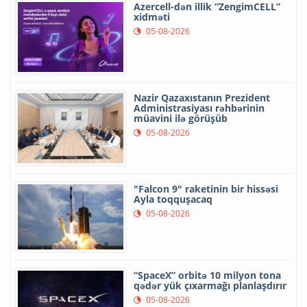
Azercell-dən illik “ZengimCELL”
xidməti
05-08-2026
Nazir Qazaxıstanın Prezident
Administrasiyası rəhbərinin
müavini ilə görüşüb
05-08-2026
"Falcon 9" raketinin bir hissəsi
Ayla toqquşacaq
05-08-2026
“SpaceX” orbitə 10 milyon tona
qədər yük çıxarmağı planlaşdırır
05-08-2026