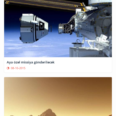
Aya özəl missiya göndəriləcək
08-10-2015