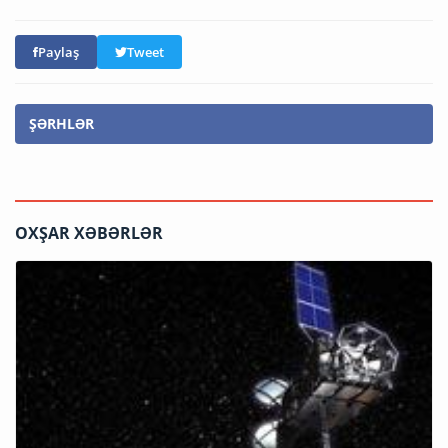
Paylaş
Tweet
ŞƏRHLƏR
OXŞAR XƏBƏRLƏR