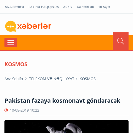
ANA SƏHİFƏ
LAYİHƏ HAQQINDA
ARXİV
XƏBƏRLƏR
ƏLAQƏ
KOSMOS
Ana Səhifə
TELEKOM VƏ NƏQLİYYAT
KOSMOS
Pakistan fəzaya kosmonavt göndərəcək
10-08-2019
10:22