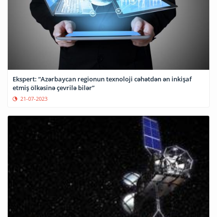
Ekspert: “Azərbaycan regionun texnoloji cəhətdən ən inkişaf
etmiş ölkəsinə çevrilə bilər”
21-07-2023