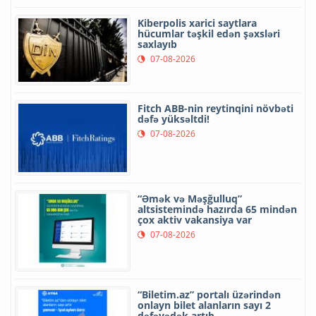
Kiberpolis xarici saytlara
hücumlar təşkil edən şəxsləri
saxlayıb
07-08-2026
Fitch ABB-nin reytinqini növbəti
dəfə yüksəltdi!
07-08-2026
“Əmək və Məşğulluq”
altsistemində hazırda 65 mindən
çox aktiv vakansiya var
07-08-2026
“Biletim.az” portalı üzərindən
onlayn bilet alanların sayı 2
dəfəyədək artıb