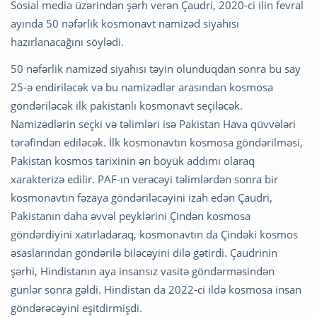
Sosial media üzərindən şərh verən Çaudri, 2020-ci ilin fevral
ayında 50 nəfərlik kosmonavt namizəd siyahısı
hazırlanacağını söylədi.
50 nəfərlik namizəd siyahısı təyin olunduqdan sonra bu say
25-ə endiriləcək və bu namizədlər arasından kosmosa
göndəriləcək ilk pakistanlı kosmonavt seçiləcək.
Namizədlərin seçki və təlimləri isə Pakistan Hava qüvvələri
tərəfindən ediləcək. İlk kosmonavtın kosmosa göndərilməsi,
Pakistan kosmos tarixinin ən böyük addımı olaraq
xarakterizə edilir. PAF-ın verəcəyi təlimlərdən sonra bir
kosmonavtın fəzaya göndəriləcəyini izah edən Çaudri,
Pakistanın daha əvvəl peyklərini Çindən kosmosa
göndərdiyini xatırladaraq, kosmonavtın da Çindəki kosmos
əsaslarından göndərilə biləcəyini dilə gətirdi. Çaudrinin
şərhi, Hindistanın aya insansız vasitə göndərməsindən
günlər sonra gəldi. Hindistan da 2022-ci ildə kosmosa insan
göndərəcəyini eşitdirmişdi.