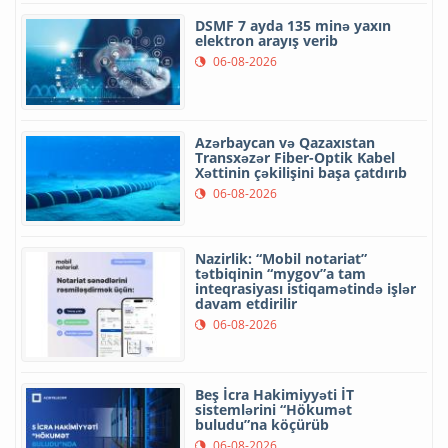
DSMF 7 ayda 135 minə yaxın
elektron arayış verib
06-08-2026
Azərbaycan və Qazaxıstan
Transxəzər Fiber-Optik Kabel
Xəttinin çəkilişini başa çatdırıb
06-08-2026
Nazirlik: “Mobil notariat”
tətbiqinin “mygov”a tam
inteqrasiyası istiqamətində işlər
davam etdirilir
06-08-2026
Beş İcra Hakimiyyəti İT
sistemlərini “Hökumət
buludu”na köçürüb
06-08-2026