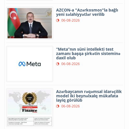
AZCON-a "Azərkosmos"la bağlı
yeni səlahiyyətlər verilib
06-08-2026
“Meta”nın süni intellekti test
zamanı başqa şirkətin sisteminə
daxil olub
06-08-2026
Azərbaycanın rəqəmsal idarəçilik
model iki beynəlxalq mükafata
layiq görülüb
06-08-2026