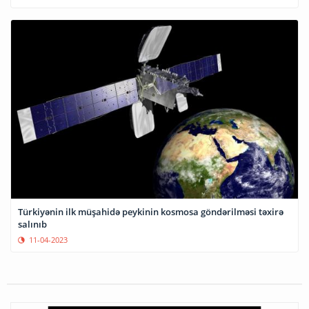
Türkiyənin ilk müşahidə peykinin kosmosa göndərilməsi təxirə
salınıb
11-04-2023