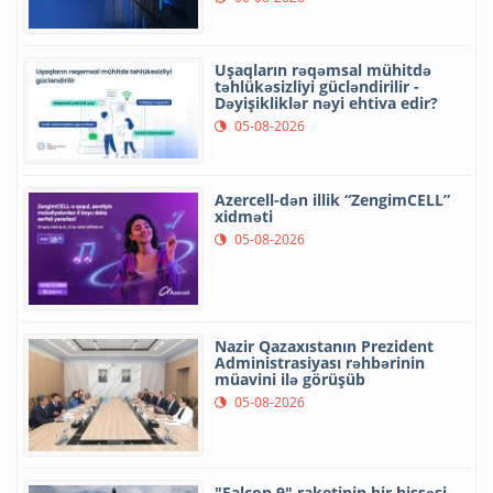
Uşaqların rəqəmsal mühitdə
təhlükəsizliyi gücləndirilir -
Dəyişikliklər nəyi ehtiva edir?
05-08-2026
Azercell-dən illik “ZengimCELL”
xidməti
05-08-2026
Nazir Qazaxıstanın Prezident
Administrasiyası rəhbərinin
müavini ilə görüşüb
05-08-2026
"Falcon 9" raketinin bir hissəsi