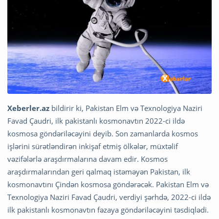
Xeberler.az
bildirir ki, Pakistan Elm və Texnologiya Naziri
Favad Çaudri, ilk pakistanlı kosmonavtın 2022-ci ildə
kosmosa göndəriləcəyini deyib. Son zamanlarda kosmos
işlərini sürətləndirən inkişaf etmiş ölkələr, müxtəlif
vəzifələrlə araşdırmalarına davam edir. Kosmos
araşdırmalarından geri qalmaq istəməyən Pakistan, ilk
kosmonavtını Çindən kosmosa göndərəcək. Pakistan Elm və
Texnologiya Naziri Favad Çaudri, verdiyi şərhdə, 2022-ci ildə
ilk pakistanlı kosmonavtın fəzaya göndəriləcəyini təsdiqlədi.