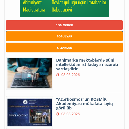
SON XƏBƏR
POPULYAR
YAZARLAR
Danimarka məktəblərdə süni
intellektdən istifadəyə nəzarəti
sərtləşdirir
08-08-2026
“Azərkosmos”un KOSMİK
Akademiyası mükafata layiq
görülüb
08-08-2026