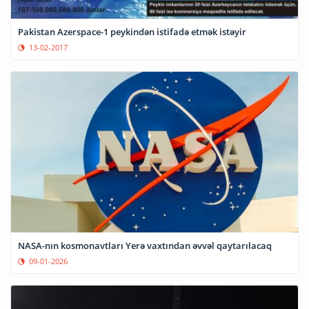
Pakistan Azerspace-1 peykindən istifadə etmək istəyir
13-02-2017
NASA-nın kosmonavtları Yerə vaxtından əvvəl qaytarılacaq
09-01-2026