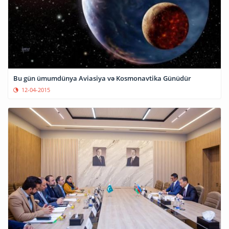
Bu gün ümumdünya Aviasiya və Kosmonavtika Günüdür
12-04-2015