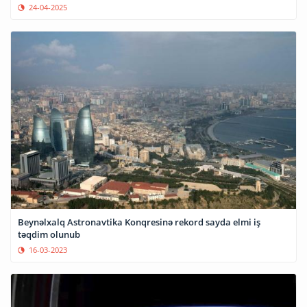
24-04-2025
Beynəlxalq Astronavtika Konqresinə rekord sayda elmi iş
təqdim olunub
16-03-2023