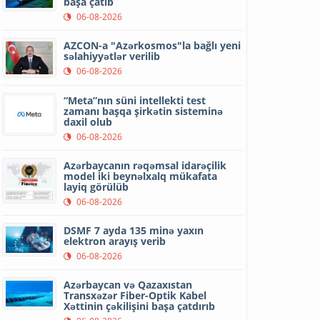
başa çatıb
06-08-2026
AZCON-a "Azərkosmos"la bağlı yeni
səlahiyyətlər verilib
06-08-2026
“Meta”nın süni intellekti test
zamanı başqa şirkətin sisteminə
daxil olub
06-08-2026
Azərbaycanın rəqəmsal idarəçilik
model iki beynəlxalq mükafata
layiq görülüb
06-08-2026
DSMF 7 ayda 135 minə yaxın
elektron arayış verib
06-08-2026
Azərbaycan və Qazaxıstan
Transxəzər Fiber-Optik Kabel
Xəttinin çəkilişini başa çatdırıb