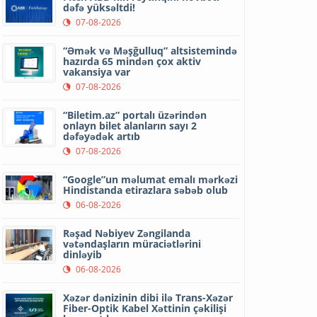
dəfə yüksəltdi!
07-08-2026
“Əmək və Məşğulluq” altsistemində
hazırda 65 mindən çox aktiv
vakansiya var
07-08-2026
“Biletim.az” portalı üzərindən
onlayn bilet alanların sayı 2
dəfəyədək artıb
07-08-2026
“Google”un məlumat emalı mərkəzi
Hindistanda etirazlara səbəb olub
06-08-2026
Rəşad Nəbiyev Zəngilanda
vətəndaşların müraciətlərini
dinləyib
06-08-2026
Xəzər dənizinin dibi ilə Trans-Xəzər
Fiber-Optik Kabel Xəttinin çəkilişi