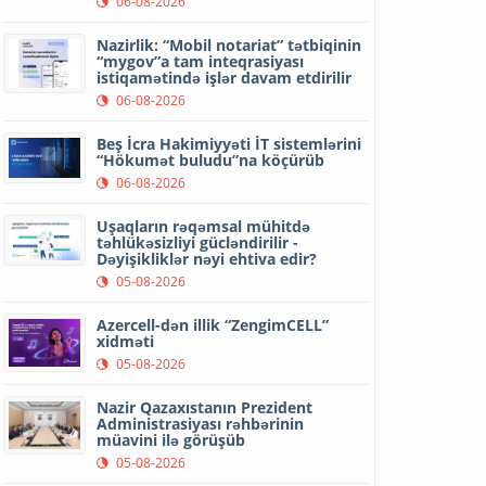
06-08-2026
Nazirlik: “Mobil notariat” tətbiqinin
“mygov”a tam inteqrasiyası
istiqamətində işlər davam etdirilir
06-08-2026
Beş İcra Hakimiyyəti İT sistemlərini
“Hökumət buludu”na köçürüb
06-08-2026
Uşaqların rəqəmsal mühitdə
təhlükəsizliyi gücləndirilir -
Dəyişikliklər nəyi ehtiva edir?
05-08-2026
Azercell-dən illik “ZengimCELL”
xidməti
05-08-2026
Nazir Qazaxıstanın Prezident
Administrasiyası rəhbərinin
müavini ilə görüşüb
05-08-2026