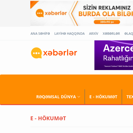
ANA SƏHİFƏ
LAYİHƏ HAQQINDA
ARXİV
XƏBƏRLƏR
ƏLA
RƏQƏMSAL DÜNYA
E - HÖKUMƏT
TE
E - HÖKUMƏT