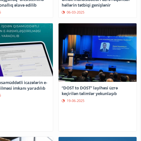
onallıq əlavə edilib
həllərin tətbiqi genişlənir
5
06-03-2025
samüddətli icazələrin e-
“DOST to DOST” layihəsi üzrə
ilməsi imkanı yaradılıb
keçirilən təlimlər yekunlaşıb
5
19-06-2025