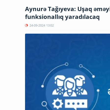
Aynurə Tağıyeva: Uşaq əməyi
funksionallıq yaradılacaq
24-09-2024
13:02