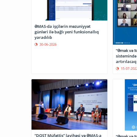
ƏMAS-da işçilərin məzuniyyət
günləri ilə bağlı yeni funksionallıq
yaradılıb
30-06-2026
“Əmək və M
sistemində 
15-07-202
“DOST Müfəttiş” layihəsi və ƏMAS-a
“Əmək və M