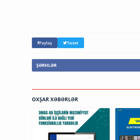
Paylaş
Tweet
ŞƏRHLƏR
OXŞAR XƏBƏRLƏR