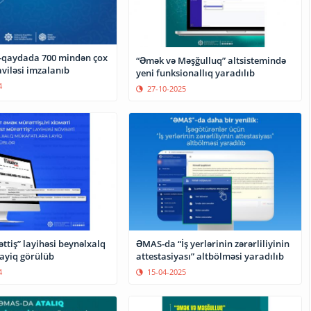
-qaydada 700 mindən çox
“Əmək və Məşğulluq” altsistemində
iləsi imzalanıb
yeni funksionallıq yaradılıb
4
27-10-2025
ƏMAS-da “İş yerlərinin zərərliliyinin
tiş” layihəsi beynəlxalq
attestasiyası” altbölməsi yaradılıb
ayiq görülüb
15-04-2025
4