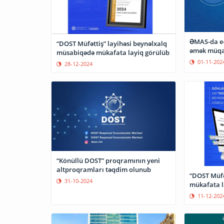
ƏMAS-da e
“DOST Müfəttiş” layihəsi beynəlxalq
əmək müqav
müsabiqədə mükafata layiq görülüb
01-11-202
28-12-2024
“Könüllü DOST” proqramının yeni
altproqramları təqdim olunub
“DOST Müfət
31-10-2024
mükafata l
11-12-202