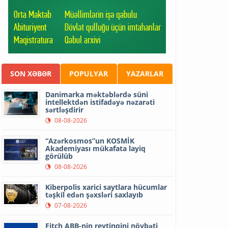
SON XƏBƏR
POPULYAR
YAZARLAR
Danimarka məktəblərdə süni
intellektdən istifadəyə nəzarəti
sərtləşdirir
08-08-2026
“Azərkosmos”un KOSMİK
Akademiyası mükafata layiq
görülüb
08-08-2026
Kiberpolis xarici saytlara hücumlar
təşkil edən şəxsləri saxlayıb
07-08-2026
Fitch ABB-nin reytinqini növbəti