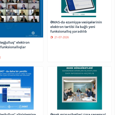
ƏMAS-da ezamiyyə vəsiqələrinin
elektron tərtibi ilə bağlı yeni
funksionallıq yaradılıb
21-07-2026
əşğulluq” elektron
funksionallıqlar
artırılacaq
2
əşğulluq” altsisteminə
Əmək münasibətləri üzrə rəqəmsal