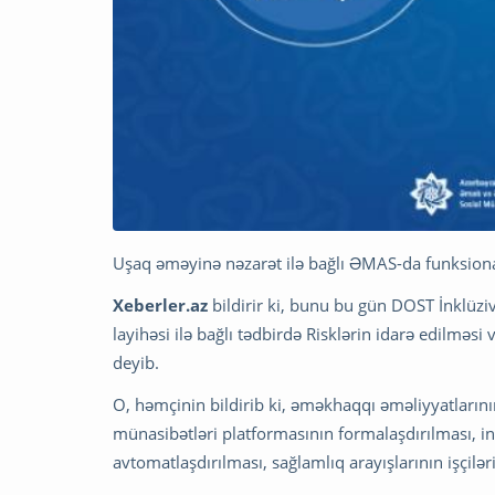
Uşaq əməyinə nəzarət ilə bağlı ƏMAS-da funksional
Xeberler.az
bildirir ki, bunu bu gün DOST İnklüziv
layihəsi ilə bağlı tədbirdə Risklərin idarə edilmə
deyib.
O, həmçinin bildirib ki, əməkhaqqı əməliyyatlarını
münasibətləri platformasının formalaşdırılması, in
avtomatlaşdırılması, sağlamlıq arayışlarının işçilə