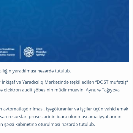
lığın yaradılması nəzərdə tutulub.
 İnkişaf və Yaradıcılıq Mərkəzində təşkil edilən “DOST müfəttiş”
si və elektron audit şöbəsinin müdir müavini Aynurə Tağıyeva
n avtomatlaşdırılması, işəgötürənlər və işçilər üçün vahid əmək
san resursları proseslərinin idarə olunması əməliyyatlarının
rin şəxsi kabinetinə ötürülməsi nəzərdə tutulub.