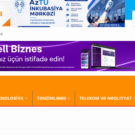
QƏ
XNOLOGİYA
TƏNZİMLƏMƏ
TELEKOM VƏ NƏQLİYYAT