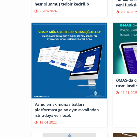
həsr olunmuş tədbir keçirilib
yeni funksi
25-09-2024
29-04-202
ƏMAS-da qı
rəsmiləşdir
11-11-202
Vahid əmək münasibətləri
platforması gələn ayın əvvəlindən
istifadəyə veriləcək
18-04-2022