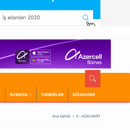
RUBRİKA
TƏDBİRLƏR
MÜSAHİBƏ
Ana Səhifə
E - HÖKUMƏT