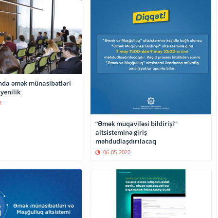
da əmək münasibətləri
yenilik
2
“Əmək müqaviləsi bildirişi”
altsisteminə giriş
məhdudlaşdırılacaq
06-05-2022