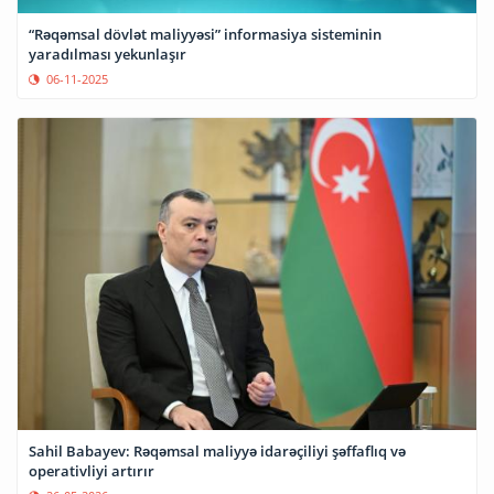
“Rəqəmsal dövlət maliyyəsi” informasiya sisteminin
yaradılması yekunlaşır
06-11-2025
Sahil Babayev: Rəqəmsal maliyyə idarəçiliyi şəffaflıq və
operativliyi artırır