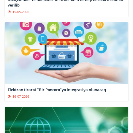
verilib
15-05-2026
Elektron ticarət "Bir Pəncərə"yə inteqrasiya olunacaq
16-07-2026