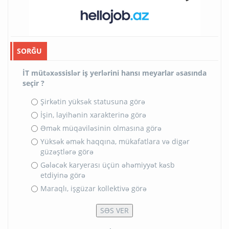
SORĞU
İT mütəxəssislər iş yerlərini hansı meyarlar əsasında
seçir ?
Şirkətin yüksək statusuna görə
İşin, layihənin xarakterinə görə
Əmək müqaviləsinin olmasına görə
Yüksək əmək haqqına, mükafatlara və digər
güzəştlərə görə
Gələcək karyerası üçün əhəmiyyət kəsb
etdiyinə görə
Maraqlı, işgüzar kollektivə görə