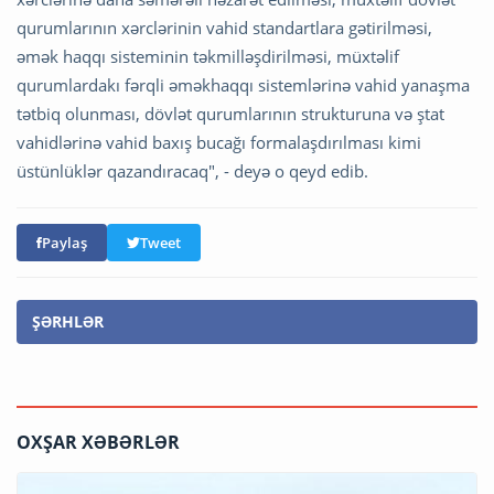
qurumlarının xərclərinin vahid standartlara gətirilməsi,
əmək haqqı sisteminin təkmilləşdirilməsi, müxtəlif
qurumlardakı fərqli əməkhaqqı sistemlərinə vahid yanaşma
tətbiq olunması, dövlət qurumlarının strukturuna və ştat
vahidlərinə vahid baxış bucağı formalaşdırılması kimi
üstünlüklər qazandıracaq", - deyə o qeyd edib.
Paylaş
Tweet
ŞƏRHLƏR
OXŞAR XƏBƏRLƏR