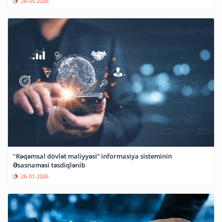
26-05-2026
"Rəqəmsal dövlət maliyyəsi” informasiya sisteminin
Əsasnaməsi təsdiqlənib
26-01-2026