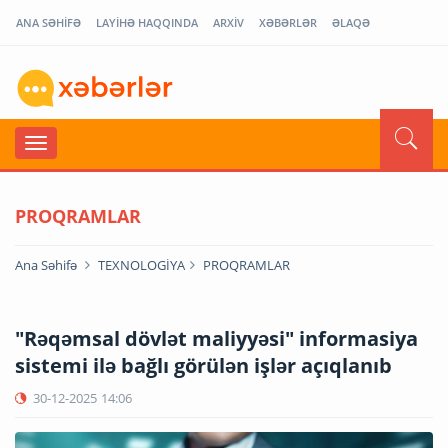
ANA SƏHİFƏ
LAYİHƏ HAQQINDA
ARXİV
XƏBƏRLƏR
ƏLAQƏ
PROQRAMLAR
Ana Səhifə
TEXNOLOGİYA
PROQRAMLAR
"Rəqəmsal dövlət maliyyəsi" informasiya
sistemi ilə bağlı görülən işlər açıqlanıb
30-12-2025
14:06