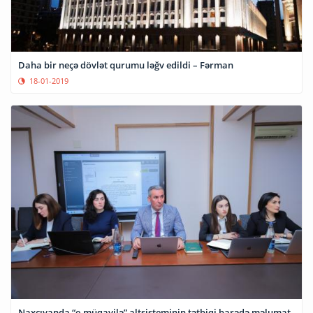
Daha bir neçə dövlət qurumu ləğv edildi – Fərman
18-01-2019
Naxçıvanda “e-müqavilə” altsisteminin tətbiqi barədə məlumat