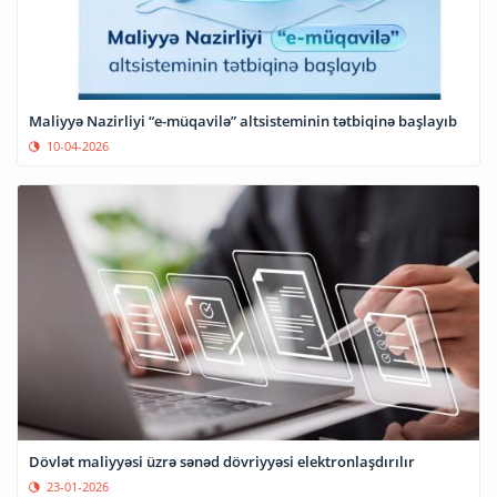
Maliyyə Nazirliyi “e-müqavilə” altsisteminin tətbiqinə başlayıb
10-04-2026
Dövlət maliyyəsi üzrə sənəd dövriyyəsi elektronlaşdırılır
23-01-2026