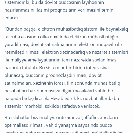
sistemidir ki, bu da dövlət büdcəsinin layihəsinin
hazırlanmasını, lazımi proqnozların verilməsini təmin
edəcək.
"Bundan başqa, elektron mühasibatlıq sistemi ilə beynəlxalq
təcrübə əsasında ölkə daxilində elektron mühasibatlığın
yaradılması, dövlət satınalmalarının elektron müqavilə ilə
rəsmiləşdirilməsi, elektron xəzinədarlıq və nəzarət sistemləri
ilə maliyyə əməliyyatlarının tam nəzarətdə saxlanılması
nəzərdə tutulub. Bu sistemlər bir-birinə inteqrasiya
olunacaq, büdcənin proqnozlaşdırılması, dövlət
satınalmaları, xəzinənin icrası, ilin sonunda mühasibatlıq
hesabatları hazırlanması və digər məsələləri vahid bir
halqada birləşdirəcək. Hesab edirik ki, növbəti illərdə bu
sistemlər mərhələli şəkildə istifadəyə veriləcək.
​Bu islahatlar bizə maliyyə intizamı və şəffaflıq, xərclərin
optimallaşdırılması, vahid yanaşma sayəsində büdcə
xərclərinə daha səmərəli nəzarət edilməsi, müxtəlif dövlət