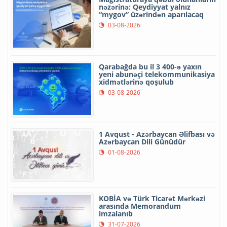
nəzərinə: Qeydiyyat yalnız
“mygov” üzərindən aparılacaq
03-08-2026
Qarabağda bu il 3 400-ə yaxın
yeni abunəçi telekommunikasiya
xidmətlərinə qoşulub
03-08-2026
1 Avqust - Azərbaycan Əlifbası və
Azərbaycan Dili Günüdür
01-08-2026
KOBİA və Türk Ticarət Mərkəzi
arasında Memorandum
imzalanıb
31-07-2026