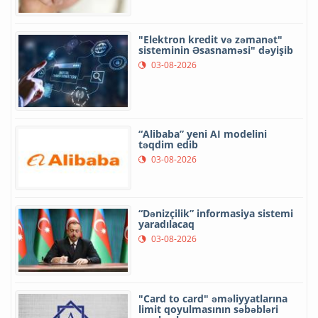
"Elektron kredit və zəmanət"
sisteminin Əsasnaməsi" dəyişib
03-08-2026
“Alibaba” yeni AI modelini
təqdim edib
03-08-2026
“Dənizçilik” informasiya sistemi
yaradılacaq
03-08-2026
"Card to card" əməliyyatlarına
limit qoyulmasının səbəbləri