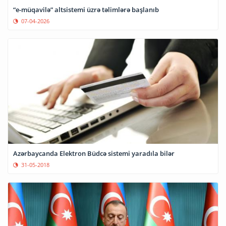
“e-müqavilə” altsistemi üzrə təlimlərə başlanıb
07-04-2026
Azərbaycanda Elektron Büdcə sistemi yaradıla bilər
31-05-2018