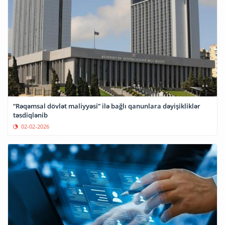
“Rəqəmsal dövlət maliyyəsi” ilə bağlı qanunlara dəyişikliklər
təsdiqlənib
02-02-2026