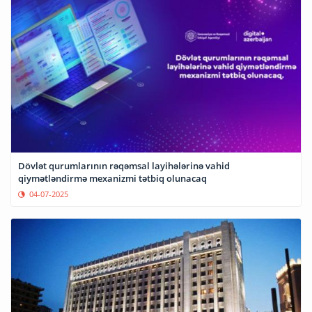
Dövlət qurumlarının rəqəmsal layihələrinə vahid
qiymətləndirmə mexanizmi tətbiq olunacaq
04-07-2025