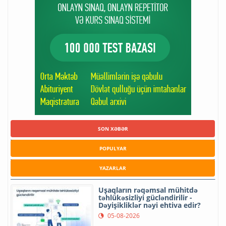
SON XƏBƏR
POPULYAR
YAZARLAR
Uşaqların rəqəmsal mühitdə
təhlükəsizliyi gücləndirilir -
Dəyişikliklər nəyi ehtiva edir?
05-08-2026