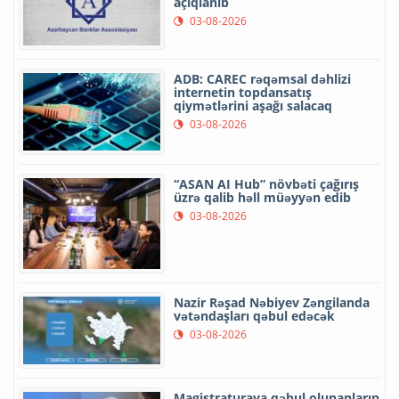
açıqlanıb
03-08-2026
ADB: CAREC rəqəmsal dəhlizi
internetin topdansatış
qiymətlərini aşağı salacaq
03-08-2026
“ASAN AI Hub” növbəti çağırış
üzrə qalib həll müəyyən edib
03-08-2026
Nazir Rəşad Nəbiyev Zəngilanda
vətəndaşları qəbul edəcək
03-08-2026
Magistraturaya qəbul olunanların