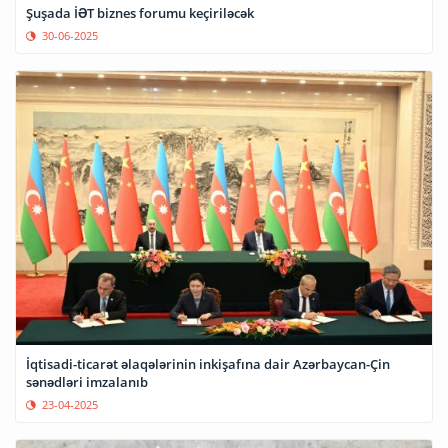
Şuşada İƏT biznes forumu keçiriləcək
30-06-2025
İqtisadi-ticarət əlaqələrinin inkişafına dair Azərbaycan-Çin
sənədləri imzalanıb
23-04-2025