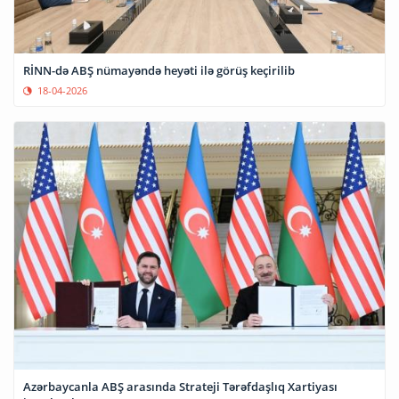
RİNN-də ABŞ nümayəndə heyəti ilə görüş keçirilib
18-04-2026
Azərbaycanla ABŞ arasında Strateji Tərəfdaşlıq Xartiyası