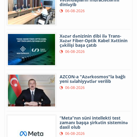
dinləyib
06-08-2026
Xəzər dənizinin dibi ilə Trans-
Xəzər Fiber-Optik Kabel Xəttinin
çəkilişi başa çatıb
06-08-2026
AZCON-a "Azərkosmos"la bağlı
yeni səlahiyyətlər verilib
06-08-2026
“Meta”nın süni intellekti test
zamanı başqa şirkətin sisteminə
daxil olub
06-08-2026