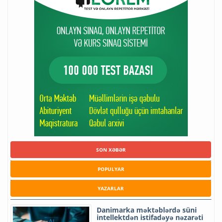
SON XƏBƏR
POPULYAR
YAZARLAR
Danimarka məktəblərdə süni
intellektdən istifadəyə nəzarəti