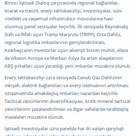
Birinci İqtisadi Dialoq çərçivəsində regional bağlantılar,
ticarət və tranzit, enerji təhlükəsizliyi, investisiyalar, süni
intellekt və rəqəmsal infrastruktur mövzularına həsr
olunmuş panel sessiyalar keçirilib. İlk sessiyada Beynəlxalq
Sülh və Rifah üçün Tramp Marşrutu (TRIPP), Orta Dəhliz,
regional logistika imkanlarının genişləndirilməsi,
Azərbaycanın investorlar üçün əlverişli biznes mühiti, eləcə
də ölkənin Avropa və Mərkəzi Asiya ilə artan əlaqələrinin
ABŞ şirkətləri üçün yaratdığı yeni imkanlar müzakirə olunub.
Enerji təhlükəsizliyi üzrə sessiyada Cənub Qaz Dəhlizinin
inkişafı, elektrik bağlantıları və enerji istehsalının artırılması
istiqamətində əməkdaşlıq imkanları nəzərdən keçirilib.
Təchizat zəncirlərinin diversifikasiyası, kritik mineral təchizat
zəncirlərinin şaxələndirilməsi və digər sahələrdə tərəfdaşlıq
məsələləri müzakirə olunub.
İqtisadi investisiyalar üzrə paneldə hər iki xalqın qarşılıqlı