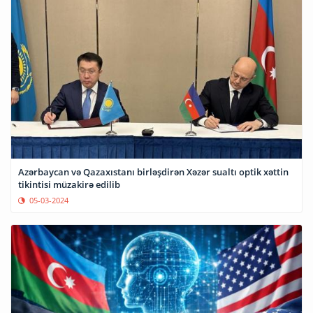
Azərbaycan və Qazaxıstanı birləşdirən Xəzər sualtı optik xəttin
tikintisi müzakirə edilib
05-03-2024