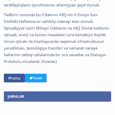
tərəfdaşlıqların qurulmasının əhəmiyyəti qeyd olunub.
Tədbirin sonunda bu il Bakının ABŞ-nin II Dünya Süni
İntellekt Həftəsinə ev sahibliyi edəcəyi elan olunub.
İqtisadiyyat naziri Mikayıl Cabbarov və ABŞ Dövlət katibinin
iqtisadi, enerji və biznes məsələləri üzrə köməkçisi Keyleb
Orrun iştirakı ilə Azərbaycanda rəqəmsal infrastrukturun
yaradılması, texnologiya transferi və səmərəli sənaye
həllərinin tətbiqi sahələrində bir sıra sənədlər və Dialoqun
Protokolu imzalanıb. (Azərtac)
Paylaş
Tweet
ŞƏRHLƏR