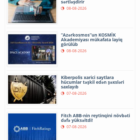
sərtləşdirir
08-08-2026
“Azərkosmos”un KOSMİK
Akademiyası mükafata layiq
görülüb
08-08-2026
Kiberpolis xarici saytlara
hücumlar təşkil edən şəxsləri
saxlayıb
07-08-2026
Fitch ABB-nin reytinqini növbəti
dəfə yüksəltdi!
07-08-2026