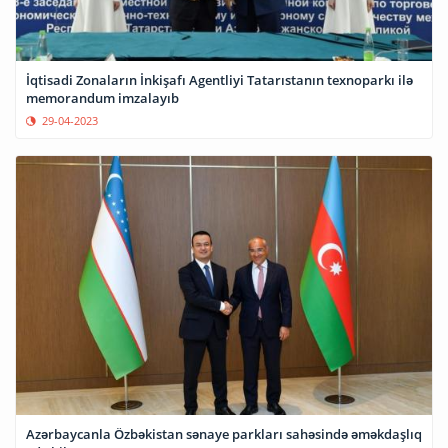
İqtisadi Zonaların İnkişafı Agentliyi Tatarıstanın texnoparkı ilə
memorandum imzalayıb
29-04-2023
Azərbaycanla Özbəkistan sənaye parkları sahəsində əməkdaşlıq