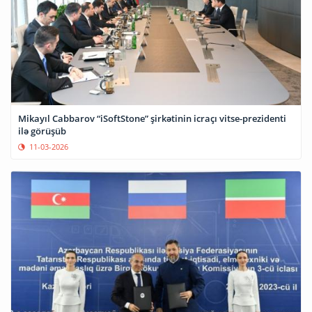
Mikayıl Cabbarov “iSoftStone” şirkətinin icraçı vitse-prezidenti
ilə görüşüb
11-03-2026