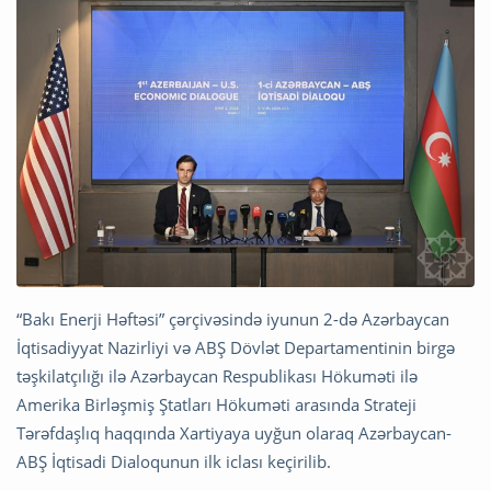
“Bakı Enerji Həftəsi” çərçivəsində iyunun 2-də Azərbaycan
İqtisadiyyat Nazirliyi və ABŞ Dövlət Departamentinin birgə
təşkilatçılığı ilə Azərbaycan Respublikası Hökuməti ilə
Amerika Birləşmiş Ştatları Hökuməti arasında Strateji
Tərəfdaşlıq haqqında Xartiyaya uyğun olaraq Azərbaycan-
ABŞ İqtisadi Dialoqunun ilk iclası keçirilib.