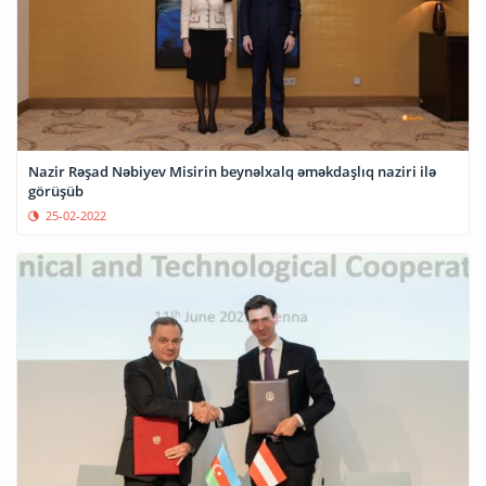
Nazir Rəşad Nəbiyev Misirin beynəlxalq əməkdaşlıq naziri ilə
görüşüb
25-02-2022