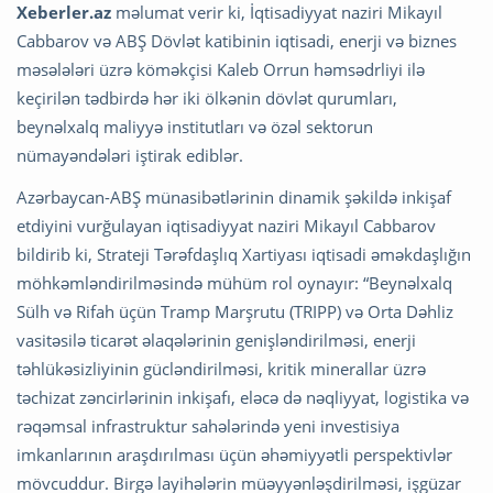
Xeberler.az
məlumat verir ki, İqtisadiyyat naziri Mikayıl
Cabbarov və ABŞ Dövlət katibinin iqtisadi, enerji və biznes
məsələləri üzrə köməkçisi Kaleb Orrun həmsədrliyi ilə
keçirilən tədbirdə hər iki ölkənin dövlət qurumları,
beynəlxalq maliyyə institutları və özəl sektorun
nümayəndələri iştirak ediblər.
Azərbaycan-ABŞ münasibətlərinin dinamik şəkildə inkişaf
etdiyini vurğulayan iqtisadiyyat naziri Mikayıl Cabbarov
bildirib ki, Strateji Tərəfdaşlıq Xartiyası iqtisadi əməkdaşlığın
möhkəmləndirilməsində mühüm rol oynayır: “Beynəlxalq
Sülh və Rifah üçün Tramp Marşrutu (TRIPP) və Orta Dəhliz
vasitəsilə ticarət əlaqələrinin genişləndirilməsi, enerji
təhlükəsizliyinin gücləndirilməsi, kritik minerallar üzrə
təchizat zəncirlərinin inkişafı, eləcə də nəqliyyat, logistika və
rəqəmsal infrastruktur sahələrində yeni investisiya
imkanlarının araşdırılması üçün əhəmiyyətli perspektivlər
mövcuddur. Birgə layihələrin müəyyənləşdirilməsi, işgüzar