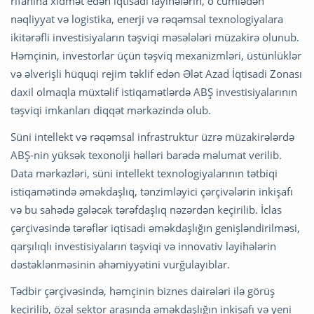
rifahına xidmət edən iqtisadi layihələrin, o cümlədən
nəqliyyat və logistika, enerji və rəqəmsal texnologiyalara
ikitərəfli investisiyaların təşviqi məsələləri müzakirə olunub.
Həmçinin, investorlar üçün təşviq mexanizmləri, üstünlüklər
və əlverişli hüquqi rejim təklif edən Ələt Azad İqtisadi Zonası
daxil olmaqla müxtəlif istiqamətlərdə ABŞ investisiyalarının
təşviqi imkanları diqqət mərkəzində olub.
Süni intellekt və rəqəmsal infrastruktur üzrə müzakirələrdə
ABŞ-nin yüksək texonolji həlləri barədə məlumat verilib.
Data mərkəzləri, süni intellekt texnologiyalarının tətbiqi
istiqamətində əməkdaşlıq, tənzimləyici çərçivələrin inkişafı
və bu sahədə gələcək tərəfdaşlıq nəzərdən keçirilib. İclas
çərçivəsində tərəflər iqtisadi əməkdaşlığın genişləndirilməsi,
qarşılıqlı investisiyaların təşviqi və innovativ layihələrin
dəstəklənməsinin əhəmiyyətini vurğulayıblar.
Tədbir çərçivəsində, həmçinin biznes dairələri ilə görüş
keçirilib, özəl sektor arasında əməkdaşlığın inkişafı və yeni