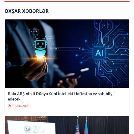
OXŞAR XƏBƏRLƏR
Bakı ABŞ-nin II Dünya Süni İntellekt Həftəsinə ev sahibliyi
edəcək
02-06-2026