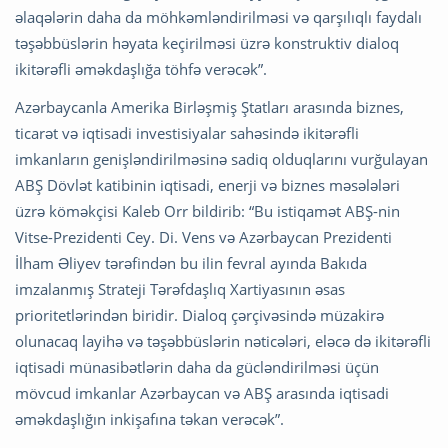
əlaqələrin daha da möhkəmləndirilməsi və qarşılıqlı faydalı
təşəbbüslərin həyata keçirilməsi üzrə konstruktiv dialoq
ikitərəfli əməkdaşlığa töhfə verəcək”.
Azərbaycanla Amerika Birləşmiş Ştatları arasında biznes,
ticarət və iqtisadi investisiyalar sahəsində ikitərəfli
imkanların genişləndirilməsinə sadiq olduqlarını vurğulayan
ABŞ Dövlət katibinin iqtisadi, enerji və biznes məsələləri
üzrə köməkçisi Kaleb Orr bildirib: “Bu istiqamət ABŞ-nin
Vitse-Prezidenti Cey. Di. Vens və Azərbaycan Prezidenti
İlham Əliyev tərəfindən bu ilin fevral ayında Bakıda
imzalanmış Strateji Tərəfdaşlıq Xartiyasının əsas
prioritetlərindən biridir. Dialoq çərçivəsində müzakirə
olunacaq layihə və təşəbbüslərin nəticələri, eləcə də ikitərəfli
iqtisadi münasibətlərin daha da gücləndirilməsi üçün
mövcud imkanlar Azərbaycan və ABŞ arasında iqtisadi
əməkdaşlığın inkişafına təkan verəcək”.