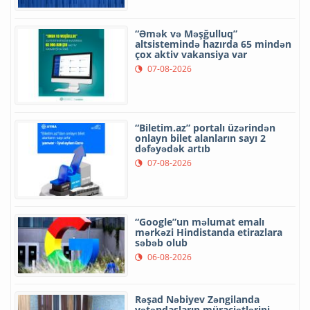
“Əmək və Məşğulluq”
altsistemində hazırda 65 mindən
çox aktiv vakansiya var
07-08-2026
“Biletim.az” portalı üzərindən
onlayn bilet alanların sayı 2
dəfəyədək artıb
07-08-2026
“Google”un məlumat emalı
mərkəzi Hindistanda etirazlara
səbəb olub
06-08-2026
Rəşad Nəbiyev Zəngilanda
vətəndaşların müraciətlərini