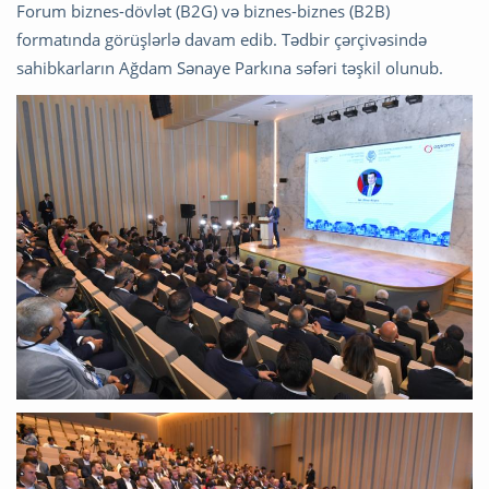
Forum biznes-dövlət (B2G) və biznes-biznes (B2B)
formatında görüşlərlə davam edib. Tədbir çərçivəsində
sahibkarların Ağdam Sənaye Parkına səfəri təşkil olunub.