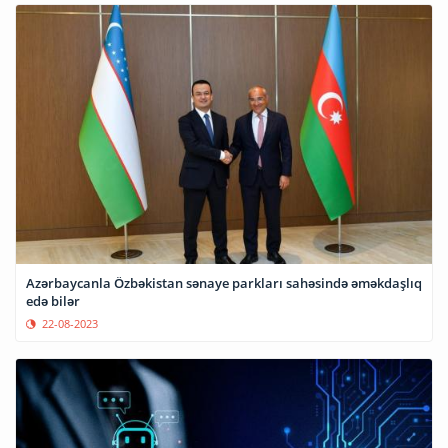
Azərbaycanla Özbəkistan sənaye parkları sahəsində əməkdaşlıq
edə bilər
22-08-2023