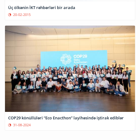
Üç ölkənin İKT rəhbərləri bir arada
20-02-2015
COP29 könüllüləri “Eco Enacthon” layihəsində iştirak ediblər
31-08-2024