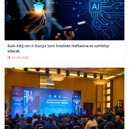
Bakı ABŞ-nin II Dünya Süni İntellekt Həftəsinə ev sahibliyi
edəcək
02-06-2026