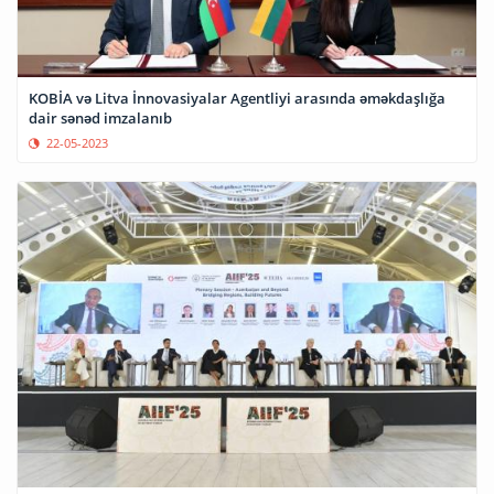
KOBİA və Litva İnnovasiyalar Agentliyi arasında əməkdaşlığa
dair sənəd imzalanıb
22-05-2023