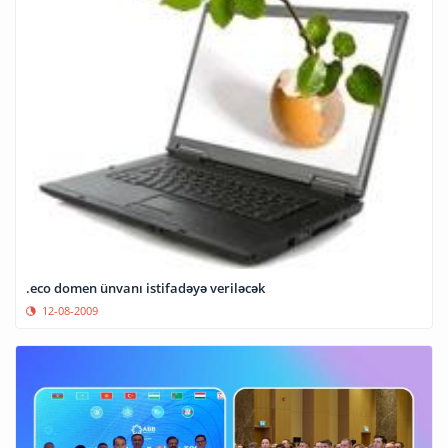
.eco domen ünvanı istifadəyə veriləcək
12-08-2009