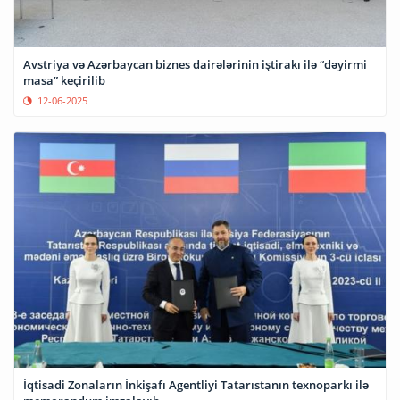
Avstriya və Azərbaycan biznes dairələrinin iştirakı ilə “dəyirmi
masa” keçirilib
12-06-2025
İqtisadi Zonaların İnkişafı Agentliyi Tatarıstanın texnoparkı ilə