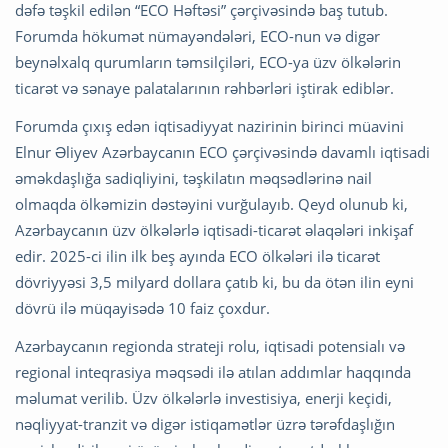
dəfə təşkil edilən “ECO Həftəsi” çərçivəsində baş tutub.
Forumda hökumət nümayəndələri, ECO-nun və digər
beynəlxalq qurumların təmsilçiləri, ECO-ya üzv ölkələrin
ticarət və sənaye palatalarının rəhbərləri iştirak ediblər.
Forumda çıxış edən iqtisadiyyat nazirinin birinci müavini
Elnur Əliyev Azərbaycanın ECO çərçivəsində davamlı iqtisadi
əməkdaşlığa sadiqliyini, təşkilatın məqsədlərinə nail
olmaqda ölkəmizin dəstəyini vurğulayıb. Qeyd olunub ki,
Azərbaycanın üzv ölkələrlə iqtisadi-ticarət əlaqələri inkişaf
edir. 2025-ci ilin ilk beş ayında ECO ölkələri ilə ticarət
dövriyyəsi 3,5 milyard dollara çatıb ki, bu da ötən ilin eyni
dövrü ilə müqayisədə 10 faiz çoxdur.
Azərbaycanın regionda strateji rolu, iqtisadi potensialı və
regional inteqrasiya məqsədi ilə atılan addımlar haqqında
məlumat verilib. Üzv ölkələrlə investisiya, enerji keçidi,
nəqliyyat-tranzit və digər istiqamətlər üzrə tərəfdaşlığın