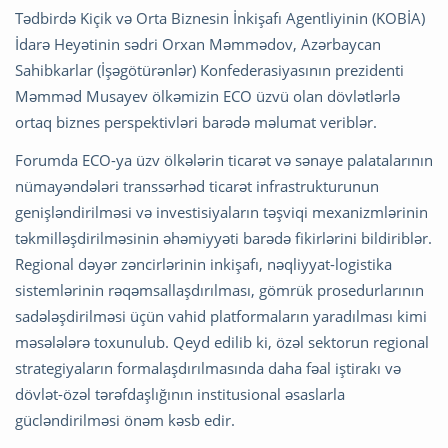
Tədbirdə Kiçik və Orta Biznesin İnkişafı Agentliyinin (KOBİA)
İdarə Heyətinin sədri Orxan Məmmədov, Azərbaycan
Sahibkarlar (İşəgötürənlər) Konfederasiyasının prezidenti
Məmməd Musayev ölkəmizin ECO üzvü olan dövlətlərlə
ortaq biznes perspektivləri barədə məlumat veriblər.
Forumda ECO-ya üzv ölkələrin ticarət və sənaye palatalarının
nümayəndələri transsərhəd ticarət infrastrukturunun
genişləndirilməsi və investisiyaların təşviqi mexanizmlərinin
təkmilləşdirilməsinin əhəmiyyəti barədə fikirlərini bildiriblər.
Regional dəyər zəncirlərinin inkişafı, nəqliyyat-logistika
sistemlərinin rəqəmsallaşdırılması, gömrük prosedurlarının
sadələşdirilməsi üçün vahid platformaların yaradılması kimi
məsələlərə toxunulub. Qeyd edilib ki, özəl sektorun regional
strategiyaların formalaşdırılmasında daha fəal iştirakı və
dövlət-özəl tərəfdaşlığının institusional əsaslarla
gücləndirilməsi önəm kəsb edir.