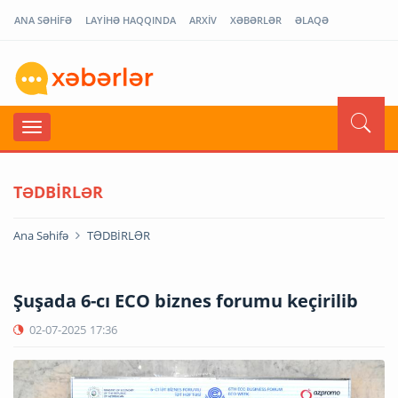
ANA SƏHİFƏ
LAYİHƏ HAQQINDA
ARXİV
XƏBƏRLƏR
ƏLAQƏ
TƏDBİRLƏR
Ana Səhifə
TƏDBİRLƏR
Şuşada 6-cı ECO biznes forumu keçirilib
02-07-2025
17:36