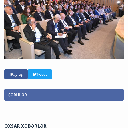
Paylaş
Tweet
ŞƏRHLƏR
OXŞAR XƏBƏRLƏR