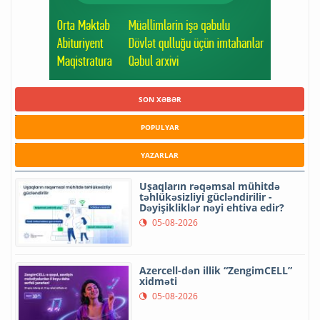
SON XƏBƏR
POPULYAR
YAZARLAR
Uşaqların rəqəmsal mühitdə
təhlükəsizliyi gücləndirilir -
Dəyişikliklər nəyi ehtiva edir?
05-08-2026
Azercell-dən illik “ZengimCELL”
xidməti
05-08-2026