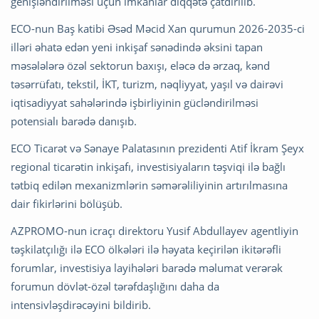
genişləndirilməsi üçün imkanlar diqqətə çatdırılıb.
ECO-nun Baş katibi Əsəd Məcid Xan qurumun 2026-2035-ci
illəri əhatə edən yeni inkişaf sənədində əksini tapan
məsələlərə özəl sektorun baxışı, eləcə də ərzaq, kənd
təsərrüfatı, tekstil, İKT, turizm, nəqliyyat, yaşıl və dairəvi
iqtisadiyyat sahələrində işbirliyinin gücləndirilməsi
potensialı barədə danışıb.
ECO Ticarət və Sənaye Palatasının prezidenti Atif İkram Şeyx
regional ticarətin inkişafı, investisiyaların təşviqi ilə bağlı
tətbiq edilən mexanizmlərin səmərəliliyinin artırılmasına
dair fikirlərini bölüşüb.
AZPROMO-nun icraçı direktoru Yusif Abdullayev agentliyin
təşkilatçılığı ilə ECO ölkələri ilə həyata keçirilən ikitərəfli
forumlar, investisiya layihələri barədə məlumat verərək
forumun dövlət-özəl tərəfdaşlığını daha da
intensivləşdirəcəyini bildirib.