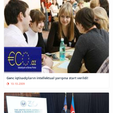
Gənc iqtisadçıların intellektual yarışına start verildi!
10-10-2009