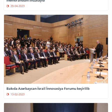
memorandum imzalayıb
29-04-2023
Bakıda Azərbaycan-İsrail İnnovasiya Forumu keçirilib
13-02-2023