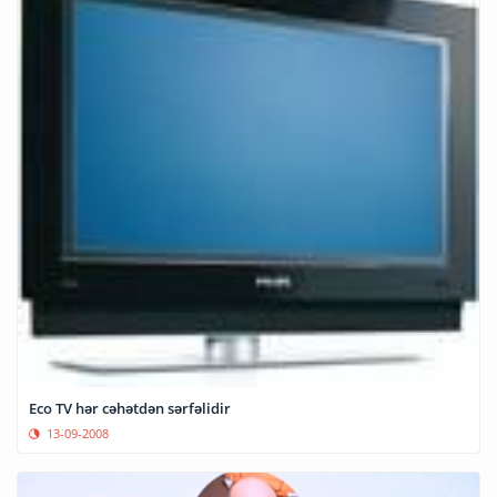
Eco TV hər cəhətdən sərfəlidir
13-09-2008