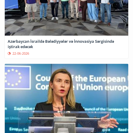
Azərbaycan İsraildə Bələdiyyələr və İnnovasiya Sərgisində
iştirak edəcək
22-06-2026