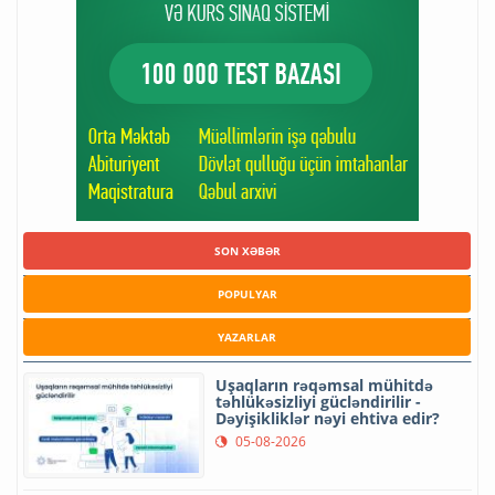
SON XƏBƏR
POPULYAR
YAZARLAR
Uşaqların rəqəmsal mühitdə
təhlükəsizliyi gücləndirilir -
Dəyişikliklər nəyi ehtiva edir?
05-08-2026