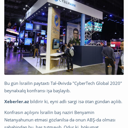
Bu gün İsrailin paytaxtı Təl-Əvivdə "CyberTech Global 2020"
beynəlxalq konfransı işə başlayıb.
Xeberler.az
bildirir ki, eyni adlı sərgi isə ötən gündən açılıb.
Konfrasın açılışını İsrailin baş naziri Benyamin
Netanyahunun etməsi gözlənilsə də onun ABŞ-da olması
səbəbindən bu, baş tutmayıb. Odur ki, hökumət