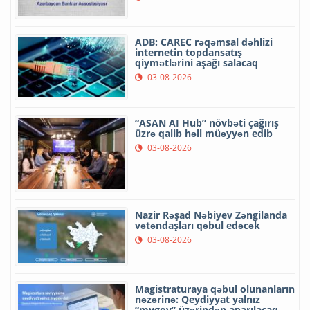
ADB: CAREC rəqəmsal dəhlizi
internetin topdansatış
qiymətlərini aşağı salacaq
03-08-2026
“ASAN AI Hub” növbəti çağırış
üzrə qalib həll müəyyən edib
03-08-2026
Nazir Rəşad Nəbiyev Zəngilanda
vətəndaşları qəbul edəcək
03-08-2026
Magistraturaya qəbul olunanların
nəzərinə: Qeydiyyat yalnız
“mygov” üzərindən aparılacaq