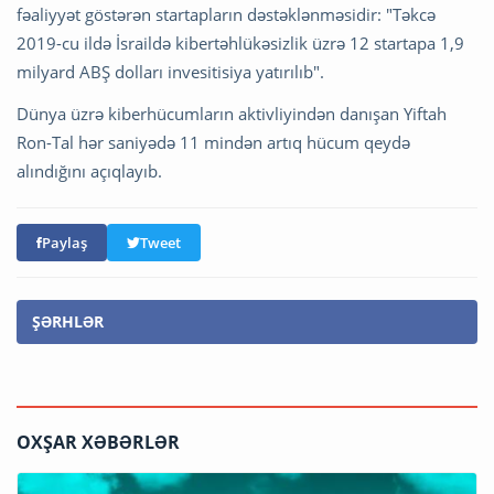
fəaliyyət göstərən startapların dəstəklənməsidir: "Təkcə
2019-cu ildə İsraildə kibertəhlükəsizlik üzrə 12 startapa 1,9
milyard ABŞ dolları invesitisiya yatırılıb".
Dünya üzrə kiberhücumların aktivliyindən danışan Yiftah
Ron-Tal hər saniyədə 11 mindən artıq hücum qeydə
alındığını açıqlayıb.
Paylaş
Tweet
ŞƏRHLƏR
OXŞAR XƏBƏRLƏR