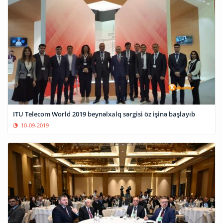
ITU Telecom World 2019 beynəlxalq sərgisi öz işinə başlayıb
10-09-2019