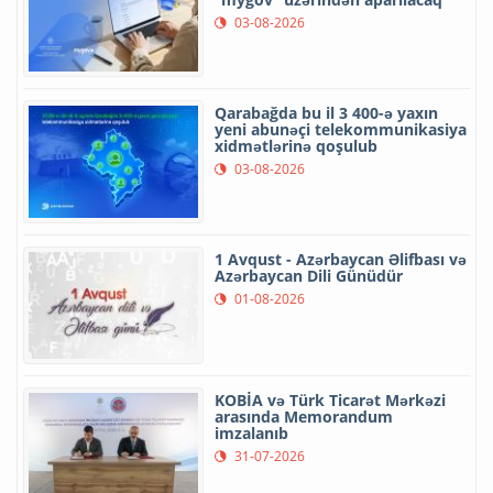
03-08-2026
Qarabağda bu il 3 400-ə yaxın
yeni abunəçi telekommunikasiya
xidmətlərinə qoşulub
03-08-2026
1 Avqust - Azərbaycan Əlifbası və
Azərbaycan Dili Günüdür
01-08-2026
KOBİA və Türk Ticarət Mərkəzi
arasında Memorandum
imzalanıb
31-07-2026