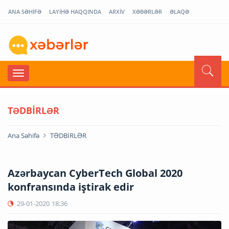
ANA SƏHİFƏ
LAYİHƏ HAQQINDA
ARXİV
XƏBƏRLƏR
ƏLAQƏ
TƏDBİRLƏR
Ana Səhifə
TƏDBİRLƏR
Azərbaycan CyberTech Global 2020
konfransında iştirak edir
29-01-2020
18:36