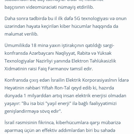
başçısının videomüraciəti nümayiş etdirilib.
Daha sonra tədbirdə bu il ilk dəfə 5G texnologiyası və onun
üzərindən həyata keçirilən kiber hücumlar haqqında da
məlumat verilib.
Ümumilikdə 18 minə yaxın iştirakçının qatıldığı sərgi-
konfransda Azərbaycanı Nəqliyyat, Rabitə və Yüksək
Texnologiyalar Nazirliyi yanında Elektron Təhlükəsizlik
Xidmətinin rəisi Faiq Fərmanov təmsil edir.
Konfransda çıxış edən İsrailin Elektrik Korporasiyaslnın İdarə
Heyətinin rəhbəri Yiftah Ron-Tal qeyd edib ki, hazırda
dünyada 1 milyarddan artıq insan elektrik enerjisi olmadan
yaşayır: "Bu isə bizi "yaşıl enerji" ilə bağlı fəaliyyətimizi
genişləndirməyə sövq edir".
İsrail rəsmisinin fikrincə, kiberhücumlara qarşı mübarizə
aparmaq üçün ən effektiv addımlardan biri bu sahədə