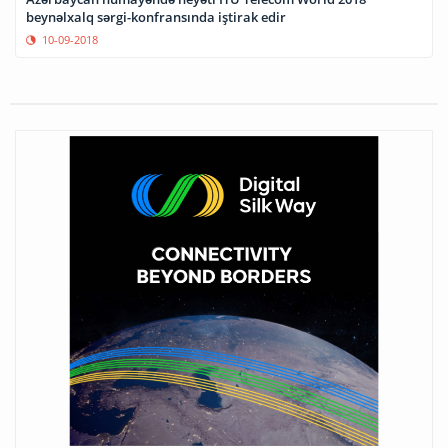
beynəlxalq sərgi-konfransında iştirak edir
10-09-2018