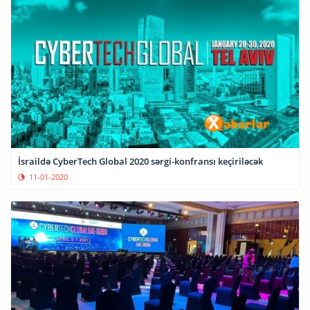
İsraildə CyberTech Global 2020 sərgi-konfransı keçiriləcək
11-01-2020