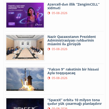
Azercell-dən illik “ZengimCELL”
xidməti
05-08-2026
Nazir Qazaxıstanın Prezident
Administrasiyası rəhbərinin
müavini ilə görüşüb
05-08-2026
"Falcon 9" raketinin bir hissəsi
Ayla toqquşacaq
05-08-2026
“SpaceX” orbitə 10 milyon tona
qədər yük çıxarmağı planlaşdırır
05-08-2026