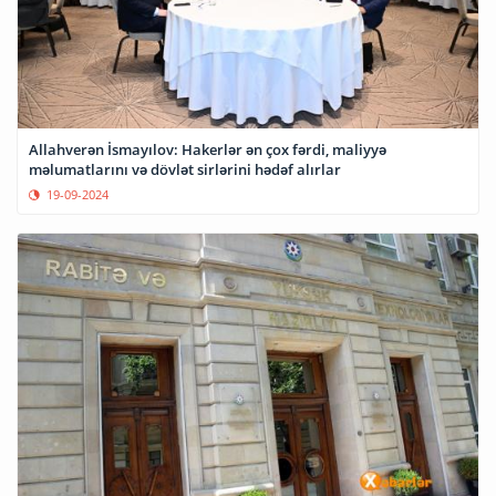
Allahverən İsmayılov: Hakerlər ən çox fərdi, maliyyə
məlumatlarını və dövlət sirlərini hədəf alırlar
19-09-2024