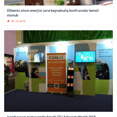
Ölkəmiz atom enerjisi üzrə beynəlxalq konfransda təmsil
olunub
06-10-2016
Azərbaycan nümayəndə heyəti ITU Telecom World 2018