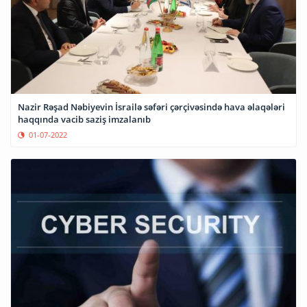
Nazir Rəşad Nəbiyevin İsrailə səfəri çərçivəsində hava əlaqələri
haqqında vacib saziş imzalanıb
01-07-2022