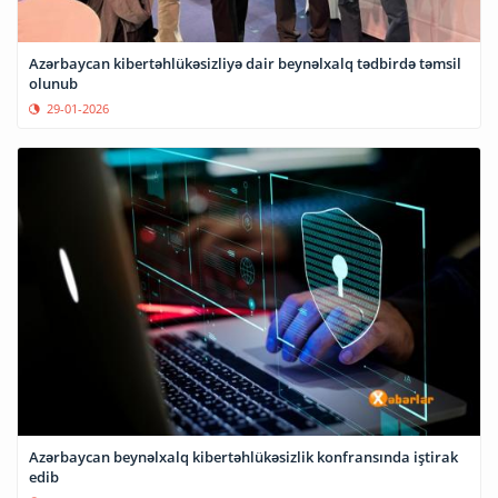
Azərbaycan kibertəhlükəsizliyə dair beynəlxalq tədbirdə təmsil
olunub
29-01-2026
Azərbaycan beynəlxalq kibertəhlükəsizlik konfransında iştirak
edib