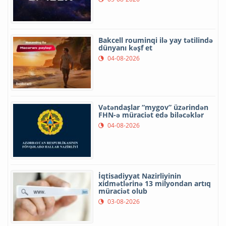
Bakcell rouminqi ilə yay tətilində
dünyanı kəşf et
04-08-2026
Vətəndaşlar “mygov” üzərindən
FHN-ə müraciət edə biləcəklər
04-08-2026
İqtisadiyyat Nazirliyinin
xidmətlərinə 13 milyondan artıq
müraciət olub
03-08-2026