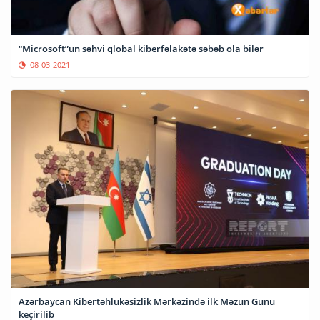
“Microsoft”un səhvi qlobal kiberfəlakətə səbəb ola bilər
08-03-2021
Azərbaycan Kibertəhlükəsizlik Mərkəzində ilk Məzun Günü
keçirilib