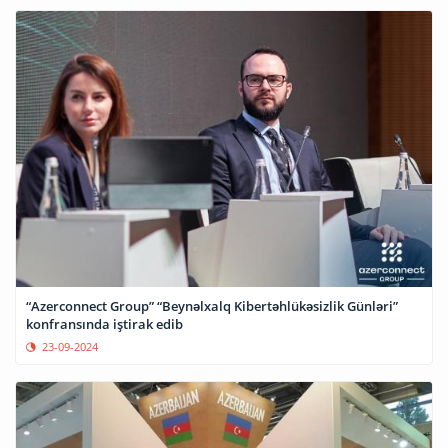
“Azerconnect Group” “Beynəlxalq Kibertəhlükəsizlik Günləri”
konfransında iştirak edib
23-09-2024