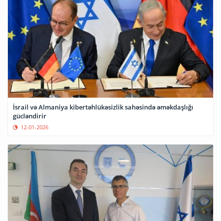
İsrail və Almaniya kibertəhlükəsizlik sahəsində əməkdaşlığı
gücləndirir
12-01-2026