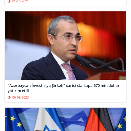
01-11-2021
"Azərbaycan İnvestisiya Şirkəti” xarici startapa 670 min dollar
yatırım etdi
06-09-2023