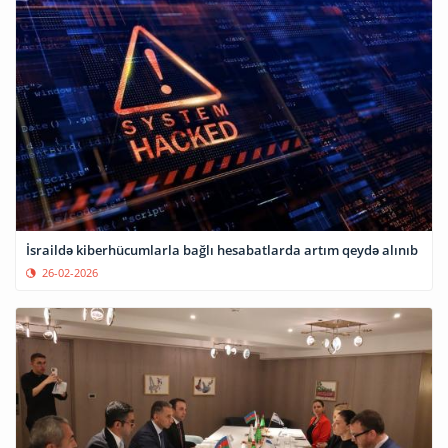
İsraildə kiberhücumlarla bağlı hesabatlarda artım qeydə alınıb
26-02-2026