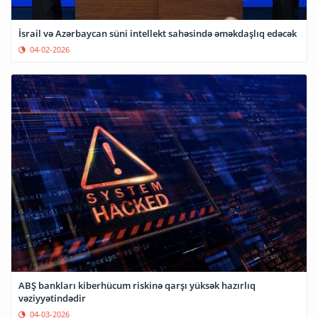
İsrail və Azərbaycan süni intellekt sahəsində əməkdaşlıq edəcək
04-02-2026
ABŞ bankları kiberhücum riskinə qarşı yüksək hazırlıq
vəziyyətindədir
04-03-2026