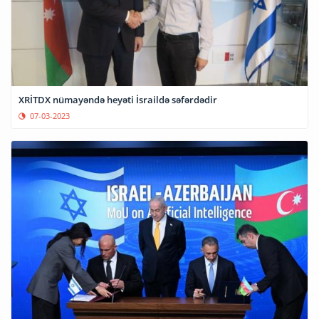
XRİTDX nümayəndə heyəti İsraildə səfərdədir
07-03-2023