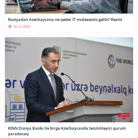
Rusiyadan Azərbaycana nə qədər İT mütəxəssis gəlib?-Rəsmi
16-12-2022
RİNN Dünya Bankı ilə birgə Azərbaycanda tənzimləyici qurum
yaradacaq