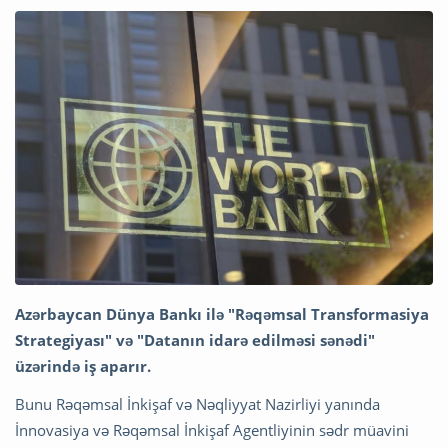
Azərbaycan Dünya Bankı ilə "Rəqəmsal Transformasiya
Strategiyası" və "Datanın idarə edilməsi sənədi"
üzərində iş aparır.
Bunu Rəqəmsal İnkişaf və Nəqliyyat Nazirliyi yanında
İnnovasiya və Rəqəmsal İnkişaf Agentliyinin sədr müavini