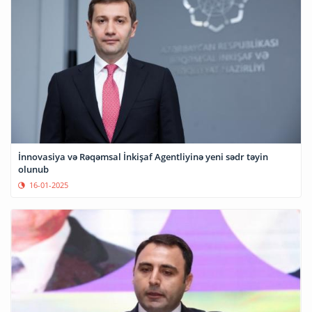
İnnovasiya və Rəqəmsal İnkişaf Agentliyinə yeni sədr təyin
olunub
16-01-2025