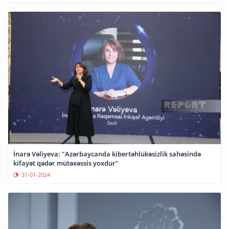
İnarə Vəliyeva: "Azərbaycanda kibertəhlükəsizlik sahəsində
kifayət qədər mütəxəssis yoxdur"
31-01-2024