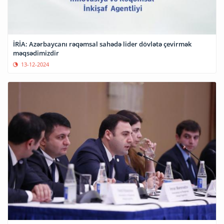
İRİA: Azərbaycanı rəqəmsal sahədə lider dövlətə çevirmək
məqsədimizdir
13-12-2024