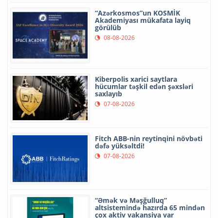
“Azərkosmos”un KOSMİK
Akademiyası mükafata layiq
görülüb
08-08-2026
Kiberpolis xarici saytlara
hücumlar təşkil edən şəxsləri
saxlayıb
07-08-2026
Fitch ABB-nin reytinqini növbəti
dəfə yüksəltdi!
07-08-2026
“Əmək və Məşğulluq”
altsistemində hazırda 65 mindən
çox aktiv vakansiya var