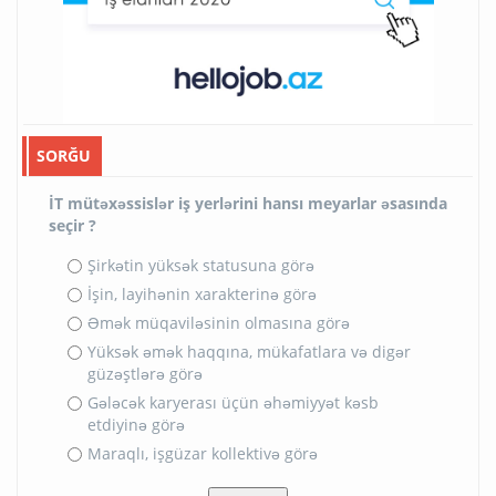
SORĞU
İT mütəxəssislər iş yerlərini hansı meyarlar əsasında
seçir ?
Şirkətin yüksək statusuna görə
İşin, layihənin xarakterinə görə
Əmək müqaviləsinin olmasına görə
Yüksək əmək haqqına, mükafatlara və digər
güzəştlərə görə
Gələcək karyerası üçün əhəmiyyət kəsb
etdiyinə görə
Maraqlı, işgüzar kollektivə görə