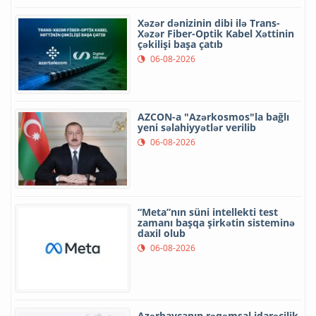
Xəzər dənizinin dibi ilə Trans-
Xəzər Fiber-Optik Kabel Xəttinin
çəkilişi başa çatıb
06-08-2026
AZCON-a "Azərkosmos"la bağlı
yeni səlahiyyətlər verilib
06-08-2026
“Meta”nın süni intellekti test
zamanı başqa şirkətin sisteminə
daxil olub
06-08-2026
Azərbaycanın rəqəmsal idarəçilik