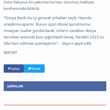
İnarə Vəliyeva ilin yekunlarına həsr olunmuş mətbuat
konfransında bildirib.
"Dünya Bankı bu işi görəcək şirkətləri seçib. Hazırda
araşdırma aparılır. Bunun üçün dövlət qurumlarına
müəyyən suallar göndəriləcək, onların cavabları dünya
təcrübəsi əsasında bizə uyğunlaşdırılacaq. Sənədin 2023-cü
ildə hazır edilməsi planlaşdırılır", - deyə o qeyd edib.
REPORT
Paylaş
Tweet
ŞƏRHLƏR