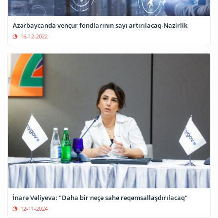
Azərbaycanda vençur fondlarının sayı artırılacaq-Nazirlik
16-12-2022
İnarə Vəliyeva: "Daha bir neçə sahə rəqəmsallaşdırılacaq"
12-11-2024