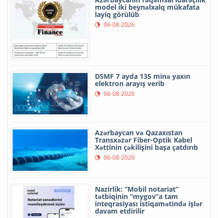
model iki beynəlxalq mükafata
layiq görülüb
06-08-2026
DSMF 7 ayda 135 minə yaxın
elektron arayış verib
06-08-2026
Azərbaycan və Qazaxıstan
Transxəzər Fiber-Optik Kabel
Xəttinin çəkilişini başa çatdırıb
06-08-2026
Nazirlik: “Mobil notariat”
tətbiqinin “mygov”a tam
inteqrasiyası istiqamətində işlər
davam etdirilir