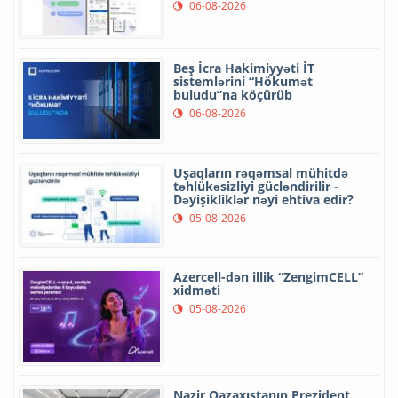
06-08-2026
Beş İcra Hakimiyyəti İT
sistemlərini “Hökumət
buludu”na köçürüb
06-08-2026
Uşaqların rəqəmsal mühitdə
təhlükəsizliyi gücləndirilir -
Dəyişikliklər nəyi ehtiva edir?
05-08-2026
Azercell-dən illik “ZengimCELL”
xidməti
05-08-2026
Nazir Qazaxıstanın Prezident