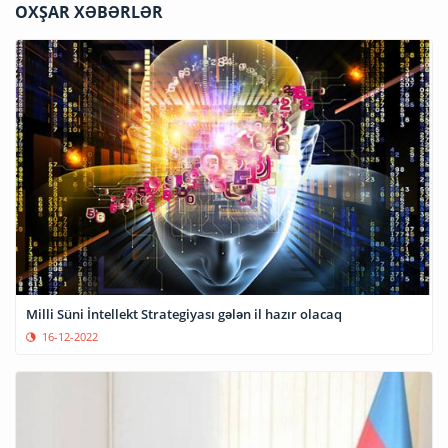
OXŞAR XƏBƏRLƏR
Milli Süni İntellekt Strategiyası gələn il hazır olacaq
16-12-2022