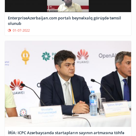
EnterpriseAzerbaijan.com portalı beynəlxalq görüşdə təmsil
olunub
01-07-2022
İRİA: ICPC Azərbaycanda startapların sayının artmasına töhfə