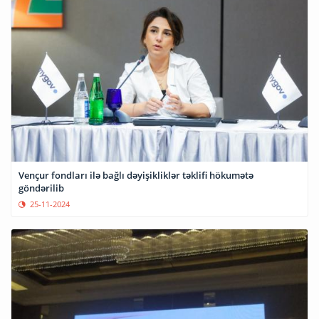
Vençur fondları ilə bağlı dəyişikliklər təklifi hökumətə
göndərilib
25-11-2024