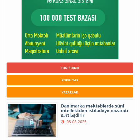
SON XƏBƏR
POPULYAR
YAZARLAR
Danimarka məktəblərdə süni
intellektdən istifadəyə nəzarəti
sərtləşdirir
08-08-2026