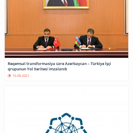
Rəqəmsal transformasiya üzrə Azərbaycan – Türkiyə İşçi
qrupunun Yol Xəritəsi imzalanıb
15-09-2021