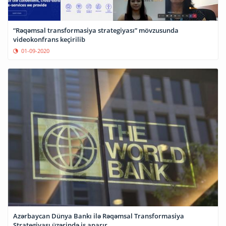
“Rəqəmsal transformasiya strategiyası” mövzusunda
videokonfrans keçirilib
01-09-2020
Azərbaycan Dünya Bankı ilə Rəqəmsal Transformasiya
Strategiyası üzərində iş aparır