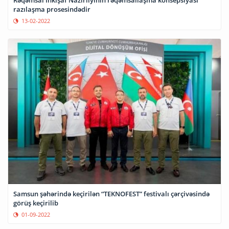
Rəqəmsal İnkişaf Nazirliyinin rəqəmsallaşma konsepsiyası
razılaşma prosesindədir
13-02-2022
Samsun şəhərində keçirilən “TEKNOFEST” festivalı çərçivəsində
görüş keçirilib
01-09-2022