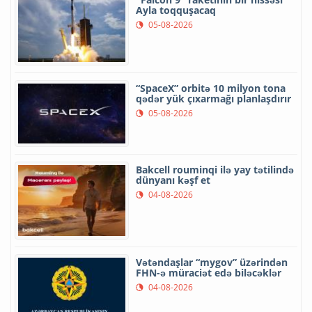
Ayla toqquşacaq
05-08-2026
“SpaceX” orbitə 10 milyon tona
qədər yük çıxarmağı planlaşdırır
05-08-2026
Bakcell rouminqi ilə yay tətilində
dünyanı kəşf et
04-08-2026
Vətəndaşlar “mygov” üzərindən
FHN-ə müraciət edə biləcəklər
04-08-2026