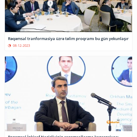
Rəqəmsal tranformasiya üzrə təlim proqramı bu gün yekunlaşır
08-12-2023