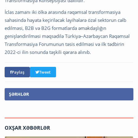
Transformasiya Konsepsiyası daxildir.
İclas zamanı iki ölkə arasında rəqəmsal transformasiya
sahəsində həyata keçiriləcək layihələrə özəl sektorun cəlb
edilməsi, B2B və B2G formatlarda əməkdaşlığın
genişləndirilməsi məqsədilə Türkiyə–Azərbaycan Rəqəmsal
Transformasiya Forumunun təsis edilməsi və ilk tədbirin
2022-ci ilin sonunda təşkili qərara alınıb.
Paylaş
Tweet
ŞƏRHLƏR
OXŞAR XƏBƏRLƏR