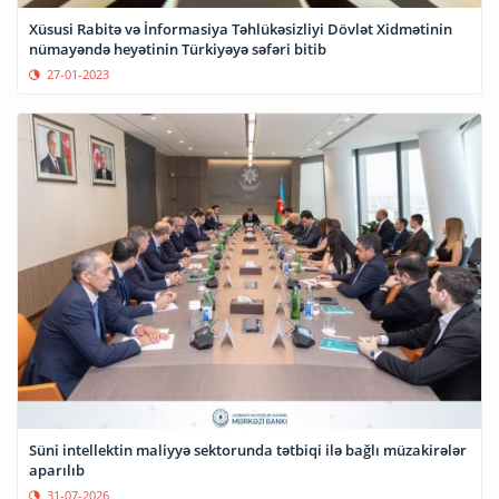
Xüsusi Rabitə və İnformasiya Təhlükəsizliyi Dövlət Xidmətinin
nümayəndə heyətinin Türkiyəyə səfəri bitib
27-01-2023
Süni intellektin maliyyə sektorunda tətbiqi ilə bağlı müzakirələr
aparılıb
31-07-2026