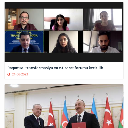
Rəqəmsal transformasiya və e-ticarət forumu keçirilib
21-06-2023