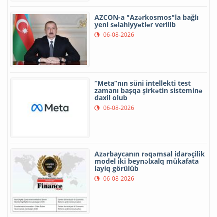
AZCON-a "Azərkosmos"la bağlı
yeni səlahiyyətlər verilib
06-08-2026
“Meta”nın süni intellekti test
zamanı başqa şirkətin sisteminə
daxil olub
06-08-2026
Azərbaycanın rəqəmsal idarəçilik
model iki beynəlxalq mükafata
layiq görülüb
06-08-2026