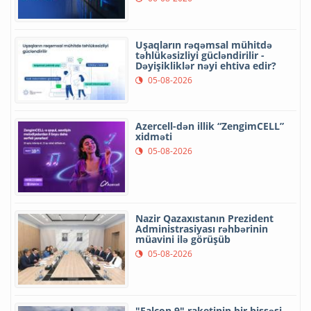
Uşaqların rəqəmsal mühitdə
təhlükəsizliyi gücləndirilir -
Dəyişikliklər nəyi ehtiva edir?
05-08-2026
Azercell-dən illik “ZengimCELL”
xidməti
05-08-2026
Nazir Qazaxıstanın Prezident
Administrasiyası rəhbərinin
müavini ilə görüşüb
05-08-2026
"Falcon 9" raketinin bir hissəsi