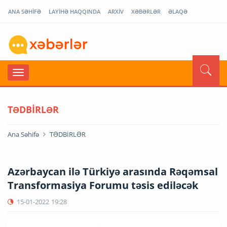
ANA SƏHİFƏ
LAYİHƏ HAQQINDA
ARXİV
XƏBƏRLƏR
ƏLAQƏ
TƏDBİRLƏR
Ana Səhifə
TƏDBİRLƏR
Azərbaycan ilə Türkiyə arasında Rəqəmsal
Transformasiya Forumu təsis ediləcək
15-01-2022
19:28