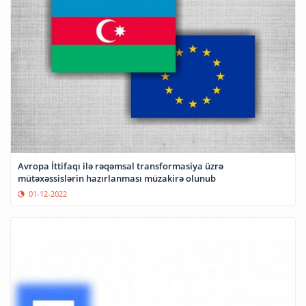
Avropa İttifaqı ilə rəqəmsal transformasiya üzrə
mütəxəssislərin hazırlanması müzakirə olunub
01-12-2022