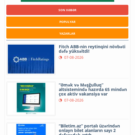
SON XƏBƏR
POPULYAR
YAZARLAR
Fitch ABB-nin reytinqini növbəti
dəfə yüksəltdi!
07-08-2026
“Əmək və Məşğulluq”
altsistemində hazırda 65 mindən
çox aktiv vakansiya var
07-08-2026
“Biletim.az” portalı üzərindən
onlayn bilet alanların sayı 2
dəfəyədək artıb