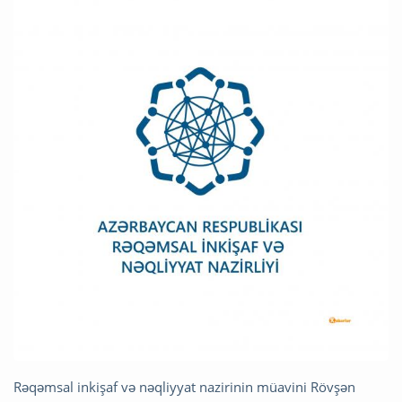
Rəqəmsal inkişaf və nəqliyyat nazirinin müavini Rövşən