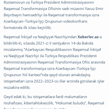
Rüstəmovun və Türkiyə Prezident Administrasiyasının
Rəqəmsal Transformasiya Ofisinin sədr müavini Yavuz Emir
Beyribəyin həmsədrliyi ilə Rəqəmsal transformasiya üzrə
Azərbaycan–Türkiyə İşçi Qrupunun videokonfrans
formatında ilk iclası keçirilib.
Rəqəmsal İnkişaf və Nəqliyyat Nazirliyindən
Xeberler.az
-a
bildirilib ki, iclasda 2021-ci il sentyabrın 14-də Bakıda
imzalanmış “Azərbaycan Respublikasının Rəqəmsal İnkişaf
və Nəqliyyat Nazirliyi ilə Türkiyə Respublikası Prezidenti
Administrasiyasının Rəqəmsal Transformasiya Ofisi arasında
Rəqəmsal transformasiya üzrə Azərbaycan–Türkiyə İşçi
Qrupunun Yol Xəritəsi”ndə qeyd olunan əməkdaşlıq
istiqamətləri üzrə 2022–2023-cü illər ərzində görüləcək işlər
müzakirə edilib.
Qeyd edək ki, bu istiqamətlərə fərdi məlumatların
mühafizəsi, kibertəhlükəsizlik, “Hökumət buludu”, Rəqəmsal