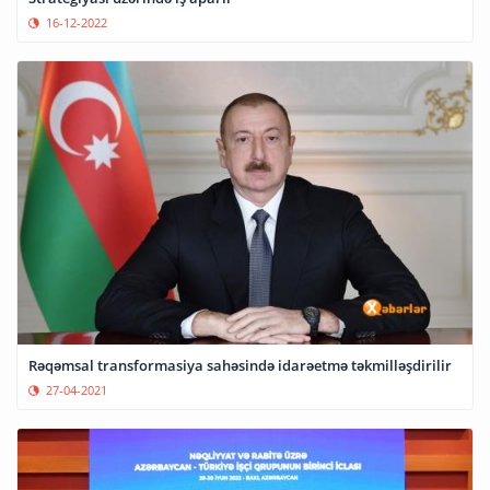
16-12-2022
Rəqəmsal transformasiya sahəsində idarəetmə təkmilləşdirilir
27-04-2021