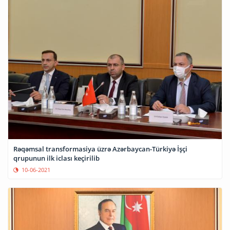
Rəqəmsal transformasiya üzrə Azərbaycan-Türkiyə İşçi
qrupunun ilk iclası keçirilib
10-06-2021