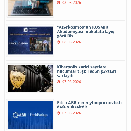
08-08-2026
“Azərkosmos”un KOSMİK
Akademiyası mükafata layiq
görülüb
08-08-2026
Kiberpolis xarici saytlara
hücumlar təşkil edən şəxsləri
saxlayıb
07-08-2026
Fitch ABB-nin reytinqini növbəti
dəfə yüksəltdi!
07-08-2026