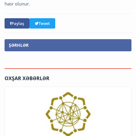
həsr olunur.
Paylaş
Tweet
ŞƏRHLƏR
OXŞAR XƏBƏRLƏR