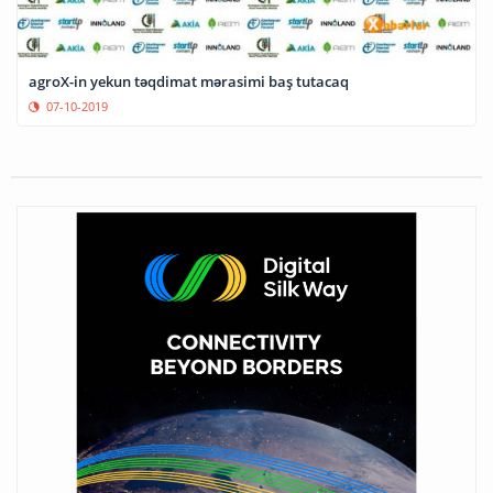
agroX-in yekun təqdimat mərasimi baş tutacaq
07-10-2019