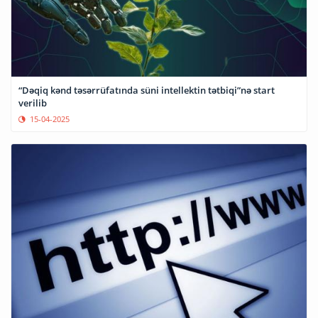
“Dəqiq kənd təsərrüfatında süni intellektin tətbiqi”nə start
verilib
15-04-2025