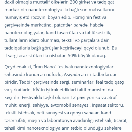
daxil olmaqla müxtəlif ölkələrin 200 şirkət və tədqiqat
mərkəzinin nanotexnologiya ilə bağlı son məhsullarını
nümayiş etdirəcəyini bəyan edib. Həmçinin festival
çərçivəsində marketinq, patentlər barədə, habelə
nanotexnologiyalar, kənd təsərrüfatı və təhlükəsizlik,
tullantıların idarə olunması, tekstil və parçalara dair
tədqiqatlarla bağlı görüşlər keçiriləcəyi qeyd olunub. Bu
il sərgi ərazisi ötən ilə nisbətən 50% böyük olacaq.
Qeyd edək ki, “İran Nano” festivalı nanotexnologiyalar
sahəsində İranda ən nüfuzlu, Asiyada ən iri tədbirlərdən
biridir. Tədbir çərçivəsində sərgi, seminarlar, fəal tədqiqatçı
və şirkətlərin, KİV-in iştirak etdikləri təltif mərasimi də
keçirilir. Festivalda təşkil olunan 12 pavilyon su və ətraf
mühit, enerji, səhiyyə, avtomobil sənayesi, inşaaat sektoru,
tekstil istehsalı, neft sənayesi və qonşu sahələr, kənd
təsərrüfatı, maşın və laboratoriya avadanlığı istehsalı, ticarət,
təhsil kimi nanotexnologiyaların tətbiq olunduğu sahələrə