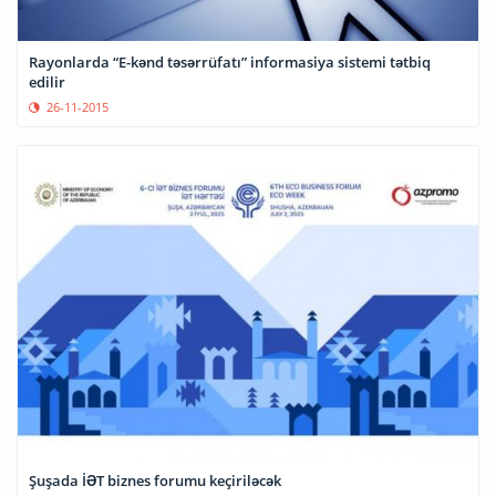
Rayonlarda “E-kənd təsərrüfatı” informasiya sistemi tətbiq
edilir
26-11-2015
Şuşada İƏT biznes forumu keçiriləcək