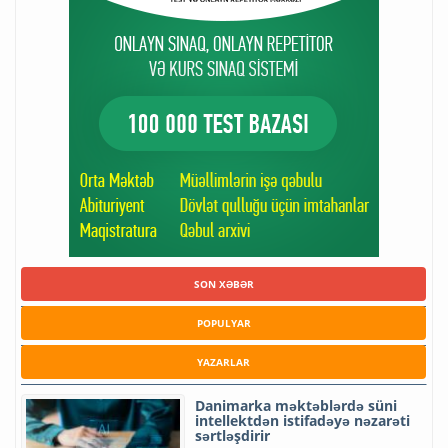
SON XƏBƏR
POPULYAR
YAZARLAR
Danimarka məktəblərdə süni
intellektdən istifadəyə nəzarəti
sərtləşdirir