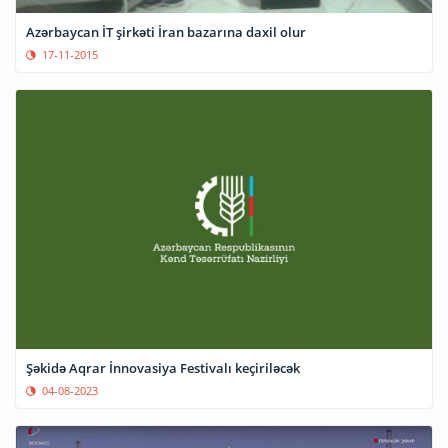
Azərbaycan İT şirkəti İran bazarına daxil olur
17-11-2015
Şəkidə Aqrar İnnovasiya Festivalı keçiriləcək
04-08-2023