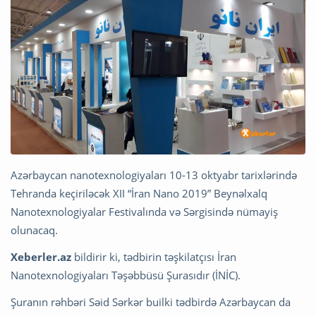
Azərbaycan nanotexnologiyaları 10-13 oktyabr tarixlərində
Tehranda keçiriləcək XII “İran Nano 2019” Beynəlxalq
Nanotexnologiyalar Festivalında və Sərgisində nümayiş
olunacaq.
Xeberler.az
bildirir ki, tədbirin təşkilatçısı İran
Nanotexnologiyaları Təşəbbüsü Şurasıdır (İNİC).
Şuranın rəhbəri Səid Sərkər builki tədbirdə Azərbaycan da