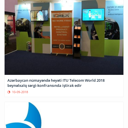
Azərbaycan nümayəndə heyəti ITU Telecom World 2018
beynəlxalq sərgi-konfransında iştirak edir
10-09-2018