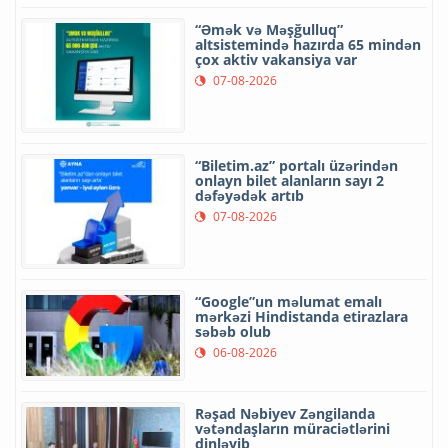
“Əmək və Məşğulluq”
altsistemində hazırda 65 mindən
çox aktiv vakansiya var
07-08-2026
“Biletim.az” portalı üzərindən
onlayn bilet alanların sayı 2
dəfəyədək artıb
07-08-2026
“Google”un məlumat emalı
mərkəzi Hindistanda etirazlara
səbəb olub
06-08-2026
Rəşad Nəbiyev Zəngilanda
vətəndaşların müraciətlərini
dinləyib