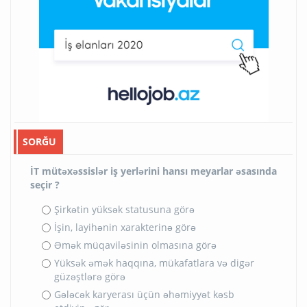
SORĞU
İT mütəxəssislər iş yerlərini hansı meyarlar əsasında
seçir ?
Şirkətin yüksək statusuna görə
İşin, layihənin xarakterinə görə
Əmək müqaviləsinin olmasına görə
Yüksək əmək haqqına, mükafatlara və digər
güzəştlərə görə
Gələcək karyerası üçün əhəmiyyət kəsb