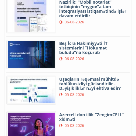
Nazirlik: “Mobil notariat”
tətbiqinin “mygov”a tam
inteqrasiyası istiqamətində işlər
davam etdirilir
06-08-2026
Beş İcra Hakimiyyəti İT
sistemlərini “Hökumət
buludu”na köçürüb
06-08-2026
Uşaqların rəqəmsal mühitdə
təhlükəsizliyi gücləndirilir -
Dəyişikliklər nəyi ehtiva edir?
05-08-2026
Azercell-dən illik “ZengimCELL”
xidməti
05-08-2026