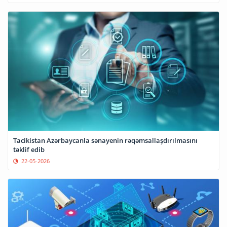
Tacikistan Azərbaycanla sənayenin rəqəmsallaşdırılmasını
təklif edib
22-05-2026