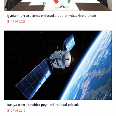
İş adamları arasında mövcud əlaqələr müzakirə olunub
19-07-2023
Rusiya İran ilə rabitə peykləri istehsal edəcək
27-08-2019