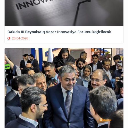
Bakıda III Beynəlxalq Aqrar İnnovasiya Forumu keçiriləcək
28-04-2026