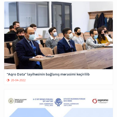
“Aqro Data” layihəsinin bağlanış mərasimi keçirilib
20-04-2022