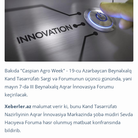
Bakıda "Caspian Agro Week" - 19-cu Azərbaycan Beynəlxalq
Kənd Təsərrüfatı Sərgi və Forumunun üçüncü günündə, yəni
mayın 7-də III Beynəlxalq Aqrar İnnovasiya Forumu
keçiriləcək.
Xeberler.az
məlumat verir ki, bunu Kənd Təsərrüfatı
Nazirliyinin Aqrar İnnovasiya Mərkəzində şöbə müdiri Sevda
Hacıyeva Foruma həsr olunmuş mətbuat konfransında
bildirib.