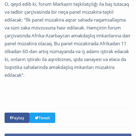
O, qeyd edib ki, forum Mərkəzin təşkilatçılığı ilə baş tutacaq
və tədbir çərçivəsində bir neçə panel müzakirə təşkil
ediləcək: "İlk panel müzakirə aqrar sahədə rəqəmsallaşma
və süni zəka mövzusuna həsr ediləcək. Həmçinin forum
çərçivəsində Afrika-Azərbaycan əməkdaşlıq imkanlarına dair
panel müzakirə olacaq. Bu panel müzakirədə Afrikadan 11
ölkədən 60-dan artıq nümayəndə və iş adamı iştirak edəcək
ki, onların iştirakı ilə aqrobiznes, qida sənayesi və eləcə də
loqistika sahələrində əməkdaşlıq imkanları müzakirə
ediləcək".
Paylaş
Tweet