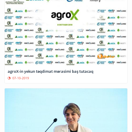
agroX-in yekun təqdimat mərasimi baş tutacaq
07-10-2019