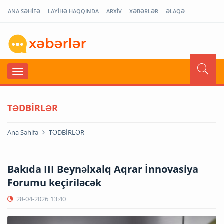
ANA SƏHİFƏ
LAYİHƏ HAQQINDA
ARXİV
XƏBƏRLƏR
ƏLAQƏ
TƏDBİRLƏR
Ana Səhifə
TƏDBİRLƏR
Bakıda III Beynəlxalq Aqrar İnnovasiya
Forumu keçiriləcək
28-04-2026
13:40