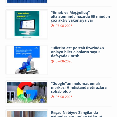
“Əmək və Məşğulluq”
altsistemində hazırda 65 mindən
çox aktiv vakansiya var
07-08-2026
“Biletim.az” portalı üzərindən
onlayn bilet alanların sayı 2
dəfəyədək artıb
07-08-2026
“Google”un məlumat emalı
mərkəzi Hindistanda etirazlara
səbəb olub
06-08-2026
Rəşad Nəbiyev Zəngilanda
vətəndaşların müraciətlərini