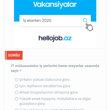
SORĞU
İT mütəxəssislər iş yerlərini hansı meyarlar əsasında
seçir ?
Şirkətin yüksək statusuna görə
İşin, layihənin xarakterinə görə
Əmək müqaviləsinin olmasına görə
Yüksək əmək haqqına, mükafatlara və digər
güzəştlərə görə
Gələcək karyerası üçün əhəmiyyət kəsb