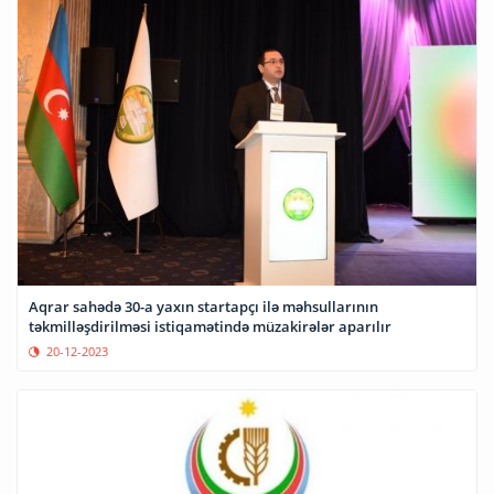
Aqrar sahədə 30-a yaxın startapçı ilə məhsullarının
təkmilləşdirilməsi istiqamətində müzakirələr aparılır
20-12-2023