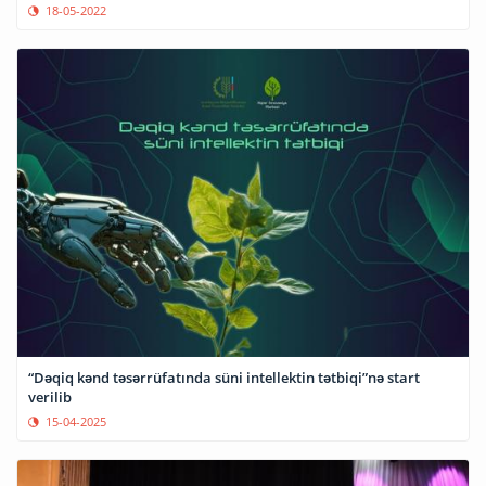
18-05-2022
“Dəqiq kənd təsərrüfatında süni intellektin tətbiqi”nə start
verilib
15-04-2025