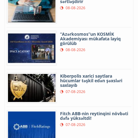
sərtləşdirir
08-08-2026
“Azərkosmos”un KOSMİK
Akademiyası mükafata layiq
görülüb
08-08-2026
Kiberpolis xarici saytlara
hücumlar təşkil edən şəxsləri
saxlayıb
07-08-2026
Fitch ABB-nin reytinqini növbəti
dəfə yüksəltdi!
07-08-2026