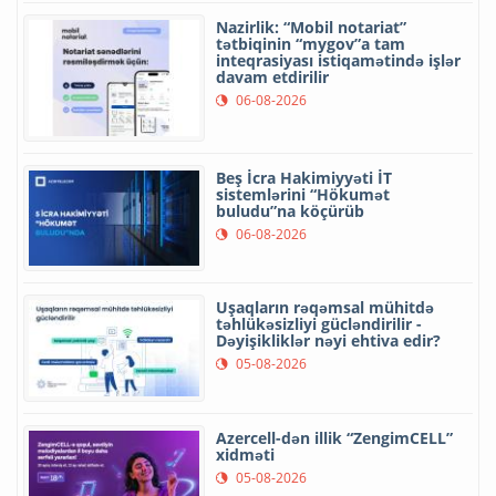
Nazirlik: “Mobil notariat”
tətbiqinin “mygov”a tam
inteqrasiyası istiqamətində işlər
davam etdirilir
06-08-2026
Beş İcra Hakimiyyəti İT
sistemlərini “Hökumət
buludu”na köçürüb
06-08-2026
Uşaqların rəqəmsal mühitdə
təhlükəsizliyi gücləndirilir -
Dəyişikliklər nəyi ehtiva edir?
05-08-2026
Azercell-dən illik “ZengimCELL”
xidməti
05-08-2026