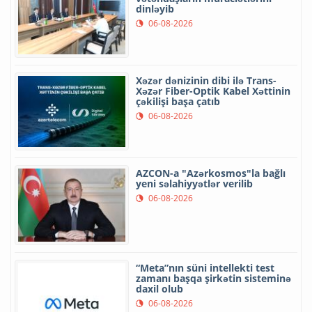
dinləyib
06-08-2026
Xəzər dənizinin dibi ilə Trans-
Xəzər Fiber-Optik Kabel Xəttinin
çəkilişi başa çatıb
06-08-2026
AZCON-a "Azərkosmos"la bağlı
yeni səlahiyyətlər verilib
06-08-2026
“Meta”nın süni intellekti test
zamanı başqa şirkətin sisteminə
daxil olub
06-08-2026