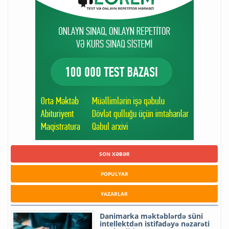
SON XƏBƏR
POPULYAR
YAZARLAR
Danimarka məktəblərdə süni
intellektdən istifadəyə nəzarəti