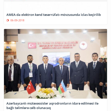
AMEA-da elektron kənd təsərrüfatı mövzusunda iclas keçirilib
06-09-2018
Azərbaycanlı mütəxəssislər aqrodronların idarə edilməsi ilə
bağlı təlimlərə cəlb olunacaq