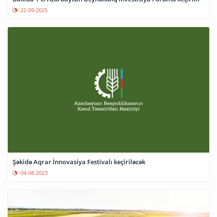
22-09-2025
Şəkidə Aqrar İnnovasiya Festivalı keçiriləcək
04-08-2023