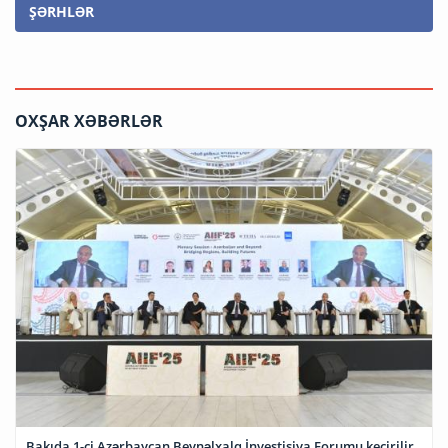
ŞƏRHLƏR
OXŞAR XƏBƏRLƏR
Bakıda 1-ci Azərbaycan Beynəlxalq İnvestisiya Forumu keçirilir