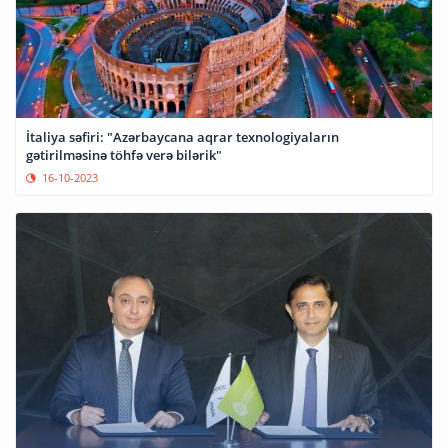
İtaliya səfiri: "Azərbaycana aqrar texnologiyaların
gətirilməsinə töhfə verə bilərik"
16-10-2023