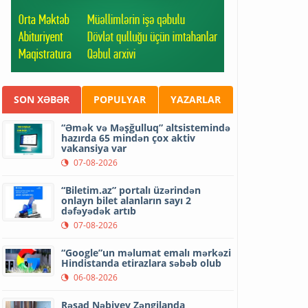
SON XƏBƏR
POPULYAR
YAZARLAR
“Əmək və Məşğulluq” altsistemində
hazırda 65 mindən çox aktiv
vakansiya var
07-08-2026
“Biletim.az” portalı üzərindən
onlayn bilet alanların sayı 2
dəfəyədək artıb
07-08-2026
“Google”un məlumat emalı mərkəzi
Hindistanda etirazlara səbəb olub
06-08-2026
Rəşad Nəbiyev Zəngilanda