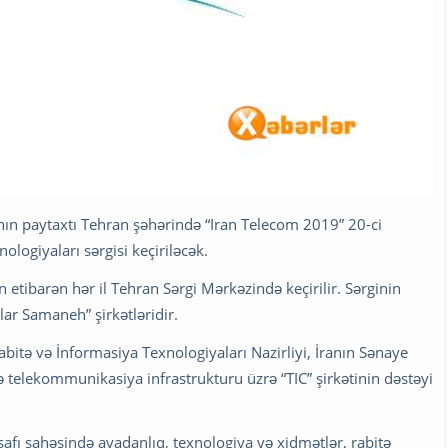
anın paytaxtı Tehran şəhərində “Iran Telecom 2019” 20-ci
logiyaları sərgisi keçiriləcək.
ən etibarən hər il Tehran Sərgi Mərkəzində keçirilir. Sərginin
alar Samaneh” şirkətləridir.
abitə və İnformasiya Texnologiyaları Nazirliyi, İranın Sənaye
və telekommunikasiya infrastrukturu üzrə “TIC” şirkətinin dəstəyi
işafı sahəsində avadanlıq, texnologiya və xidmətlər, rabitə