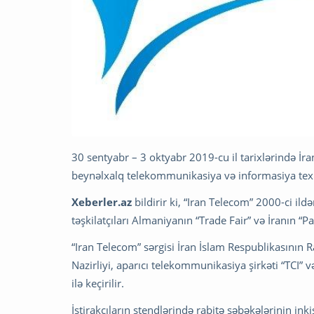
30 sentyabr – 3 oktyabr 2019-cu il tarixlərində İr
beynəlxalq telekommunikasiya və informasiya texno
Xeberler.az
bildirir ki, “Iran Telecom” 2000-ci ild
təşkilatçıları Almaniyanın “Trade Fair” və İranın “P
“Iran Telecom” sərgisi İran İslam Respublikasının R
Nazirliyi, aparıcı telekommunikasiya şirkəti “TCI” 
ilə keçirilir.
İştirakçıların stendlərində rabitə şəbəkələrinin ink