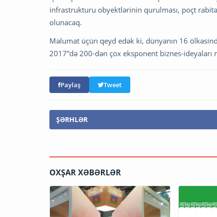
infrastrukturu obyektlərinin qurulması, poçt rabitəs
olunacaq.
Məlumat üçün qeyd edək ki, dünyanın 16 ölkəsində
2017”də 200-dən çox eksponent biznes-ideyaları
Paylaş
Tweet
ŞƏRHLƏR
OXŞAR XƏBƏRLƏR