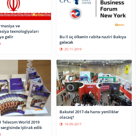
ormasiya və
iya texnologiyaları
ya gəlir
Bu il üç ölkənin rabitə naziri Bakıya
gələcək
9
25-11-2019
Bakutel 2017-də hansı yeniliklər
olacaq?
TU Telecom World 2019
19-09-2017
sərgisində iştirak edib
9