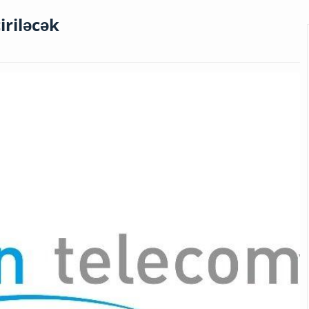
iriləcək