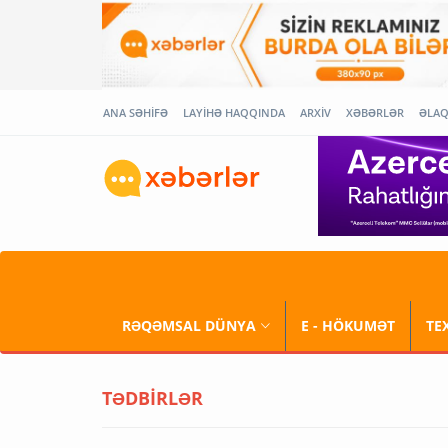
ANA SƏHİFƏ
LAYİHƏ HAQQINDA
ARXİV
XƏBƏRLƏR
ƏLA
RƏQƏMSAL DÜNYA
E - HÖKUMƏT
TE
TƏDBİRLƏR