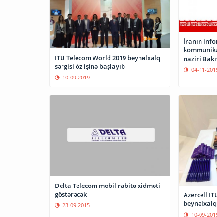
İranın inf
kommunikas
ITU Telecom World 2019 beynəlxalq
naziri Bakı
sərgisi öz işinə başlayıb
04-11-201
10-09-2019
Delta Telecom mobil rabitə xidməti
göstərəcək
Azercell I
beynəlxalq 
23-09-2015
10-09-201