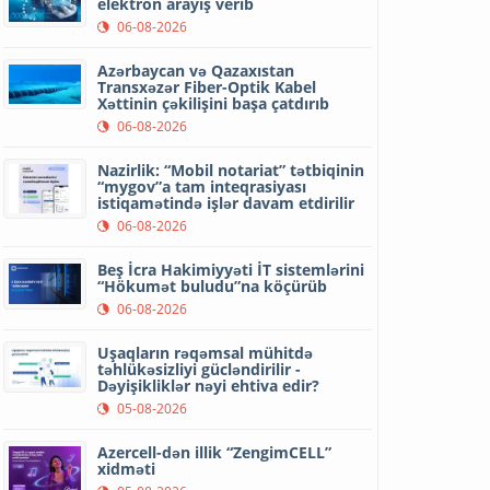
elektron arayış verib
06-08-2026
Azərbaycan və Qazaxıstan
Transxəzər Fiber-Optik Kabel
Xəttinin çəkilişini başa çatdırıb
06-08-2026
Nazirlik: “Mobil notariat” tətbiqinin
“mygov”a tam inteqrasiyası
istiqamətində işlər davam etdirilir
06-08-2026
Beş İcra Hakimiyyəti İT sistemlərini
“Hökumət buludu”na köçürüb
06-08-2026
Uşaqların rəqəmsal mühitdə
təhlükəsizliyi gücləndirilir -
Dəyişikliklər nəyi ehtiva edir?
05-08-2026
Azercell-dən illik “ZengimCELL”
xidməti