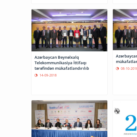
Azərbaycan
Azərbaycan Beynəlxalq
mükafatlan
Telekommunikasiya İttifaqı
tərəfindən mükafatlandırılıb
08-10-201
14-09-2018