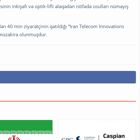
inin inkişafı və optik-lifli əlaqədən istifadə üsulları nümayiş
n 40 min ziyarətçinin qatıldığı “Iran Telecom Innovations
 müzakirə olunmuşdur.