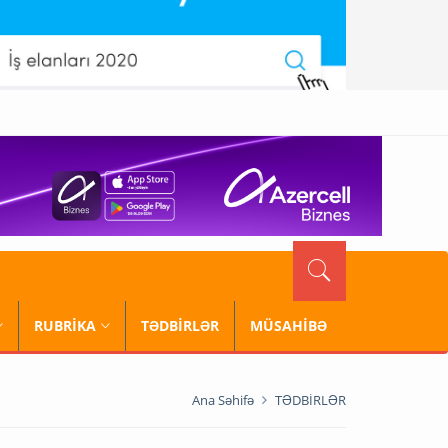
RUBRİKA
TƏDBİRLƏR
MÜSAHİBƏ
Ana Səhifə
TƏDBİRLƏR