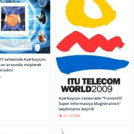
KT sahəsində Azərbaycan,
İran arasında müştərək
aradılır
9
Azərbaycan Cenevrədə “Transmilli
Super İnformasiya Magistralının”
təqdimatını keçirib
07-10-2009