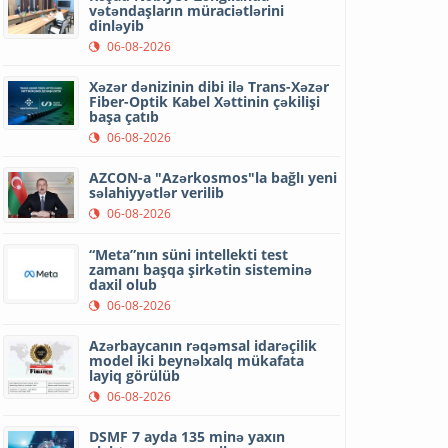
vətəndaşların müraciətlərini
dinləyib
06-08-2026
Xəzər dənizinin dibi ilə Trans-Xəzər
Fiber-Optik Kabel Xəttinin çəkilişi
başa çatıb
06-08-2026
AZCON-a "Azərkosmos"la bağlı yeni
səlahiyyətlər verilib
06-08-2026
“Meta”nın süni intellekti test
zamanı başqa şirkətin sisteminə
daxil olub
06-08-2026
Azərbaycanın rəqəmsal idarəçilik
model iki beynəlxalq mükafata
layiq görülüb
06-08-2026
DSMF 7 ayda 135 minə yaxın