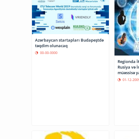
Azərbaycan startapları Budapeştdə
təqdim olunacaq
00-00-0000
Regionda İ
Rusiya və 
müəssisə y
01-12-200