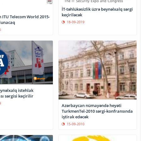
İT-təhlükəsizlik üzrə beynəlxalq sərgi
keçiriləcək
 ITU Telecom World 2015-
olunacaq
18-09-2019
5
ynəlxalq istehlak
ı sərgisi keçirilir
9
Azərbaycan nümayəndə heyəti
TurkmenTel-2010 sərgi-konfransında
iştirak edəcək
15-09-2010