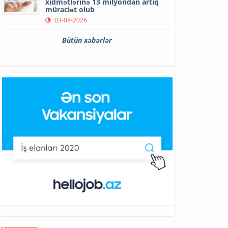
xidmətlərinə 13 milyondan artıq
müraciət olub
03-08-2026
Bütün xəbərlər