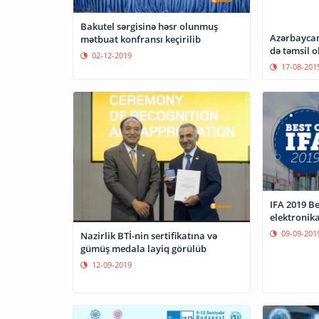
Bakutel sərgisinə həsr olunmuş
Azərbaycan
mətbuat konfransı keçirilib
də təmsil 
02-12-2019
17-08-201
IFA 2019 Be
elektronikas
09-09-201
Nazirlik BTİ-nin sertifikatına və
gümüş medala layiq görülüb
12-09-2019