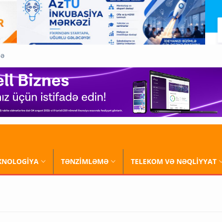
QƏ
XNOLOGİYA
TƏNZİMLƏMƏ
TELEKOM VƏ NƏQLİYYAT