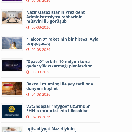
05-08-2026
Nazir Qazaxıstanın Prezident
Administrasiyası rəhbərinin
müavini ilə görüşüb
05-08-2026
"Falcon 9" raketinin bir hissəsi Ayla
toqquşacaq
05-08-2026
“SpaceX” orbitə 10 milyon tona
qədər yük çıxarmağı planlaşdırır
05-08-2026
Bakcell rouminqi ilə yay tətilində
dünyanı kəşf et
04-08-2026
Vətəndaşlar “mygov” üzərindən
FHN-ə müraciət edə biləcəklər
04-08-2026
İqtisadiyyat Nazirliyinin