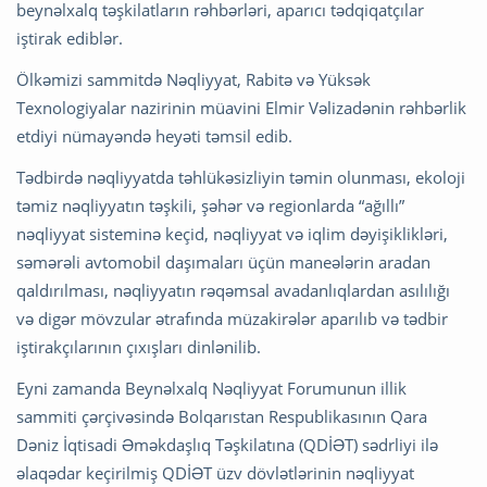
beynəlxalq təşkilatların rəhbərləri, aparıcı tədqiqatçılar
iştirak ediblər.
Ölkəmizi sammitdə Nəqliyyat, Rabitə və Yüksək
Texnologiyalar nazirinin müavini Elmir Vəlizadənin rəhbərlik
etdiyi nümayəndə heyəti təmsil edib.
Tədbirdə nəqliyyatda təhlükəsizliyin təmin olunması, ekoloji
təmiz nəqliyyatın təşkili, şəhər və regionlarda “ağıllı”
nəqliyyat sisteminə keçid, nəqliyyat və iqlim dəyişiklikləri,
səmərəli avtomobil daşımaları üçün maneələrin aradan
qaldırılması, nəqliyyatın rəqəmsal avadanlıqlardan asılılığı
və digər mövzular ətrafında müzakirələr aparılıb və tədbir
iştirakçılarının çıxışları dinlənilib.
Eyni zamanda Beynəlxalq Nəqliyyat Forumunun illik
sammiti çərçivəsində Bolqarıstan Respublikasının Qara
Dəniz İqtisadi Əməkdaşlıq Təşkilatına (QDİƏT) sədrliyi ilə
əlaqədar keçirilmiş QDİƏT üzv dövlətlərinin nəqliyyat