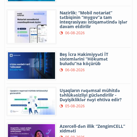
Nazirlik: “Mobil notariat”
tətbiqinin “mygov”a tam
inteqrasiyası istiqamətində işlər
davam etdirilir
06-08-2026
Beş İcra Hakimiyyəti İT
sistemlərini “Hökumət
buludu”na köçürüb
06-08-2026
Uşaqların rəqəmsal mühitdə
təhlükəsizliyi gücləndirilir -
Dəyişikliklər nəyi ehtiva edir?
05-08-2026
Azercell-dən illik “ZengimCELL”
xidməti