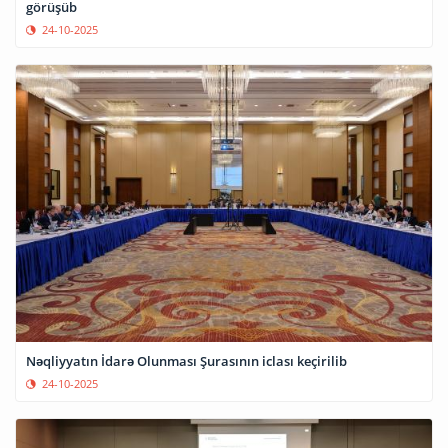
görüşüb
24-10-2025
Nəqliyyatın İdarə Olunması Şurasının iclası keçirilib
24-10-2025