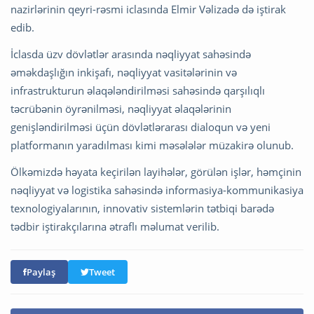
nazirlərinin qeyri-rəsmi iclasında Elmir Vəlizadə də iştirak
edib.
İclasda üzv dövlətlər arasında nəqliyyat sahəsində
əməkdaşlığın inkişafı, nəqliyyat vasitələrinin və
infrastrukturun əlaqələndirilməsi sahəsində qarşılıqlı
təcrübənin öyrənilməsi, nəqliyyat əlaqələrinin
genişləndirilməsi üçün dövlətlərarası dialoqun və yeni
platformanın yaradılması kimi məsələlər müzakirə olunub.
Ölkəmizdə həyata keçirilən layihələr, görülən işlər, həmçinin
nəqliyyat və logistika sahəsində informasiya-kommunikasiya
texnologiyalarının, innovativ sistemlərin tətbiqi barədə
tədbir iştirakçılarına ətraflı məlumat verilib.
Paylaş
Tweet