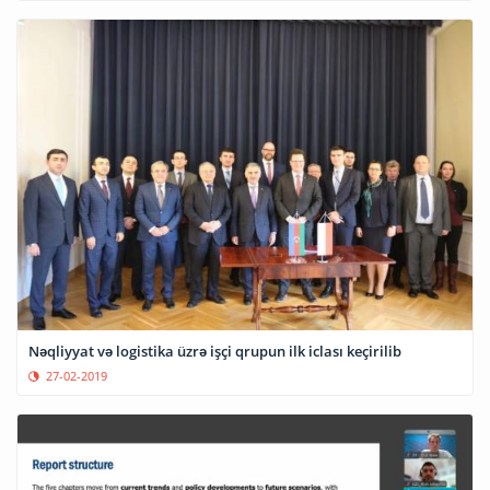
Nəqliyyat və logistika üzrə işçi qrupun ilk iclası keçirilib
27-02-2019