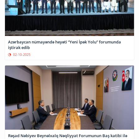
Azərbaycan nümayəndə heyəti “Yeni İpək Yolu” forumunda
iştirak edib
02-10-2025
Rəşad Nəbiyev Beynəlxalq Nəqliyyat Forumunun Baş katibi ilə