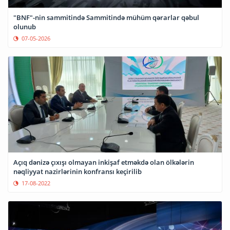
"BNF"-nin sammitində Sammitində mühüm qərarlar qəbul
olunub
07-05-2026
Açıq dənizə çıxışı olmayan inkişaf etməkdə olan ölkələrin
nəqliyyat nazirlərinin konfransı keçirilib
17-08-2022