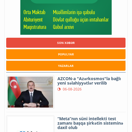
SON XƏBƏR
POPULYAR
YAZARLAR
AZCON-a "Azərkosmos"la bağlı
yeni səlahiyyətlər verilib
06-08-2026
“Meta”nın süni intellekti test
zamanı başqa şirkətin sisteminə
daxil olub