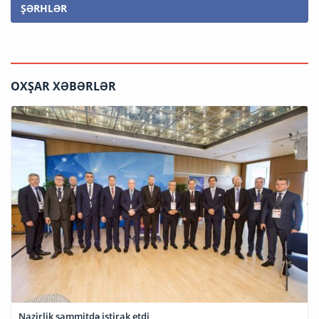
ŞƏRHLƏR
OXŞAR XƏBƏRLƏR
Nazirlik sammitdə iştirak etdi