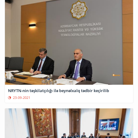
NRYTN-nin təşkilatçılığı ilə beynəlxalq tədbir keçirilib
23-09-2021