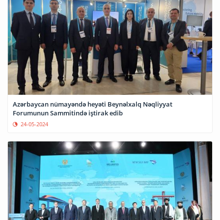
Azərbaycan nümayəndə heyəti Beynəlxalq Nəqliyyat
Forumunun Sammitində iştirak edib
24-05-2024