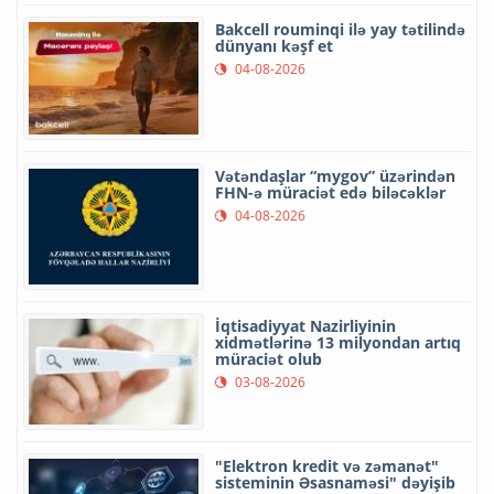
Bakcell rouminqi ilə yay tətilində
dünyanı kəşf et
04-08-2026
Vətəndaşlar “mygov” üzərindən
FHN-ə müraciət edə biləcəklər
04-08-2026
İqtisadiyyat Nazirliyinin
xidmətlərinə 13 milyondan artıq
müraciət olub
03-08-2026
"Elektron kredit və zəmanət"
sisteminin Əsasnaməsi" dəyişib