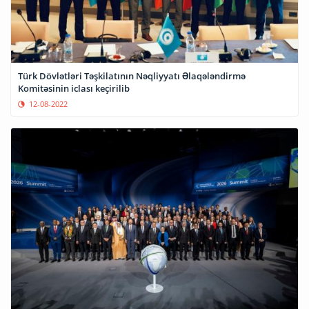
Türk Dövlətləri Təşkilatının Nəqliyyatı Əlaqələndirmə
Komitəsinin iclası keçirilib
12-08-2022