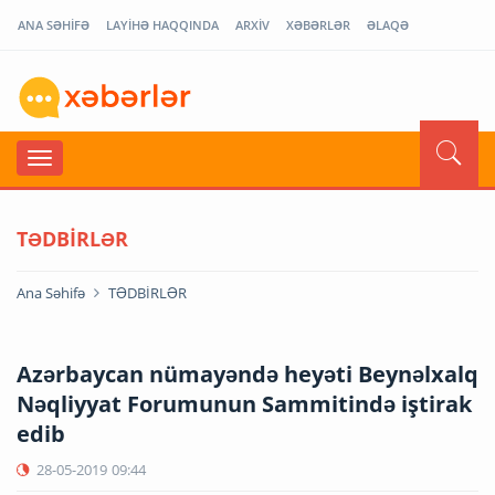
ANA SƏHİFƏ
LAYİHƏ HAQQINDA
ARXİV
XƏBƏRLƏR
ƏLAQƏ
TƏDBİRLƏR
Ana Səhifə
TƏDBİRLƏR
Azərbaycan nümayəndə heyəti Beynəlxalq
Nəqliyyat Forumunun Sammitində iştirak
edib
28-05-2019
09:44