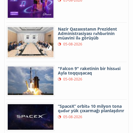
05-08-2026
Nazir Qazaxıstanın Prezident
Administrasiyası rəhbərinin
müavini ilə görüşüb
05-08-2026
"Falcon 9" raketinin bir hissəsi
Ayla toqquşacaq
05-08-2026
“SpaceX” orbitə 10 milyon tona
qədər yük çıxarmağı planlaşdırır
05-08-2026