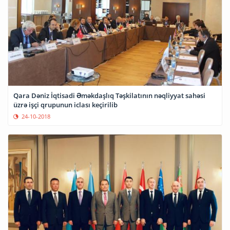
Qara Dəniz İqtisadi Əməkdaşlıq Təşkilatının nəqliyyat sahəsi
üzrə işçi qrupunun iclası keçirilib
24-10-2018