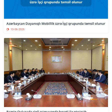
Azərbaycan Dayanıqlı Mobillik üzrə İşçi qrupunda təmsil olunur
10-06-2026
Ramin Quluzadə çinli nümayəndə heyəti ilə görüşüb