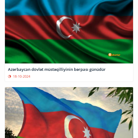
Azərbaycan dövlət müstəqilliyinin bərpası günüdür
18-10-2024