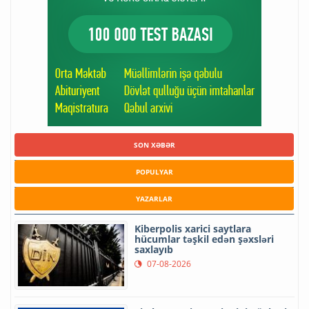
SON XƏBƏR
POPULYAR
YAZARLAR
Kiberpolis xarici saytlara
hücumlar təşkil edən şəxsləri
saxlayıb
07-08-2026