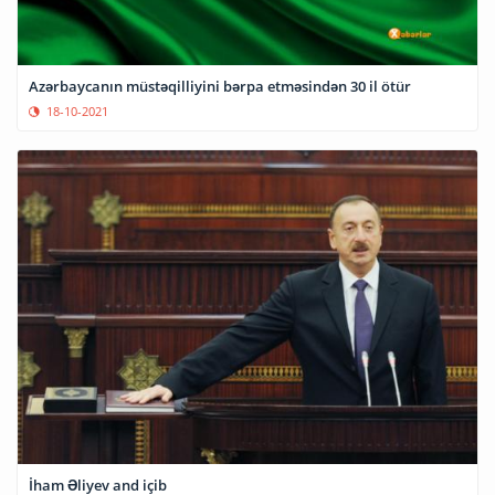
Azərbaycanın müstəqilliyini bərpa etməsindən 30 il ötür
18-10-2021
İham Əliyev and içib