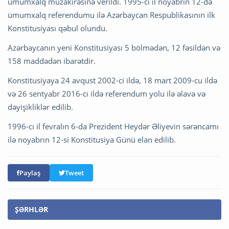
ümumxalq müzakirəsinə verildi. 1995-ci il noyabrın 12-də
ümumxalq referendumu ilə Azərbaycan Respublikasının ilk
Konstitusiyası qəbul olundu.
Azərbaycanın yeni Konstitusiyası 5 bölmədən, 12 fəsildən və
158 maddədən ibarətdir.
Konstitusiyaya 24 avqust 2002-ci ildə, 18 mart 2009-cu ildə
və 26 sentyabr 2016-cı ildə referendum yolu ilə əlavə və
dəyişikliklər edilib.
1996-cı il fevralın 6-da Prezident Heydər Əliyevin sərəncamı
ilə noyabrın 12-si Konstitusiya Günü elan edilib.
Paylaş
Tweet
ŞƏRHLƏR