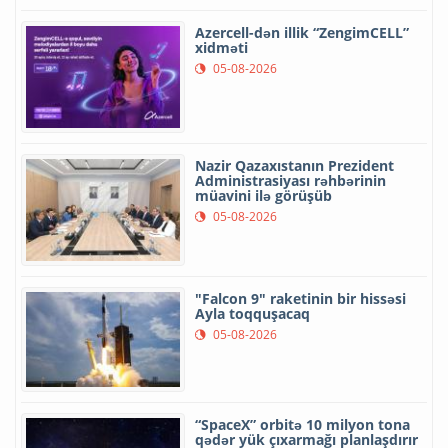
Azercell-dən illik “ZengimCELL”
xidməti
05-08-2026
Nazir Qazaxıstanın Prezident
Administrasiyası rəhbərinin
müavini ilə görüşüb
05-08-2026
"Falcon 9" raketinin bir hissəsi
Ayla toqquşacaq
05-08-2026
“SpaceX” orbitə 10 milyon tona
qədər yük çıxarmağı planlaşdırır