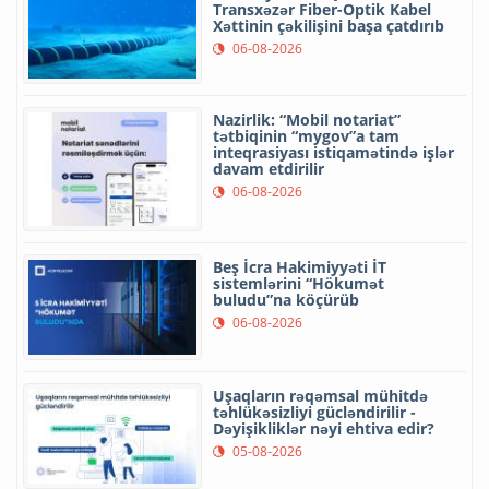
Transxəzər Fiber-Optik Kabel
Xəttinin çəkilişini başa çatdırıb
06-08-2026
Nazirlik: “Mobil notariat”
tətbiqinin “mygov”a tam
inteqrasiyası istiqamətində işlər
davam etdirilir
06-08-2026
Beş İcra Hakimiyyəti İT
sistemlərini “Hökumət
buludu”na köçürüb
06-08-2026
Uşaqların rəqəmsal mühitdə
təhlükəsizliyi gücləndirilir -
Dəyişikliklər nəyi ehtiva edir?
05-08-2026