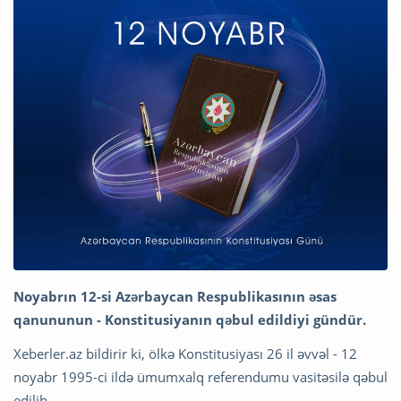
Noyabrın 12-si Azərbaycan Respublikasının əsas
qanununun - Konstitusiyanın qəbul edildiyi gündür.
Xeberler.az bildirir ki, ölkə Konstitusiyası 26 il əvvəl - 12
noyabr 1995-ci ildə ümumxalq referendumu vasitəsilə qəbul
edilib.