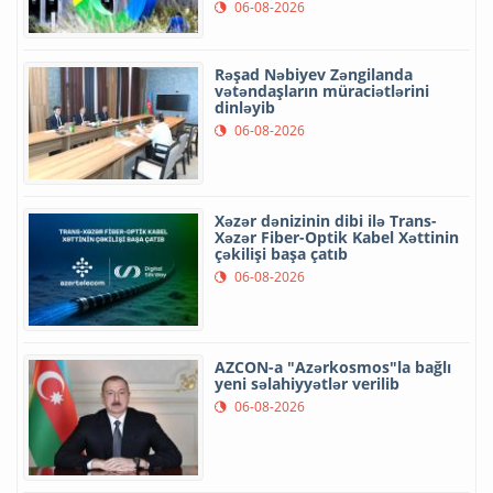
06-08-2026
Rəşad Nəbiyev Zəngilanda
vətəndaşların müraciətlərini
dinləyib
06-08-2026
Xəzər dənizinin dibi ilə Trans-
Xəzər Fiber-Optik Kabel Xəttinin
çəkilişi başa çatıb
06-08-2026
AZCON-a "Azərkosmos"la bağlı
yeni səlahiyyətlər verilib
06-08-2026