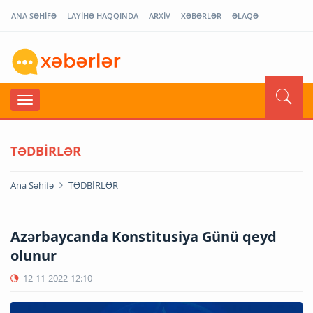
ANA SƏHİFƏ
LAYİHƏ HAQQINDA
ARXİV
XƏBƏRLƏR
ƏLAQƏ
TƏDBİRLƏR
Ana Səhifə
TƏDBİRLƏR
Azərbaycanda Konstitusiya Günü qeyd
olunur
12-11-2022
12:10