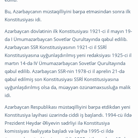
Bu, Azərbaycanın müstəqilliyini bərpa etməsindən sonra ilk
Konstitusiyası idi.
Azərbaycan dövlətinin ilk Konstitusiyası 1921-ci il mayın 19-
da I Ümumazərbaycan Sovetlər Qurultayında qəbul edilib.
Azərbaycan SSR Konstitusiyasının 1921-ci il SSRİ
Konstitusiyasına uyğunlaşdırılmış yeni redaksiyası 1925-ci il
martın 14-də IV Ümumazərbaycan Sovetlər Qurultayında
qəbul edilib. Azərbaycan SSR-nin 1978-ci il aprelin 21-də
qəbul edilmiş son Konstitusiyası SSRİ Konstitusiyasına
uyğunlaşdırılmış olsa da, müəyyən özünəməxsusluğa malik
idi.
Azərbaycan Respublikası müstəqilliyini bərpa etdikdən yeni
Konstitusiya layihəsi üzərində ciddi iş başlandı. 1994-cü ildə
Prezident Heydər Əliyevin sədrliyi ilə Konstitusiya
komissiyası fəaliyyətə başladı və layihə 1995-ci ildə