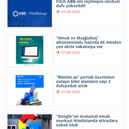
Fitch ABB-nin reytinqini növbəti
dəfə yüksəltdi!
07-08-2026
“Əmək və Məşğulluq”
altsistemində hazırda 65 mindən
çox aktiv vakansiya var
07-08-2026
“Biletim.az” portalı üzərindən
onlayn bilet alanların sayı 2
dəfəyədək artıb
07-08-2026
“Google”un məlumat emalı
mərkəzi Hindistanda etirazlara
səbəb olub