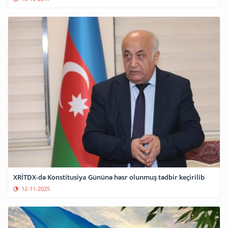
XRİTDX-də Konstitusiya Gününə həsr olunmuş tədbir keçirilib
12-11-2025