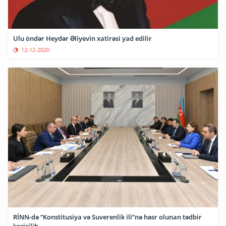
Ulu öndər Heydər Əliyevin xatirəsi yad edilir
12-12-2020
RİNN-də “Konstitusiya və Suverenlik ili”nə həsr olunan tədbir
keçirilib