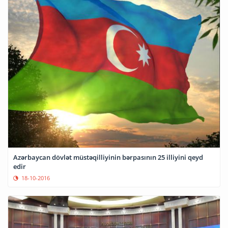
Azərbaycan dövlət müstəqilliyinin bərpasının 25 illiyini qeyd
edir
18-10-2016