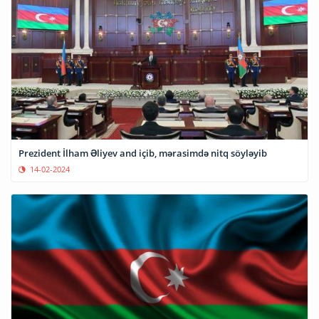
Prezident İlham Əliyev and içib, mərasimdə nitq söyləyib
14-02-2024