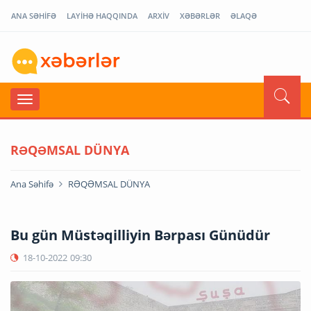
ANA SƏHİFƏ
LAYİHƏ HAQQINDA
ARXİV
XƏBƏRLƏR
ƏLAQƏ
RƏQƏMSAL DÜNYA
Ana Səhifə
RƏQƏMSAL DÜNYA
Bu gün Müstəqilliyin Bərpası Günüdür
18-10-2022
09:30