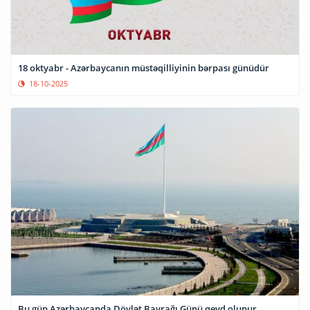
18 oktyabr - Azərbaycanın müstəqilliyinin bərpası günüdür
18-10-2025
Bu gün Azərbaycanda Dövlət Bayrağı Günü qeyd olunur