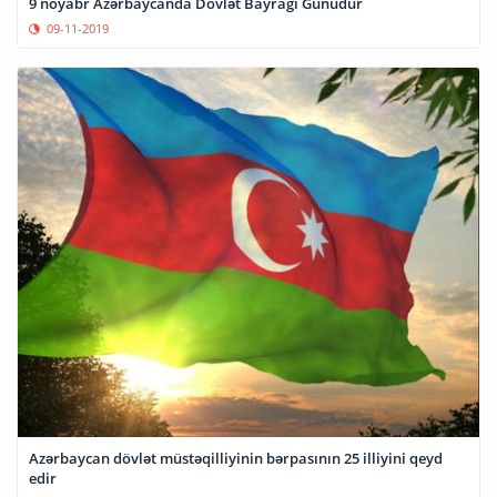
9 noyabr Azərbaycanda Dövlət Bayrağı Günüdür
09-11-2019
Azərbaycan dövlət müstəqilliyinin bərpasının 25 illiyini qeyd
edir