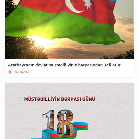
Azərbaycanın dövlət müstəqilliyinin bərpasından 32 il ötür
18-10-2023