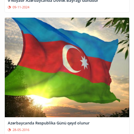
9 Noyabr Azərbaycanda Dövlət Bayrağı Günüdür
09-11-2024
Azərbaycanda Respublika Günü qeyd olunur
28-05-2016