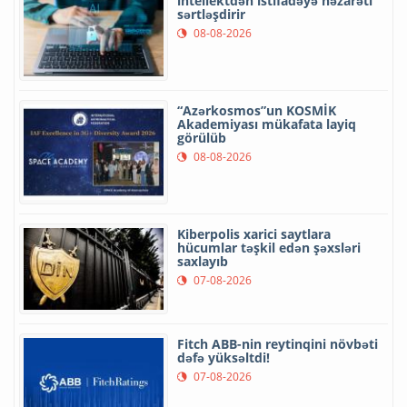
intellektdən istifadəyə nəzarəti
sərtləşdirir
08-08-2026
“Azərkosmos”un KOSMİK
Akademiyası mükafata layiq
görülüb
08-08-2026
Kiberpolis xarici saytlara
hücumlar təşkil edən şəxsləri
saxlayıb
07-08-2026
Fitch ABB-nin reytinqini növbəti
dəfə yüksəltdi!
07-08-2026