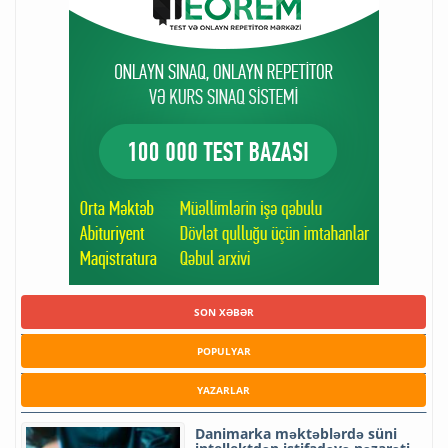
SON XƏBƏR
POPULYAR
YAZARLAR
Danimarka məktəblərdə süni