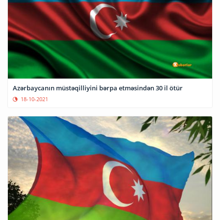
Azərbaycanın müstəqilliyini bərpa etməsindən 30 il ötür
18-10-2021