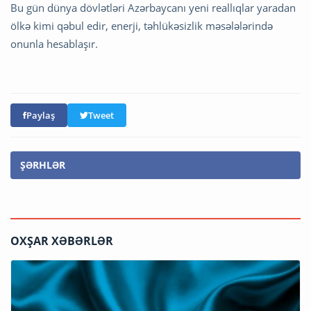
Bu gün dünya dövlətləri Azərbaycanı yeni reallıqlar yaradan
ölkə kimi qəbul edir, enerji, təhlükəsizlik məsələlərində
onunla hesablaşır.
Paylaş
Tweet
ŞƏRHLƏR
OXŞAR XƏBƏRLƏR