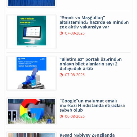
“Əmək və Məşğulluq”
altsistemində hazırda 65 mindən
çox aktiv vakansiya var
07-08-2026
“Biletim.az” portalı üzərindən
onlayn bilet alanların sayı 2
dəfəyədək artıb
07-08-2026
“Google”un məlumat emalı
mərkəzi Hindistanda etirazlara
səbəb olub
06-08-2026
Rəşad Nəbiyev Zəngilanda