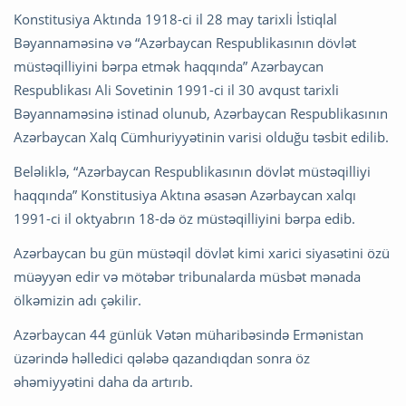
Konstitusiya Aktında 1918-ci il 28 may tarixli İstiqlal
Bəyannaməsinə və “Azərbaycan Respublikasının dövlət
müstəqilliyini bərpa etmək haqqında” Azərbaycan
Respublikası Ali Sovetinin 1991-ci il 30 avqust tarixli
Bəyannaməsinə istinad olunub, Azərbaycan Respublikasının
Azərbaycan Xalq Cümhuriyyətinin varisi olduğu təsbit edilib.
Beləliklə, “Azərbaycan Respublikasının dövlət müstəqilliyi
haqqında” Konstitusiya Aktına əsasən Azərbaycan xalqı
1991-ci il oktyabrın 18-də öz müstəqilliyini bərpa edib.
Azərbaycan bu gün müstəqil dövlət kimi xarici siyasətini özü
müəyyən edir və mötəbər tribunalarda müsbət mənada
ölkəmizin adı çəkilir.
Azərbaycan 44 günlük Vətən müharibəsində Ermənistan
üzərində həlledici qələbə qazandıqdan sonra öz
əhəmiyyətini daha da artırıb.