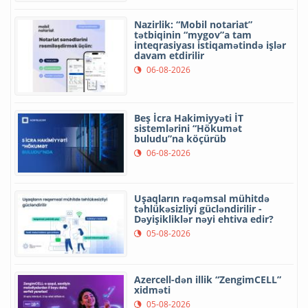
Nazirlik: “Mobil notariat”
tətbiqinin “mygov”a tam
inteqrasiyası istiqamətində işlər
davam etdirilir
06-08-2026
Beş İcra Hakimiyyəti İT
sistemlərini “Hökumət
buludu”na köçürüb
06-08-2026
Uşaqların rəqəmsal mühitdə
təhlükəsizliyi gücləndirilir -
Dəyişikliklər nəyi ehtiva edir?
05-08-2026
Azercell-dən illik “ZengimCELL”
xidməti
05-08-2026