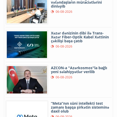
vətəndaşların müraciətlərini
dinləyib
06-08-2026
Xəzər dənizinin dibi ilə Trans-
Xəzər Fiber-Optik Kabel Xəttinin
çəkilişi başa çatıb
06-08-2026
AZCON-a "Azərkosmos"la bağlı
yeni səlahiyyətlər verilib
06-08-2026
“Meta”nın süni intellekti test
zamanı başqa şirkətin sisteminə
daxil olub
06-08-2026