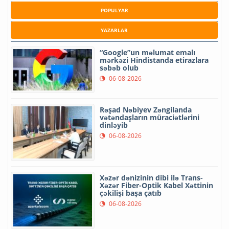
POPULYAR
YAZARLAR
“Google”un məlumat emalı
mərkəzi Hindistanda etirazlara
səbəb olub
06-08-2026
Rəşad Nəbiyev Zəngilanda
vətəndaşların müraciətlərini
dinləyib
06-08-2026
Xəzər dənizinin dibi ilə Trans-
Xəzər Fiber-Optik Kabel Xəttinin
çəkilişi başa çatıb
06-08-2026