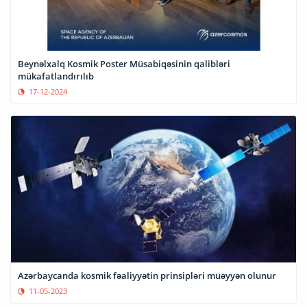
Beynəlxalq Kosmik Poster Müsabiqəsinin qalibləri
mükafatlandırılıb
17-12-2024
Azərbaycanda kosmik fəaliyyətin prinsipləri müəyyən olunur
11-05-2023