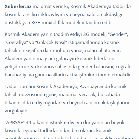
Xeberler.az
məlumat verir ki, Kosmik Akademiya tədbirdə
kosmik təhsilin inklüzivliyini və beynəlxalq əməkdaşlığı
dəstəkləyən 3G+ müxtəliflik modelini təqdim edib.
Kosmik Akademiyanın təqdim etdiyi 3G modeli, “Gender”,
“Coğrafiya” və “Gələcək Nəsil” istiqamətlərində kosmik
təhsilin inkişafına dair mühüm yanaşmaları əhatə edir.
Akademiyanın məqsədi gələcəyin kosmik liderlərini
yetişdirmək və kosmos sahəsində gender balansını, coğrafi
bərabərliyi və gənc nəsillərin aktiv iştirakını təmin etməkdir.
Tədbir zamanı Kosmik Akademiya, Azərbaycanda kosmik
təhsil mövzusunda geniş məlumat verərək, bu sahədə
ölkənin əldə etdiyi uğurları və beynəlxalq əməkdaşlıqlarını
vurğulayıb.
“APRSAF” 44 ölkənin iştirak etdiyi və dünyanın ən böyük
kosmik regional tədbirlərindən biri olaraq, kosmik
agentliklərinin və digər təşkilatların bir araya gəldiyi mühüm