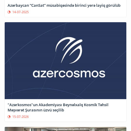
Azərbaycan “CanSat” müsabiqəsində birinci yerə layiq görülüb
14-07-2025
"Azərkosmos"un Akademiyası Beynəlxalq Kosmik Təhsil
Məşvərət Şurasının üzvü seçilib
15-07-2026