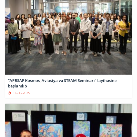
“APRSAF Kosmos, Aviasiya və STEAM Seminarı” layihəsinə
başlanılıb
11-06-2025