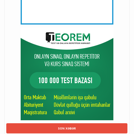
SON XƏBƏR