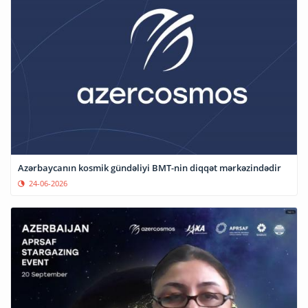
Azərbaycanın kosmik gündəliyi BMT-nin diqqət mərkəzindədir
24-06-2026