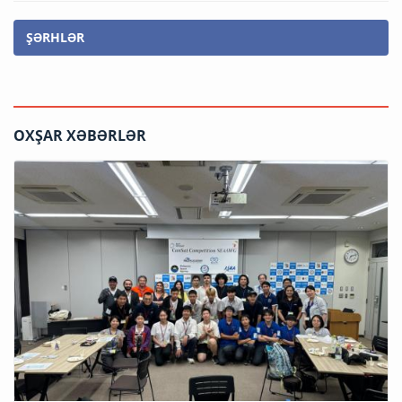
ŞƏRHLƏR
OXŞAR XƏBƏRLƏR