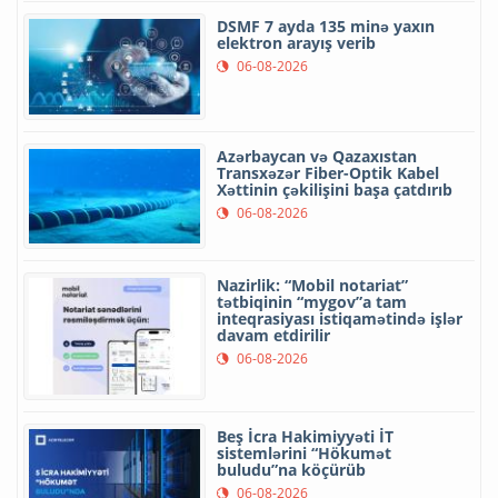
DSMF 7 ayda 135 minə yaxın
elektron arayış verib
06-08-2026
Azərbaycan və Qazaxıstan
Transxəzər Fiber-Optik Kabel
Xəttinin çəkilişini başa çatdırıb
06-08-2026
Nazirlik: “Mobil notariat”
tətbiqinin “mygov”a tam
inteqrasiyası istiqamətində işlər
davam etdirilir
06-08-2026
Beş İcra Hakimiyyəti İT
sistemlərini “Hökumət
buludu”na köçürüb
06-08-2026