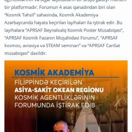
bir platformadır. Forumun 4 əsas qanadından biri olan
“Kosmik Təhsil” sahəsində, Kosmik Akademiya
Azərbaycanda həyata keçirilən layihələri ilə iştirak edir. Bu
layihələrə “APRSAF Beynəlxalq Kosmik Poster Müsabiqəsi”,
“APRSAF Kosmik Fəzanın Müşahidəsi Forumu”, “APRSAF
kosmos, aviasiya və STEAM seminarı” və “APRSAF CanSat
müsabiqəsi” daxildir.