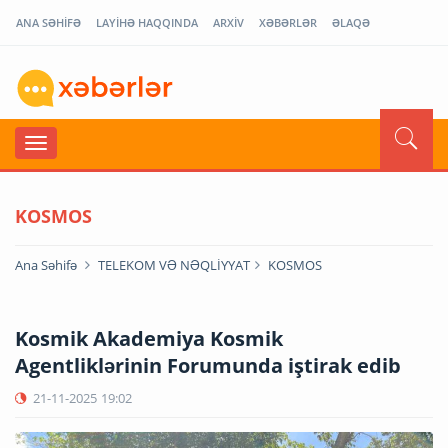
ANA SƏHİFƏ
LAYİHƏ HAQQINDA
ARXİV
XƏBƏRLƏR
ƏLAQƏ
KOSMOS
Ana Səhifə
TELEKOM VƏ NƏQLİYYAT
KOSMOS
Kosmik Akademiya Kosmik
Agentliklərinin Forumunda iştirak edib
21-11-2025
19:02