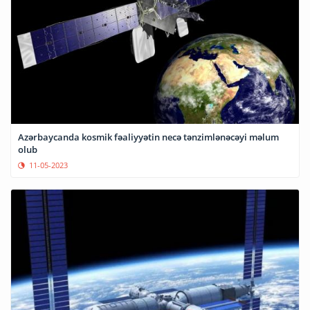
Azərbaycanda kosmik fəaliyyətin necə tənzimlənəcəyi məlum
olub
11-05-2023