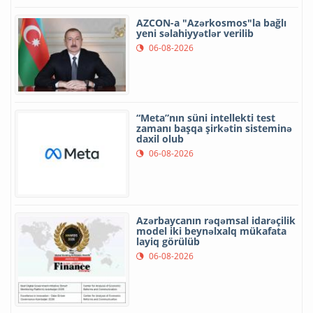
AZCON-a "Azərkosmos"la bağlı
yeni səlahiyyətlər verilib
06-08-2026
“Meta”nın süni intellekti test
zamanı başqa şirkətin sisteminə
daxil olub
06-08-2026
Azərbaycanın rəqəmsal idarəçilik
model iki beynəlxalq mükafata
layiq görülüb
06-08-2026