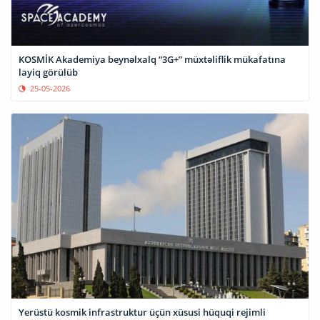
KOSMİK Akademiya beynəlxalq “3G+” müxtəliflik mükafatına
layiq görülüb
25-05-2026
Yerüstü kosmik infrastruktur üçün xüsusi hüquqi rejimli