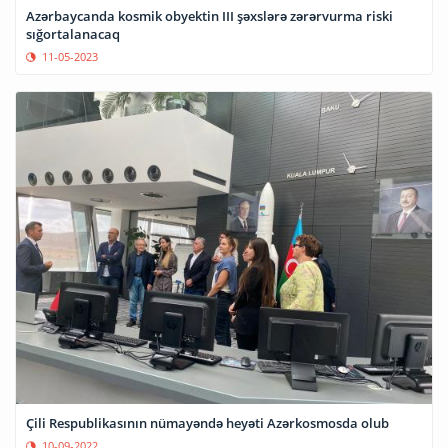
Azərbaycanda kosmik obyektin III şəxslərə zərərvurma riski
sığortalanacaq
11-05-2023
Çili Respublikasının nümayəndə heyəti Azərkosmosda olub
10-09-2022