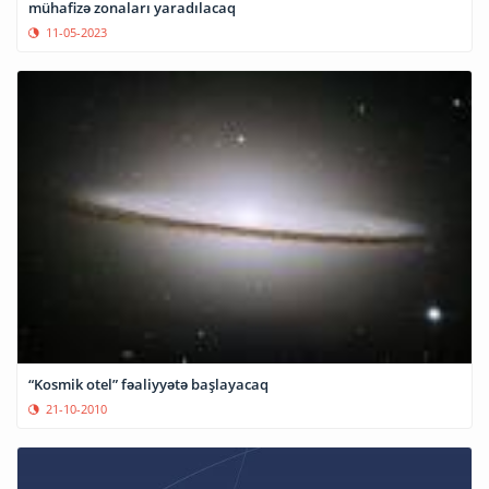
mühafizə zonaları yaradılacaq
11-05-2023
“Kosmik otel” fəaliyyətə başlayacaq
21-10-2010