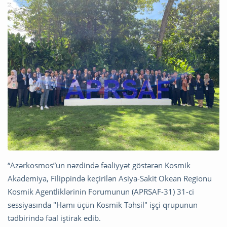
“Azərkosmos”un nəzdində fəaliyyət göstərən Kosmik
Akademiya, Filippində keçirilən Asiya-Sakit Okean Regionu
Kosmik Agentliklərinin Forumunun (APRSAF-31) 31-ci
sessiyasında "Hamı üçün Kosmik Təhsil" işçi qrupunun
tədbirində fəal iştirak edib.