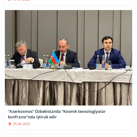
“Azərkosmos” Özbəkistanda “Kosmik texnologiyalar
konfransı”nda iştirak edir
25-04-2023