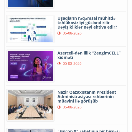
Uşaqların rəqəmsal mühitdə
təhlükəsizliyi gücləndirilir -
Dəyişikliklər nəyi ehtiva edir?
05-08-2026
Azercell-dən illik “ZengimCELL”
xidməti
05-08-2026
Nazir Qazaxıstanın Prezident
Administrasiyası rəhbərinin
müavini ilə görüşüb
05-08-2026
"Falcon 9" raketinin bir hissəsi