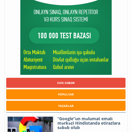
SON XƏBƏR
POPULYAR
YAZARLAR
“Google”un məlumat emalı
mərkəzi Hindistanda etirazlara
səbəb olub