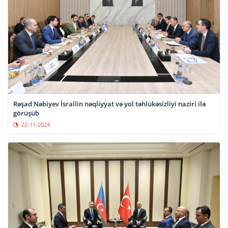
Rəşad Nəbiyev İsrailin nəqliyyat və yol təhlükəsizliyi naziri ilə
görüşüb
22-11-2024