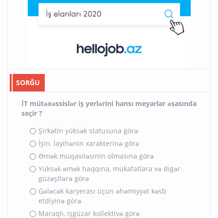
SORĞU
İT mütəxəssislər iş yerlərini hansı meyarlar əsasında
seçir ?
Şirkətin yüksək statusuna görə
İşin, layihənin xarakterinə görə
Əmək müqaviləsinin olmasına görə
Yüksək əmək haqqına, mükafatlara və digər
güzəştlərə görə
Gələcək karyerası üçün əhəmiyyət kəsb
etdiyinə görə
Maraqlı, işgüzar kollektivə görə