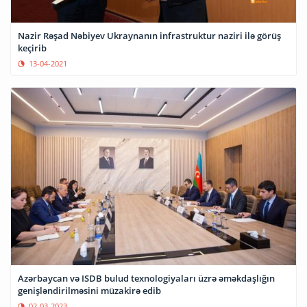
Nazir Rəşad Nəbiyev Ukraynanın infrastruktur naziri ilə görüş
keçirib
13-04-2021
Azərbaycan və ISDB bulud texnologiyaları üzrə əməkdaşlığın
genişləndirilməsini müzakirə edib
02-03-2023