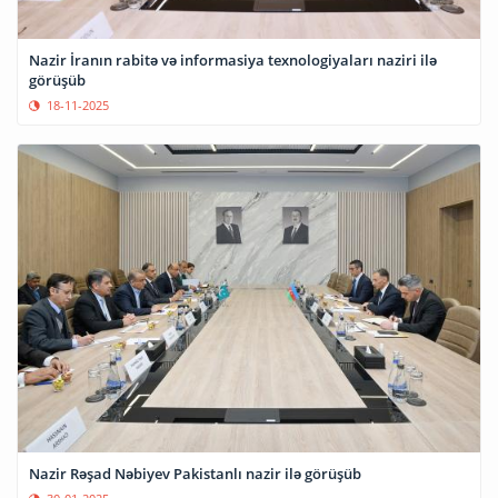
Nazir İranın rabitə və informasiya texnologiyaları naziri ilə
görüşüb
18-11-2025
Nazir Rəşad Nəbiyev Pakistanlı nazir ilə görüşüb