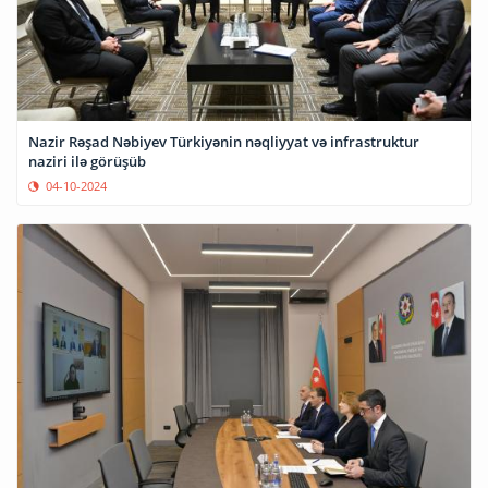
Nazir Rəşad Nəbiyev Türkiyənin nəqliyyat və infrastruktur
naziri ilə görüşüb
04-10-2024