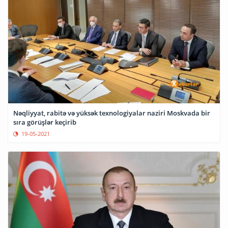
Nəqliyyat, rabitə və yüksək texnologiyalar naziri Moskvada bir
sıra görüşlər keçirib
19-05-2021