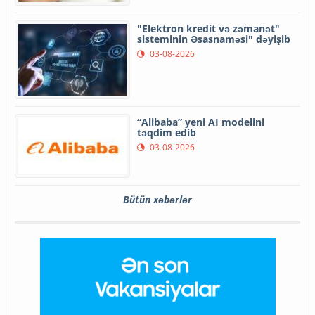
"Elektron kredit və zəmanət"
sisteminin Əsasnaməsi" dəyişib
03-08-2026
“Alibaba” yeni AI modelini
təqdim edib
03-08-2026
Bütün xəbərlər