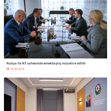
Rusiya ilə İKT sahəsində əməkdaşlıq müzakirə edilib
24-05-2016