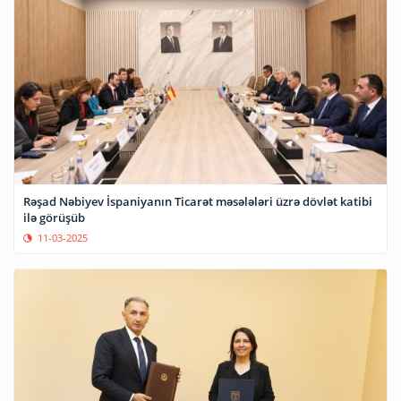
Rəşad Nəbiyev İspaniyanın Ticarət məsələləri üzrə dövlət katibi
ilə görüşüb
11-03-2025