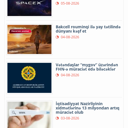
05-08-2026
Bakcell rouminqi ilə yay tətilində
dünyanı kəşf et
04-08-2026
Vətəndaşlar “mygov” üzərindən
FHN-ə müraciət edə biləcəklər
04-08-2026
İqtisadiyyat Nazirliyinin
xidmətlərinə 13 milyondan artıq
müraciət olub
03-08-2026