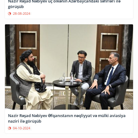
Nazir Rəşad Nəbiyev üç ölkənin Azərbaycandakı səfirləri ilə
görüşüb
28-08-2024
Nazir Rəşad Nəbiyev Əfqanıstanın nəqliyyat və mülki aviasiya
naziri ilə görüşüb
04-10-2024