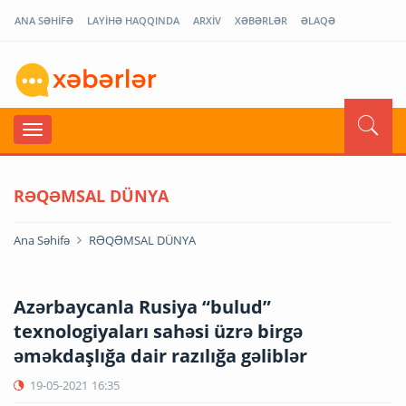
ANA SƏHİFƏ
LAYİHƏ HAQQINDA
ARXİV
XƏBƏRLƏR
ƏLAQƏ
RƏQƏMSAL DÜNYA
Ana Səhifə
RƏQƏMSAL DÜNYA
Azərbaycanla Rusiya “bulud”
texnologiyaları sahəsi üzrə birgə
əməkdaşlığa dair razılığa gəliblər
19-05-2021
16:35