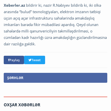
Xeberler.az
bildirir ki, nazir R.Nəbiyev bildirib ki, iki ölkə
arasında “bulud” texnologiyaları, elektron imzanın tətbiqi
üçün açıq açar infrastrukturu sahələrində əməkdaşlıq
imkanları barədə fikir mübadiləsi apardıq. Qeyd olunan
sahələrdə milli qanunvericiliyin təkmilləşdirilməsi, o
cümlədən kadr hazırlığı üzrə əməkdaşlığın gücləndirilməsinə
dair razılığa gəldik.
Paylaş
Tweet
ŞƏRHLƏR
OXŞAR XƏBƏRLƏR