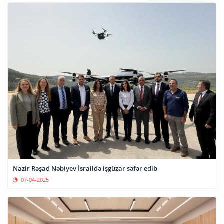
Nazir Rəşad Nəbiyev İsraildə işgüzar səfər edib
07-04-2025