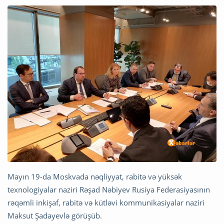
Mayın 19-da Moskvada nəqliyyat, rabitə və yüksək
texnologiyalar naziri Rəşad Nəbiyev Rusiya Federasiyasının
rəqəmli inkişaf, rabitə və kütləvi kommunikasiyalar naziri
Maksut Şadayevlə görüşüb.