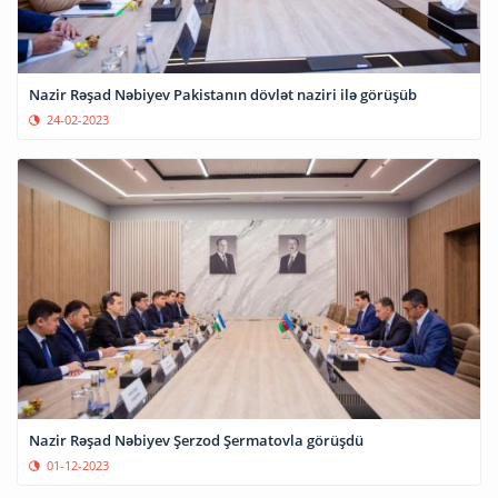
Nazir Rəşad Nəbiyev Pakistanın dövlət naziri ilə görüşüb
24-02-2023
Nazir Rəşad Nəbiyev Şerzod Şermatovla görüşdü
01-12-2023