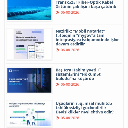
Transxəzər Fiber-Optik Kabel
Xəttinin çəkilişini başa çatdırıb
06-08-2026
Nazirlik: “Mobil notariat”
tətbiqinin “mygov”a tam
inteqrasiyası istiqamətində işlər
davam etdirilir
06-08-2026
Beş İcra Hakimiyyəti İT
sistemlərini “Hökumət
buludu”na köçürüb
06-08-2026
Uşaqların rəqəmsal mühitdə
təhlükəsizliyi gücləndirilir -
Dəyişikliklər nəyi ehtiva edir?
05-08-2026