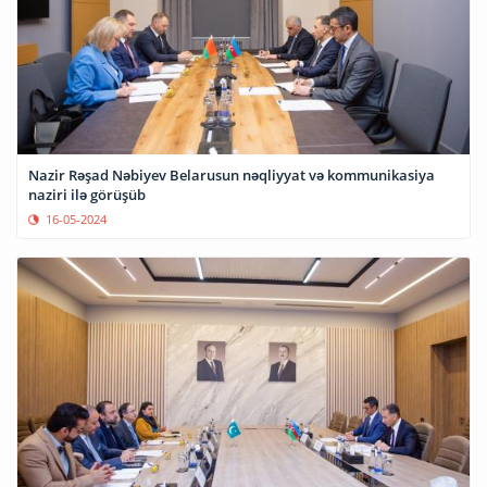
Nazir Rəşad Nəbiyev Belarusun nəqliyyat və kommunikasiya
naziri ilə görüşüb
16-05-2024