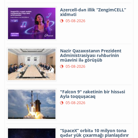
Azercell-dən illik “ZengimCELL”
xidməti
05-08-2026
Nazir Qazaxıstanın Prezident
Administrasiyası rəhbərinin
müavini ilə görüşüb
05-08-2026
"Falcon 9" raketinin bir hissəsi
Ayla toqquşacaq
05-08-2026
“SpaceX” orbitə 10 milyon tona
qədər yük çıxarmağı planlaşdırır