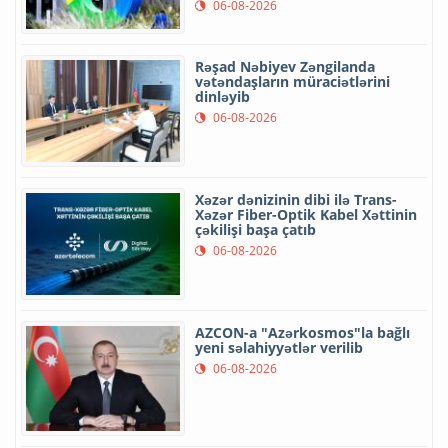
06-08-2026
Rəşad Nəbiyev Zəngilanda
vətəndaşların müraciətlərini
dinləyib
06-08-2026
Xəzər dənizinin dibi ilə Trans-
Xəzər Fiber-Optik Kabel Xəttinin
çəkilişi başa çatıb
06-08-2026
AZCON-a "Azərkosmos"la bağlı
yeni səlahiyyətlər verilib
06-08-2026