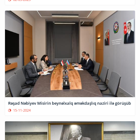
Rəşad Nəbiyev Misirin beynəlxalq əməkdaşlıq naziri ilə görüşüb
15-11-2024