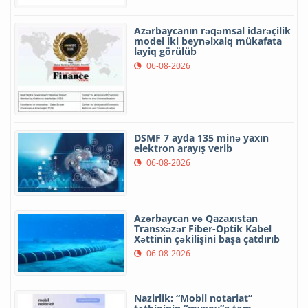
Azərbaycanın rəqəmsal idarəçilik
model iki beynəlxalq mükafata
layiq görülüb
06-08-2026
DSMF 7 ayda 135 minə yaxın
elektron arayış verib
06-08-2026
Azərbaycan və Qazaxıstan
Transxəzər Fiber-Optik Kabel
Xəttinin çəkilişini başa çatdırıb
06-08-2026
Nazirlik: “Mobil notariat”