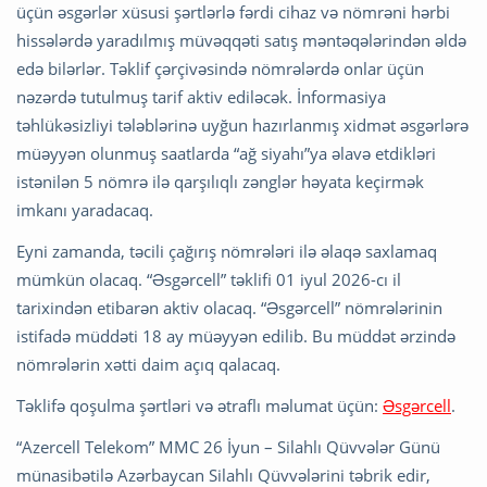
üçün əsgərlər xüsusi şərtlərlə fərdi cihaz və nömrəni hərbi
hissələrdə yaradılmış müvəqqəti satış məntəqələrindən əldə
edə bilərlər. Təklif çərçivəsində nömrələrdə onlar üçün
nəzərdə tutulmuş tarif aktiv ediləcək. İnformasiya
təhlükəsizliyi tələblərinə uyğun hazırlanmış xidmət əsgərlərə
müəyyən olunmuş saatlarda “ağ siyahı”ya əlavə etdikləri
istənilən 5 nömrə ilə qarşılıqlı zənglər həyata keçirmək
imkanı yaradacaq.
Eyni zamanda, təcili çağırış nömrələri ilə əlaqə saxlamaq
mümkün olacaq. “Əsgərcell” təklifi 01 iyul 2026-cı il
tarixindən etibarən aktiv olacaq. “Əsgərcell” nömrələrinin
istifadə müddəti 18 ay müəyyən edilib. Bu müddət ərzində
nömrələrin xətti daim açıq qalacaq.
Təklifə qoşulma şərtləri və ətraflı məlumat üçün:
Əsgərcell
.
“Azercell Telekom” MMC 26 İyun – Silahlı Qüvvələr Günü
münasibətilə Azərbaycan Silahlı Qüvvələrini təbrik edir,