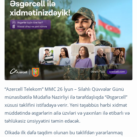
“Azercell Telekom” MMC 26 İyun – Silahlı Qüvvələr Günü
münasibətilə Müdafiə Nazirliyi ilə tərəfdaşlıqda “Əsgərcell”
xüsusi təklifini istifadəyə verir. Yeni təşəbbüs hərbi xidmət
müddətində əsgərlərin ailə üzvləri və yaxınları ilə etibarlı və
təhlükəsiz ünsiyyətini təmin edəcək.
Ölkədə ilk dəfə təqdim olunan bu təklifdən yararlanmaq