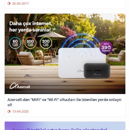
26-06-2017
Azercell-dən “MiFi” və “Wi-Fi” cihazları ilə istənilən yerdə onlayn
ol!
13-04-2026