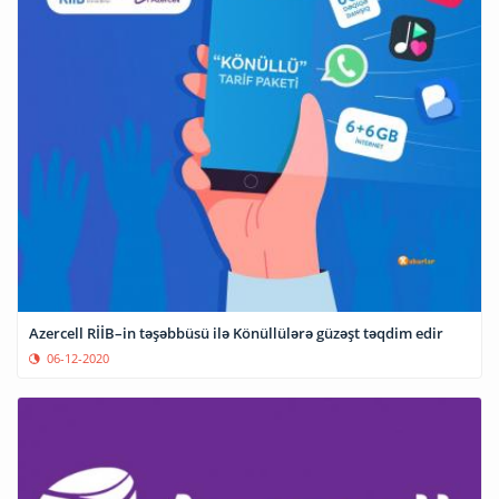
Azercell RİİB–in təşəbbüsü ilə Könüllülərə güzəşt təqdim edir
06-12-2020