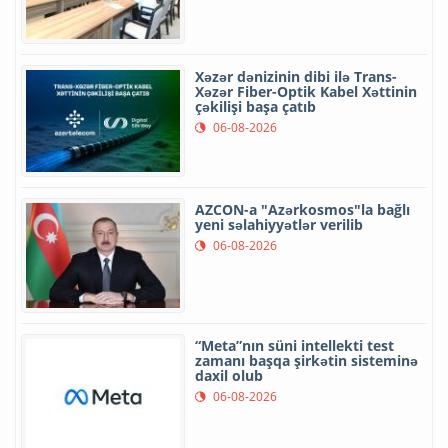
Xəzər dənizinin dibi ilə Trans-
Xəzər Fiber-Optik Kabel Xəttinin
çəkilişi başa çatıb
06-08-2026
AZCON-a "Azərkosmos"la bağlı
yeni səlahiyyətlər verilib
06-08-2026
“Meta”nın süni intellekti test
zamanı başqa şirkətin sisteminə
daxil olub
06-08-2026