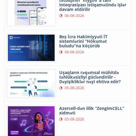
tətbiqinin “mygov”a tam
inteqrasiyası istiqamətində işlər
davam etdirilir
06-08-2026
Beş İcra Hakimiyyəti İT
sistemlərini “Hökumət
buludu”na köçürüb
06-08-2026
Uşaqların rəqəmsal mühitdə
təhlükəsizliyi gücləndirilir -
Dəyişikliklər nəyi ehtiva edir?
05-08-2026
Azercell-dən illik “ZengimCELL”
xidməti
05-08-2026