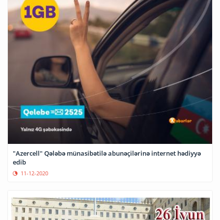
"Azercell" Qələbə münasibətilə abunəçilərinə internet hədiyyə
edib
11-12-2020