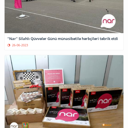
"Nar" Silahlı Qüvvələr Günü münasibətilə hərbçiləri təbrik etdi
26-06-2023