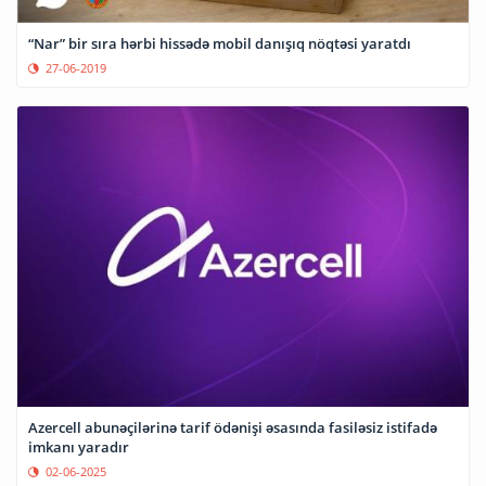
“Nar” bir sıra hərbi hissədə mobil danışıq nöqtəsi yaratdı
27-06-2019
Azercell abunəçilərinə tarif ödənişi əsasında fasiləsiz istifadə
imkanı yaradır
02-06-2025