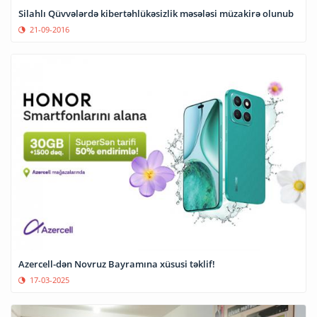
Silahlı Qüvvələrdə kibertəhlükəsizlik məsələsi müzakirə olunub
21-09-2016
Azercell-dən Novruz Bayramına xüsusi təklif!
17-03-2025