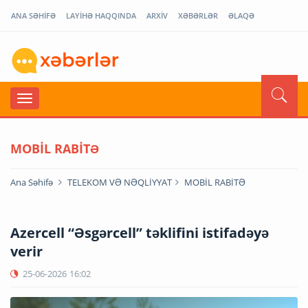
ANA SƏHİFƏ
LAYİHƏ HAQQINDA
ARXİV
XƏBƏRLƏR
ƏLAQƏ
MOBİL RABİTƏ
Ana Səhifə
TELEKOM VƏ NƏQLİYYAT
MOBİL RABİTƏ
Azercell “Əsgərcell” təklifini istifadəyə
verir
25-06-2026
16:02