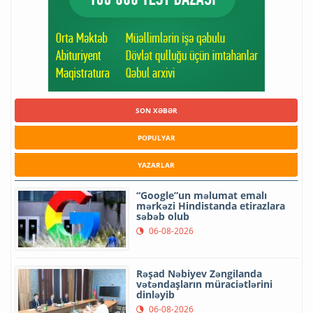
SON XƏBƏR
POPULYAR
YAZARLAR
“Google”un məlumat emalı
mərkəzi Hindistanda etirazlara
səbəb olub
06-08-2026
Rəşad Nəbiyev Zəngilanda
vətəndaşların müraciətlərini
dinləyib
06-08-2026