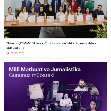
“Azərpoçt” MMC “Azercell”in bürünc sertifikatlı rəsmi dileri
statusu alıb
27-01-2023