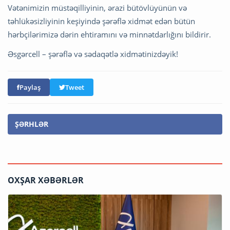
Vətənimizin müstəqilliyinin, ərazi bütövlüyünün və
təhlükəsizliyinin keşiyində şərəflə xidmət edən bütün
hərbçilərimizə dərin ehtiramını və minnətdarlığını bildirir.
Əsgərcell – şərəflə və sədaqətlə xidmətinizdəyik!
Paylaş
Tweet
ŞƏRHLƏR
OXŞAR XƏBƏRLƏR