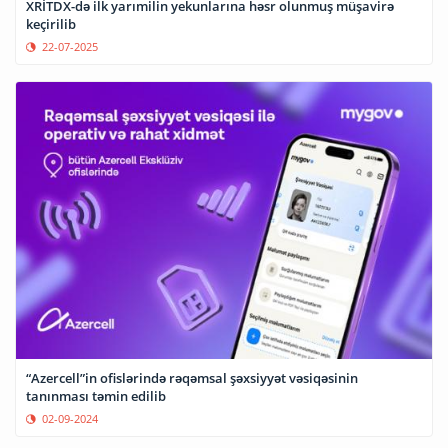
XRİTDX-də ilk yarımilin yekunlarına həsr olunmuş müşavirə
keçirilib
22-07-2025
“Azercell”in ofislərində rəqəmsal şəxsiyyət vəsiqəsinin
tanınması təmin edilib
02-09-2024