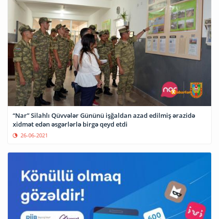
“Nar” Silahlı Qüvvələr Gününü işğaldan azad edilmiş ərazidə
xidmət edən əsgərlərlə birgə qeyd etdi
26-06-2021