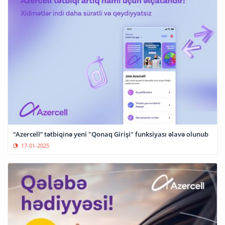
“Azercell” tətbiqinə yeni "Qonaq Girişi" funksiyası əlavə olunub
17-01-2025