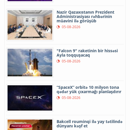
Nazir Qazaxıstanın Prezident
Administrasiyası rəhbərinin
müavini ilə görüşüb
05-08-2026
"Falcon 9" raketinin bir hissəsi
Ayla toqquşacaq
05-08-2026
“SpaceX” orbitə 10 milyon tona
qədər yük çıxarmağı planlaşdırır
05-08-2026
Bakcell rouminqi ilə yay tətilində
dünyanı kəşf et