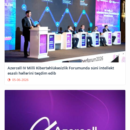
Azercell IV Milli Kibertəhlükəsizlik Forumunda süni intellekt
əsaslı həllərini təqdim edib
05-06-2026