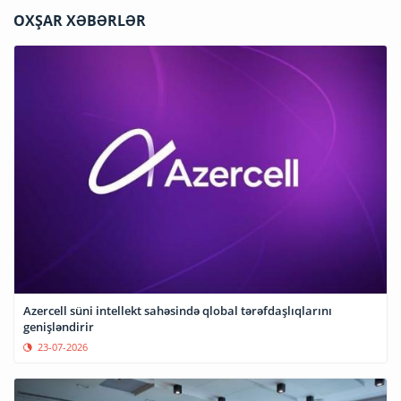
OXŞAR XƏBƏRLƏR
Azercell süni intellekt sahəsində qlobal tərəfdaşlıqlarını
genişləndirir
23-07-2026