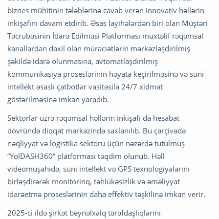
biznes mühitinin tələblərinə cavab verən innovativ həllərin
inkişafını davam etdirib. Əsas layihələrdən biri olan Müştəri
Təcrübəsinin İdarə Edilməsi Platforması müxtəlif rəqəmsal
kanallardan daxil olan müraciətlərin mərkəzləşdirilmiş
şəkildə idarə olunmasına, avtomatlaşdırılmış
kommunikasiya proseslərinin həyata keçirilməsinə və süni
intellekt əsaslı çatbotlar vasitəsilə 24/7 xidmət
göstərilməsinə imkan yaradıb.
Sektorlar üzrə rəqəmsal həllərin inkişafı da hesabat
dövründə diqqət mərkəzində saxlanılıb. Bu çərçivədə
nəqliyyat və logistika sektoru üçün nəzərdə tutulmuş
“YolDASH360” platforması təqdim olunub. Həll
videomüşahidə, süni intellekt və GPS texnologiyalarını
birləşdirərək monitorinq, təhlükəsizlik və əməliyyat
idarəetmə proseslərinin daha effektiv təşkilinə imkan verir.
2025-ci ildə şirkət beynəlxalq tərəfdaşlıqlarını