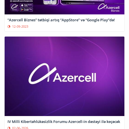
“Azercell Biznes” tətbiqi artıq “AppStore” və “Google Play”də!
12-09-2023
IV Milli Kibertəhlükəsizlik Forumu Azercell-in dəstəyi ilə keçəcək
02-06-2026