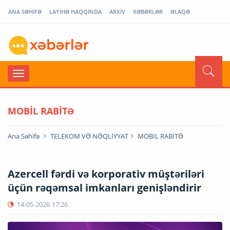
ANA SƏHİFƏ
LAYİHƏ HAQQINDA
ARXİV
XƏBƏRLƏR
ƏLAQƏ
MOBİL RABİTƏ
Ana Səhifə
TELEKOM VƏ NƏQLİYYAT
MOBİL RABİTƏ
Azercell fərdi və korporativ müştəriləri
üçün rəqəmsal imkanları genişləndirir
14-05-2026
17:26