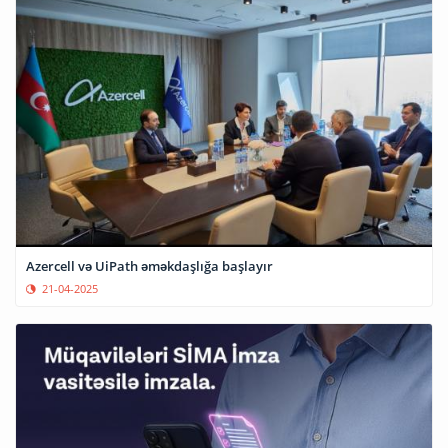
Azercell və UiPath əməkdaşlığa başlayır
21-04-2025