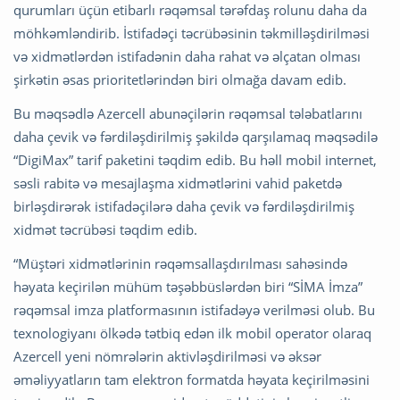
qurumları üçün etibarlı rəqəmsal tərəfdaş rolunu daha da
möhkəmləndirib. İstifadəçi təcrübəsinin təkmilləşdirilməsi
və xidmətlərdən istifadənin daha rahat və əlçatan olması
şirkətin əsas prioritetlərindən biri olmağa davam edib.
Bu məqsədlə Azercell abunəçilərin rəqəmsal tələbatlarını
daha çevik və fərdiləşdirilmiş şəkildə qarşılamaq məqsədilə
“DigiMax” tarif paketini təqdim edib. Bu həll mobil internet,
səsli rabitə və mesajlaşma xidmətlərini vahid paketdə
birləşdirərək istifadəçilərə daha çevik və fərdiləşdirilmiş
xidmət təcrübəsi təqdim edib.
“Müştəri xidmətlərinin rəqəmsallaşdırılması sahəsində
həyata keçirilən mühüm təşəbbüslərdən biri “SİMA İmza”
rəqəmsal imza platformasının istifadəyə verilməsi olub. Bu
texnologiyanı ölkədə tətbiq edən ilk mobil operator olaraq
Azercell yeni nömrələrin aktivləşdirilməsi və əksər
əməliyyatların tam elektron formatda həyata keçirilməsini