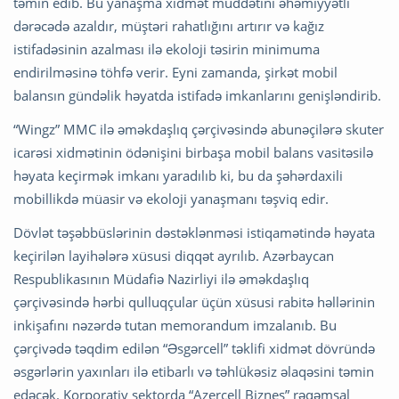
təmin edib. Bu yanaşma xidmət müddətini əhəmiyyətli
dərəcədə azaldır, müştəri rahatlığını artırır və kağız
istifadəsinin azalması ilə ekoloji təsirin minimuma
endirilməsinə töhfə verir. Eyni zamanda, şirkət mobil
balansın gündəlik həyatda istifadə imkanlarını genişləndirib.
“Wingz” MMC ilə əməkdaşlıq çərçivəsində abunəçilərə skuter
icarəsi xidmətinin ödənişini birbaşa mobil balans vasitəsilə
həyata keçirmək imkanı yaradılıb ki, bu da şəhərdaxili
mobillikdə müasir və ekoloji yanaşmanı təşviq edir.
Dövlət təşəbbüslərinin dəstəklənməsi istiqamətində həyata
keçirilən layihələrə xüsusi diqqət ayrılıb. Azərbaycan
Respublikasının Müdafiə Nazirliyi ilə əməkdaşlıq
çərçivəsində hərbi qulluqçular üçün xüsusi rabitə həllərinin
inkişafını nəzərdə tutan memorandum imzalanıb. Bu
çərçivədə təqdim edilən “Əsgərcell” təklifi xidmət dövründə
əsgərlərin yaxınları ilə etibarlı və təhlükəsiz əlaqəsini təmin
edəcək. Korporativ sektorda “Azercell Biznes” rəqəmsal