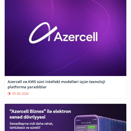
Azercell və AWS süni intellekt modelləri üçün texnoloji
platforma yaradıblar
05-06-2026