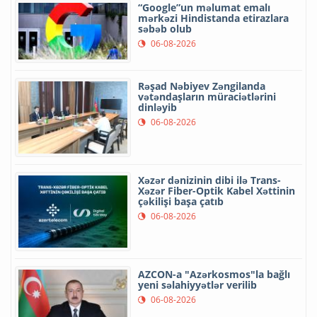
“Google”un məlumat emalı
mərkəzi Hindistanda etirazlara
səbəb olub
06-08-2026
Rəşad Nəbiyev Zəngilanda
vətəndaşların müraciətlərini
dinləyib
06-08-2026
Xəzər dənizinin dibi ilə Trans-
Xəzər Fiber-Optik Kabel Xəttinin
çəkilişi başa çatıb
06-08-2026
AZCON-a "Azərkosmos"la bağlı
yeni səlahiyyətlər verilib
06-08-2026