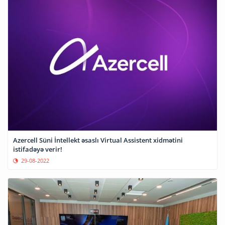
Azercell Süni İntellekt əsaslı Virtual Assistent xidmətini
istifadəyə verir!
29-08-2022