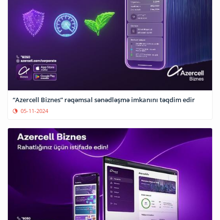
“Azercell Biznes” rəqəmsal sənədləşmə imkanını təqdim edir
05-11-2024