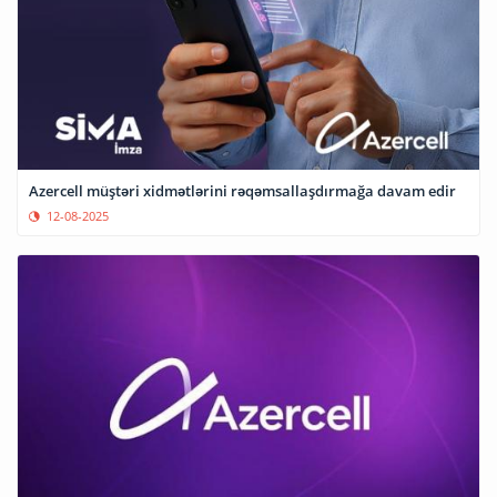
Azercell müştəri xidmətlərini rəqəmsallaşdırmağa davam edir
12-08-2025