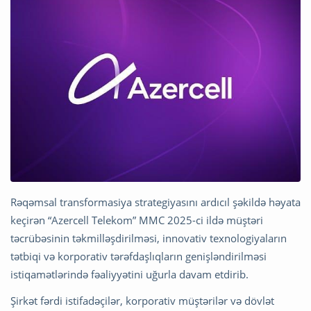
Rəqəmsal transformasiya strategiyasını ardıcıl şəkildə həyata
keçirən “Azercell Telekom” MMC 2025-ci ildə müştəri
təcrübəsinin təkmilləşdirilməsi, innovativ texnologiyaların
tətbiqi və korporativ tərəfdaşlıqların genişləndirilməsi
istiqamətlərində fəaliyyətini uğurla davam etdirib.
Şirkət fərdi istifadəçilər, korporativ müştərilər və dövlət