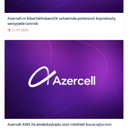
Azercell-in kibertəhlükəsizlik sahəsində potensialı beynəlxalq
səviyyədə tanındı
21-07-2026
Azercell AWS ilə əməkdaşlıqda süni intellekt bacarıqlarının