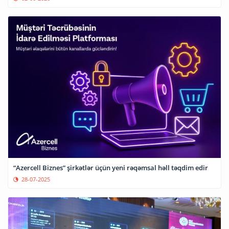
“Azercell Biznes” şirkətlər üçün yeni rəqəmsal həll təqdim edir
28-07-2025