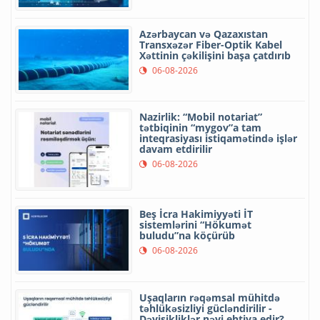
Azərbaycan və Qazaxıstan
Transxəzər Fiber-Optik Kabel
Xəttinin çəkilişini başa çatdırıb
06-08-2026
Nazirlik: “Mobil notariat”
tətbiqinin “mygov”a tam
inteqrasiyası istiqamətində işlər
davam etdirilir
06-08-2026
Beş İcra Hakimiyyəti İT
sistemlərini “Hökumət
buludu”na köçürüb
06-08-2026
Uşaqların rəqəmsal mühitdə
təhlükəsizliyi gücləndirilir -
Dəyişikliklər nəyi ehtiva edir?