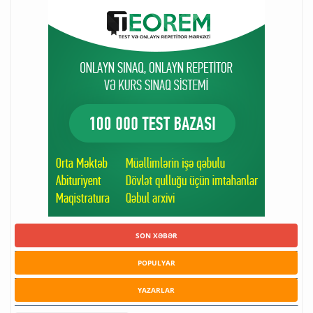
SON XƏBƏR
POPULYAR
YAZARLAR