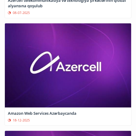
Azercell telekommunikasiya və texnologiya şirkətlərinin qlobal
alyansına qoşulub
08-07-2025
Amazon Web Services Azərbaycanda
18-12-2025