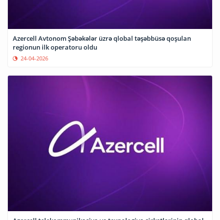
Azercell Avtonom Şəbəkələr üzrə qlobal təşəbbüsə qoşulan
regionun ilk operatoru oldu
24-04-2026