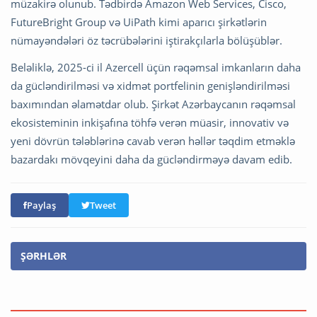
müzakirə olunub. Tədbirdə Amazon Web Services, Cisco,
FutureBright Group və UiPath kimi aparıcı şirkətlərin
nümayəndələri öz təcrübələrini iştirakçılarla bölüşüblər.
Beləliklə, 2025-ci il Azercell üçün rəqəmsal imkanların daha
da gücləndirilməsi və xidmət portfelinin genişləndirilməsi
baxımından əlamətdar olub. Şirkət Azərbaycanın rəqəmsal
ekosisteminin inkişafına töhfə verən müasir, innovativ və
yeni dövrün tələblərinə cavab verən həllər təqdim etməklə
bazardakı mövqeyini daha da gücləndirməyə davam edib.
Paylaş
Tweet
ŞƏRHLƏR