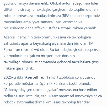
gücləndirməyə davam edib. Qlobal avtomatlaşdırma lideri
UiPath ilə strateji əməkdaşlıq çərçivəsində təqdim olunan
robotik proses avtomatlaşdırılması (RPA) həlləri korporativ
müştərilərə əməliyyat səmərəliliyini artırmaq və
resurslardan daha effektiv istifadə etmək imkanı yaradıb.
Azercell həmçinin telekommunikasiya və texnologiya
sahəsində aparıcı beynəlxalq alyanslardan biri olan TM
Forum-un rəsmi üzvü olub. Bu tərəfdaşlıq şirkətə rəqəmsal
xidmətlərin inkişafı və müştəri təcrübəsinin
təkmilləşdirilməsi istiqamətində qabaqcıl təcrübələrə çıxış
imkanı qazandırıb.
2025-ci ildə “Azercell TechTalks” təşəbbüsü çərçivəsində
korporativ müştərilər üçün ilk konfrans təşkil olunub.
“Gələcəyi dəyişən texnologiyalar” mövzusuna həsr edilən
tədbirdə süni intellekt, təhlükəsiz rəqəmsal innovasiyalar və
robotik avtomatlaşdırma kimi əsas texnoloji trendlər