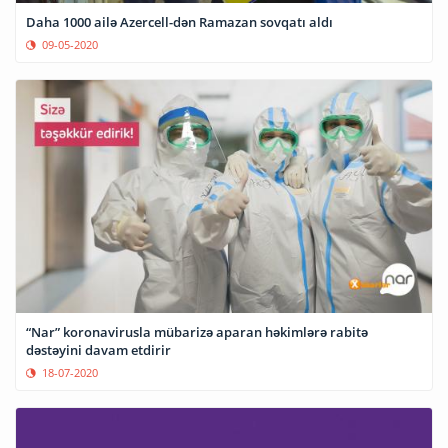
Daha 1000 ailə Azercell-dən Ramazan sovqatı aldı
09-05-2020
“Nar” koronavirusla mübarizə aparan həkimlərə rabitə
dəstəyini davam etdirir
18-07-2020