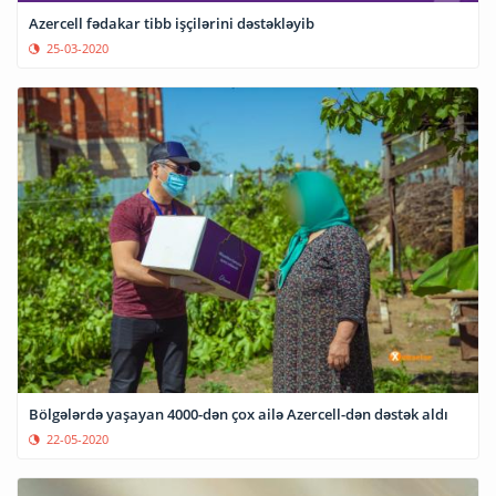
Azercell fədakar tibb işçilərini dəstəkləyib
25-03-2020
Bölgələrdə yaşayan 4000-dən çox ailə Azercell-dən dəstək aldı
22-05-2020