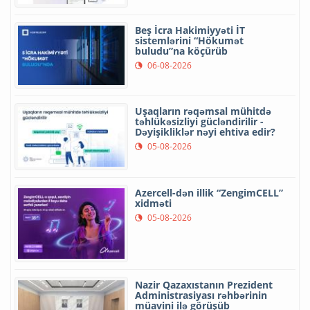
Beş İcra Hakimiyyəti İT
sistemlərini “Hökumət
buludu”na köçürüb
06-08-2026
Uşaqların rəqəmsal mühitdə
təhlükəsizliyi gücləndirilir -
Dəyişikliklər nəyi ehtiva edir?
05-08-2026
Azercell-dən illik “ZengimCELL”
xidməti
05-08-2026
Nazir Qazaxıstanın Prezident
Administrasiyası rəhbərinin
müavini ilə görüşüb