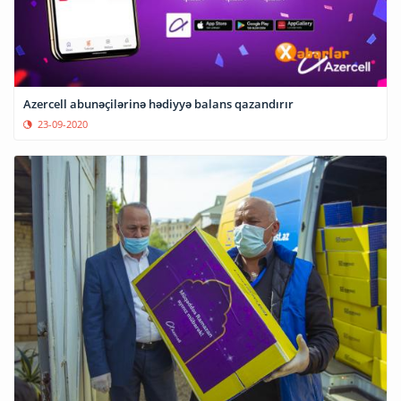
Azercell abunəçilərinə hədiyyə balans qazandırır
23-09-2020