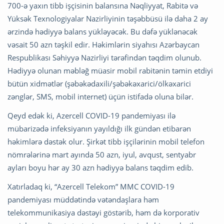
700-ə yaxın tibb işçisinin balansına Nəqliyyat, Rabitə və
Yüksək Texnologiyalar Nazirliyinin təşəbbüsü ilə daha 2 ay
ərzində hədiyyə balans yükləyəcək. Bu dəfə yüklənəcək
vəsait 50 azn təşkil edir. Həkimlərin siyahısı Azərbaycan
Respublikası Səhiyyə Nazirliyi tərəfindən təqdim olunub.
Hədiyyə olunan məbləğ müasir mobil rabitənin təmin etdiyi
bütün xidmətlər (şəbəkədaxili/şəbəkəxarici/ölkəxarici
zənglər, SMS, mobil internet) üçün istifadə oluna bilər.
Qeyd edək ki, Azercell COVID-19 pandemiyası ilə
mübarizədə infeksiyanın yayıldığı ilk gündən etibarən
həkimlərə dəstək olur. Şirkət tibb işçilərinin mobil telefon
nömrələrinə mart ayında 50 azn, iyul, avqust, sentyabr
ayları boyu hər ay 30 azn hədiyyə balans təqdim edib.
Xatırladaq ki, “Azercell Telekom” MMC COVID-19
pandemiyası müddətində vətəndaşlara həm
telekommunikasiya dəstəyi göstərib, həm də korporativ