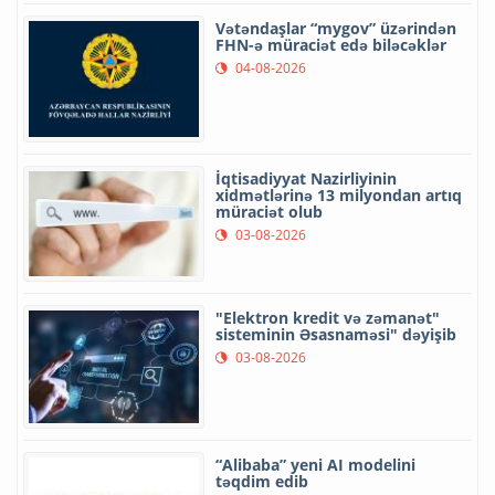
Vətəndaşlar “mygov” üzərindən
FHN-ə müraciət edə biləcəklər
04-08-2026
İqtisadiyyat Nazirliyinin
xidmətlərinə 13 milyondan artıq
müraciət olub
03-08-2026
"Elektron kredit və zəmanət"
sisteminin Əsasnaməsi" dəyişib
03-08-2026
“Alibaba” yeni AI modelini
təqdim edib