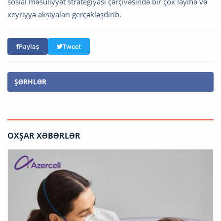
sosial məsuliyyət strategiyası çərçivəsində bir çox layihə və
xeyriyyə aksiyaları gerçəkləşdirib.
Paylaş
Tweet
ŞƏRHLƏR
OXŞAR XƏBƏRLƏR