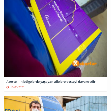
Azercell-in bölgələrdə yaşayan ailələrə dəstəyi davam edir
16-05-2020