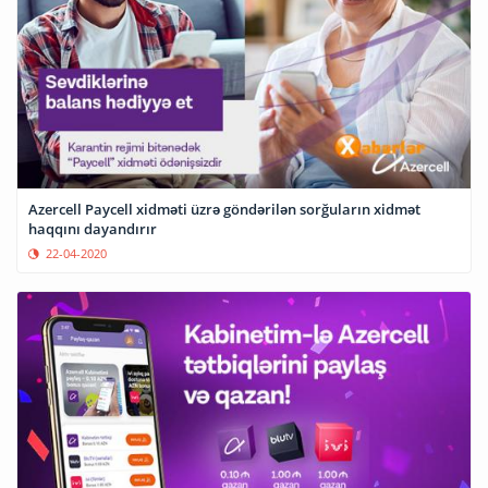
Azercell Paycell xidməti üzrə göndərilən sorğuların xidmət
haqqını dayandırır
22-04-2020