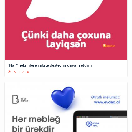
“Nar” həkimlərə rabitə dəstəyini davam etdirir
25-11-2020