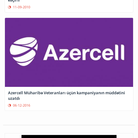
11-09-2010
Azercell Müharibə Veteranları üçün kampaniyanın müddətini
uzatdı
06-12-2016