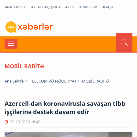
ANA SƏHİFƏ
LAYİHƏ HAQQINDA
ARXİV
XƏBƏRLƏR
ƏLAQƏ
MOBİL RABİTƏ
Ana Səhifə
TELEKOM VƏ NƏQLİYYAT
MOBİL RABİTƏ
Azercell-dən koronavirusla savaşan tibb
işçilərinə dəstək davam edir
20-10-2020
16:40