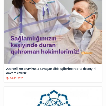
Azercell koronavirusla savaşan tibb işçilərinə rabitə dəstəyini
davam etdirir
24-12-2020