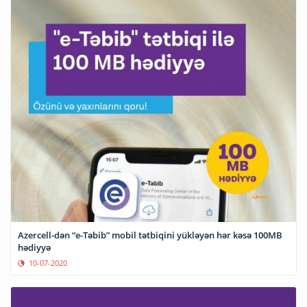
Azercell-dən “e-Təbib” mobil tətbiqini yükləyən hər kəsə 100MB
hədiyyə
10-07-2020