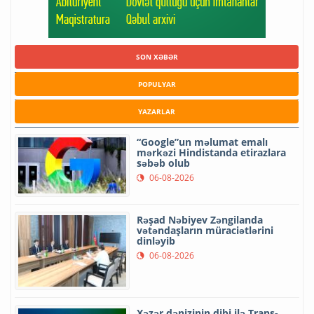
SON XƏBƏR
POPULYAR
YAZARLAR
“Google”un məlumat emalı
mərkəzi Hindistanda etirazlara
səbəb olub
06-08-2026
Rəşad Nəbiyev Zəngilanda
vətəndaşların müraciətlərini
dinləyib
06-08-2026
Xəzər dənizinin dibi ilə Trans-