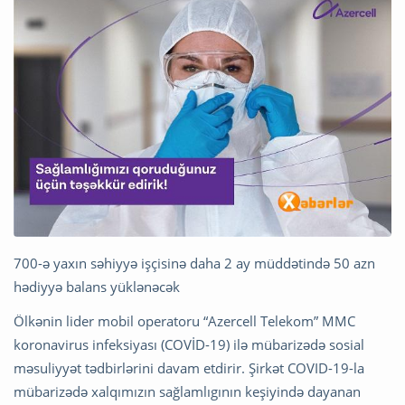
700-ə yaxın səhiyyə işçisinə daha 2 ay müddətində 50 azn
hədiyyə balans yüklənəcək
Ölkənin lider mobil operatoru “Azercell Telekom” MMC
koronavirus infeksiyası (COVİD-19) ilə mübarizədə sosial
məsuliyyət tədbirlərini davam etdirir. Şirkət COVID-19-la
mübarizədə xalqımızın sağlamlıgının keşiyində dayanan