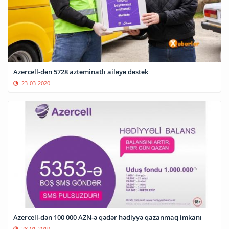
Azercell-dən 5728 aztəminatlı ailəyə dəstək
23-03-2020
Azercell-dən 100 000 AZN-ə qədər hədiyyə qazanmaq imkanı
28-01-2019