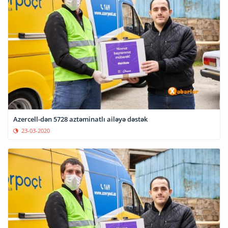
Azercell-dən 5728 aztəminatlı ailəyə dəstək
23-03-2020