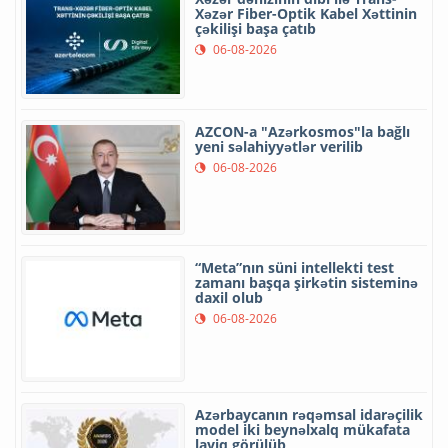
Xəzər Fiber-Optik Kabel Xəttinin
çəkilişi başa çatıb
06-08-2026
AZCON-a "Azərkosmos"la bağlı
yeni səlahiyyətlər verilib
06-08-2026
“Meta”nın süni intellekti test
zamanı başqa şirkətin sisteminə
daxil olub
06-08-2026
Azərbaycanın rəqəmsal idarəçilik
model iki beynəlxalq mükafata
layiq görülüb