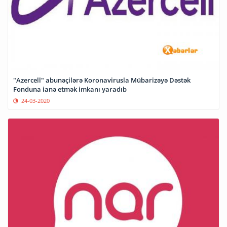
"Azercell" abunəçilərə Koronavirusla Mübarizəyə Dəstək
Fonduna ianə etmək imkanı yaradıb
24-03-2020