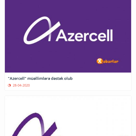
"Azercell" müəllimlərə dəstək olub
28-04-2020