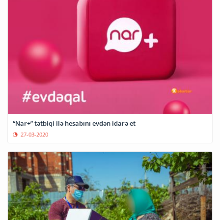
“Nar+” tətbiqi ilə hesabını evdən idarə et
27-03-2020