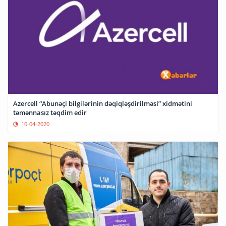
Azercell “Abunəçi bilgilərinin dəqiqləşdirilməsi” xidmətini
təmənnasız təqdim edir
10-04-2020