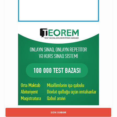
SON XƏBƏR