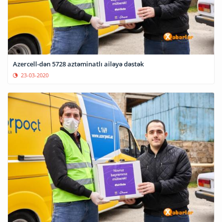
Azercell-dən 5728 aztəminatlı ailəyə dəstək
23-03-2020