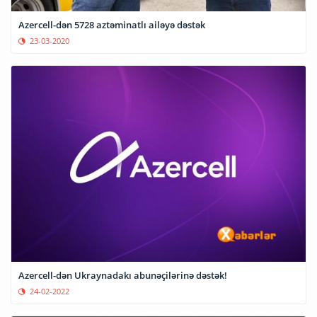
Azercell-dən 5728 aztəminatlı ailəyə dəstək
23-03-2020
Azercell-dən Ukraynadakı abunəçilərinə dəstək!
24-02-2022