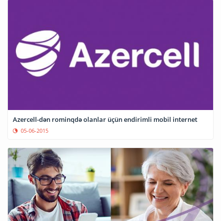
Azercell-dən rominqdə olanlar üçün endirimli mobil internet
05-06-2015