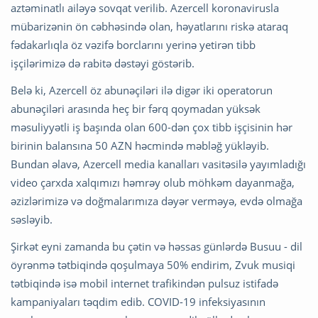
aztəminatlı ailəyə sovqat verilib. Azercell koronavirusla
mübarizənin ön cəbhəsində olan, həyatlarını riskə ataraq
fədakarlıqla öz vəzifə borclarını yerinə yetirən tibb
işçilərimizə də rabitə dəstəyi göstərib.
Belə ki, Azercell öz abunəçiləri ilə digər iki operatorun
abunəçiləri arasında heç bir fərq qoymadan yüksək
məsuliyyətli iş başında olan 600-dən çox tibb işçisinin hər
birinin balansına 50 AZN həcmində məbləğ yükləyib.
Bundan əlavə, Azercell media kanalları vasitəsilə yayımladığı
video çarxda xalqımızı həmrəy olub möhkəm dayanmağa,
əzizlərimizə və doğmalarımıza dəyər verməyə, evdə olmağa
səsləyib.
Şirkət eyni zamanda bu çətin və həssas günlərdə Busuu - dil
öyrənmə tətbiqində qoşulmaya 50% endirim, Zvuk musiqi
tətbiqində isə mobil internet trafikindən pulsuz istifadə
kampaniyaları təqdim edib. COVID-19 infeksiyasının