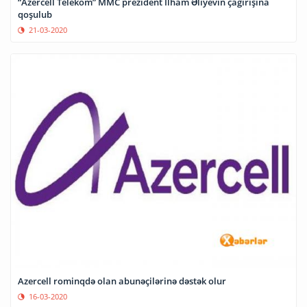
“Azercell Telekom” MMC prezident Ilham Əliyevin çağırışına
qoşulub
21-03-2020
Azercell rominqdə olan abunəçilərinə dəstək olur
16-03-2020