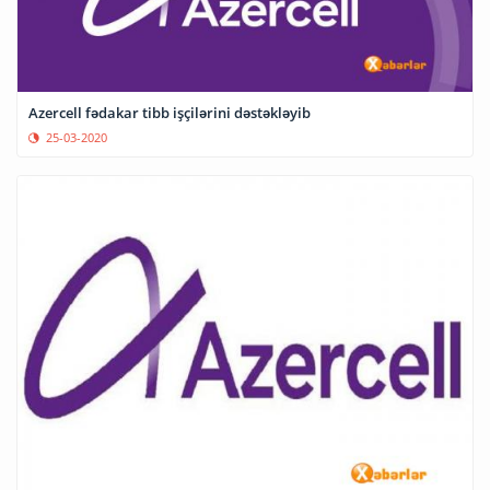
Azercell fədakar tibb işçilərini dəstəkləyib
25-03-2020