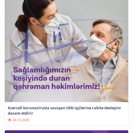
Azercell koronavirusla savaşan tibb işçilərinə rabitə dəstəyini
davam etdirir
24-12-2020