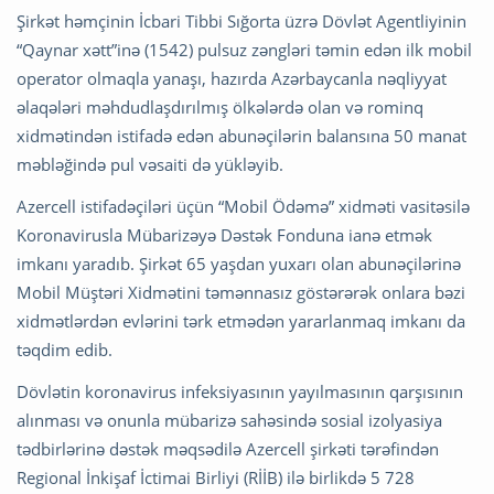
Şirkət həmçinin İcbari Tibbi Sığorta üzrə Dövlət Agentliyinin
“Qaynar xətt”inə (1542) pulsuz zəngləri təmin edən ilk mobil
operator olmaqla yanaşı, hazırda Azərbaycanla nəqliyyat
əlaqələri məhdudlaşdırılmış ölkələrdə olan və rominq
xidmətindən istifadə edən abunəçilərin balansına 50 manat
məbləğində pul vəsaiti də yükləyib.
Azercell istifadəçiləri üçün “Mobil Ödəmə” xidməti vasitəsilə
Koronavirusla Mübarizəyə Dəstək Fonduna ianə etmək
imkanı yaradıb. Şirkət 65 yaşdan yuxarı olan abunəçilərinə
Mobil Müştəri Xidmətini təmənnasız göstərərək onlara bəzi
xidmətlərdən evlərini tərk etmədən yararlanmaq imkanı da
təqdim edib.
Dövlətin koronavirus infeksiyasının yayılmasının qarşısının
alınması və onunla mübarizə sahəsində sosial izolyasiya
tədbirlərinə dəstək məqsədilə Azercell şirkəti tərəfindən
Regional İnkişaf İctimai Birliyi (RİİB) ilə birlikdə 5 728