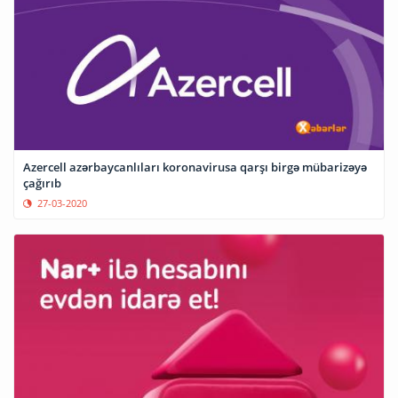
Azercell azərbaycanlıları koronavirusa qarşı birgə mübarizəyə
çağırıb
27-03-2020