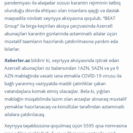
pandemiyası ilə əlaqədar xüsusi karantin rejiminin tətbiq
olunduğu dövrdə ehtiyacı olan insanlara qayğı və dəstək
məqsədilə növbəti xeyriyyə aksiyasına qoşulub. “BEAT
Group” ilə birgə keçirilən aksiya çərçivəsində Azercell
abunəçiləri karantin günlərində aztəminatlı ailələr üçün
müxtəlif təamların hazırlanıb çatdırılmasına yardım edə
bilərlər.
Xeberler.az
bildirir ki, xeyriyyə aksiyasında iştirak edən
Azercell abunəçiləri öz balansından 1AZN, 5AZN və ya 9
AZN məbləğində vəsaiti ianə etməklə COVİD-19 virusu ilə
bağlı yaranmış vəziyyətdə maddi çətinliklər çəkən
vətəndaşlara kömək etmiş olacaqlar. Belə ki, yığılan
məbləğin müqabilində lazım olan ərzaqlar alınaraq müxtəlif
yeməklər hazırlanacaq və könüllülər tərəfindən aztəminatlı
ailələrə çatdırılacaq.
Xeyriyyə təşəbbüsünə qoşulmaq üçün 5595 qısa nömrəsinə