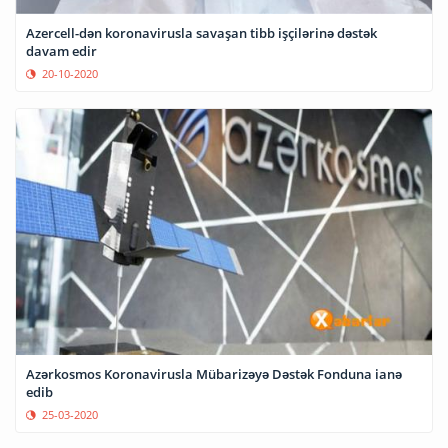
Azercell-dən koronavirusla savaşan tibb işçilərinə dəstək
davam edir
20-10-2020
Azərkosmos Koronavirusla Mübarizəyə Dəstək Fonduna ianə
edib
25-03-2020