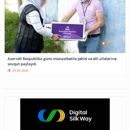
Azercell Respublika günü münasibətilə şəhid və əlil ailələrinə
sovqat paylayıb
29-05-2020