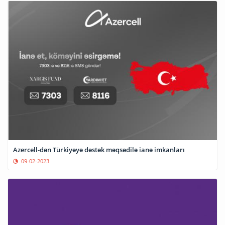
Azercell-dən Türkiyəyə dəstək məqsədilə ianə imkanları
09-02-2023