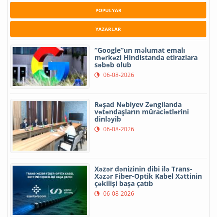
POPULYAR
YAZARLAR
“Google”un məlumat emalı
mərkəzi Hindistanda etirazlara
səbəb olub
06-08-2026
Rəşad Nəbiyev Zəngilanda
vətəndaşların müraciətlərini
dinləyib
06-08-2026
Xəzər dənizinin dibi ilə Trans-
Xəzər Fiber-Optik Kabel Xəttinin
çəkilişi başa çatıb
06-08-2026