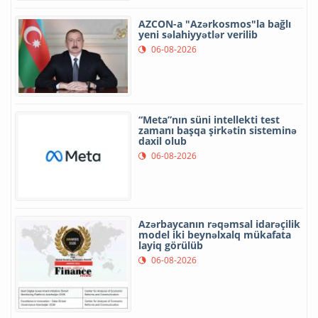
AZCON-a "Azərkosmos"la bağlı
yeni səlahiyyətlər verilib
06-08-2026
“Meta”nın süni intellekti test
zamanı başqa şirkətin sisteminə
daxil olub
06-08-2026
Azərbaycanın rəqəmsal idarəçilik
model iki beynəlxalq mükafata
layiq görülüb
06-08-2026