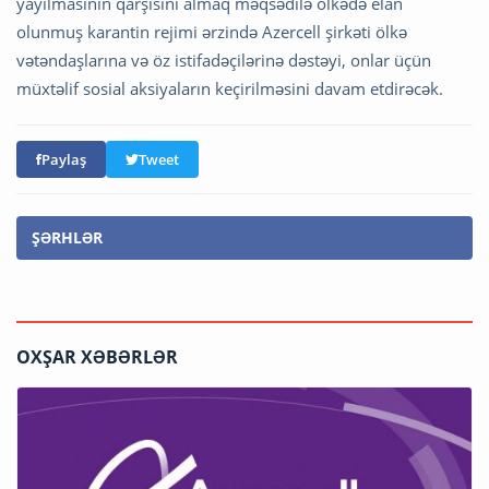
yayılmasının qarşısını almaq məqsədilə ölkədə elan
olunmuş karantin rejimi ərzində Azercell şirkəti ölkə
vətəndaşlarına və öz istifadəçilərinə dəstəyi, onlar üçün
müxtəlif sosial aksiyaların keçirilməsini davam etdirəcək.
Paylaş
Tweet
ŞƏRHLƏR
OXŞAR XƏBƏRLƏR