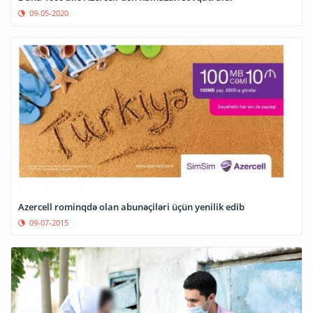
09-05-2020
Azercell rominqdə olan abunəçiləri üçün yenilik edib
09-07-2015