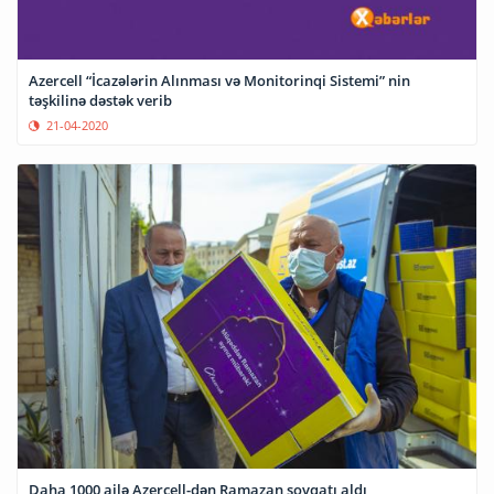
Azercell “İcazələrin Alınması və Monitorinqi Sistemi” nin
təşkilinə dəstək verib
21-04-2020
Daha 1000 ailə Azercell-dən Ramazan sovqatı aldı