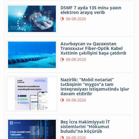
DSMF 7 ayda 135 minə yaxın
elektron arayış verib
06-08-2026
Azərbaycan və Qazaxıstan
Transxəzər Fiber-Optik Kabel
Xəttinin çəkilişini başa çatdırıb
06-08-2026
Nazirlik: “Mobil notariat”
tətbiqinin “mygov”a tam
inteqrasiyası istiqamətində işlər
davam etdirilir
06-08-2026
Beş İcra Hakimiyyəti İT
sistemlərini “Hökumət
buludu”na köçürüb
06-08-2026