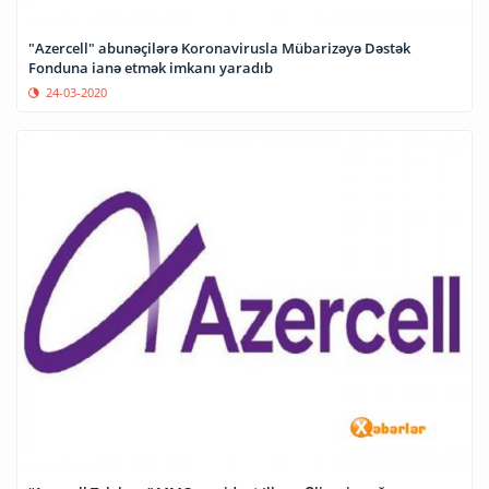
"Azercell" abunəçilərə Koronavirusla Mübarizəyə Dəstək
Fonduna ianə etmək imkanı yaradıb
24-03-2020