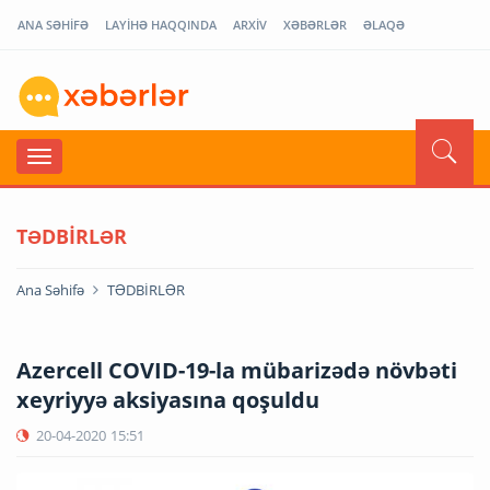
ANA SƏHİFƏ
LAYİHƏ HAQQINDA
ARXİV
XƏBƏRLƏR
ƏLAQƏ
TƏDBİRLƏR
Ana Səhifə
TƏDBİRLƏR
Azercell COVID-19-la mübarizədə növbəti
xeyriyyə aksiyasına qoşuldu
20-04-2020
15:51