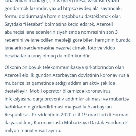
ianə edilən məbləği (1, 5 və ya 9) mesaj vasitəsilə yazıb
göndərmək lazımdır, yaxud https://evdeq.al/ saytındakı
formu doldurmaqla həmin təşəbbüsü dəstəkləmək olar.
Saytdakı “Hesabat” bölməsinə keçid edərək, Azercell
abunəçisi ianə edənlərin siyahısında nömrəsinin son 3
rəqəmini və ianə edilən məbləği görə bilər, həmçinin burada
ianələrin xərclənməsinə nəzarət etmək, foto və video
hesabatlarla tanış olmaq da mümkündür.
Ölkənin ən böyük telekommunikasiya şirkətlərindən olan
Azercell elə ilk gündən Azərbaycan dövlətinin koronavirusla
mübarizə istiqamətində atdığı addımları aktiv şəkildə
dəstəkləyir. Mobil operator ölkəmizdə koronavirus
infeksiyasına qarşı preventiv addımlar atılması və mübarizə
tədbirlərinin gücləndirilməsi məqsədilə Azərbaycan
Respublikası Prezidentinin 2020-ci il 19 mart tarixli Fərmanı
ilə yaradılmış Koronavirusla Mübarizəyə Dəstək Fonduna 2
milyon manat vəsait ayırıb.