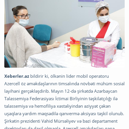
Xeberler.az
bildirir ki, ölkənin lider mobil operatoru
Azercell öz əməkdaşlarının timsalında növbəti mühüm sosial
layihəni gerçəkləşdirib. Mayın 12-də şirkətdə Azərbaycan
Talassemiya Federasiyası İctimai Birliyinin təşkilatçılığı ilə
talassemiya və hemofiliya xəstəliyindən əziyyət çəkən
uşaqlara yardım məqsədilə qanvermə aksiyası təşkil olunub.
Şirkətin prezidenti Vahid Mürsəliyev və bəzi departament
direktorları da daxil olmaqla, Azercell əməkdaşları qana