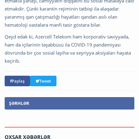
etməklə yanaşı, cəmiyyətin diqqətini bu sosial məsələyə cəlb
etməkdir. Çünki karantin rejiminin tətbiqi ilə əlaqədar
yaranmış qan çatışmazlığı həyatları qandan asılı olan
hematoloji xəstələrə mənfi təsir göstərə bilər.
Qeyd edək ki, Azercell Telekom həm korporativ səviyyədə,
həm də içilərinin təşəbbüsü ilə COVID-19 pandemiyası
dövründə bir çox sosial layihə və xeyriyyə aksiyaları həyata
keçirib.
Paylaş
Tweet
ŞƏRHLƏR
OXŞAR XƏBƏRLƏR