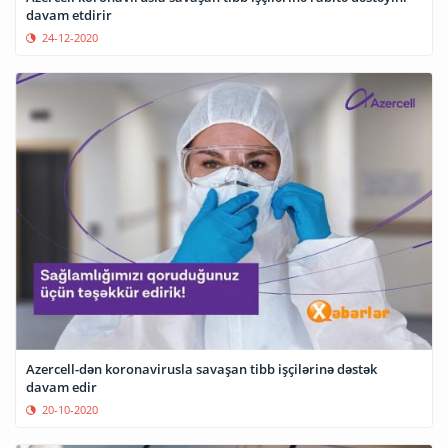
davam etdirir
24-12-2020
Azercell-dən koronavirusla savaşan tibb işçilərinə dəstək
davam edir
20-10-2020