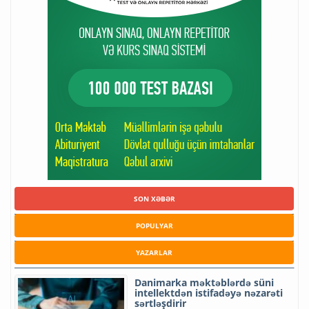
SON XƏBƏR
POPULYAR
YAZARLAR
Danimarka məktəblərdə süni
intellektdən istifadəyə nəzarəti
sərtləşdirir