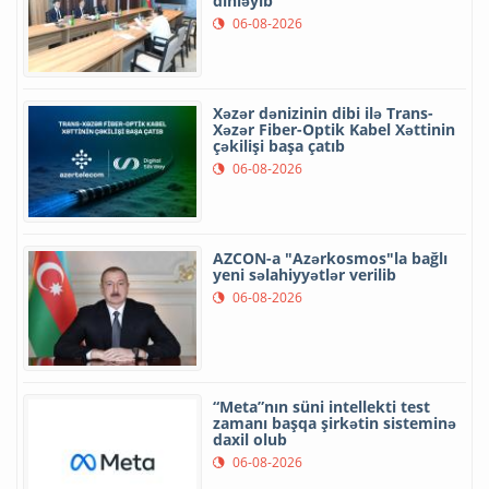
dinləyib
06-08-2026
Xəzər dənizinin dibi ilə Trans-
Xəzər Fiber-Optik Kabel Xəttinin
çəkilişi başa çatıb
06-08-2026
AZCON-a "Azərkosmos"la bağlı
yeni səlahiyyətlər verilib
06-08-2026
“Meta”nın süni intellekti test
zamanı başqa şirkətin sisteminə
daxil olub
06-08-2026