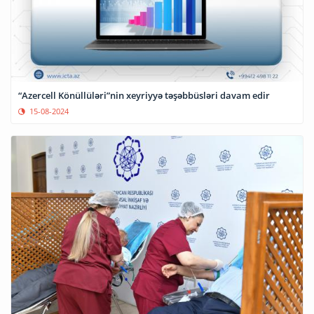
“Azercell Könüllüləri”nin xeyriyyə təşəbbüsləri davam edir
15-08-2024