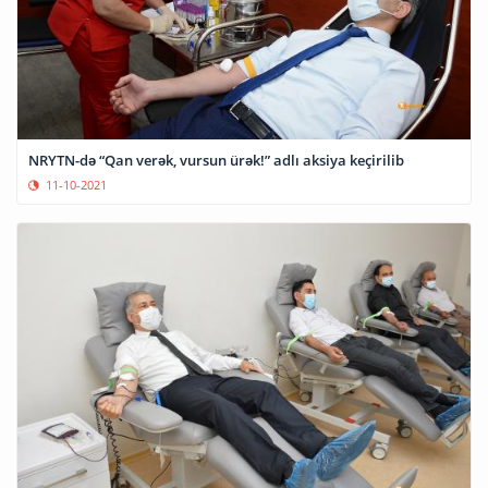
NRYTN-də “Qan verək, vursun ürək!” adlı aksiya keçirilib
11-10-2021