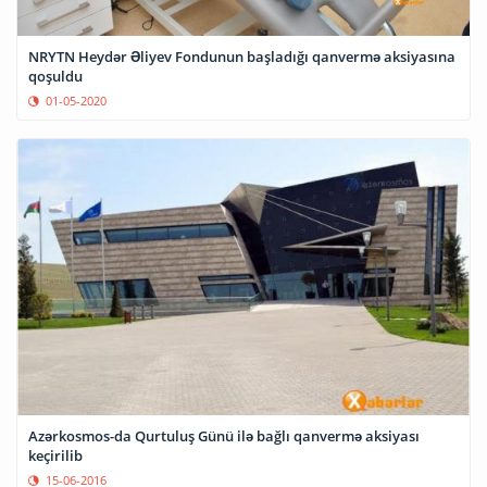
NRYTN Heydər Əliyev Fondunun başladığı qanvermə aksiyasına
qoşuldu
01-05-2020
Azərkosmos-da Qurtuluş Günü ilə bağlı qanvermə aksiyası
keçirilib
15-06-2016