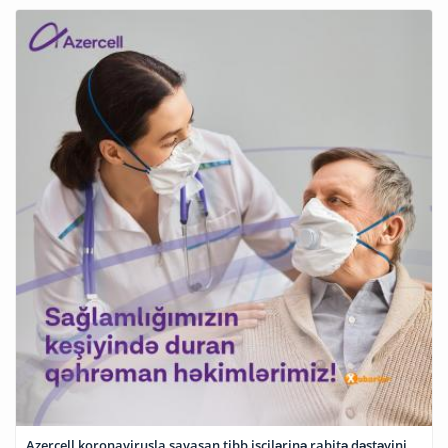
Azercell koronavirusla savaşan tibb işçilərinə rabitə dəstəyini