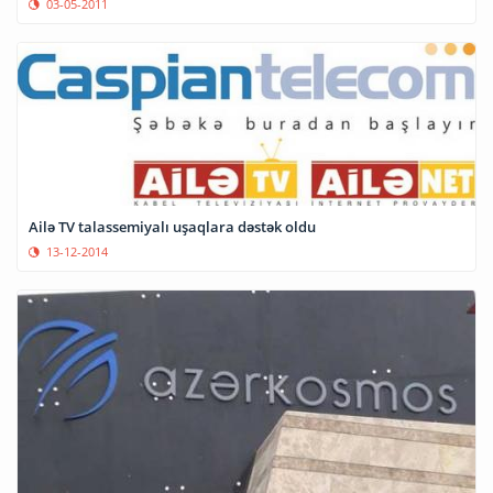
03-05-2011
Ailə TV talassemiyalı uşaqlara dəstək oldu
13-12-2014