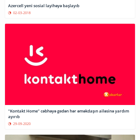
Azercell yeni sosial layihəyə başlayıb
02-03-2018
"Kontakt Home" cəbhəyə gedən hər əməkdaşın ailəsinə yardım
ayırıb
29-09-2020