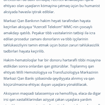
ehtiyacı olan uşaqların köməyinə çatmaq üçün bu humanist
aksiyada həvəslə iştirak ediblər.
Mərkəzi Qan Bankının həkim heyəti tərəfindən həyata
keçirilən aksiyaya “Azercell Telekom” MMC-nin çoxsaylı
əməkdaşı qatılıb. Peşəkar tibb vasitələrinin tətbiqi ilə icra
edilən prosedur zamanı donorların və tibb işçilərinin
təhlükəsizliyini təmin etmək üçün bütün zəruri təhlükəsizlik
tədbirləri həyata keçirilib.
Həkim-hematoloqlar hər bir donoru hərtərəfli tibbi müayinə
etdikdən sonra onlardan qan götürüblər. Toplanmış qan
ehtiyatı Milli Hemotologiya və Transfuziologiya Mərkəzinin
Mərkəzi Qan Bankı şöbəsində qeydiyyata alınmış və qan
köçürülməsinə ehtiyac duyan uşaqlara yönəldiləcək.
Aksiyanın məqsədi talassemiya və hemofiliya, eləcə də digər
irsi qan xəstəliklərindən əziyyət çəkən uşaqlara yardım