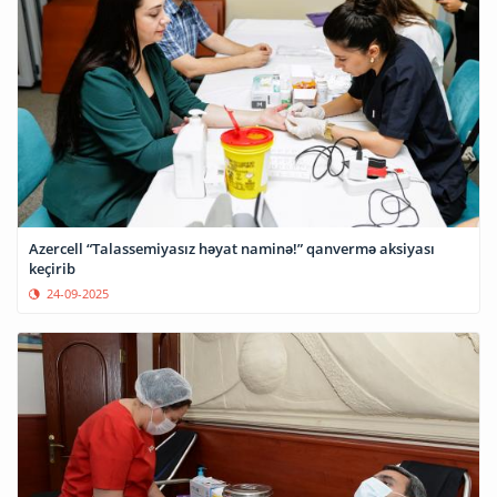
Azercell “Talassemiyasız həyat naminə!” qanvermə aksiyası
keçirib
24-09-2025