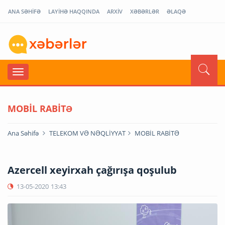
ANA SƏHİFƏ
LAYİHƏ HAQQINDA
ARXİV
XƏBƏRLƏR
ƏLAQƏ
MOBİL RABİTƏ
Ana Səhifə
TELEKOM VƏ NƏQLİYYAT
MOBİL RABİTƏ
Azercell xeyirxah çağırışa qoşulub
13-05-2020
13:43