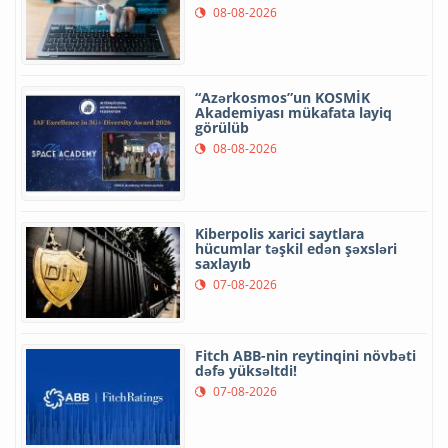
08-08-2026
“Azərkosmos”un KOSMİK
Akademiyası mükafata layiq
görülüb
08-08-2026
Kiberpolis xarici saytlara
hücumlar təşkil edən şəxsləri
saxlayıb
07-08-2026
Fitch ABB-nin reytinqini növbəti
dəfə yüksəltdi!
07-08-2026