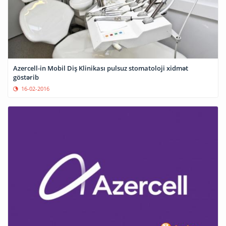
Azercell-in Mobil Diş Klinikası pulsuz stomatoloji xidmət
göstərib
16-02-2016