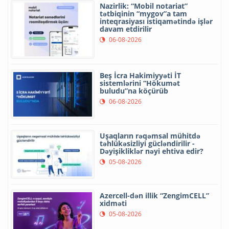
Nazirlik: “Mobil notariat”
tətbiqinin “mygov”a tam
inteqrasiyası istiqamətində işlər
davam etdirilir
06-08-2026
Beş İcra Hakimiyyəti İT
sistemlərini “Hökumət
buludu”na köçürüb
06-08-2026
Uşaqların rəqəmsal mühitdə
təhlükəsizliyi gücləndirilir -
Dəyişikliklər nəyi ehtiva edir?
05-08-2026
Azercell-dən illik “ZengimCELL”
xidməti
05-08-2026