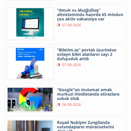
“Əmək və Məşğulluq”
altsistemində hazırda 65 mindən
çox aktiv vakansiya var
07-08-2026
“Biletim.az” portalı üzərindən
onlayn bilet alanların sayı 2
dəfəyədək artıb
07-08-2026
“Google”un məlumat emalı
mərkəzi Hindistanda etirazlara
səbəb olub
06-08-2026
Rəşad Nəbiyev Zəngilanda
vətəndaşların müraciətlərini