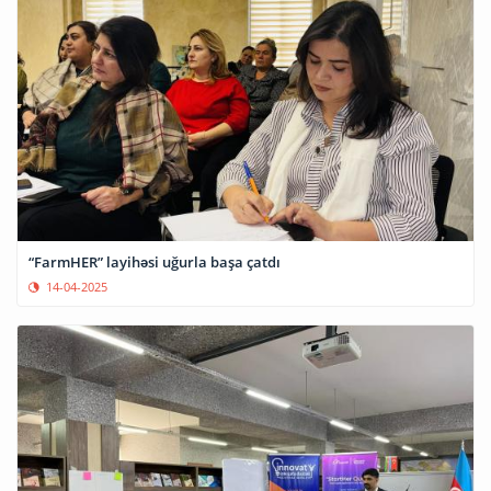
“FarmHER” layihəsi uğurla başa çatdı
14-04-2025