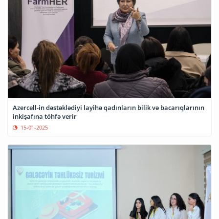
Azercell-in dəstəklədiyi layihə qadınların bilik və bacarıqlarının
inkişafına töhfə verir
15-01-2025