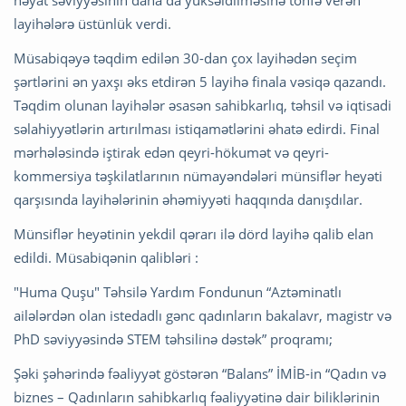
həyat səviyyəsinin daha da yüksəldilməsinə töhfə verən
layihələrə üstünlük verdi.
Müsabiqəyə təqdim edilən 30-dan çox layihədən seçim
şərtlərini ən yaxşı əks etdirən 5 layihə finala vəsiqə qazandı.
Təqdim olunan layihələr əsasən sahibkarlıq, təhsil və iqtisadi
səlahiyyətlərin artırılması istiqamətlərini əhatə edirdi. Final
mərhələsində iştirak edən qeyri-hökumət və qeyri-
kommersiya təşkilatlarının nümayəndələri münsiflər heyəti
qarşısında layihələrinin əhəmiyyəti haqqında danışdılar.
Münsiflər heyətinin yekdil qərarı ilə dörd layihə qalib elan
edildi. Müsabiqənin qalibləri :
"Huma Quşu" Təhsilə Yardım Fondunun “Aztəminatlı
ailələrdən olan istedadlı gənc qadınların bakalavr, magistr və
PhD səviyyəsində STEM təhsilinə dəstək” proqramı;
Şəki şəhərində fəaliyyət göstərən “Balans” İMİB-in “Qadın və
biznes – Qadınların sahibkarlıq fəaliyyətinə dair biliklərinin