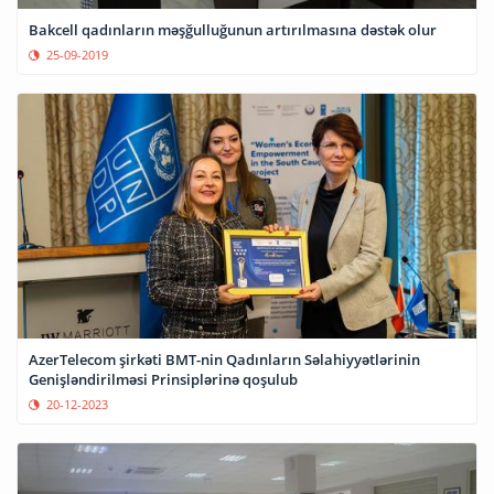
Bakcell qadınların məşğulluğunun artırılmasına dəstək olur
25-09-2019
AzerTelecom şirkəti BMT-nin Qadınların Səlahiyyətlərinin
Genişləndirilməsi Prinsiplərinə qoşulub
20-12-2023