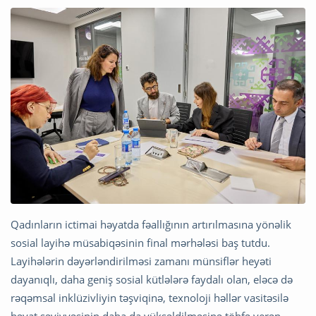
Qadınların ictimai həyatda fəallığının artırılmasına yönəlik
sosial layihə müsabiqəsinin final mərhələsi baş tutdu.
Layihələrin dəyərləndirilməsi zamanı münsiflər heyəti
dayanıqlı, daha geniş sosial kütlələrə faydalı olan, eləcə də
rəqəmsal inklüzivliyin təşviqinə, texnoloji həllər vasitəsilə