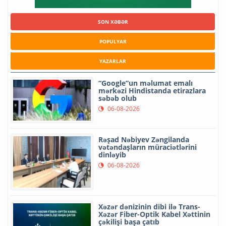
SON XƏBƏR
POPULYAR
YAZARLAR
“Google”un məlumat emalı
mərkəzi Hindistanda etirazlara
səbəb olub
06-08-2026
Rəşad Nəbiyev Zəngilanda
vətəndaşların müraciətlərini
dinləyib
06-08-2026
Xəzər dənizinin dibi ilə Trans-
Xəzər Fiber-Optik Kabel Xəttinin
çəkilişi başa çatıb