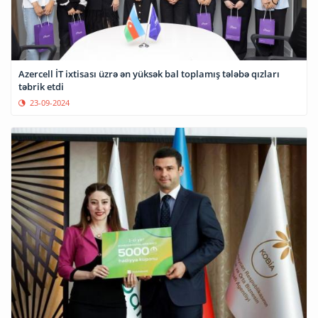
Azercell İT ixtisası üzrə ən yüksək bal toplamış tələbə qızları
təbrik etdi
23-09-2024