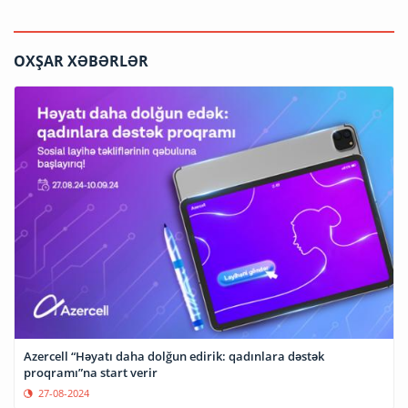
OXŞAR XƏBƏRLƏR
Azercell “Həyatı daha dolğun edirik: qadınlara dəstək
proqramı”na start verir
27-08-2024