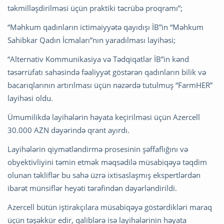
təkmilləşdirilməsi üçün praktiki təcrübə proqramı”;
“Məhkum qadınların ictimaiyyətə qayıdışı İB”in “Məhkum
Sahibkar Qadın İcmaları”nın yaradılması layihəsi;
“Alternativ Kommunikasiya və Tədqiqatlar İB”in kənd
təsərrüfatı sahəsində fəaliyyət göstərən qadınların bilik və
bacarıqlarının artırılması üçün nəzərdə tutulmuş “FarmHER”
layihəsi oldu.
Ümumilikdə layihələrin həyata keçirilməsi üçün Azercell
30.000 AZN dəyərində qrant ayırdı.
Layihələrin qiymətləndirmə prosesinin şəffaflığını və
obyektivliyini təmin etmək məqsədilə müsabiqəyə təqdim
olunan təkliflər bu sahə üzrə ixtisaslaşmış ekspertlərdən
ibarət münsiflər heyəti tərəfindən dəyərləndirildi.
Azercell bütün iştirakçılara müsabiqəyə göstərdikləri maraq
üçün təşəkkür edir, qaliblərə isə layihələrinin həyata