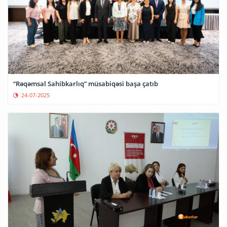
“Rəqəmsal Sahibkarlıq” müsabiqəsi başa çatıb
24-07-2025