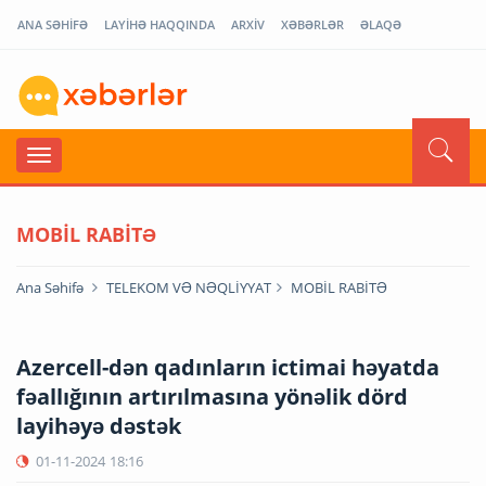
ANA SƏHİFƏ
LAYİHƏ HAQQINDA
ARXİV
XƏBƏRLƏR
ƏLAQƏ
MOBİL RABİTƏ
Ana Səhifə
TELEKOM VƏ NƏQLİYYAT
MOBİL RABİTƏ
Azercell-dən qadınların ictimai həyatda
fəallığının artırılmasına yönəlik dörd
layihəyə dəstək
01-11-2024
18:16