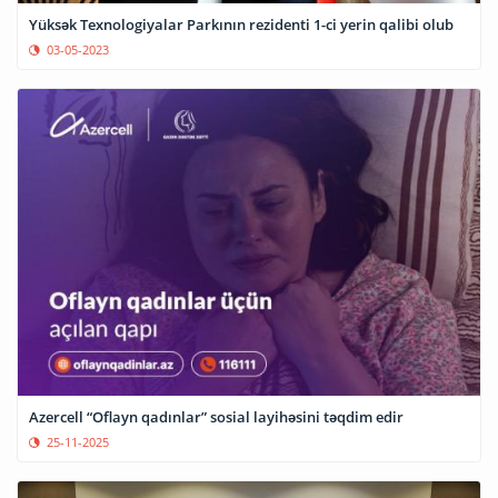
Yüksək Texnologiyalar Parkının rezidenti 1-ci yerin qalibi olub
03-05-2023
Azercell “Oflayn qadınlar” sosial layihəsini təqdim edir
25-11-2025