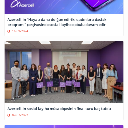
Azercell-in “Həyatı daha dolğun edirik: qadınlara dəstək
proqramı” çərçivəsində sosial layihə qəbulu davam edir
11-09-2024
Azercell-in sosial layihə müsabiqəsinin final turu baş tutdu
07-07-2022