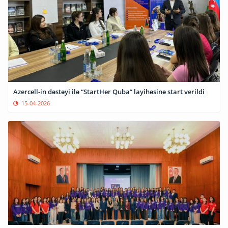
Azercell-in dəstəyi ilə “StartHer Quba” layihəsinə start verildi
15-04-2026