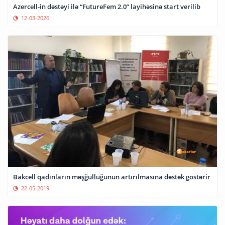
Azercell-in dəstəyi ilə “FutureFem 2.0” layihəsinə start verilib
12-03-2026
Bakcell qadınların məşğulluğunun artırılmasına dəstək göstərir
22-05-2019