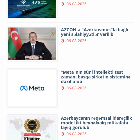
06-08-2026
AZCON-a "Azərkosmos"la bağlı
yeni səlahiyyətlər verilib
06-08-2026
“Meta”nın süni intellekti test
zamanı başqa şirkətin sisteminə
daxil olub
06-08-2026
Azərbaycanın rəqəmsal idarəçilik
model iki beynəlxalq mükafata
layiq görülüb
06-08-2026